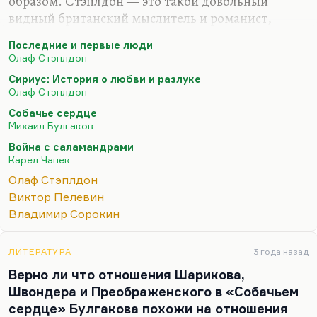
образом. Стэплдон — это такой довольный
видный британский мыслитель и романист,
которого ставили рядом с Уэллсом. Уэллс его
Последние и первые люди
очень высоко оценил. Но так случилось, что
Олаф Стэплдон
действительно массовая культура его никогда не
Сириус: История о любви и разлуке
принимала.
Олаф Стэплдон
Я никогда не читал (хотя я знаю, про что там — то
Собачье сердце
есть я пролиставал) его наиболее известных
Михаил Булгаков
романов. Вот эта книжка «Последние и первые
Война с саламандрами
люди», «Last and First Men» — там человек,
Карел Чапек
живущий на Нептуне, принадлежащий к 18-му
Олаф Стэплдон
поколению человеческой цивилизации,
Виктор Пелевин
рассказывает судьбу этих поколений. Это очень…
Владимир Сорокин
ЛИТЕРАТУРА
3 года назад
Верно ли что отношения Шарикова,
Швондера и Преображенского в «Собачьем
сердце» Булгакова похожи на отношения