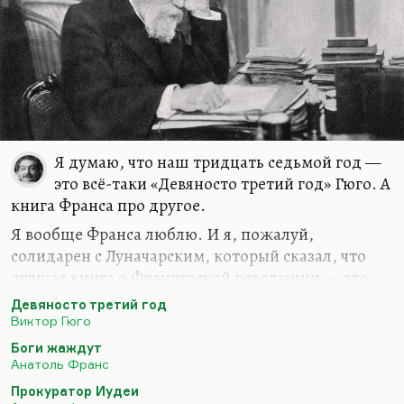
Я думаю, что наш тридцать седьмой год —
это всё-таки «Девяносто третий год» Гюго. А
книга Франса про другое.
Я вообще Франса люблю. И я, пожалуй,
солидарен с Луначарским, который сказал, что
лучшая книга о Французской революции — это
всё-таки «Боги жаждут», потому что она
Девяносто третий год
ироническая в некотором смысле, ироническая и
Виктор Гюго
умная. А Франс действительно писатель
Боги жаждут
скептического такого склада. И если уж писать о
Анатоль Франс
великих революционных событиях, то писать вот
Прокуратор Иудеи