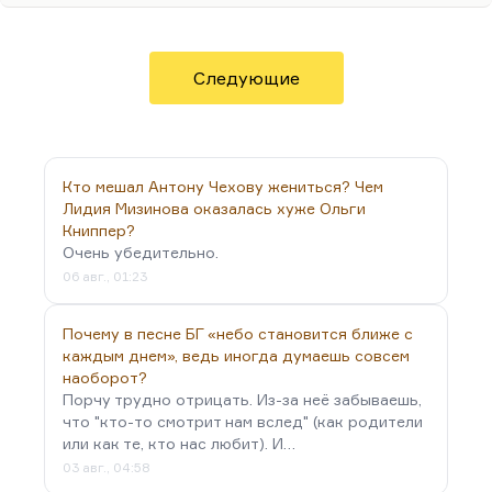
на его голову не просто так. Дело в том, что
животное, ужаснувшись попаданию в мир
людей, напоминает о главном: оно напоминает,
что практики новой власти были, к сожалению,
Следующие
все-таки…
Кто мешал Антону Чехову жениться? Чем
Лидия Мизинова оказалась хуже Ольги
Книппер?
Очень убедительно.
06 авг., 01:23
Почему в песне БГ «небо становится ближе с
каждым днем», ведь иногда думаешь совсем
наоборот?
Порчу трудно отрицать. Из-за неё забываешь,
что "кто-то смотрит нам вслед" (как родители
или как те, кто нас любит). И…
03 авг., 04:58