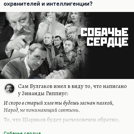
охранителей и интеллигенции?
Сам Булгаков имел в виду то, что написано
у Зинаиды Гиппиус:
И скоро в старый хлев ты будешь загнан палкой,
Народ, не понимающий святынь.
То, что Шариков будет расчеловечен обратно,
особачен. Он не смог воспользоваться свободой и
использовал ее, чтобы котов душить и секретарш
Собачье сердце