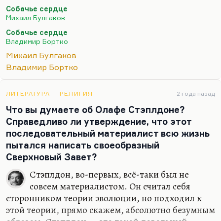
разрешён, как замечательно сформулировал один
Собачье сердце
мой школьник, потому, что это наглядная
Михаил Булгаков
демонстрация. Если с вашей бочки снять
Собачье сердце
стальной обруч, она мгновенно превратится вот в
Владимир Бортко
это, она рассыплется. Если у вас не будет царя,
Михаил Булгаков
ваше общество превратится в кровавую кашу.
Владимир Бортко
«Вам необходим я, потому что иначе вы при первом
сигнале срываетесь в самоистребительную бойню»
. И
в этом смысле Сталин мог понять «Тихий Дон»
ЛИТЕРАТУРА
РЕЛИГИЯ
2 года назад
как роман о необходимости авторитарной власти.
Что вы думаете об Олафе Стэплдоне?
…
Справедливо ли утверждение, что этот
последовательный материалист всю жизнь
пытался написать своеобразный
Сверхновый Завет?
Стэплдон, во-первых, всё-таки был не
совсем материалистом. Он считал себя
сторонником теории эволюции, но подходил к
этой теории, прямо скажем, абсолютно безумным