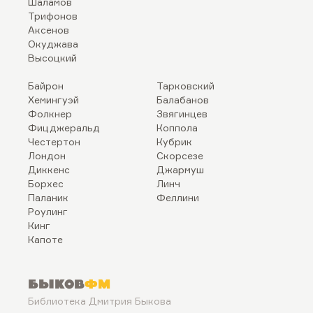
Шаламов
Трифонов
Аксенов
Окуджава
Высоцкий
Байрон
Тарковский
Хемингуэй
Балабанов
Фолкнер
Звягинцев
Фицджеральд
Коппола
Честертон
Кубрик
Лондон
Скорсезе
Диккенс
Джармуш
Борхес
Линч
Паланик
Феллини
Роулинг
Кинг
Капоте
Быков
ФМ
Библиотека Дмитрия Быкова