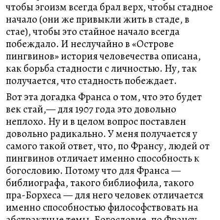
чтобы эгоизм всегда брал верх, чтобы стадное
начало (они же привыкли жить в стаде, в
стае), чтобы это стайное начало всегда
побеждало. И неслучайно в «Острове
пингвинов» история человечества описана,
как борьба стадности с личностью. Ну, так
получается, что стадность побеждает.
Вот эта догадка Франса о том, что это будет
век стай,— для 1907 года это довольно
неплохо. Ну и в целом вопрос поставлен
довольно радикально. У меня получается у
самого такой ответ, что, по Франсу, людей от
пингвинов отличает именно способность к
богословию. Потому что для Франса —
библиографа, такого библиофила, такого
пра-Борхеса — для него человек отличается
именно способностью философствовать на
абстрактные темы. Богословие, по Франсу,