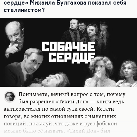
сердце» Михаила Булгакова показал себя
процесс сделать вечным, потому что он…
сталинистом?
Понимаете, вечный вопрос о том, почему
был разрешён «Тихий Дон» — книга ведь
антисоветская по самой сути своей. Кстати
говоря, во многих отношениях с нынешних
позиций, пожалуй, что даже и русофобской
можно было её назвать. «Тихий Дон» был