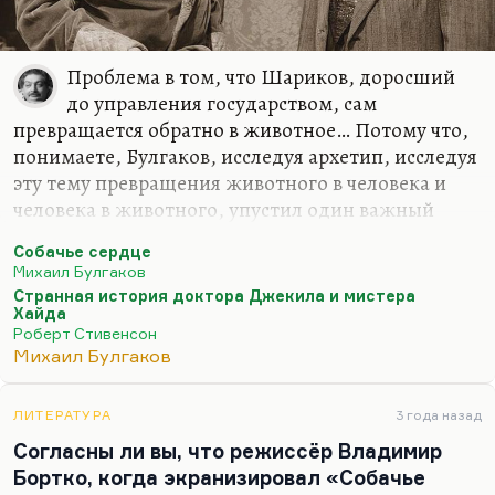
Проблема в том, что Шариков, доросший
до управления государством, сам
превращается обратно в животное… Потому что,
понимаете, Булгаков, исследуя архетип, исследуя
эту тему превращения животного в человека и
человека в животного, упустил один важный
момент, «джекилхайдовский» момент, который
Собачье сердце
довольно точно понял Стивенсон: частые
Михаил Булгаков
превращения по линии Джекил-Хайд приводят к
Странная история доктора Джекила и мистера
тому, что этот процесс становится а)
Хайда
Роберт Стивенсон
необратимым б) неуправляемым. Один раз
Михаил Булгаков
выпустив Хайда, вы перестаете его
контролировать.
ЛИТЕРАТУРА
3 года назад
Так и здесь: сделав из Шарика Шарикова, сделав
Согласны ли вы, что режиссёр Владимир
из доброго и глупого пса довольно страшного
Бортко, когда экранизировал «Собачье
пролетария, вы, во-первых, не можете этот