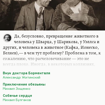
Да, безусловно, превращение животного в
человека у Шварца, у Шарикова, у Уэллса и
других, и человека в животное (Кафка, Ионеско,
Беляев),— в чем тут проблему? Проблема в том, к
сожалению, что расчеловечивание — это не
всегда плохо. Иногда, в некоторых коллизиях,
как у Житинского во «Внуке доктора Борменталя»
Внук доктора Борменталя
так получается, что собака оказывается лучше
Александр Житинский
людей. Отсюда же, кстати, зощенковское
Приключение обезьяны
«Приключение обезьяны».
Михаил Зощенко
Понимаете, «Приключение обезьяны» — это
Собачье сердце
рассказ, который вызвал такие громы небесные
Михаил Булгаков