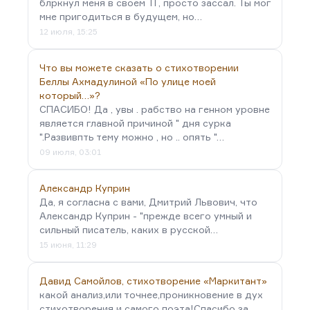
блркнул меня в своём ТГ, просто зассал. Ты мог
мне пригодиться в будущем, но…
12 июля, 15:25
Что вы можете сказать о стихотворении
Беллы Ахмадулиной «По улице моей
который…»?
СПАСИБО! Да , увы . рабство на генном уровне
является главной причиной " дня сурка
".Развивпть тему можно , но .. опять "…
09 июля, 03:01
Александр Куприн
Да, я согласна с вами, Дмитрий Львович, что
Александр Куприн - "прежде всего умный и
сильный писатель, каких в русской…
15 июня, 11:29
Давид Самойлов, стихотворение «Маркитант»
какой анализ,или точнее,проникновение в дух
стихотворения и самого поэта!Спасибо за