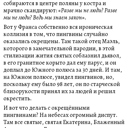
собираются в центре поляны у костра и
мрачно скандируют:
«Разве мы не люди? Разве
мы не люди? Ведь мы знаем закон».
Вот у Франса собственно вся ироническая
коллизия в том, что пингвины случайно
оказались окрещены. Там такой отец Маэль,
которого в замечательной пародии, в этой
стилизации жития святых соблазнил дьявол,
в его гранитное корыто дал ему парус, и он
доплыл до Южного полюса за 30 дней. И там,
на Южном полюсе, увидел пингвинов, но,
поскольку ему было 98 лет, он по старческой
близорукости принял их за людей и решил
окрестить.
И вот что делать с окрещёнными
пингвинами? На небесах огромный диспут.
Там все святые, святая Екатерина, Блаженный