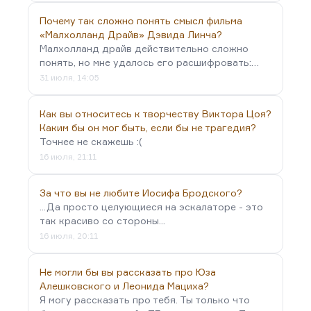
Почему так сложно понять смысл фильма
«Малхолланд Драйв» Дэвида Линча?
Малхолланд драйв действительно сложно
понять, но мне удалось его расшифровать:…
31 июля, 14:05
Как вы относитесь к творчеству Виктора Цоя?
Каким бы он мог быть, если бы не трагедия?
Точнее не скажешь :(
16 июля, 21:11
За что вы не любите Иосифа Бродского?
...Да просто целующиеся на эскалаторе - это
так красиво со стороны...
16 июля, 20:11
Не могли бы вы рассказать про Юза
Алешковского и Леонида Мациха?
Я могу рассказать про тебя. Ты только что