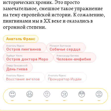
исторических хроник. Это просто
замечательное, смешное такое упражнение
на тему европейской истории. К сожалению,
пингвинами мы в XX веке и оказались в
огромной степени.
Анатоль Франс
Анатоль Франс
Михаил Булгаков
Остров пингвинов
Собачье сердце
Герберт Уэллс
Александр Беляев
Остров доктора Моро
Человек-амфибия
Север Гансовский
День гнева
Анатоль Франс
Анатоль Франс
Восстание ангелов
Прокуратор Иудеи
😍
😆
🤨
😢
😳
😡
—
—
—
—
—
—