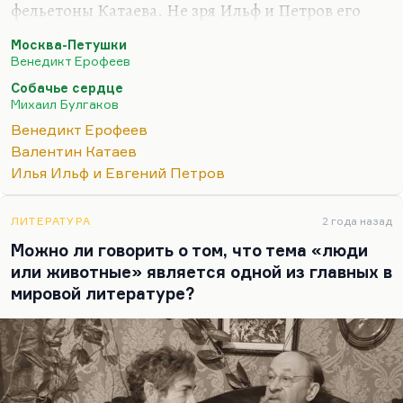
фельетоны Катаева. Не зря Ильф и Петров его
считали своим учителем.
Москва-Петушки
Кстати говоря, некоторые смешные вещи есть у
Венедикт Ерофеев
Булгакова. Хотя он фельетонов писать не любил и
Собачье сердце
считал это таким разменом. Но уж, во всяком
Михаил Булгаков
случае, «Собачье сердце» — это великолепная
Венедикт Ерофеев
сатира. Из 60-х годов некоторые вещи Аксенова,
Валентин Катаев
конечно. Прежде всего «Затоваренная бочкотара»
Илья Ильф и Евгений Петров
— такой гениальный стилистический
эксперимент.
ЛИТЕРАТУРА
2 года назад
Русский юмор — он черный. Поэтому я
Можно ли говорить о том, что тема «люди
рекомендовал бы, может быть, Марамзина. Кого-
или животные» является одной из главных в
то из…
мировой литературе?