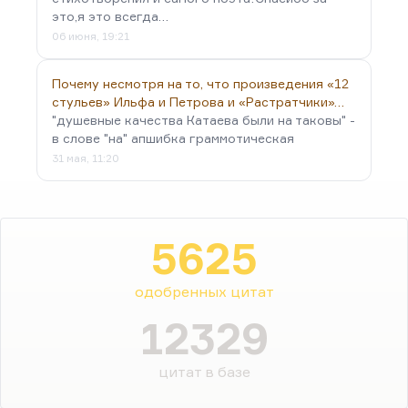
это,я это всегда…
06 июня, 19:21
Почему несмотря на то, что произведения «12
стульев» Ильфа и Петрова и «Растратчики»…
"душевные качества Катаева были на таковы" -
в слове "на" апшибка граммотическая
31 мая, 11:20
5625
одобренных цитат
12329
цитат в базе