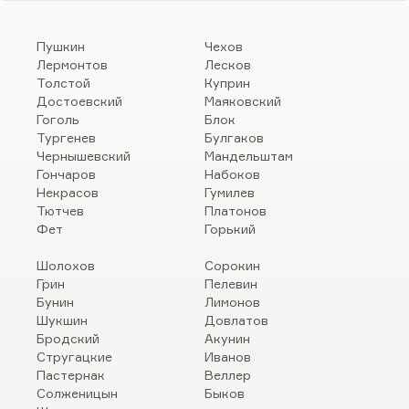
Пушкин
Чехов
Лермонтов
Лесков
Толстой
Куприн
Достоевский
Маяковский
Гоголь
Блок
Тургенев
Булгаков
Чернышевский
Мандельштам
Гончаров
Набоков
Некрасов
Гумилев
Тютчев
Платонов
Фет
Горький
Шолохов
Сорокин
Грин
Пелевин
Бунин
Лимонов
Шукшин
Довлатов
Бродский
Акунин
Стругацкие
Иванов
Пастернак
Веллер
Солженицын
Быков