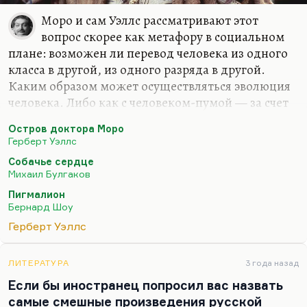
Моро и сам Уэллс рассматривают этот
вопрос скорее как метафору в социальном
плане: возможен ли перевод человека из одного
класса в другой, из одного разряда в другой.
Каким образом может осуществляться эволюция
человека. Либо как с человеком-пумой — за счет
страданий, за счет чудовищных испытаний,
Остров доктора Моро
насилия, пыток. Либо за счет закона: дать
Герберт Уэллс
животному закон, и оно станет человеком.
Собачье сердце
Уэллс скорее приходил к выводу о том, что этот
Михаил Булгаков
барьер непреодолим. Знаете, как говорил
Пигмалион
Шефнер, негативная мудрость — тоже мудрость.
Бернард Шоу
Да, превратить человека в животное можно, хотя
Герберт Уэллс
трудно, а превратить животные в человека
нельзя. Это нужен эволюционной скачок. Во
ЛИТЕРАТУРА
3 года назад
всяком случае, этого не могут сделать люди,
Если бы иностранец попросил вас назвать
потому…
самые смешные произведения русской