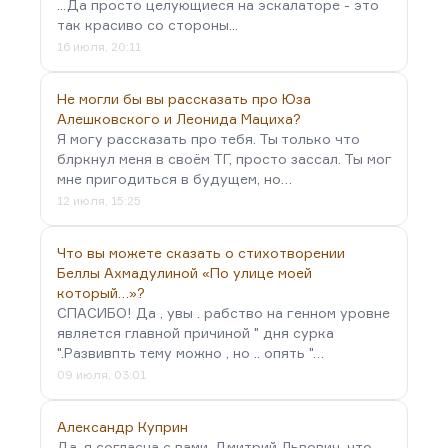
...Да просто целующиеся на эскалаторе - это
так красиво со стороны...
16 июля, 20:11
Не могли бы вы рассказать про Юза
Алешковского и Леонида Мациха?
Я могу рассказать про тебя. Ты только что
блркнул меня в своём ТГ, просто зассал. Ты мог
мне пригодиться в будущем, но…
12 июля, 15:25
Что вы можете сказать о стихотворении
Беллы Ахмадулиной «По улице моей
который…»?
СПАСИБО! Да , увы . рабство на генном уровне
является главной причиной " дня сурка
".Развивпть тему можно , но .. опять "…
09 июля, 03:01
Александр Куприн
Да, я согласна с вами, Дмитрий Львович, что