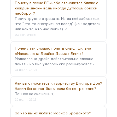
Почему в песне БГ «небо становится ближе с
каждым днем», ведь иногда думаешь совсем
наоборот?
Порчу трудно отрицать. Из-за неё забываешь,
что "кто-то смотрит нам вслед" (как родители
или как те, кто нас любит). И…
03 авг., 04:58
Почему так сложно понять смысл фильма
«Малхолланд Драйв» Дэвида Линча?
Малхолланд драйв действительно сложно
понять, но мне удалось его расшифровать:…
31 июля, 14:05
Как вы относитесь к творчеству Виктора Цоя?
Каким бы он мог быть, если бы не трагедия?
Точнее не скажешь :(
16 июля, 21:11
За что вы не любите Иосифа Бродского?