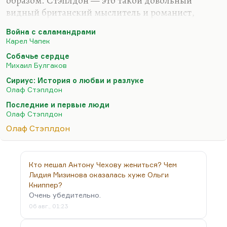
образом. Стэплдон — это такой довольный
видный британский мыслитель и романист,
которого ставили рядом с Уэллсом. Уэллс его
Война с саламандрами
очень высоко оценил. Но так случилось, что
Карел Чапек
действительно массовая культура его никогда не
Собачье сердце
принимала.
Михаил Булгаков
Я никогда не читал (хотя я знаю, про что там — то
Сириус: История о любви и разлуке
есть я пролиставал) его наиболее известных
Олаф Стэплдон
романов. Вот эта книжка «Последние и первые
Последние и первые люди
люди», «Last and First Men» — там человек,
Олаф Стэплдон
живущий на Нептуне, принадлежащий к 18-му
Олаф Стэплдон
поколению человеческой цивилизации,
рассказывает судьбу этих поколений. Это очень…
Кто мешал Антону Чехову жениться? Чем
Лидия Мизинова оказалась хуже Ольги
Книппер?
Очень убедительно.
06 авг., 01:23