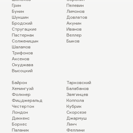
Грин
Пелевин
Бунин
Лимонов
Шукшин
Довлатов
Бродский
Акунин
Стругацкие
Иванов
Пастернак
Веллер
Солженицын
Быков
Шаламов
Трифонов
Аксенов
Окуджава
Высоцкий
Байрон
Тарковский
Хемингуэй
Балабанов
Фолкнер
Звягинцев
Фицджеральд
Коппола
Честертон
Кубрик
Лондон
Скорсезе
Диккенс
Джармуш
Борхес
Линч
Паланик
Феллини