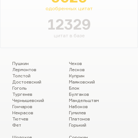
одобренных цитат
12329
цитат в базе
Пушкин
Чехов
Лермонтов
Лесков
Толстой
Куприн
Достоевский
Маяковский
Гоголь
Блок
Тургенев
Булгаков
Чернышевский
Мандельштам
Гончаров
Набоков
Некрасов
Гумилев
Тютчев
Платонов
Фет
Горький
Шолохов
Сорокин