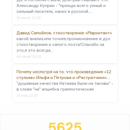
Александр Куприн - "прежде всего умный и
сильный писатель, каких в русской…
15 июня, 11:29
Давид Самойлов, стихотворение «Маркитант»
какой анализ,или точнее,проникновение в дух
стихотворения и самого поэта!Спасибо за
это,я это всегда…
06 июня, 19:21
Почему несмотря на то, что произведения «12
стульев» Ильфа и Петрова и «Растратчики»…
"душевные качества Катаева были на таковы" -
в слове "на" апшибка граммотическая
31 мая, 11:20
5625