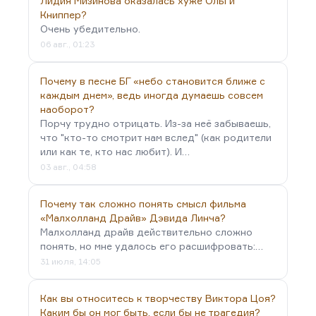
Лидия Мизинова оказалась хуже Ольги
Книппер?
Очень убедительно.
06 авг., 01:23
Почему в песне БГ «небо становится ближе с
каждым днем», ведь иногда думаешь совсем
наоборот?
Порчу трудно отрицать. Из-за неё забываешь,
что "кто-то смотрит нам вслед" (как родители
или как те, кто нас любит). И…
03 авг., 04:58
Почему так сложно понять смысл фильма
«Малхолланд Драйв» Дэвида Линча?
Малхолланд драйв действительно сложно
понять, но мне удалось его расшифровать:…
31 июля, 14:05
Как вы относитесь к творчеству Виктора Цоя?
Каким бы он мог быть, если бы не трагедия?