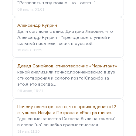
".Развивпть тему можно , но .. опять "…
09 июля, 03:01
Александр Куприн
Да, я согласна с вами, Дмитрий Львович, что
Александр Куприн - "прежде всего умный и
сильный писатель, каких в русской…
15 июня, 11:29
Давид Самойлов, стихотворение «Маркитант»
какой анализ,или точнее,проникновение в дух
стихотворения и самого поэта!Спасибо за
это,я это всегда…
06 июня, 19:21
Почему несмотря на то, что произведения «12
стульев» Ильфа и Петрова и «Растратчики»…
"душевные качества Катаева были на таковы" -
в слове "на" апшибка граммотическая
31 мая, 11:20