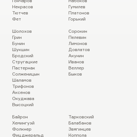
Гончаров
Набоков
Некрасов
Гумилев
Тютчев
Платонов
Фет
Горький
Шолохов
Сорокин
Грин
Пелевин
Бунин
Лимонов
Шукшин
Довлатов
Бродский
Акунин
Стругацкие
Иванов
Пастернак
Веллер
Солженицын
Быков
Шаламов
Трифонов
Аксенов
Окуджава
Высоцкий
Байрон
Тарковский
Хемингуэй
Балабанов
Фолкнер
Звягинцев
Фицджеральд
Коппола