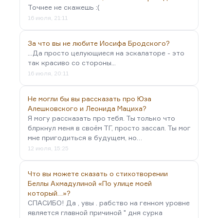
Точнее не скажешь :(
16 июля, 21:11
За что вы не любите Иосифа Бродского?
...Да просто целующиеся на эскалаторе - это
так красиво со стороны...
16 июля, 20:11
Не могли бы вы рассказать про Юза
Алешковского и Леонида Мациха?
Я могу рассказать про тебя. Ты только что
блркнул меня в своём ТГ, просто зассал. Ты мог
мне пригодиться в будущем, но…
12 июля, 15:25
Что вы можете сказать о стихотворении
Беллы Ахмадулиной «По улице моей
который…»?
СПАСИБО! Да , увы . рабство на генном уровне
является главной причиной " дня сурка