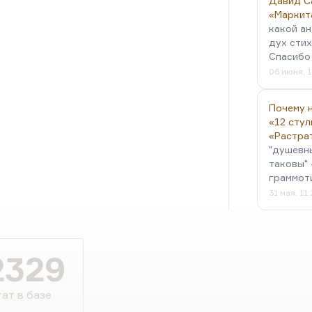
Давид С
«Маркит
какой ан
дух стих
Спасибо 
06 июня, 1
Почему н
«12 стул
«Растра
"душевн
таковы" 
граммот
31 мая, 11
2329
ат в базе