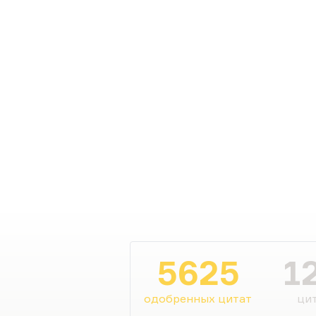
5625
1
одобренных цитат
цит