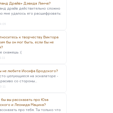
ланд Драйв» Дэвида Линча?
анд драйв действительно сложно
но мне удалось его расшифровать:
4:05
тноситесь к творчеству Виктора
им бы он мог быть, если бы не
я?
е скажешь :(
1:11
вы не любите Иосифа Бродского?
осто целующиеся на эскалаторе -
красиво со стороны...
0:11
 бы вы рассказать про Юза
ского и Леонида Мациха?
ассказать про тебя. Ты только что