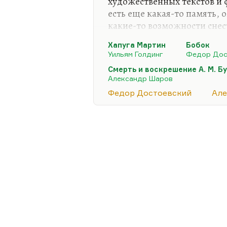
художественных текстов и 
есть еще какая-то память, о
какие-то возможности снес
передать, что-то от них уз
Хапуга Мартин
Бобок
сферы. Вообще мне кажется
Уильям Голдинг
Федор Дос
блуждания (например, как 
Смерть и воскрешение А. М. Б
Пелевина «Вести из Непала
Александр Шаров
для художественного текста
Федор Достоевский
Але
прощание, это полное втяг
Дело в том, что «Бобок» До