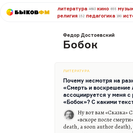
литература
кино
музы
4693
655
Быков
ФМ
религия
педагогика
ист
152
180
Федор Достоевский
Бобок
ЛИТЕРАТУРА
Почему несмотря на раз
«Смерть и воскрешение 
ассоциируется у меня с
«Бобок»? С какими текс
Ну вот вам «Сказка» С
«вскоре после смерти»
death, а soon author death)