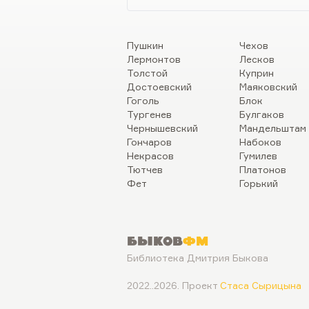
Пушкин
Чехов
Лермонтов
Лесков
Толстой
Куприн
Достоевский
Маяковский
Гоголь
Блок
Тургенев
Булгаков
Чернышевский
Мандельштам
Гончаров
Набоков
Некрасов
Гумилев
Тютчев
Платонов
Фет
Горький
Быков
ФМ
Библиотека Дмитрия Быкова
2022..2026. Проект
Стаса Сырицына