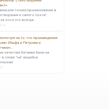
амойлов, стихотворение
ант»
ализ,или точнее,проникновение в
отворения и самого поэта!
за это,я это всегда…
9:21
есмотря на то, что произведения
ьев» Ильфа и Петрова и
тчики»…
ые качества Катаева были на
- в слове "на" апшибка
ическая
:20