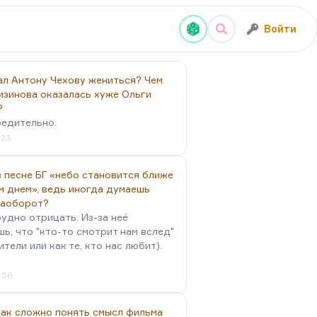
Войти
ал Антону Чехову жениться? Чем
изинова оказалась хуже Ольги
?
бедительно.
:23
 песне БГ «небо становится ближе
м днем», ведь иногда думаешь
наоборот?
удно отрицать. Из-за неё
ь, что "кто-то смотрит нам вслед"
ители или как те, кто нас любит).
4:58
так сложно понять смысл фильма