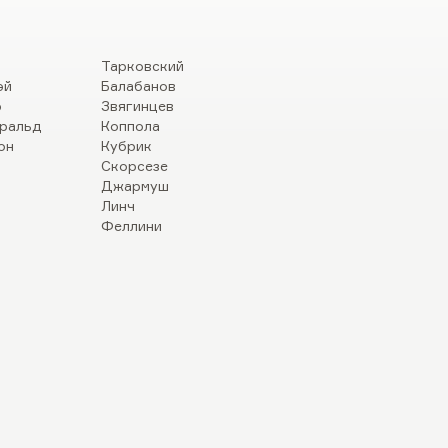
Тарковский
эй
Балабанов
р
Звягинцев
ральд
Коппола
он
Кубрик
Скорсезе
Джармуш
Линч
Феллини