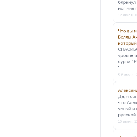
блркнул 
мог мне 
12 июля, 1
Что вы 
Беллы А
который
СПАСИБО!
уровне я
сурка ".
"…
09 июля, 
Алексан
Да, я со
что Алек
умный и 
русской
15 июня, 1