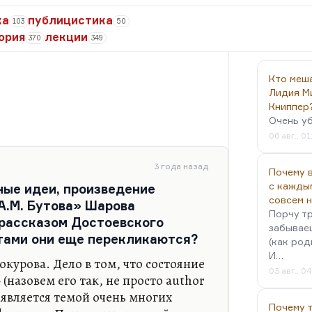
ка
публицистика
103
50
ория
лекции
370
349
Кто меш
Лидия М
Книппер
Очень у
06 авг., 01
3 года назад
Почему в
с кажды
ные идеи, произведение
совсем 
А.М. Бутова» Шарова
Порчу тр
 рассказом Достоевского
забываеш
тами они еще перекликаются?
(как род
И…
окурова. Дело в том, что состояние
03 авг., 0
 (назовем его так, не просто author
, является темой очень многих
Почему 