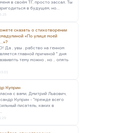
меня в своём ТГ, просто зассал. Ты
пригодиться в будущем, но…
5:25
можете сказать о стихотворении
хмадулиной «По улице моей
…»?
 Да , увы . рабство на генном
вляется главной причиной " дня
Развивпть тему можно , но .. опять
03:01
др Куприн
гласна с вами, Дмитрий Львович,
сандр Куприн - "прежде всего
сильный писатель, каких в
…
1:29