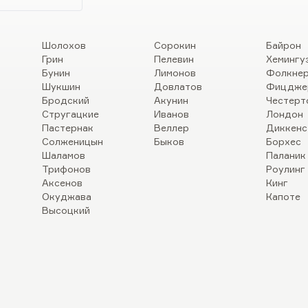
Шолохов
Сорокин
Байрон
Грин
Пелевин
Хемингу
Бунин
Лимонов
Фолкне
Шукшин
Довлатов
Фицдже
Бродский
Акунин
Честерт
Стругацкие
Иванов
Лондон
Пастернак
Веллер
Диккенс
Солженицын
Быков
Борхес
Шаламов
Паланик
Трифонов
Роулинг
Аксенов
Кинг
Окуджава
Капоте
Высоцкий