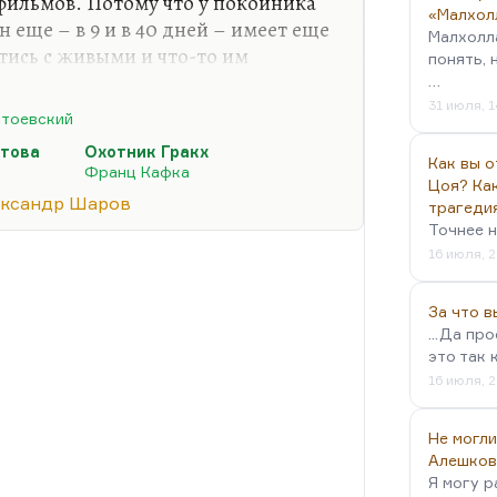
фильмов. Потому что у покойника
«Малхол
н еще – в 9 и в 40 дней – имеет еще
Малхолл
тись с живыми и что-то им
понять, 
нать, прежде чем перейдет в другие
…
, что эти 40 последних дней
31 июля, 1
тоевский
посмертные мытарства в рассказе
утова
Охотник Гракх
») могли бы стать хорошей идеей
Как вы о
Франц Кафка
. И в конце это абсолютное
Цоя? Как
ксандр Шаров
трагеди
ивание куда-то.
Точнее н
стоевского – это…
16 июля, 2
За что 
...Да пр
это так 
16 июля, 2
Не могли
Алешков
Я могу р