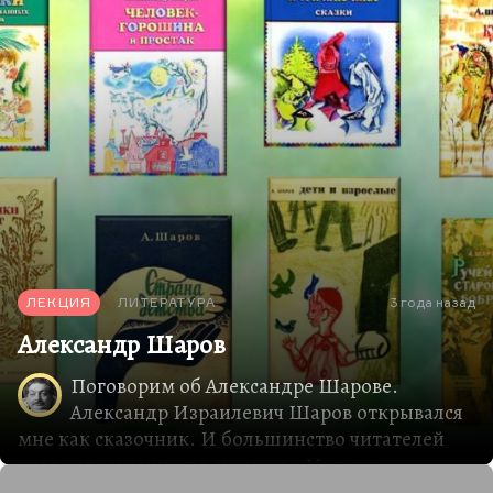
ЛЕКЦИЯ
ЛИТЕРАТУРА
3 года назад
Александр Шаров
Поговорим об Александре Шарове.
Александр Израилевич Шаров открывался
мне как сказочник. И большинство читателей
знало его именно по сказкам: «Мальчик
Одуванчик и три ключика», «Звездный пастух и