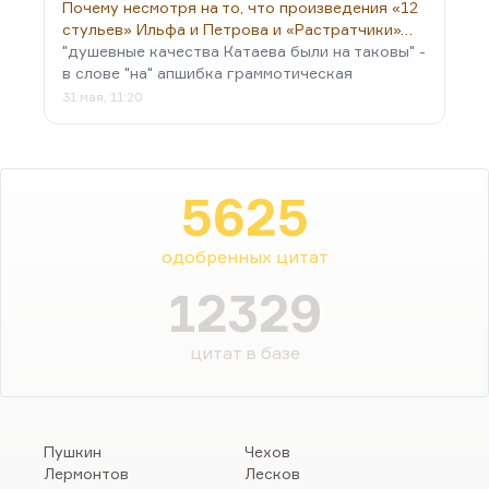
Почему несмотря на то, что произведения «12
стульев» Ильфа и Петрова и «Растратчики»…
"душевные качества Катаева были на таковы" -
в слове "на" апшибка граммотическая
31 мая, 11:20
5625
одобренных цитат
12329
цитат в базе
Пушкин
Чехов
Лермонтов
Лесков