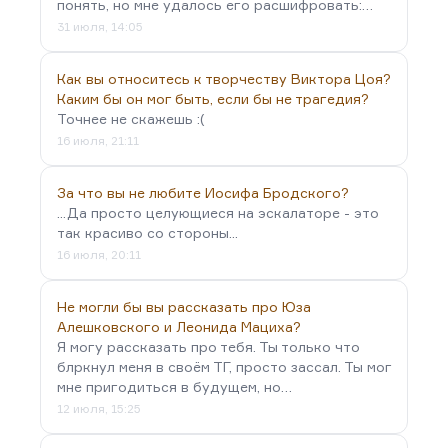
понять, но мне удалось его расшифровать:…
31 июля, 14:05
Как вы относитесь к творчеству Виктора Цоя?
Каким бы он мог быть, если бы не трагедия?
Точнее не скажешь :(
16 июля, 21:11
За что вы не любите Иосифа Бродского?
...Да просто целующиеся на эскалаторе - это
так красиво со стороны...
16 июля, 20:11
Не могли бы вы рассказать про Юза
Алешковского и Леонида Мациха?
Я могу рассказать про тебя. Ты только что
блркнул меня в своём ТГ, просто зассал. Ты мог
мне пригодиться в будущем, но…
12 июля, 15:25