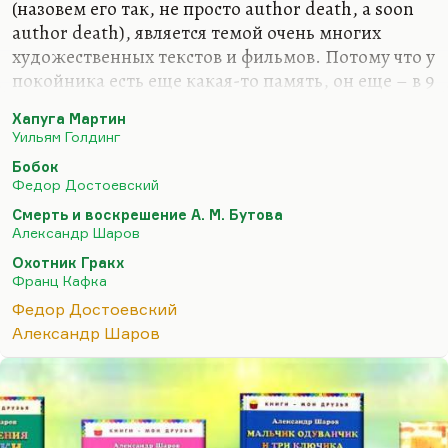
(назовем его так, не просто author death, а soon
author death), является темой очень многих
художественных текстов и фильмов. Потому что у
покойника есть еще какая-то память, он еще – в 9
и в 40 дней – имеет еще какие-то возможности
Хапуга Мартин
снестись с живыми и что-то им передать, что-то
Уильям Голдинг
от них узнать, прежде чем перейдет в другие
Бобок
сферы. Вообще мне кажется, что эти 40
Федор Достоевский
последних дней блуждания (например, как
Смерть и воскрешение А. М. Бутова
посмертные мытарства в рассказе Пелевина
Александр Шаров
«Вести из Непала») могли бы стать хорошей
Охотник Гракх
идеей для художественного текста. И в конце это
Франц Кафка
абсолютное прощание, это полное втягивание
Федор Достоевский
куда-то.
Александр Шаров
Дело в том, что «Бобок» Достоевского – это…