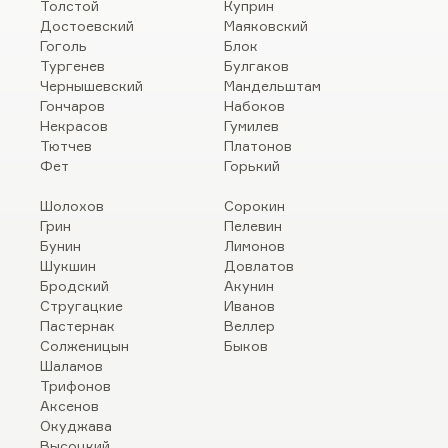
Толстой
Куприн
Достоевский
Маяковский
Гоголь
Блок
Тургенев
Булгаков
Чернышевский
Мандельштам
Гончаров
Набоков
Некрасов
Гумилев
Тютчев
Платонов
Фет
Горький
Шолохов
Сорокин
Грин
Пелевин
Бунин
Лимонов
Шукшин
Довлатов
Бродский
Акунин
Стругацкие
Иванов
Пастернак
Веллер
Солженицын
Быков
Шаламов
Трифонов
Аксенов
Окуджава
Высоцкий