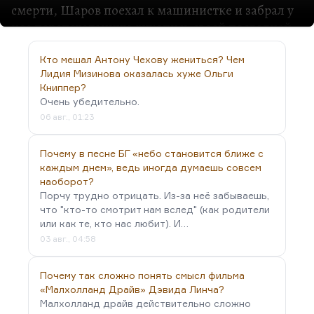
смерти, Шаров поехал к машинистке и забрал у
нее перепечатанную рукопись своей последней
книги, романа «Происшествие на новом
кладбище, или смерть и воскрешение Бутова».
Кто мешал Антону Чехову жениться? Чем
Лидия Мизинова оказалась хуже Ольги
Роман этот тридцать лет лежал в столе, потом
Книппер?
сын Александра Шарова, известный писатель и
Очень убедительно.
историк, друг мой, Владимир Шаров, сумел
06 авг., 01:23
после долгих попыток напечатать эту рукопись и
представил ее на Московской ярмарке
Почему в песне БГ «небо становится ближе с
non/fictio№, где она была благополучно
каждым днем», ведь иногда думаешь совсем
распродана за два дня. И вы ее сегодня вряд ли
наоборот?
найдете, а если где-то найдете, то, наверное, в
Порчу трудно отрицать. Из-за неё забываешь,
каком-нибудь из Букинистов или в интернет-
что "кто-то смотрит нам вслед" (как родители
или как те, кто нас любит). И…
распродажах, в интернете текста нет. И
03 авг., 04:58
объяснить вот этот…
Почему так сложно понять смысл фильма
«Малхолланд Драйв» Дэвида Линча?
Малхолланд драйв действительно сложно