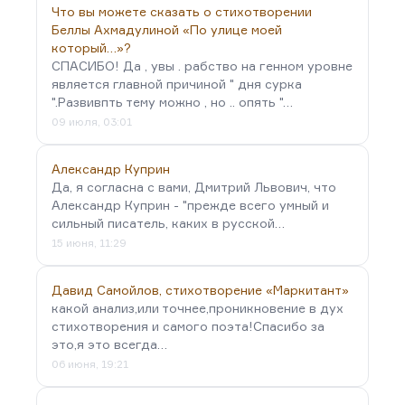
Что вы можете сказать о стихотворении
Беллы Ахмадулиной «По улице моей
который…»?
СПАСИБО! Да , увы . рабство на генном уровне
является главной причиной " дня сурка
".Развивпть тему можно , но .. опять "…
09 июля, 03:01
Александр Куприн
Да, я согласна с вами, Дмитрий Львович, что
Александр Куприн - "прежде всего умный и
сильный писатель, каких в русской…
15 июня, 11:29
Давид Самойлов, стихотворение «Маркитант»
какой анализ,или точнее,проникновение в дух
стихотворения и самого поэта!Спасибо за
это,я это всегда…
06 июня, 19:21