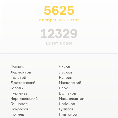
5625
одобренных цитат
12329
цитат в базе
Пушкин
Чехов
Лермонтов
Лесков
Толстой
Куприн
Достоевский
Маяковский
Гоголь
Блок
Тургенев
Булгаков
Чернышевский
Мандельштам
Гончаров
Набоков
Некрасов
Гумилев
Тютчев
Платонов