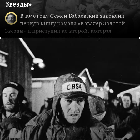
Звезды»
В 1949 году Семен Бабаевский закончил
первую книгу романа «Кавалер Золотой
Звезды» и приступил ко второй, которая
называлась «Свет над землей». Эта книга
принесла ему в 1949 и 1950 годах две Сталинские
премии подряд.
Вообще говорить об этом романе довольно
странно, прежде всего потому что
художественные его достоинства стремятся
даже не к нулю, а к минус единице. Но, во-
первых, это одна из любимых книг Сталина, во-
вторых, это фильм, начиная с которого вошел в
славу Сергей Бондарчук, ставший сразу же
любимым актером Сталина. В-третьих, это
знаковое произведение. Мы же рассматриваем
не только то, что хорошо, мы рассматриваем,
как говорил Святополк-Мирский, то, что