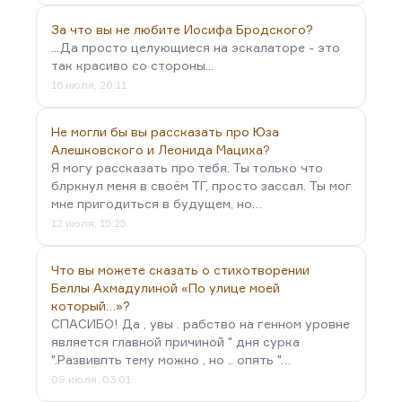
За что вы не любите Иосифа Бродского?
...Да просто целующиеся на эскалаторе - это
так красиво со стороны...
16 июля, 20:11
Не могли бы вы рассказать про Юза
Алешковского и Леонида Мациха?
Я могу рассказать про тебя. Ты только что
блркнул меня в своём ТГ, просто зассал. Ты мог
мне пригодиться в будущем, но…
12 июля, 15:25
Что вы можете сказать о стихотворении
Беллы Ахмадулиной «По улице моей
который…»?
СПАСИБО! Да , увы . рабство на генном уровне
является главной причиной " дня сурка
".Развивпть тему можно , но .. опять "…
09 июля, 03:01