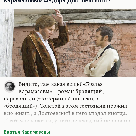
Карамазовы» Федора Достоевского?
Видите, там какая вещь? «Братья
Карамазовы» – роман бродящий,
переходный (это термин Аннинского –
«бродящий»). Толстой в этом состоянии прожил
всю жизнь, а Достоевский в него впадал иногда.
И вот мне кажется, у него переходный период по-
настоящему, это или самая ранняя вещь
Братья Карамазовы
(например, «Село Степанчиково») или последний