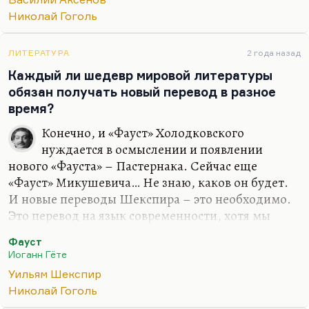
поместного быта, ему нужно было на чем-то перо
Николай Гоголь
отточить. И…
ЛИТЕРАТУРА
2 года назад
Каждый ли шедевр мировой литературы
обязан получать новый перевод в разное
время?
Конечно, и «Фауст» Холодковского
нуждается в осмыслении и появлении
нового «Фауста» – Пастернака. Сейчас еще
«Фауст» Микушевича… Не знаю, каков он будет.
И новые переводы Шекспира – это необходимо.
Это перевод на язык современности, хотя мы
никогда не будем современнее Шекспира (как не
Фауст
будем никогда умнее и талантливее), но в любом
Иоганн Гёте
случае полезно знать и полезно помнить, что
Уильям Шекспир
всякая эпоха добавляет какие-то свои оценки.
Николай Гоголь
Почему я люблю преподавать? До очень много,