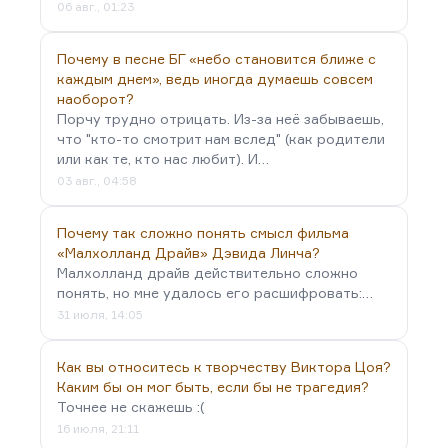
06 авг., 01:23
Почему в песне БГ «небо становится ближе с
каждым днем», ведь иногда думаешь совсем
наоборот?
Порчу трудно отрицать. Из-за неё забываешь,
что "кто-то смотрит нам вслед" (как родители
или как те, кто нас любит). И…
03 авг., 04:58
Почему так сложно понять смысл фильма
«Малхолланд Драйв» Дэвида Линча?
Малхолланд драйв действительно сложно
понять, но мне удалось его расшифровать:…
31 июля, 14:05
Как вы относитесь к творчеству Виктора Цоя?
Каким бы он мог быть, если бы не трагедия?
Точнее не скажешь :(
16 июля, 21:11