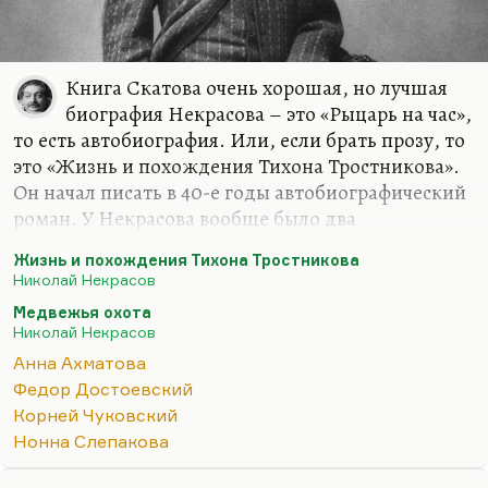
Книга Скатова очень хорошая, но лучшая
биография Некрасова – это «Рыцарь на час»,
то есть автобиография. Или, если брать прозу, то
это «Жизнь и похождения Тихона Тростникова».
Он начал писать в 40-е годы автобиографический
роман. У Некрасова вообще было два
неосуществленных великих замысла:
Жизнь и похождения Тихона Тростникова
автобиографический прозаический роман «Жизнь
Николай Некрасов
и похождения Тихона Тростникова» и
Медвежья охота
неоконченная великолепная по эскизам драма в
Николай Некрасов
стихах «Медвежья охота», где он выносит
Анна Ахматова
приговор поколению и где медвежья охота
Федор Достоевский
вырастает до такого масштабного символа.
Корней Чуковский
Только у Тендрякова в рассказе «Охота» она была
Нонна Слепакова
так же интерпретирована. Такая охота на своих,
потрава.