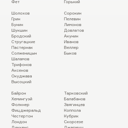
Фет
Горький
Шолохов
Сорокин
Грин
Пелевин
Бунин
Лимонов
Шукшин
Довлатов
Бродский
Акунин
Стругацкие
Иванов
Пастернак
Веллер
Солженицын
Быков
Шаламов
Трифонов
Аксенов
Окуджава
Высоцкий
Байрон
Тарковский
Хемингуэй
Балабанов
Фолкнер
Звягинцев
Фицджеральд
Коппола
Честертон
Кубрик
Лондон
Скорсезе
Диккенс
Джармуш