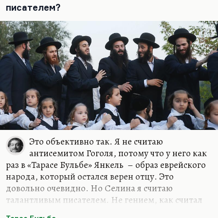
писателем?
Это объективно так. Я не считаю
антисемитом Гоголя, потому что у него как
раз в «Тарасе Бульбе» Янкель – образ еврейского
народа, который остался верен отцу. Это
довольно очевидно. Но Селина я считаю
талантливым писателем. Не гением, как считал
Лимонов (а Нагибин вообще Селина считал