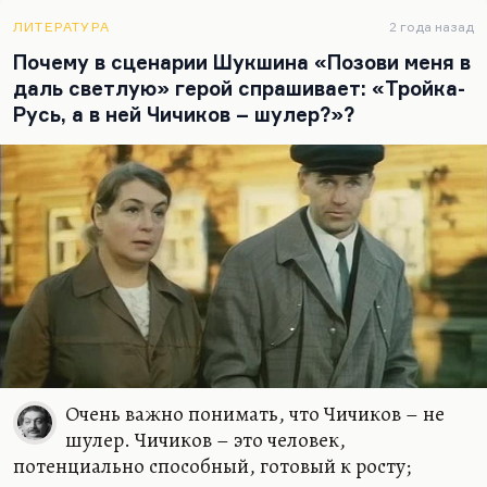
неразрешимого противоречия.
ЛИТЕРАТУРА
2 года назад
Во-первых, это проблема отцов и детей, в
Почему в сценарии Шукшина «Позови меня в
которой каждое следующее поколение
даль светлую» герой спрашивает: «Тройка-
оказывается в перпендикуляре к предыдущему,…
Русь, а в ней Чичиков – шулер?»?
Очень важно понимать, что Чичиков – не
шулер. Чичиков – это человек,
потенциально способный, готовый к росту;