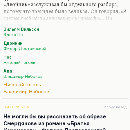
«Двойник» заслуживал бы отдельного разбора,
потому что там идея была великая. Он говорил:
«Я
важнее этой идеи в литературе не проводил»
. На
самом деле проводил, конечно. И Великий
Вильям Вильсон
инквизитор более важная идея, более интересная
Эдгар По
история. В чем важность идеи? Я не говорю о том,
Двойник
что он прекрасно написан. Прекрасно описан
Федор Достоевский
дебют безумия и раздвоение Голядкина. Я
Нос
думаю, важность этой идеи даже не в том, что
Николай Гоголь
человека вытесняют из жизни самовлюбленные,
Ада
наглые, успешные люди, что, условно говоря,
Владимир Набоков
всегда есть наш успешный двойник. Условно
Николай Гоголь
говоря, наши неудачи – это чьи-то…
Владимир Набоков
ЛИТЕРАТУРА
2 года назад
Не могли бы вы рассказать об образе
Смердякова из романа «Братья