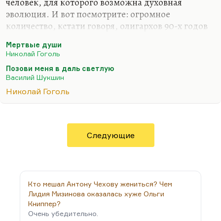
человек, для которого возможна духовная
эволюция. И вот посмотрите: огромное
количество, кстати говоря, олигархов 90-х годов
духовно продвинулись довольно сильно. Это не
Мертвые души
всегда были жулики, это были люди, которые с
Николай Гоголь
какого-то момента стали заниматься великими
Позови меня в даль светлую
духовными запросами.
Василий Шукшин
Ходорковский стал воспитывать «Открытую
Николай Гоголь
Россию», новую систему лицеев создал. Фридман
углубился в религиозные учения, Березовский
пытался математизировать, формализировать
новую нравственность. Когда у человека
Следующие
появляется достаточно денег, он начинает, как
Илон Маск (иногда –…
Кто мешал Антону Чехову жениться? Чем
Лидия Мизинова оказалась хуже Ольги
Книппер?
Очень убедительно.