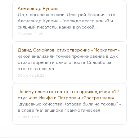
Александр Куприн
Да, я согласна с вами, Дмитрий Львович, что
Александр Куприн - "прежде всего умный и
сильный писатель, каких в русской…
15 июня, 11:29
Давид Самойлов, стихотворение «Маркитант»
какой анализ,или точнее,проникновение в дух
стихотворения и самого поэта!Спасибо за
это,я это всегда…
06 июня, 19:21
Почему несмотря на то, что произведения «12
стульев» Ильфа и Петрова и «Растратчики»…
"душевные качества Катаева были на таковы" -
в слове "на" апшибка граммотическая
31 мая, 11:20