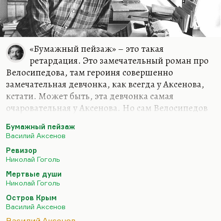
дебюта и сразу приобрел огромную славу. По
образованию он не литератор, не филолог
вообще ― технарь.…
«Бумажный пейзаж» – это такая
ретардация. Это замечательный роман про
Велосипедова, там героиня совершенно
замечательная девчонка, как всегда у Аксенова,
кстати. Может быть, эта девчонка самая
очаровательная у Аксенова. Но сам Велосипедов
не очень интересный (в отличие, скажем, от
Бумажный пейзаж
Малахитова). Ну и вообще, такая вещь… Видите,
Василий Аксенов
у писателя перед великим текстом, каким был
Ревизор
«Остров Крым» и каким стал «Ожог», всегда
Николай Гоголь
бывает разбег, бывает такая «проба пера».
Мертвые души
Собственно, и Гоголю перед «Мертвыми душами»
Николай Гоголь
нужна была «Коляска». В «Коляске» нет ничего
Остров Крым
особенного, nothing special. Но прежде чем
Василий Аксенов
писать «Мертвые души» с картинами русского
Василий Аксенов