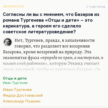
что пишут современные студенты, я бы никогда
ЛИТЕРАТУРА
2 года назад
не додумался. Глубина их восприятия и
Согласны ли вы с мнением, что Базаров из
парадоксы их восприятия меня поражаю. Есть у
романа Тургенева «Отцы и дети» – это
меня очень умная девочка в гоголевском
карикатура, а героем его сделало
семинаре («Как Гоголь выдумал Украину»), и она
советское литературоведение?
говорит…
Нет, Тургенев, правда, в запальчивости
говорил, что разделяет все воззрения
Базарова, кроме воззрений на природу. Эта
знаменитая фраза
«природа не храм, а мастерская, и
человек в ней работник»
, которую Эткинд считает
очень красивой, чтобы ее придумал Базаров. Он
думает, что это заимствование из французских
Отцы и дети
просветителей. Надо посмотреть, пошерстить.
Иван Тургенев
Тургенев уже не признается. Но, конечно,
Иван Тургенев
Базаров – не пародия и не карикатура. Базаров –
Федор Достоевский
сильный, умный, талантливый человек, который
Александр Пушкин
находится в плену еще одного русского