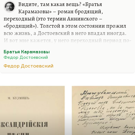
Видите, там какая вещь? «Братья
Карамазовы» – роман бродящий,
переходный (это термин Аннинского –
«бродящий»). Толстой в этом состоянии прожил
всю жизнь, а Достоевский в него впадал иногда.
И вот мне кажется, у него переходный период по-
настоящему, это или самая ранняя вещь
Братья Карамазовы
(например, «Село Степанчиково») или последний
Федор Достоевский
роман – «Братья Карамазовы». Дело в том, что
Федор Достоевский
«Братья Карамазовы» – это роман отхода от
реакции, это роман постепенно нарастающей
ссоры с Победоносцевым, это роман. У
Достоевского в жизни было два главных
разочарования: он разочаровался в идеях
революционных, фурьеристских, левых, но под
конец он разочаровался в государственности.
Поэтому этот старец, который у него там…