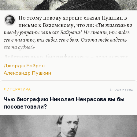
По этому поводу хорошо сказал Пушкин в
письме к Вяземскому, что ли:
«Ты жалеешь по
поводу утраты записок Байрона? Не стоит, ты видел
его в палатке, ты видел его в бою. Охота тебе видеть
его на судне?»
Действительно, биография поэта – дело десятое,
и Пушкин вряд ли бы ей сильно заинтересовался,
Джордж Байрон
потому что за собой много всего знал. Если
Александр Пушкин
говорить объективно, Байрон был не такой уж
дурной человек (если сравнивать с современными
ЛИТЕРАТУРА
2 года назад
романтиками). В том смысле, что я называю
Чью биографию Николая Некрасова вы бы
романтизм предтечей фашизма. Презрение к
посоветовали?
человеку, презрение к толпе, культ
сверхчеловека. То, что говорила Лидия Яковлевна
Гинзбург:
«Романтизм надо уничтожить»
. Да, что-
то, наверное, такое.