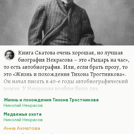
Книга Скатова очень хорошая, но лучшая
биография Некрасова – это «Рыцарь на час»,
то есть автобиография. Или, если брать прозу, то
это «Жизнь и похождения Тихона Тростникова».
Он начал писать в 40-е годы автобиографический
роман. У Некрасова вообще было два
неосуществленных великих замысла:
Жизнь и похождения Тихона Тростникова
автобиографический прозаический роман «Жизнь
Николай Некрасов
и похождения Тихона Тростникова» и
Медвежья охота
неоконченная великолепная по эскизам драма в
Николай Некрасов
стихах «Медвежья охота», где он выносит
Анна Ахматова
приговор поколению и где медвежья охота