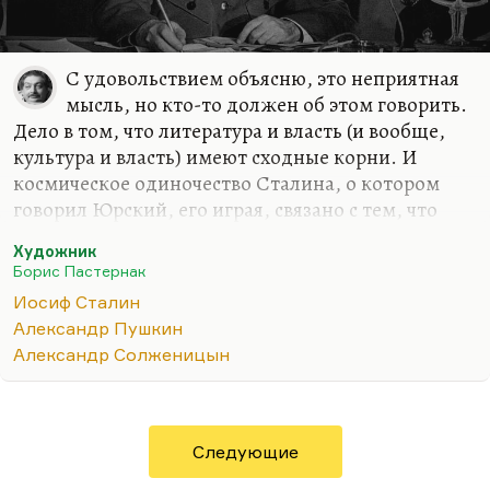
С удовольствием объясню, это неприятная
мысль, но кто-то должен об этом говорить.
Дело в том, что литература и власть (и вообще,
культура и власть) имеют сходные корни. И
космическое одиночество Сталина, о котором
говорил Юрский, его играя, связано с тем, что
тиран – заложник вечности, заложник ситуации.
Художник
Толпа одинаково враждебна и художнику, и
Борис Пастернак
тирану. На этой почве иногда тиран и художник
Иосиф Сталин
сходятся. И у культуры, и у власти в основе лежит
Александр Пушкин
иерархия. Просто, как правильно говорил Лев
Александр Солженицын
Мочалов, иерархия культуры ненасильственна. В
культуре есть иерархия ценностей.
Толпа одинаково враждебна художнику, в чью
мастерскую она не должна врываться и чьи
Следующие
творения она не должна профанно оценивать, и…