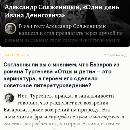
Александр Солженицын, «Один день
Ивана Денисовича»
В 1961 году Александр Солженицын
написал и стал предлагать через друзей по
разным изданиям свою самую известную книгу
― «Один день Ивана Денисовича». Сначала она
называлась «Щ-854», но по совету Твардовского
ЛИТЕРАТУРА
2 года назад
изменили название. Я не думаю, что есть смысл
Согласны ли вы с мнением, что Базаров из
рассказывать подробно об этом тексте. Он
романа Тургенева «Отцы и дети» – это
входит в школьную программу теперь, до сих
карикатура, а героем его сделало
пор входит. Он фантастически известен.
советское литературоведение?
Расскажу, пожалуй, о другом. Спросите себя, о
ком я сейчас говорю. Писатель, который в
Нет, Тургенев, правда, в запальчивости
молодости был открыт издателем самого
говорил, что разделяет все воззрения
популярного, самого прогрессивного журнала
Базарова, кроме воззрений на природу. Эта
той эпохи, открыт после своего литературного
знаменитая фраза
«природа не храм, а мастерская, и
дебюта и сразу приобрел огромную славу. По
человек в ней работник»
, которую Эткинд считает