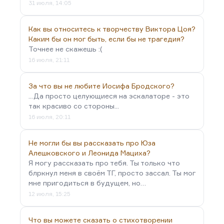
31 июля, 14:05
Как вы относитесь к творчеству Виктора Цоя?
Каким бы он мог быть, если бы не трагедия?
Точнее не скажешь :(
16 июля, 21:11
За что вы не любите Иосифа Бродского?
...Да просто целующиеся на эскалаторе - это
так красиво со стороны...
16 июля, 20:11
Не могли бы вы рассказать про Юза
Алешковского и Леонида Мациха?
Я могу рассказать про тебя. Ты только что
блркнул меня в своём ТГ, просто зассал. Ты мог
мне пригодиться в будущем, но…
12 июля, 15:25
Что вы можете сказать о стихотворении