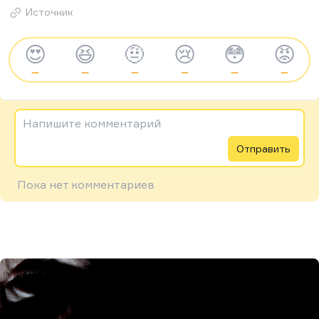
Источник
😍
😆
🤨
😢
😳
😡
—
—
—
—
—
—
Напишите комментарий
Отправить
Пока нет комментариев