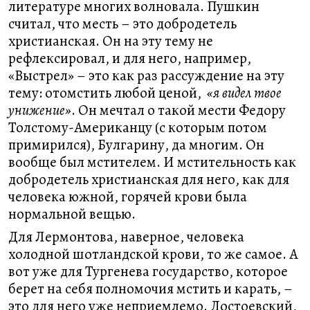
литературе многих волновала. Пушкин
считал, что месть – это добродетель
христианская. Он на эту тему не
рефлексировал, и для него, например,
«Выстрел» – это как раз рассуждение на эту
тему: отомстить любой ценой,
«я видел твое
унижение»
. Он мечтал о такой мести Федору
Толстому-Американцу (с которым потом
примирился), Булгарину, да многим. Он
вообще был мстителем. И мстительность как
добродетель христианская для него, как для
человека южной, горячей крови была
нормальной вещью.
Для Лермонтова, наверное, человека
холодной шотландской крови, то же самое. А
вот уже для Тургенева государство, которое
берет на себя полномочия мстить и карать, –
это для него уже неприемлемо. Достоевский,