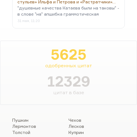
стульев» Ильфа и Петрова и «Растратчики»…
"душевные качества Катаева были на таковы" -
в слове "на" апшибка граммотическая
31 мая, 11:20
5625
одобренных цитат
12329
цитат в базе
Пушкин
Чехов
Лермонтов
Лесков
Толстой
Куприн