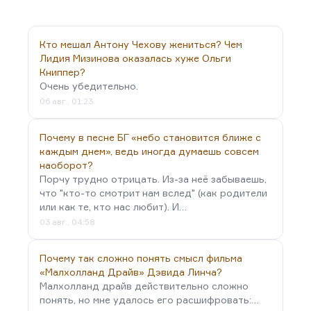
Кто мешал Антону Чехову жениться? Чем
Лидия Мизинова оказалась хуже Ольги
Книппер?
Очень убедительно.
06 авг., 01:23
Почему в песне БГ «небо становится ближе с
каждым днем», ведь иногда думаешь совсем
наоборот?
Порчу трудно отрицать. Из-за неё забываешь,
что "кто-то смотрит нам вслед" (как родители
или как те, кто нас любит). И…
03 авг., 04:58
Почему так сложно понять смысл фильма
«Малхолланд Драйв» Дэвида Линча?
Малхолланд драйв действительно сложно
понять, но мне удалось его расшифровать:…