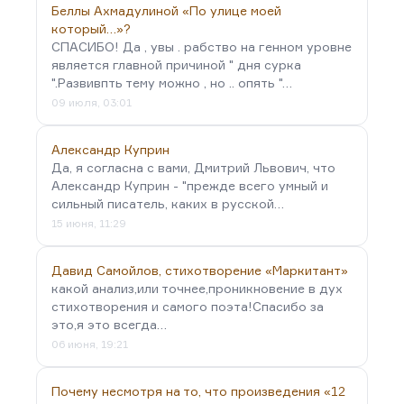
Беллы Ахмадулиной «По улице моей
который…»?
СПАСИБО! Да , увы . рабство на генном уровне
является главной причиной " дня сурка
".Развивпть тему можно , но .. опять "…
09 июля, 03:01
Александр Куприн
Да, я согласна с вами, Дмитрий Львович, что
Александр Куприн - "прежде всего умный и
сильный писатель, каких в русской…
15 июня, 11:29
Давид Самойлов, стихотворение «Маркитант»
какой анализ,или точнее,проникновение в дух
стихотворения и самого поэта!Спасибо за
это,я это всегда…
06 июня, 19:21
Почему несмотря на то, что произведения «12