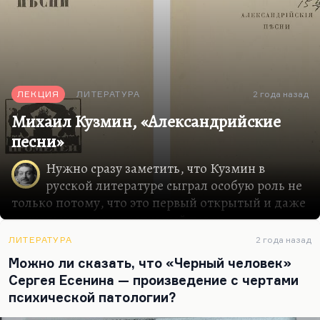
ЛЕКЦИЯ
ЛИТЕРАТУРА
2 года назад
Михаил Кузмин, «Александрийские
песни»
Нужно сразу заметить, что Кузмин в
русской литературе сыграл особую роль не
только потому, что это первый открытый и даже
несколько демонстративный певец
гомосексуальности, благодаря чему его роман
ЛИТЕРАТУРА
2 года назад
«Крылья» и многие стихи из тех же
Можно ли сказать, что «Черный человек»
«Александрийских песен» стали объектом
Сергея Есенина — произведение с чертами
скандала. В общем, никакого скандала и не
психической патологии?
вышло, потому что русская литература к этому