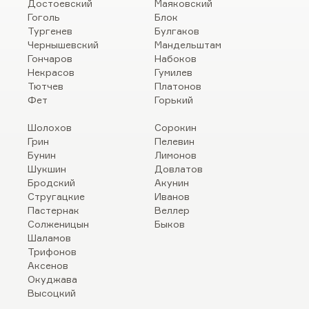
Достоевский
Маяковский
Гоголь
Блок
Тургенев
Булгаков
Чернышевский
Мандельштам
Гончаров
Набоков
Некрасов
Гумилев
Тютчев
Платонов
Фет
Горький
Шолохов
Сорокин
Грин
Пелевин
Бунин
Лимонов
Шукшин
Довлатов
Бродский
Акунин
Стругацкие
Иванов
Пастернак
Веллер
Солженицын
Быков
Шаламов
Трифонов
Аксенов
Окуджава
Высоцкий