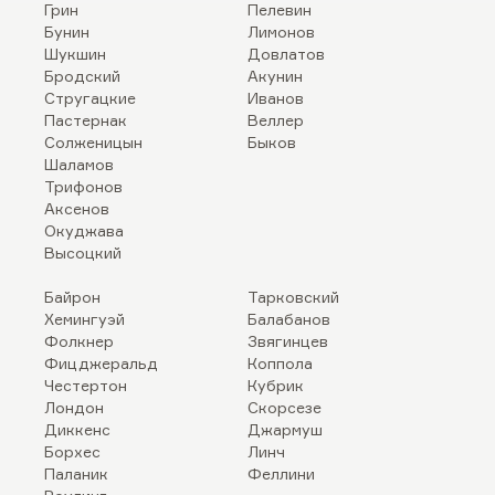
Грин
Пелевин
Бунин
Лимонов
Шукшин
Довлатов
Бродский
Акунин
Стругацкие
Иванов
Пастернак
Веллер
Солженицын
Быков
Шаламов
Трифонов
Аксенов
Окуджава
Высоцкий
Байрон
Тарковский
Хемингуэй
Балабанов
Фолкнер
Звягинцев
Фицджеральд
Коппола
Честертон
Кубрик
Лондон
Скорсезе
Диккенс
Джармуш
Борхес
Линч
Паланик
Феллини