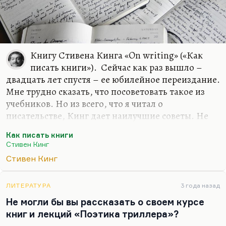
Книгу Стивена Кинга «On writing» («Как
писать книги»). Сейчас как раз вышло –
двадцать лет спустя – ее юбилейное переиздание.
Мне трудно сказать, что посоветовать такое из
учебников. Но из всего, что я читал о
писательстве, Кинг дает наилучшие советы. Не
прагматические, не технические, а
Как писать книги
мировоззренческие. Как вводить себя в состояние
Стивен Кинг
письма, в состояние писания.
Стивен Кинг
ЛИТЕРАТУРА
3 года назад
Не могли бы вы рассказать о своем курсе
книг и лекций «Поэтика триллера»?