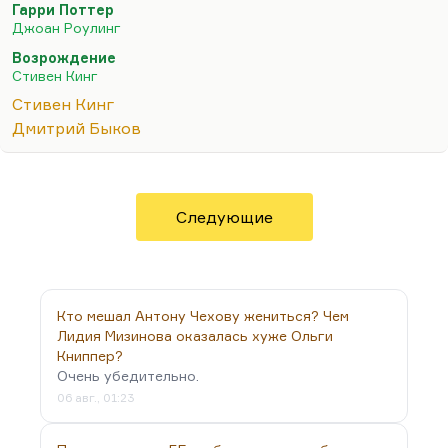
Гарри Поттер
так делает, почему он считает высшим
Джоан Роулинг
достижением современной готики некоторые
Возрождение
эпизоды «Гарри Поттера» и «Стража» Чарльза
Стивен Кинг
Маклина – действительно, великой книги?
Стивен Кинг
Готическое мировоззрение, которое продуцирует
Дмитрий Быков
определенные тексты… я, кстати говорю, редко
упоминаю Эдгара По, но это потому,…
Следующие
Кто мешал Антону Чехову жениться? Чем
Лидия Мизинова оказалась хуже Ольги
Книппер?
Очень убедительно.
06 авг., 01:23