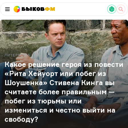
Быков
ФМ
ЛИТЕРАТУРА
Какое решение героя из повести
«Рита Хейуорт или побег из
Шоушенка» Стивена Кинга вы
считаете более правильным —
побег из тюрьмы или
измениться и честно выйти на
свободу?