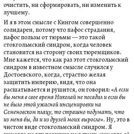
очистить, ни сформировать, ни изменить к
лучшему.
И я в этом смысле с Кингом совершенно
солидарен, потому что пафос страдания,
пафос пользы от тюрьмы — это такой
стокгольмский синдром, когда человек
становится на сторону своих тюремщиков.
Мне кажется, что как раз этот стокгольмский
синдром в известном смысле случился у
Достоевского, когда, страстно желая
защитить империю, видя, что она
расшатывается и рушится, он говорил
: «А если
бы меня в свое время Николай не посадил и если бы
не было этой ужасной инсценировки на
Семеновском плацу, то страшно подумать, что
из меня бы, да и из друзей моих выросло»
. Ну, это в
чистом виде стокгольмский синдром. Я