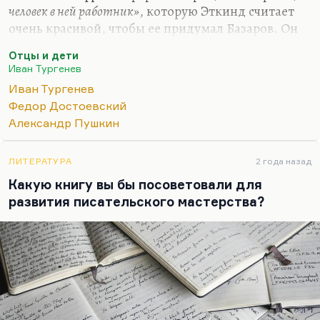
человек в ней работник»
, которую Эткинд считает
очень красивой, чтобы ее придумал Базаров. Он
думает, что это заимствование из французских
Отцы и дети
просветителей. Надо посмотреть, пошерстить.
Иван Тургенев
Тургенев уже не признается. Но, конечно,
Иван Тургенев
Базаров – не пародия и не карикатура. Базаров –
Федор Достоевский
сильный, умный, талантливый человек, который
Александр Пушкин
находится в плену еще одного русского
неразрешимого противоречия.
ЛИТЕРАТУРА
2 года назад
Во-первых, это проблема отцов и детей, в
Какую книгу вы бы посоветовали для
которой каждое следующее поколение
развития писательского мастерства?
оказывается в перпендикуляре к предыдущему,…