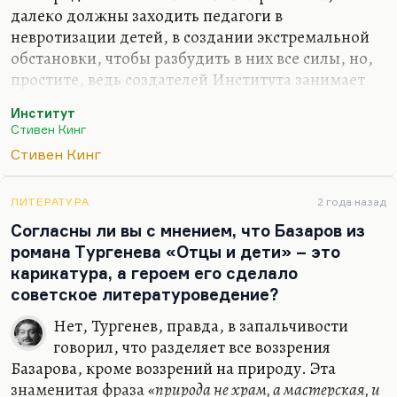
далеко должны заходить педагоги в
невротизации детей, в создании экстремальной
обстановки, чтобы разбудить в них все силы, но,
простите, ведь создателей Института занимает
совершенно не это: они хотят выдоить из этих
Институт
детей максимум их сил, а будущее этих детей и
Стивен Кинг
их душа их совершенно не волнует. Это чистая
Стивен Кинг
прагматика, это как в «Воспламеняющих
взглядом». Если бы они из них пытались сделать
таким образом сверхчеловеков, как, если вы
ЛИТЕРАТУРА
2 года назад
помните, Стэн Агре с помощью пыток пытается в
Согласны ли вы с мнением, что Базаров из
«Бессильных мира сего» пытается создать из
романа Тургенева «Отцы и дети» – это
зажиревших учеников сверхлюдей, но тут
карикатура, а героем его сделало
немного другая история все-таки, понимаете?
советское литературоведение?
Нет, Тургенев, правда, в запальчивости
говорил, что разделяет все воззрения
Базарова, кроме воззрений на природу. Эта
знаменитая фраза
«природа не храм, а мастерская, и