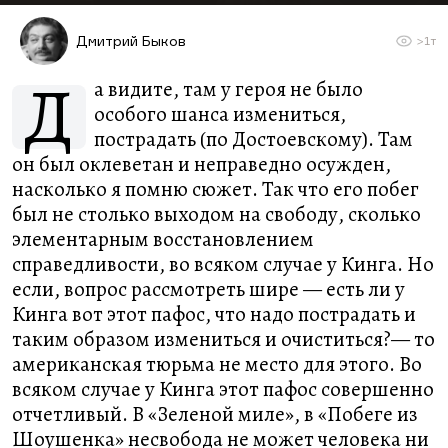
Дмитрий Быков
>1т
Д
а видите, там у героя не было
особого шанса измениться,
пострадать (по Достоевскому). Там
он был оклеветан и неправедно осужден,
насколько я помню сюжет. Так что его побег
был не столько выходом на свободу, сколько
элементарным восстановлением
справедливости, во всяком случае у Кинга. Но
если, вопрос рассмотреть шире — есть ли у
Кинга вот этот пафос, что надо пострадать и
таким образом измениться и очиститься?— то
американская тюрьма не место для этого. Во
всяком случае у Кинга этот пафос совершенно
отчетливый. В «Зеленой миле», в «Побеге из
Шоушенка» несвобода не может человека ни