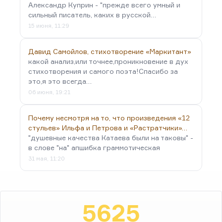
Александр Куприн - "прежде всего умный и
сильный писатель, каких в русской…
15 июня, 11:29
Давид Самойлов, стихотворение «Маркитант»
какой анализ,или точнее,проникновение в дух
стихотворения и самого поэта!Спасибо за
это,я это всегда…
06 июня, 19:21
Почему несмотря на то, что произведения «12
стульев» Ильфа и Петрова и «Растратчики»…
"душевные качества Катаева были на таковы" -
в слове "на" апшибка граммотическая
31 мая, 11:20
5625