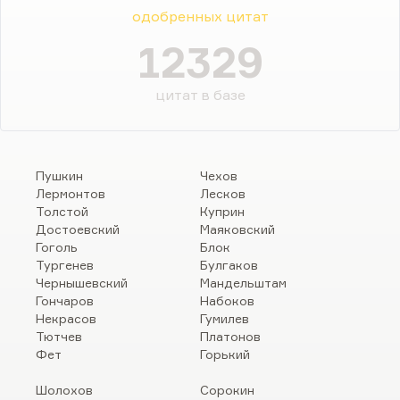
одобренных цитат
12329
цитат в базе
Пушкин
Чехов
Лермонтов
Лесков
Толстой
Куприн
Достоевский
Маяковский
Гоголь
Блок
Тургенев
Булгаков
Чернышевский
Мандельштам
Гончаров
Набоков
Некрасов
Гумилев
Тютчев
Платонов
Фет
Горький
Шолохов
Сорокин