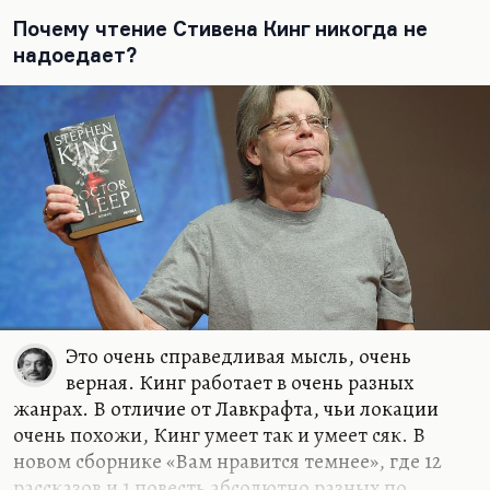
книга очерков и интервью «Secret Windows»,
Почему чтение Стивена Кинг никогда не
«Потаенные окна». Это для меня важная вещь
надоедает?
тоже.
Он серьезный и мудрый писатель. однако я
расскажу пока только об этой книжке «You Like
It Darker», потому что его рассказы лучше, чем
его романы, особенно в последнее время. Это
такая пестрота, великолепный калейдоскоп. Я
не могу сказать, что «Холли» плохой роман.
Классный роман, но все-таки последний
великий роман Кинга – это «Revival». В нем есть
готическое ощущение мистики и ужаса, которое
караулит за…
Это очень справедливая мысль, очень
верная. Кинг работает в очень разных
жанрах. В отличие от Лавкрафта, чьи локации
очень похожи, Кинг умеет так и умеет сяк. В
новом сборнике «Вам нравится темнее», где 12
рассказов и 1 повесть абсолютно разных по