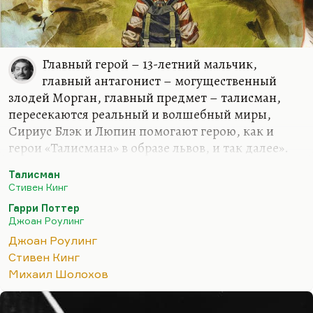
Главный герой – 13-летний мальчик,
главный антагонист – могущественный
злодей Морган, главный предмет – талисман,
пересекаются реальный и волшебный миры,
Сириус Блэк и Люпин помогают герою, как и
герои «Талисмана» в образе львов, и так далее».
Понимаете, вы обратили внимание на
Талисман
пропповские механизмы или на юнговские
Стивен Кинг
архетипы. В каждой сказке у героя есть
Гарри Поттер
волшебный помощник, в каждой сказке ему
Джоан Роулинг
противостоит абсолютное зло. В каждой сказке
Джоан Роулинг
герой, как правило, сиротка, чтобы усугубить его
Стивен Кинг
одиночество. Конечно, Роулинг опиралась при
Михаил Шолохов
написании романа не столько на Кинга, сколько
на «Копперфильда», Шарлотту Бронте и на ее