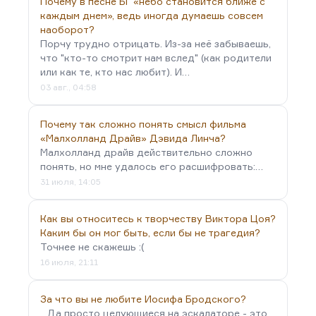
Почему в песне БГ «небо становится ближе с
каждым днем», ведь иногда думаешь совсем
наоборот?
Порчу трудно отрицать. Из-за неё забываешь,
что "кто-то смотрит нам вслед" (как родители
или как те, кто нас любит). И…
03 авг., 04:58
Почему так сложно понять смысл фильма
«Малхолланд Драйв» Дэвида Линча?
Малхолланд драйв действительно сложно
понять, но мне удалось его расшифровать:…
31 июля, 14:05
Как вы относитесь к творчеству Виктора Цоя?
Каким бы он мог быть, если бы не трагедия?
Точнее не скажешь :(
16 июля, 21:11
За что вы не любите Иосифа Бродского?
...Да просто целующиеся на эскалаторе - это