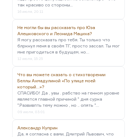
так красиво со стороны...
16 июля, 20:11
Не могли бы вы рассказать про Юза
Алешковского и Леонида Мациха?
Я могу рассказать про тебя. Ты только что
блркнул меня в своём ТГ, просто зассал. Ты мог
мне пригодиться в будущем, но…
12 июля, 15:25
Что вы можете сказать о стихотворении
Беллы Ахмадулиной «По улице моей
который…»?
СПАСИБО! Да , увы . рабство на генном уровне
является главной причиной " дня сурка
".Развивпть тему можно , но .. опять "…
09 июля, 03:01
Александр Куприн
Да, я согласна с вами, Дмитрий Львович, что