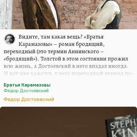
Видите, там какая вещь? «Братья
Карамазовы» – роман бродящий,
переходный (это термин Аннинского –
«бродящий»). Толстой в этом состоянии прожил
всю жизнь, а Достоевский в него впадал иногда.
И вот мне кажется, у него переходный период по-
настоящему, это или самая ранняя вещь
Братья Карамазовы
(например, «Село Степанчиково») или последний
Федор Достоевский
роман – «Братья Карамазовы». Дело в том, что
Федор Достоевский
«Братья Карамазовы» – это роман отхода от
реакции, это роман постепенно нарастающей
ссоры с Победоносцевым, это роман. У
Достоевского в жизни было два главных
разочарования: он разочаровался в идеях