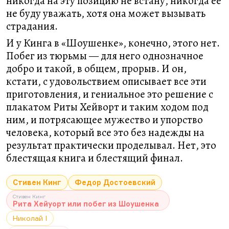
никогда на эту позицию не встану, никогда её
не буду уважать, хотя она может вызывать
страдания.
И у Кинга в «Шоушенке», конечно, этого нет.
Побег из тюрьмы — для него однозначное
добро и такой, в общем, прорыв. И он,
кстати, с удовольствием описывает все эти
приготовления, и гениальное это решение с
плакатом Риты Хейворт и таким ходом под
ним, и потрясающее мужество и упорство
человека, который все это без надежды на
результат практически проделывал. Нет, это
блестящая книга и блестящий финал.
Стивен Кинг
Федор Достоевский
Стивен Кинг
Рита Хейуорт или побег из Шоушенка
Николай I