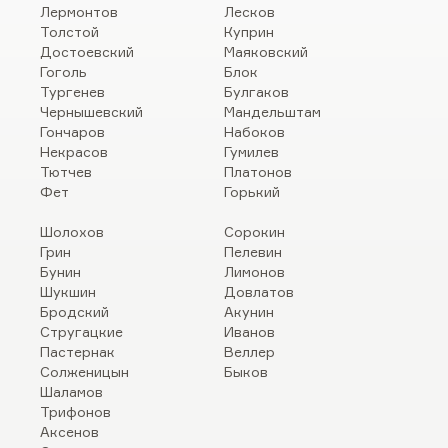
Лермонтов
Лесков
Толстой
Куприн
Достоевский
Маяковский
Гоголь
Блок
Тургенев
Булгаков
Чернышевский
Мандельштам
Гончаров
Набоков
Некрасов
Гумилев
Тютчев
Платонов
Фет
Горький
Шолохов
Сорокин
Грин
Пелевин
Бунин
Лимонов
Шукшин
Довлатов
Бродский
Акунин
Стругацкие
Иванов
Пастернак
Веллер
Солженицын
Быков
Шаламов
Трифонов
Аксенов