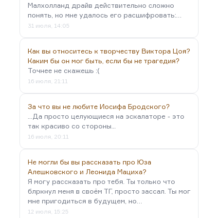
Малхолланд драйв действительно сложно
понять, но мне удалось его расшифровать:…
31 июля, 14:05
Как вы относитесь к творчеству Виктора Цоя?
Каким бы он мог быть, если бы не трагедия?
Точнее не скажешь :(
16 июля, 21:11
За что вы не любите Иосифа Бродского?
...Да просто целующиеся на эскалаторе - это
так красиво со стороны...
16 июля, 20:11
Не могли бы вы рассказать про Юза
Алешковского и Леонида Мациха?
Я могу рассказать про тебя. Ты только что
блркнул меня в своём ТГ, просто зассал. Ты мог
мне пригодиться в будущем, но…
12 июля, 15:25