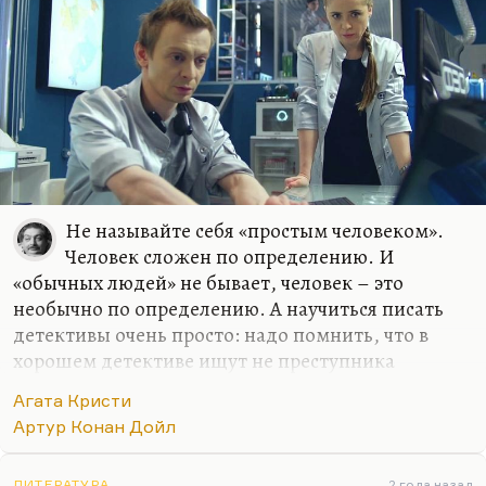
Не называйте себя «простым человеком».
Человек сложен по определению. И
«обычных людей» не бывает, человек – это
необычно по определению. А научиться писать
детективы очень просто: надо помнить, что в
хорошем детективе ищут не преступника
(преступник автору известен), а бога. И вот если
Агата Кристи
вы сумеете превратить свои детективы в
Артур Конан Дойл
богоискательство (такие, как у Агаты Кристи, или
как у Конан Дойля, найти raison d’etre, найти
ЛИТЕРАТУРА
2 года назад