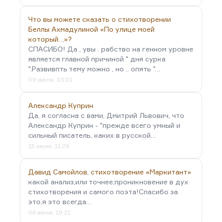
Что вы можете сказать о стихотворении
Беллы Ахмадулиной «По улице моей
который…»?
СПАСИБО! Да , увы . рабство на генном уровне
является главной причиной " дня сурка
".Развивпть тему можно , но .. опять "…
09 июля, 03:01
Александр Куприн
Да, я согласна с вами, Дмитрий Львович, что
Александр Куприн - "прежде всего умный и
сильный писатель, каких в русской…
15 июня, 11:29
Давид Самойлов, стихотворение «Маркитант»
какой анализ,или точнее,проникновение в дух
стихотворения и самого поэта!Спасибо за
это,я это всегда…
06 июня, 19:21