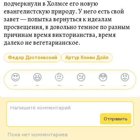
подчеркнули в Холмсе его новую
евангелистскую природу. У него есть свой
завет — попытка вернуться к идеалам
просвещения, в довольно темное по разным
причинам время викторианства, время
далеко не вегетарианское.
Федор Достоевский
Артур Конан Дойл
😍
😆
🤨
😢
😳
😡
—
—
—
—
—
—
Напишите комментарий
Отправить
Пока нет комментариев