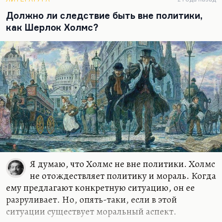
принципы, по которому он построен, – если у вас
это получится, хорошо. А просто писать
Должно ли следствие быть вне политики,
детектив… Всегда нужна сверхзадача.
«Бросая в
как Шерлок Холмс?
воду камешки, смотри на круги, ими образуемые, иначе
такое бросание будет пустой забавой»
. Сочиняя
детективный рассказ, пытайся понять…
Я думаю, что Холмс не вне политики. Холмс
не отождествляет политику и мораль. Когда
ему предлагают конкретную ситуацию, он ее
разруливает. Но, опять-таки, если в этой
ситуации существует моральный аспект.