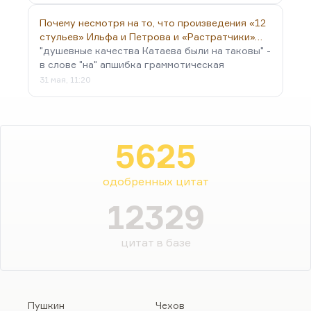
Почему несмотря на то, что произведения «12
стульев» Ильфа и Петрова и «Растратчики»…
"душевные качества Катаева были на таковы" -
в слове "на" апшибка граммотическая
31 мая, 11:20
5625
одобренных цитат
12329
цитат в базе
Пушкин
Чехов