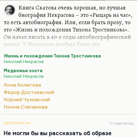
Книга Скатова очень хорошая, но лучшая
биография Некрасова – это «Рыцарь на час»,
то есть автобиография. Или, если брать прозу, то
это «Жизнь и похождения Тихона Тростникова».
Он начал писать в 40-е годы автобиографический
роман. У Некрасова вообще было два
неосуществленных великих замысла:
Жизнь и похождения Тихона Тростникова
автобиографический прозаический роман «Жизнь
Николай Некрасов
и похождения Тихона Тростникова» и
Медвежья охота
неоконченная великолепная по эскизам драма в
Николай Некрасов
стихах «Медвежья охота», где он выносит
Анна Ахматова
приговор поколению и где медвежья охота
Федор Достоевский
вырастает до такого масштабного символа.
Корней Чуковский
Только у Тендрякова в рассказе «Охота» она была
Нонна Слепакова
так же интерпретирована. Такая охота на своих,
потрава.
ЛИТЕРАТУРА
2 года назад
Про Некрасова мог написать только Некрасов.…
Не могли бы вы рассказать об образе