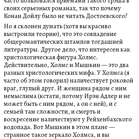
часто пользовался приемами такого трэша в
своих серьезных романах, так что почему
Конан Дойлу было не читать Достоевского?
Но я склонен думать (хотя вы красиво
выстроили теорию), что это совпадение
общеромантических штампов тогдашней
литературы. Другое дело, что интересен как
христологическая фигура Холмс.
Действительно, Холмс и Мышкин — это два
разных христологических мифа. У Холмса (я
часто об этом говорил) наличествует роковой
враг, глупый друг. И женщина рядом с ним
немыслима (кстати, потому Ирэн Адлер и не
может быть с ним рядом, а он с ней), и с
семьей там сложности, и смерть и
воскресение наличествуют у Рейхенбахского
водопада. Вот Мышкин в этом плане —
странное такое зеркало Холмса, и вы