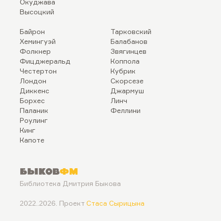
Окуджава
Высоцкий
Байрон
Тарковский
Хемингуэй
Балабанов
Фолкнер
Звягинцев
Фицджеральд
Коппола
Честертон
Кубрик
Лондон
Скорсезе
Диккенс
Джармуш
Борхес
Линч
Паланик
Феллини
Роулинг
Кинг
Капоте
Быков
ФМ
Библиотека Дмитрия Быкова
2022..2026. Проект
Стаса Сырицына