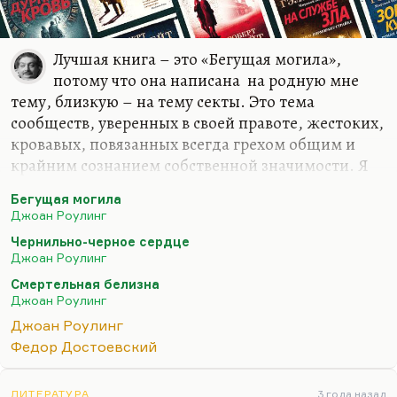
Лучшая книга – это «Бегущая могила»,
потому что она написана на родную мне
тему, близкую – на тему секты. Это тема
сообществ, уверенных в своей правоте, жестоких,
кровавых, повязанных всегда грехом общим и
крайним сознанием собственной значимости. Я
думаю, что Роулинг почувствовала, как
Бегущая могила
Достоевский в сне о трихинах, главную опасность
Джоан Роулинг
сегодняшнего момента – неспособность
Чернильно-черное сердце
услышать другого. Я бы, конечно, назвал
Джоан Роулинг
«Бегущую могилу» книгой года. Что касается
Смертельная белизна
остальных («Чернильно-черное сердце»,
Джоан Роулинг
«Смертельная белизна» – мать ее очень любила),
Джоан Роулинг
то я бы не стал называть это ее шедеврами, но это
Федор Достоевский
полезное, нравственное и душесмягчительное,
успокаивающее чтение. Потому что Роулинг
ЛИТЕРАТУРА
3 года назад