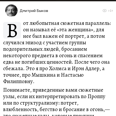
Дмитрий Быков
>1т
В
от любопытная сюжетная параллель:
он называл её «эта женщина», для
нее был важен её портрет, а потом
случился эпизод с участием группы
подозрительных людей, бросанием
некоторого предмета в огонь и спасением
едва не погибших ценностей. После чего она
сбежала. Это я про Холмса и Ирэн Адлер, а
точнее, про Мышкина и Настасью
Филипповну.
Понимаете, приведенные вами сюжетные
узлы, если их интерпретировать по Проппу
или по структурализму: потрет,
влюбленность, бегство и бросание в огонь,—
это сюжетные узлы, которые присущи