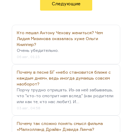
Следующие
Кто мешал Антону Чехову жениться? Чем
Лидия Мизинова оказалась хуже Ольги
Книппер?
Очень убедительно.
06 авг., 01:23
Почему в песне БГ «небо становится ближе с
каждым днем», ведь иногда думаешь совсем
наоборот?
Порчу трудно отрицать. Из-за неё забываешь,
что "кто-то смотрит нам вслед" (как родители
или как те, кто нас любит). И…
03 авг., 04:58
Почему так сложно понять смысл фильма
«Малхолланд Драйв» Дэвида Линча?