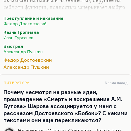
оказывает на палача и на общество, берущее на
себя эти функции, полностью зачеркивает любую
благотворность мести, любую справедливость
Преступление и наказание
мести. Общество, которое берет на себя
Федор Достоевский
полномочия убийцы, по определению становится
Казнь Тропмана
убийцей. Казнь бывает заслуженной, я чисто по-
Иван Тургенев
человечески многим желаю смерти. Но я
Выстрел
понимаю, что осуществлять эту программу я не
Александр Пушкин
готов. Потому что, наверное, как показал
Федор Достоевский
Достоевский, в определенном аспекте вы
Александр Пушкин
разрушаете сами себя, когда за это беретесь.
Если брать тексты, где эта мысль…
ЛИТЕРАТУРА
3 года назад
Почему несмотря на разные идеи,
произведение «Смерть и воскрешение А.М.
Бутова» Шарова ассоциируется у меня с
рассказом Достоевского «Бобок»? С какими
текстами они еще перекликаются?
Ну вот вам «Сказка» Сокурова. Дело в том,