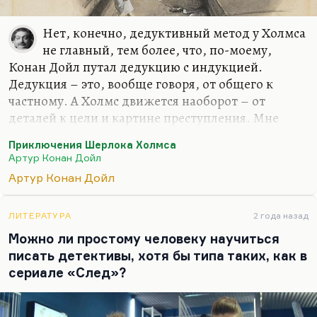
Нет, конечно, дедуктивный метод у Холмса
не главный, тем более, что, по-моему,
Конан Дойл путал дедукцию с индукцией.
Дедукция – это, вообще говоря, от общего к
частному. А Холмс движется наоборот – от
деталей к цели и картине преступления. Мне
кажется, что дедуктивный метод – это выдумка.
Приключения Шерлока Холмса
Да и вообще, Конан Дойл ценен нам не этим. Мы
Артур Конан Дойл
ценим Холмса не за игру ума. И, собственно,
Артур Конан Дойл
большинство его догадок – это наблюдение. Мы
ценим Холмса (рассказы о Холмсе) за готическую
атмосферу, за потрясающие чувство страшного и
ЛИТЕРАТУРА
2 года назад
таинственного. Как вот, например, «Человек с
Можно ли простому человеку научиться
белым лицом». Большая часть преступлений,
писать детективы, хотя бы типа таких, как в
кстати, имеют сверхъестественную разгадку, как
сериале «След»?
в медузе, которую звали львиная грива, как в
этом…