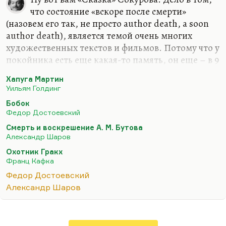
что состояние «вскоре после смерти»
(назовем его так, не просто author death, а soon
author death), является темой очень многих
художественных текстов и фильмов. Потому что у
покойника есть еще какая-то память, он еще – в 9
и в 40 дней – имеет еще какие-то возможности
Хапуга Мартин
снестись с живыми и что-то им передать, что-то
Уильям Голдинг
от них узнать, прежде чем перейдет в другие
Бобок
сферы. Вообще мне кажется, что эти 40
Федор Достоевский
последних дней блуждания (например, как
Смерть и воскрешение А. М. Бутова
посмертные мытарства в рассказе Пелевина
Александр Шаров
«Вести из Непала») могли бы стать хорошей
Охотник Гракх
идеей для художественного текста. И в конце это
Франц Кафка
абсолютное прощание, это полное втягивание
Федор Достоевский
куда-то.
Александр Шаров
Дело в том, что «Бобок» Достоевского – это…