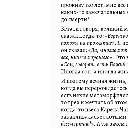
проживу 120 лет, мне всё 
каких-то замечательных 
до смерти?
Кстати говоря, великий
сказал когда-то:
«Еврейско
похоже на проклятие».
Я по
он сказал:
«Да, многие хот
вас, ничего хорошего».
Это 
«Сон, говорят, есть Божий
Иногда сон, а иногда жиз
И поэтому вечная жизнь,
когда вы перерождаетесь,
есть некие метаморфическ
то грех и мечтать об этом
когда-то пьеса Карела Ч
заканчивалась золотыми
бессмертию!»
. А уж зачем