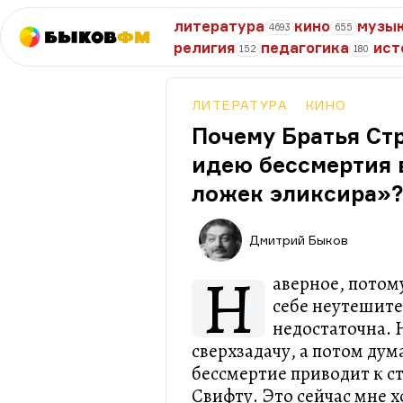
литература
кино
музы
4693
655
Быков
ФМ
религия
педагогика
ист
152
180
ЛИТЕРАТУРА
КИНО
Почему Братья Ст
идею бессмертия 
ложек эликсира»
Дмитрий Быков
Н
аверное, потому
себе неутешите
недостаточна. 
сверхзадачу, а потом дум
бессмертие приводит к ст
Свифту. Это сейчас мне хо