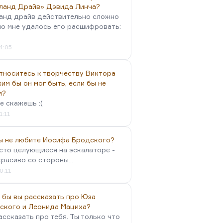
ланд Драйв» Дэвида Линча?
анд драйв действительно сложно
но мне удалось его расшифровать:
4:05
тноситесь к творчеству Виктора
им бы он мог быть, если бы не
я?
е скажешь :(
1:11
вы не любите Иосифа Бродского?
осто целующиеся на эскалаторе -
красиво со стороны...
0:11
 бы вы рассказать про Юза
ского и Леонида Мациха?
ассказать про тебя. Ты только что