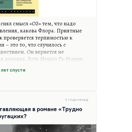
снял смысл «ОЗ» тем, что надо
вления, какова Флора. Приятные
ек проверяется терпимостью к
 – это то, что случилось с
шествием. Он вернется не
я догадка. Есть Иешуа Га-Ноцри,
рсонаж, новый учитель. И опять
 лет спустя
зкого друга Стругацких) в
ложен на две ипостаси: добрая –
ург. Это такая попытка построения
а бога. Вещь все равно написанная
м времен, во многих отношениях
2 года назад
е только будем…
ставляющая в романе «Трудно
ругацких?