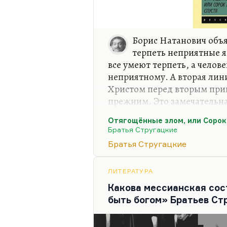
Борис Натанович объя
терпеть неприятные я
все умеют терпеть, а челов
неприятному. А вторая линия
Христом перед вторым при
прежним. Это замечательна
есть Г.А. Носов – новый пе
Отягощённые злом, или Сорок
Христос, как у Мирера (бли
Братья Стругацкие
«Евангелии Булгакова», раз
Братья Стругацкие
Г.А. Носов, силовая – деми
двойного, двоящегося образ
как реакция на большой ло
ЛИТЕРАТУРА
переходная. Я думаю, мы е
Какова мессианская со
быть богом» Братьев Ст