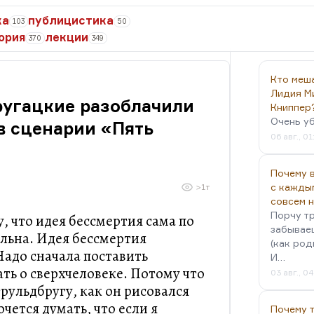
ка
публицистика
103
50
ория
лекции
370
349
Кто меш
Лидия М
ругацкие разоблачили
Книппер
Очень у
в сценарии «Пять
06 авг., 01
?
Почему в
с кажды
>1т
совсем 
Порчу тр
, что идея бессмертия сама по
забываеш
льна. Идея бессмертия
(как род
Надо сначала поставить
И…
ать о сверхчеловеке. Потому что
03 авг., 0
рульдбругу, как он рисовался
чется думать, что если я
Почему 