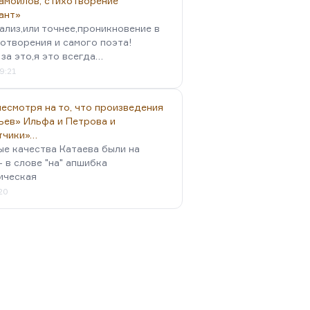
амойлов, стихотворение
ант»
ализ,или точнее,проникновение в
отворения и самого поэта!
за это,я это всегда…
9:21
есмотря на то, что произведения
ьев» Ильфа и Петрова и
тчики»…
ые качества Катаева были на
- в слове "на" апшибка
ическая
:20