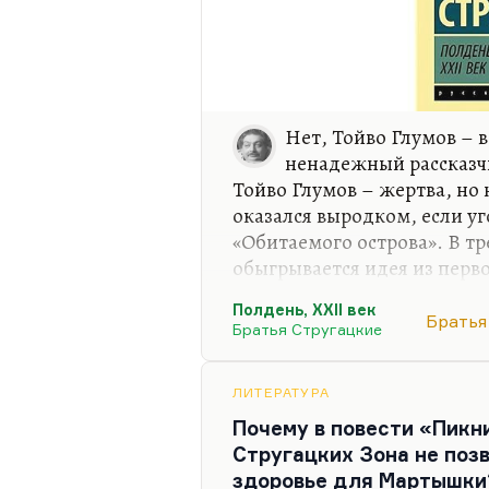
Нет, Тойво Глумов –
ненадежный рассказчи
Тойво Глумов – жертва, но 
оказался выродком, если у
«Обитаемого острова». В тр
обыгрывается идея из перв
естественной эволюции. Выр
Полдень, XXII век
людены Саракша. А посколь
Братья
Братья Стругацкие
заложник этой трагической 
взаимному непониманию с 
Каммерером. Естественно, 
ЛИТЕРАТУРА
прогрессорство и ненавидит
Почему в повести «Пикн
пылом набрасывается на по
Стругацких Зона не поз
здоровье для Мартышки