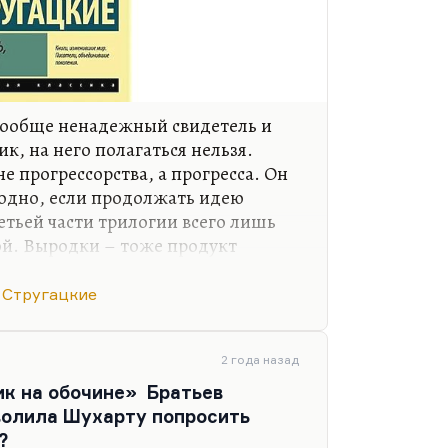
 вообще ненадежный свидетель и
к, на него полагаться нельзя.
не прогрессорства, а прогресса. Он
годно, если продолжать идею
етьей части трилогии всего лишь
ой. Выродки – тоже продукт
одки – это, условно говоря,
ку Тойво Глумов сам выродок,
 Стругацкие
ситуации, что приводит его к
женой, со старшим другом
что Тойво Глумов ненавидит
2 года назад
 прогресс. Поэтому он с таким
ик на обочине» Братьев
иски других люденов, он…
волила Шухарту попросить
?