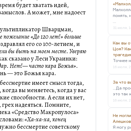
время будет хватать идей,
«Малхол
Малхолл
замыслов. А может, мне надоест
понять, 
…
 мультипликатор Шварцман,
31 июля, 1
е пожелание «До 120 лет!» больше
здравлял его со 100-летием, и
Как вы о
Цоя? Как
ели бы быть на моем месте. Уверяю
трагеди
как сказано у Леси Украинки:
Точнее н
 дар. Нет!— часто кара Божья»
.
16 июля, 2
нь — это Божья кара.
 бессмертие имеет смысл тогда,
За что 
...Да пр
 когда вы меняетесь, когда у вас
это так 
ие способности. А если их нет,
16 июля, 2
, грех надеяться. Помните,
апека «Средство Макропулоса»
Не могли
 словами:
«Ха-ха-ха, конец
Алешков
 нужно бессмертие советскому
Я могу р