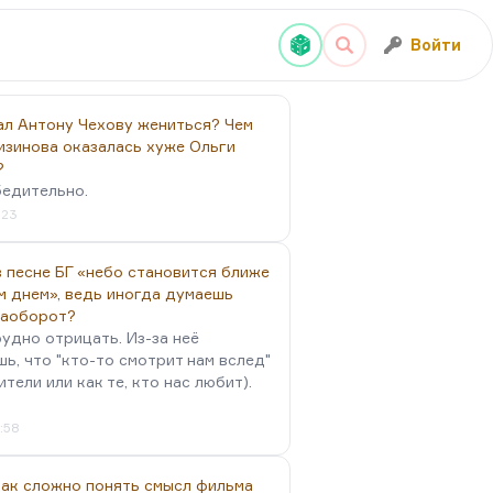
Войти
ал Антону Чехову жениться? Чем
изинова оказалась хуже Ольги
?
бедительно.
:23
 песне БГ «небо становится ближе
м днем», ведь иногда думаешь
наоборот?
удно отрицать. Из-за неё
ь, что "кто-то смотрит нам вслед"
ители или как те, кто нас любит).
4:58
так сложно понять смысл фильма