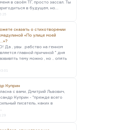
меня в своём ТГ, просто зассал. Ты
пригодиться в будущем, но…
5:25
можете сказать о стихотворении
хмадулиной «По улице моей
…»?
 Да , увы . рабство на генном
вляется главной причиной " дня
Развивпть тему можно , но .. опять
03:01
др Куприн
гласна с вами, Дмитрий Львович,
сандр Куприн - "прежде всего
сильный писатель, каких в
…
1:29