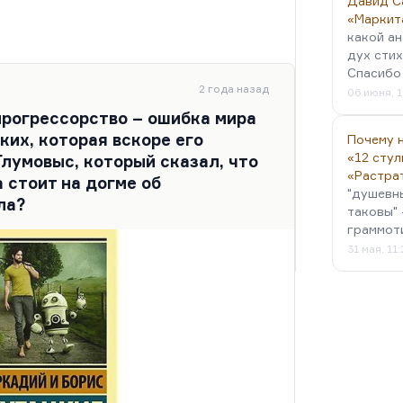
Давид С
«Маркит
какой ан
дух стих
Спасибо 
2 года назад
06 июня, 1
прогрессорство – ошибка мира
ких, которая вскоре его
Почему н
«12 стул
Глумовыс, который сказал, что
«Растра
 стоит на догме об
"душевн
ла?
таковы" 
граммот
31 мая, 11