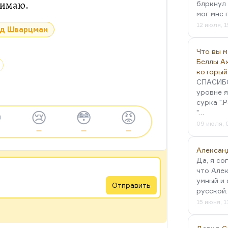
нимаю.
блркнул 
мог мне 
12 июля, 1
д Шварцман
Что вы 
Беллы А
который
СПАСИБО!
уровне я
сурка ".
"…

😢
😳
😡
09 июля, 
—
—
—
Алексан
Да, я со
что Алек
умный и 
Отправить
русской
15 июня, 1