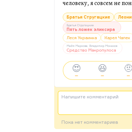
человеку, я совсем не по
Братья Стругацкие
Леони
Братья Стругацкие
Пять ложек эликсира
Леся Украинка
Карел Чапек
Майя Маркова, Владимир Монахов
Средство Макропулоса
😍
😆

—
—
—
Напишите комментарий
Пока нет комментариев