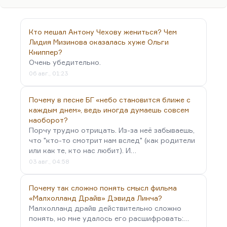
изобразительности. Знаете, я всегда, когда у меня
голова болит, смотрю «Солярис» — и она
проходит. Это от любой мигрени помогает, от
Кто мешал Антону Чехову жениться? Чем
депрессии. Пересмотрите «Солярис» в плохом
Лидия Мизинова оказалась хуже Ольги
настроении — и вы будете потрясены, какой это
Книппер?
волшебный мир! Я считаю, что визуально это
Очень убедительно.
самый…
06 авг., 01:23
Почему в песне БГ «небо становится ближе с
каждым днем», ведь иногда думаешь совсем
наоборот?
Порчу трудно отрицать. Из-за неё забываешь,
что "кто-то смотрит нам вслед" (как родители
или как те, кто нас любит). И…
03 авг., 04:58
Почему так сложно понять смысл фильма
«Малхолланд Драйв» Дэвида Линча?
Малхолланд драйв действительно сложно
понять, но мне удалось его расшифровать:…