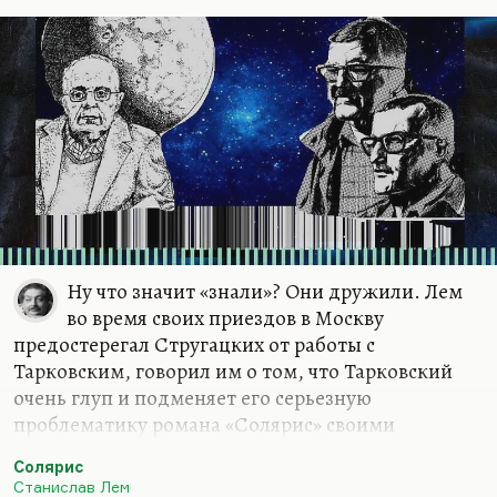
Ну что значит «знали»? Они дружили. Лем
во время своих приездов в Москву
предостерегал Стругацких от работы с
Тарковским, говорил им о том, что Тарковский
очень глуп и подменяет его серьезную
проблематику романа «Солярис» своими
земными богоискательскими и иными
Солярис
установками. Он видел в нем безнадежного
Станислав Лем