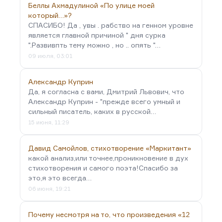
Беллы Ахмадулиной «По улице моей
который…»?
СПАСИБО! Да , увы . рабство на генном уровне
является главной причиной " дня сурка
".Развивпть тему можно , но .. опять "…
09 июля, 03:01
Александр Куприн
Да, я согласна с вами, Дмитрий Львович, что
Александр Куприн - "прежде всего умный и
сильный писатель, каких в русской…
15 июня, 11:29
Давид Самойлов, стихотворение «Маркитант»
какой анализ,или точнее,проникновение в дух
стихотворения и самого поэта!Спасибо за
это,я это всегда…
06 июня, 19:21
Почему несмотря на то, что произведения «12