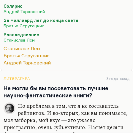
гуманитария.
Солярис
Но Лем и Стругацкие, безусловно, находились в
Андрей Тарковский
ситуации взаимного влияния. Я думаю, что
За миллиард лет до конца света
«Насморк» и «Рукопись, найденная в ванне»
Братья Стругацкие
повлияли на поздних Стругацких, в особенности
Расследование
на «За миллиард лет…». Некоторые идеи
Станислав Лем
Стругацких, прежде всего пессимизм в
Станислав Лем
отношении Странников, я думаю, повлиял на
Братья Стругацкие
«Фиаско», повлиял на Лема, это невозможность
Андрей Тарковский
контакта. Стругацкие тоже всю…
ЛИТЕРАТУРА
3 года назад
Не могли бы вы посоветовать лучшие
научно-фантастические книги?
Но проблема в том, что я не составитель
рейтингов. И во-вторых, как вы понимаете,
моя выборка, мой вкус — это ужасно
пристрастно, очень субъективно. Насчет десяти