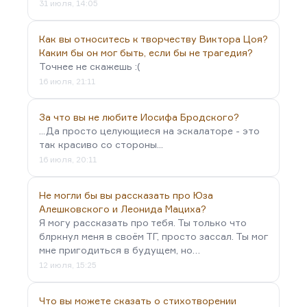
31 июля, 14:05
Как вы относитесь к творчеству Виктора Цоя?
Каким бы он мог быть, если бы не трагедия?
Точнее не скажешь :(
16 июля, 21:11
За что вы не любите Иосифа Бродского?
...Да просто целующиеся на эскалаторе - это
так красиво со стороны...
16 июля, 20:11
Не могли бы вы рассказать про Юза
Алешковского и Леонида Мациха?
Я могу рассказать про тебя. Ты только что
блркнул меня в своём ТГ, просто зассал. Ты мог
мне пригодиться в будущем, но…
12 июля, 15:25
Что вы можете сказать о стихотворении