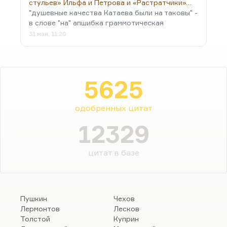
стульев» Ильфа и Петрова и «Растратчики»…
"душевные качества Катаева были на таковы" -
в слове "на" апшибка граммотическая
31 мая, 11:20
5625
одобренных цитат
12329
цитат в базе
Пушкин
Чехов
Лермонтов
Лесков
Толстой
Куприн