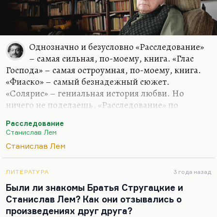
Однозначно и безусловно «Расследование»
– самая сильная, по-моему, книга. «Глас
Господа» – самая остроумная, по-моему, книга.
«Фиаско» – самый безнадежный сюжет.
«Солярис» – гениальная история любви. Но
ничего не поделаешь, «Расследование» по
колориту, по сюжетному ходу, по приему больше
Расследование
всего на меня действует.
Станислав Лем
Станислав Лем
ЛИТЕРАТУРА
3 года назад
Были ли знакомы Братья Стругацкие и
Станислав Лем? Как они отзывались о
произведениях друг друга?