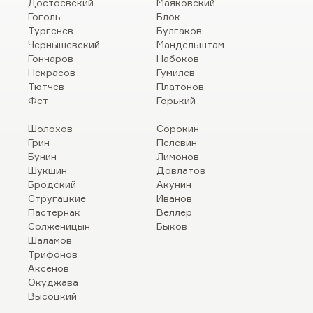
Достоевский
Маяковский
Гоголь
Блок
Тургенев
Булгаков
Чернышевский
Мандельштам
Гончаров
Набоков
Некрасов
Гумилев
Тютчев
Платонов
Фет
Горький
Шолохов
Сорокин
Грин
Пелевин
Бунин
Лимонов
Шукшин
Довлатов
Бродский
Акунин
Стругацкие
Иванов
Пастернак
Веллер
Солженицын
Быков
Шаламов
Трифонов
Аксенов
Окуджава
Высоцкий