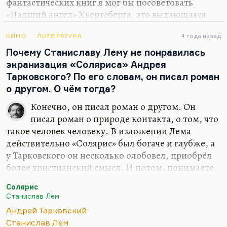
фантастических книг я мог бы посоветовать
«Падший ангел» Хьертсберга, это выдающаяся
книга, из нее вышло «Сердце ангела». Что-нибудь
вроде лемовского «Расследования» или
КИНО
ЛИТЕРАТУРА
4 года назад
«Насморка». «Насморка» — это такой лемовский
Почему Станиславу Лему не понравилась
детектив, где нет разгадки, а есть методология.
экранизация «Соляриса» Андрея
И естественно, Тед Чан, замечательный автор, его
Тарковского? По его словам, он писал роман
тоже называют таким современным Лемом. Но
о другом. О чём тогда?
мне кажется, что он скорее такой фантастический
Конечно, он писал роман о другом. Он
Борхес, вернувшийся, реинкарнировавший, но
писал роман о природе контакта, о том, что
выучившийся массе не гуманитарных наук —
такое человек человеку. В изложении Лема
кибернетике, генетике, ещё чему-то такому…
действительно «Солярис» был богаче и глубже, а
у Тарковского он несколько олобовел, приобрёл
более христианский смысл. И потом, понимаете,
«Солярис» — это интеллектуальный триллер. А
Солярис
«Солярис» Тарковского — при всех отсылках к
Станислав Лем
Стэнли Кубрику, к »Космической одиссее» и при
Андрей Тарковский
всей фантастичности его — это пир
Станислав Лем