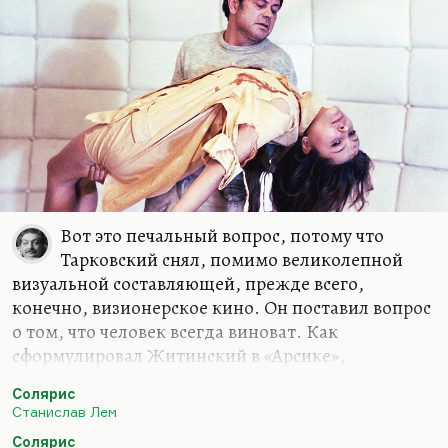
Вот это печальный вопрос, потому что
Тарковский снял, помимо великолепной
визуальной составляющей, прежде всего,
конечно, визионерское кино. Он поставил вопрос
о том, что человек всегда виноват. Как
сформулировал Житинский в «Арсике»,
«невозможно быть живым и не виноватым».
Солярис
Я, в общем, не разделяю этой точки зрения. При
Станислав Лем
том, что Житинский для меня духовный отец и
Солярис