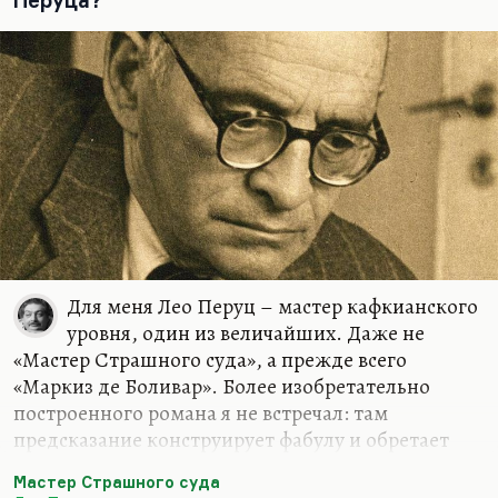
Перуца?
Для меня Лео Перуц – мастер кафкианского
уровня, один из величайших. Даже не
«Мастер Страшного суда», а прежде всего
«Маркиз де Боливар». Более изобретательно
построенного романа я не встречал: там
предсказание конструирует фабулу и обретает
перформативную функцию. То, что маркиз де
Мастер Страшного суда
Боливар предсказал, сбывается. Это, конечно,