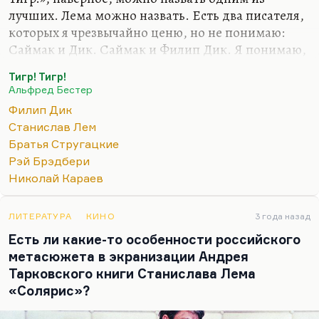
лучших. Лема можно назвать. Есть два писателя,
которых я чрезвычайно ценю, но не понимаю:
Саймак и Дик. Саймак и Филип Дик. Я понимаю,
что они гении; я понимаю, что они открыли
Тигр! Тигр!
невероятные горизонты, но их фантастика
Альфред Бестер
кажется мне такой произвольной. А лучшими
Филип Дик
писателями 20-го века я считаю, например, Лема,
Станислав Лем
Стругацких, Брэдбери. А вот Коля Караев со мной
Братья Стругацкие
бы не согласился: он считает, что Дик — это
Рэй Брэдбери
гений. Наверное, гений по богатству, по
Николай Караев
многообразию, но и по безумию тоже.
ЛИТЕРАТУРА
КИНО
3 года назад
Есть ли какие-то особенности российского
метасюжета в экранизации Андрея
Тарковского книги Станислава Лема
«Солярис»?