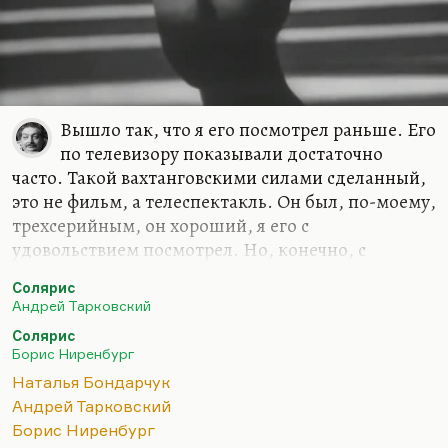
Вышло так, что я его посмотрел раньше. Его
по телевизору показывали достаточно
часто. Такой вахтанговскими силами сделанный,
это не фильм, а телеспектакль. Он был, по-моему,
трехсерийным, он хороший, я его с
удовольствием посмотрел. Но, конечно, с
Тарковским это не сравнишь. Потому что одно
Солярис
дело — честная экранизация Лема, которую Лем
Андрей Тарковский
ставил очень высоко, а другое дело — чудо. Я
Солярис
много раз об этом рассказывал: когда я смотрю
Борис Ниренбург
«Солярис», у меня проходит головная боль. Это
Наталья Бондарчук
чудо, это божественная картина.
Андрей Тарковский
Мне рассказывала Наталья Бондарчук, что, когда
Борис Ниренбург