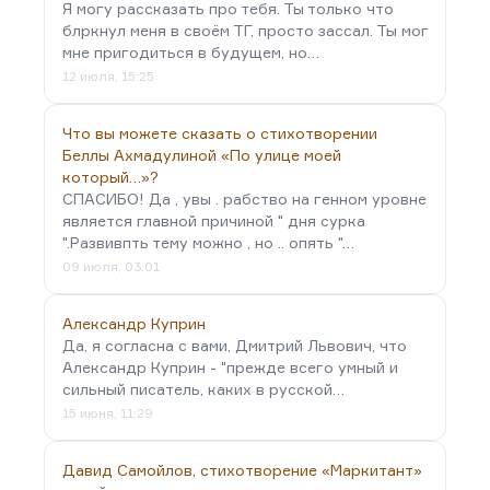
Я могу рассказать про тебя. Ты только что
блркнул меня в своём ТГ, просто зассал. Ты мог
мне пригодиться в будущем, но…
12 июля, 15:25
Что вы можете сказать о стихотворении
Беллы Ахмадулиной «По улице моей
который…»?
СПАСИБО! Да , увы . рабство на генном уровне
является главной причиной " дня сурка
".Развивпть тему можно , но .. опять "…
09 июля, 03:01
Александр Куприн
Да, я согласна с вами, Дмитрий Львович, что
Александр Куприн - "прежде всего умный и
сильный писатель, каких в русской…
15 июня, 11:29
Давид Самойлов, стихотворение «Маркитант»