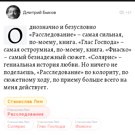
Дмитрий Быков
>1т
О
днозначно и безусловно
«Расследование» – самая сильная,
по-моему, книга. «Глас Господа» –
самая остроумная, по-моему, книга. «Фиаско»
– самый безнадежный сюжет. «Солярис» –
гениальная история любви. Но ничего не
поделаешь, «Расследование» по колориту, по
сюжетному ходу, по приему больше всего на
меня действует.
Станислав Лем
Станислав Лем
Расследование
Станислав Лем
Станислав Лем
Станислав Лем
Солярис
Глас Господа
Фиаско