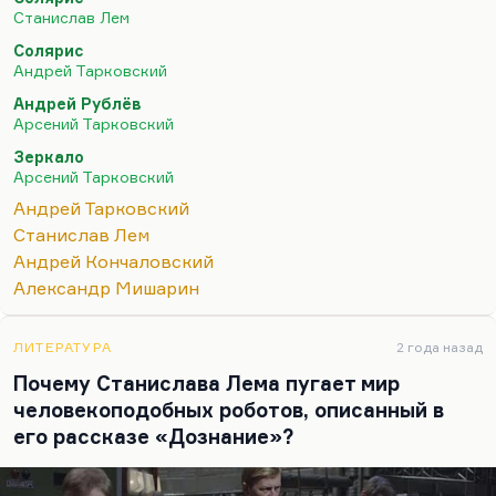
Соляриса, зачем он это делает? Солярис — это
Станислав Лем
память, а память всегда ограничена, всегда уже
Солярис
оригинала. И почему она посылает нам эти
Андрей Тарковский
образы? Мы же не знаем: память — это пытка или
Андрей Рублёв
величайшее благодеяние? То, что вы помните
Арсений Тарковский
многих своих женщин, многих своих
Зеркало
возлюбленных,— это для вас пытка или счастье?
Арсений Тарковский
Мы же этого не знаем. А для Тарковского это
Андрей Тарковский
проблема совести, и там много христианской
Станислав Лем
символики, много…
Андрей Кончаловский
Александр Мишарин
ЛИТЕРАТУРА
2 года назад
Почему Станислава Лема пугает мир
человекоподобных роботов, описанный в
его рассказе «Дознание»?