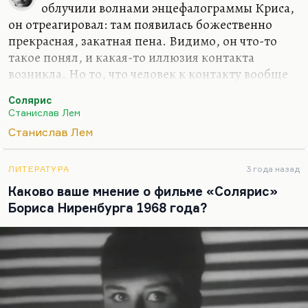
облучили волнами энцефалограммы Криса,
он отреагировал: там появилась божественно
прекрасная, закатная пена. Видимо, он что-то
такое понял, и какая-то иллюзия контакта
возникла. Но то, что человек к контакту вообще
мало способен и то, что он другого в принципе
Солярис
понять не может,— это лемовская давняя мысль,
Станислав Лем
которая у него раскрывалась и на примере
Станислав Лем
общения с людьми, и на примере общения с
другими цивилизациями. Да, у него есть
убеждение, не случайно его последний и, думаю,
ЛИТЕРАТУРА
3 года назад
самый сложный и талантливый роман все-таки
Каково ваше мнение о фильме «Солярис»
называется «Фиаско».
Бориса Ниренбурга 1968 года?