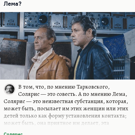
посылая тех, кого…
Лема?
В том, что, по мнению Тарковского,
Солярис — это совесть. А по мнению Лема,
Солярис — это неизвестная субстанция, которая,
может быть, посылает им этих женщин или этих
детей только как форму установления контакта;
может быть, она приятное им делает, эта
океаническая слизь. Мы же не знаем намерений
Солярис