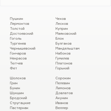
Пушкин
Чехов
Лермонтов
Лесков
Толстой
Куприн
Достоевский
Маяковский
Гоголь
Блок
Тургенев
Булгаков
Чернышевский
Мандельштам
Гончаров
Набоков
Некрасов
Гумилев
Тютчев
Платонов
Фет
Горький
Шолохов
Сорокин
Грин
Пелевин
Бунин
Лимонов
Шукшин
Довлатов
Бродский
Акунин
Стругацкие
Иванов
Пастернак
Веллер