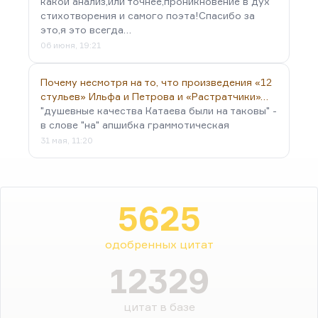
какой анализ,или точнее,проникновение в дух
стихотворения и самого поэта!Спасибо за
это,я это всегда…
06 июня, 19:21
Почему несмотря на то, что произведения «12
стульев» Ильфа и Петрова и «Растратчики»…
"душевные качества Катаева были на таковы" -
в слове "на" апшибка граммотическая
31 мая, 11:20
5625
одобренных цитат
12329
цитат в базе