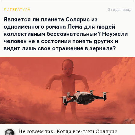
главного героя, он убил душу игры, убил ее
непредсказуемость. Вот так и здесь: убивая идею
ЛИТЕРАТУРА
3 года назад
самой игры, идею психологии свободной, убивая
Является ли планета Солярис из
вообще идею непредсказуемости человеческой
одноименного романа Лема для людей
позиции, человеческого поведения, вы
коллективным бессознательным? Неужели
уничтожаете человека, и именно поэтому мир
человек не в состоянии понять других и
не…
видит лишь свое отражение в зеркале?
Не совсем так. Когда все-таки Солярис