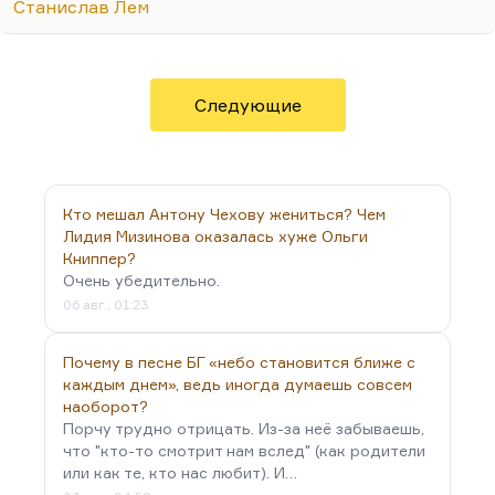
они разбирали декорацию библиотеки, все
Станислав Лем
плакали. Потому что, действительно, какое-то
чудо уходило из жизни. Я сколько бы ни смотрел
«Солярс»…
Следующие
Кто мешал Антону Чехову жениться? Чем
Лидия Мизинова оказалась хуже Ольги
Книппер?
Очень убедительно.
06 авг., 01:23
Почему в песне БГ «небо становится ближе с
каждым днем», ведь иногда думаешь совсем
наоборот?
Порчу трудно отрицать. Из-за неё забываешь,
что "кто-то смотрит нам вслед" (как родители
или как те, кто нас любит). И…