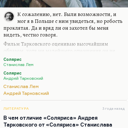
К сожалению, нет. Были возможности, и
мог я в Польше с ним увидеться, но робость
проклятая. Да и вряд ли он захотел бы меня
видеть, честно говоря.
Фильм Тарковского оцениваю высочайшим
образом, хотя ни малейшего отношения он не
имеет к роману Станислава Лема. То есть, имеет,
Солярис
но такое, весьма и весьма касательное.
Станислав Лем
Станислав Лем был прав: это экранизация других
Солярис
Андрей Тарковский
представлений. Про другое фильм. В романе же
всё довольно глубоко и неоднозначно. Может, он
Станислав Лем
посылает им этих существ, этих фантомов (даже
Андрей Тарковский
не могу сказать «эти фантомы» в таком
неодушевленном выражении), потому что он всё-
ЛИТЕРАТУРА
3 года назад
таки воспринимает их как живых. Может, Океан
В чем отличие «Соляриса» Андрея
пытается сделать им таким образом одолжение,
Тарковского от «Соляриса» Станислава