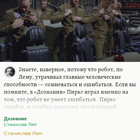
Знаете, наверное, потому что робот, по
Лему, утрачивал главные человеческие
способности — сомневаться и ошибаться. Если вы
помните, в «Дознании» Пиркс играл именно на
том, что робот не умеет ошибаться. Пиркс
ошибся, и ошибка оказалась спасительной.
Понимаете, это как у Грина в одном рассказе:
Дознание
изобрели универсальную колоду карт, но эта
Станислав Лем
колода дала единственный сбой, изобретатель
Станислав Лем
умер. Потому что, по мысли автора и по мысли