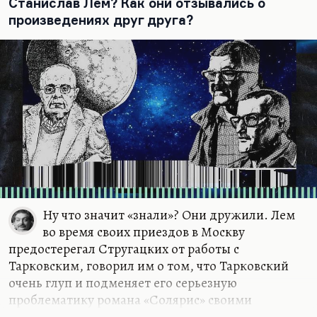
Станислав Лем? Как они отзывались о
произведениях друг друга?
Ну что значит «знали»? Они дружили. Лем
во время своих приездов в Москву
предостерегал Стругацких от работы с
Тарковским, говорил им о том, что Тарковский
очень глуп и подменяет его серьезную
проблематику романа «Солярис» своими
земными богоискательскими и иными