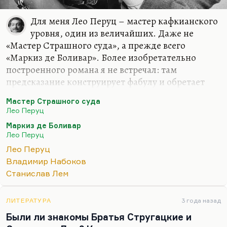
Для меня Лео Перуц – мастер кафкианского
уровня, один из величайших. Даже не
«Мастер Страшного суда», а прежде всего
«Маркиз де Боливар». Более изобретательно
построенного романа я не встречал: там
предсказание конструирует фабулу и обретает
перформативную функцию. То, что маркиз де
Мастер Страшного суда
Боливар предсказал, сбывается. Это, конечно,
Лео Перуц
гениальный роман совершенно. Ну и «Снег
Маркиз де Боливар
Святого Петра», ну и «Ночью под каменным
Лео Перуц
мостом». Перуц был чем позже, тем лучше. Но и
Лео Перуц
тем труднее ему было писать.
Владимир Набоков
Конечно, вот этот «Мастер Страшного суда»,
Станислав Лем
«Мастер Страшного суда» – очень страшный
роман, очень жуткий, готический. Перуц же
ЛИТЕРАТУРА
3 года назад
вообще был математик и шахматист, поэтому его
Были ли знакомы Братья Стругацкие и
конструкции обладают великолепным…