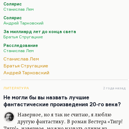
Солярис
установками. Он видел в нем безнадежного
Станислав Лем
гуманитария.
Солярис
Но Лем и Стругацкие, безусловно, находились в
Андрей Тарковский
ситуации взаимного влияния. Я думаю, что
За миллиард лет до конца света
«Насморк» и «Рукопись, найденная в ванне»
Братья Стругацкие
повлияли на поздних Стругацких, в особенности
Расследование
на «За миллиард лет…». Некоторые идеи
Станислав Лем
Стругацких, прежде всего пессимизм в
Станислав Лем
отношении Странников, я думаю, повлиял на
Братья Стругацкие
«Фиаско», повлиял на Лема, это невозможность
Андрей Тарковский
контакта. Стругацкие тоже всю…
ЛИТЕРАТУРА
2 года назад
Не могли бы вы назвать лучшие
фантастические произведения 20-го века?
Наверное, но я так не считаю, я люблю
другую фантастику. В роман Бестера «Тигр!
Тигр!», наверное, можно назвать одним из