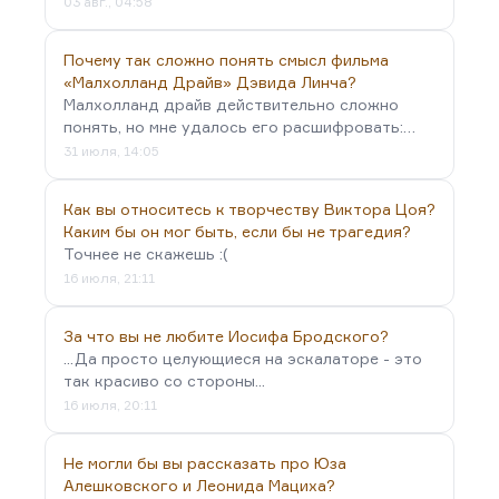
03 авг., 04:58
Почему так сложно понять смысл фильма
«Малхолланд Драйв» Дэвида Линча?
Малхолланд драйв действительно сложно
понять, но мне удалось его расшифровать:…
31 июля, 14:05
Как вы относитесь к творчеству Виктора Цоя?
Каким бы он мог быть, если бы не трагедия?
Точнее не скажешь :(
16 июля, 21:11
За что вы не любите Иосифа Бродского?
...Да просто целующиеся на эскалаторе - это
так красиво со стороны...
16 июля, 20:11
Не могли бы вы рассказать про Юза
Алешковского и Леонида Мациха?