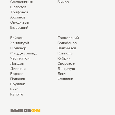
Солженицын
Быков
Шаламов
Трифонов
Аксенов
Окуджава
Высоцкий
Байрон
Тарковский
Хемингуэй
Балабанов
Фолкнер
Звягинцев
Фицджеральд
Коппола
Честертон
Кубрик
Лондон
Скорсезе
Диккенс
Джармуш
Борхес
Линч
Паланик
Феллини
Роулинг
Кинг
Капоте
Быков
ФМ