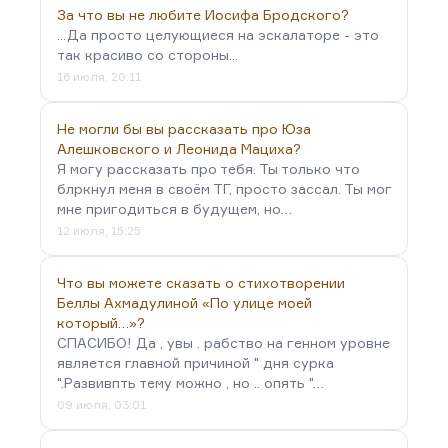
За что вы не любите Иосифа Бродского?
...Да просто целующиеся на эскалаторе - это
так красиво со стороны...
16 июля, 20:11
Не могли бы вы рассказать про Юза
Алешковского и Леонида Мациха?
Я могу рассказать про тебя. Ты только что
блркнул меня в своём ТГ, просто зассал. Ты мог
мне пригодиться в будущем, но…
12 июля, 15:25
Что вы можете сказать о стихотворении
Беллы Ахмадулиной «По улице моей
который…»?
СПАСИБО! Да , увы . рабство на генном уровне
является главной причиной " дня сурка
".Развивпть тему можно , но .. опять "…
09 июля, 03:01