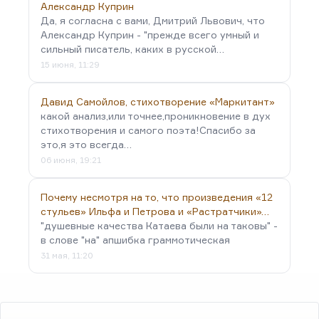
Александр Куприн
Да, я согласна с вами, Дмитрий Львович, что
Александр Куприн - "прежде всего умный и
сильный писатель, каких в русской…
15 июня, 11:29
Давид Самойлов, стихотворение «Маркитант»
какой анализ,или точнее,проникновение в дух
стихотворения и самого поэта!Спасибо за
это,я это всегда…
06 июня, 19:21
Почему несмотря на то, что произведения «12
стульев» Ильфа и Петрова и «Растратчики»…
"душевные качества Катаева были на таковы" -
в слове "на" апшибка граммотическая
31 мая, 11:20