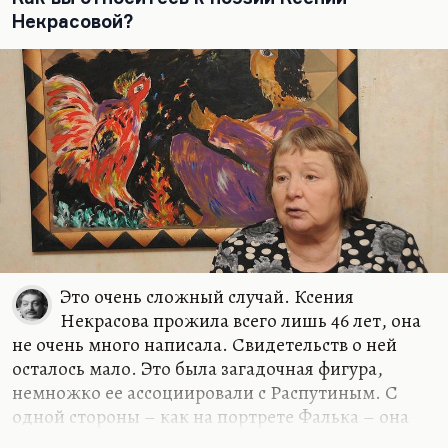
динамичным расцветом. Было два драматурга –
Некрасовой?
создателя театральных притч, трагифарсовых,
очень интеллектуальных и очень умных: более
интеллектуальный, более холодный Зорин и
более праздничный, более буффонадный Горин.
Они дружили, и я думаю, что Зорин и Горин
оглядывались друг на друга более часто, чем
Горин и Арканов (с которым его традиционно
ставили в пару). Арканов был тоже
феноменально одаренный человек, но его
интересовало в жизни слишком многое –
женщины, медицина,…
Это очень сложный случай. Ксения
Некрасова прожила всего лишь 46 лет, она
не очень много написала. Свидетельств о ней
осталось мало. Это была загадочная фигура,
немножко ее ассоциировали с Распутиным. С
одной стороны – как на портрете Фалька – она
была такая уютная юродивая, а с другой – она