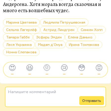
Андерсена. Хотя мораль всегда сказочная и
много есть волшебных чудес.
Марина Цветаева
Людмила Петрушевская
Сельма Лагерлёф
Астрид Линдгрен
Синкен Хопп
Тамара Габбе
Эсфирь Эмден
Елена Данько
Леся Украинка
Мадам д’Онуа
Ирина Токмакова
Нонна Слепакова
😍
😆
🤨
😢
😳
😡
—
—
—
—
—
—
Напишите комментарий
Отправить