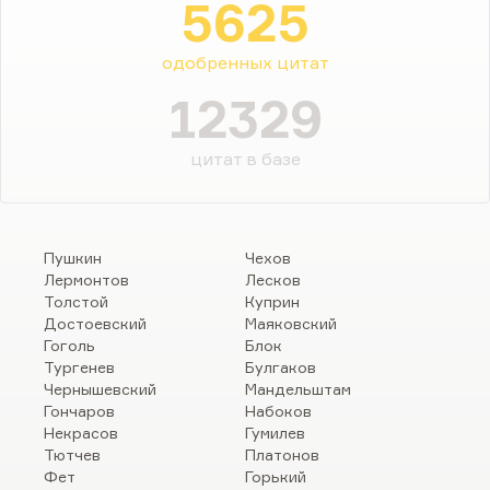
5625
одобренных цитат
12329
цитат в базе
Пушкин
Чехов
Лермонтов
Лесков
Толстой
Куприн
Достоевский
Маяковский
Гоголь
Блок
Тургенев
Булгаков
Чернышевский
Мандельштам
Гончаров
Набоков
Некрасов
Гумилев
Тютчев
Платонов
Фет
Горький