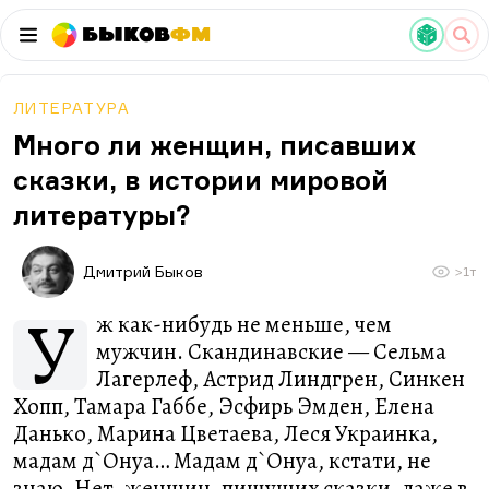
Быков
ФМ
ЛИТЕРАТУРА
Много ли женщин, писавших
сказки, в истории мировой
литературы?
Дмитрий Быков
>1т
У
ж как-нибудь не меньше, чем
мужчин. Скандинавские — Сельма
Лагерлеф, Астрид Линдгрен, Синкен
Хопп, Тамара Габбе, Эсфирь Эмден, Елена
Данько, Марина Цветаева, Леся Украинка,
мадам д`Онуа… Мадам д`Онуа, кстати, не
знаю. Нет, женщин, пишущих сказки, даже в