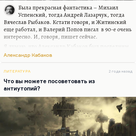
Была прекрасная фантастика – Михаил
Успенский, тогда Андрей Лазарчук, тогда
Вячеслав Рыбаков. Кстати говоря, и Житинский
еще работал, и Валерий Попов писал в 90-е очень
интересно. И, говоря, пишет сейчас.
Я думаю, что Александр Кабаков был последним
большим советским писателем. Мне могли не
Александр Кабаков
нравится какие-то его вещи в 90-е, но
«Последний герой» – это был высокий класс, уже
ЛИТЕРАТУРА
2 года назад
в нулевые. И «Все поправимо» – превосходный
Что вы можете посоветовать из
роман. Кабаков был писатель абсолютно
антиутопий?
беспощадный к себе. И он со своим поколением
разбирался как мало кто. Он показывал
губительность конформизма, он показывал
смертельность уступок. Я ведь любил «Подход
Кристаповича», в общем. Да и вообще, мне у
Кабакова нравилось…