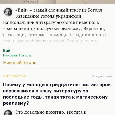
«Вий» – самый сложный текст из Гоголя.
Завещание Гоголя украинской
национальной литературе состоит именно в
возвращении к ползучему реализму. Вероятно,
есть вещи, которые с помощью традиционного
реализма отобразить нельзя. Это или очень
сильная страсть, или проклятие, или судьба. Или,
Вий
условно говоря, такая вещь, как война. Потому
Николай Гоголь
что все попытки воспроизвести войну средствами
Николай Гоголь
традиционного реализма терпят такой
ослепительный крах. У нас поэтому и нет никакой
по-настоящему великой прозы о Великой
ЛИТЕРАТУРА
3 года назад
Отечественной. Есть подходы к этому: есть
Почему у молодых тридцатилетних авторов,
гениальная проза Василя Быкова, есть тексты
ворвавшихся в нашу литературу за
Гроссмана, проза Константина Воробьева, да
последние годы, такая тяга к магическому
много. Но все они не отвечают на вопросы,
реализму?
откуда это взялось и…
Это довольно понятно. Их тяга к