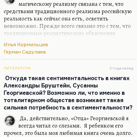
магическому реализму связана с тем, что
средствами традиционного реализма российскую
реальность как сейчас она есть, осветить
невозможно. Прежде всего связано это с тем, что
традиционные реалистические объяснения
(материальные, просвещенческие) перестали
Илья Кормильцев
работать. Как правильно пишет Веллер, человека
Герман Садулаев
ведет тяга к максимальному эмоциональному
диапазону, а не к добру или злу. Иногда ко злу. К
добру она реже, потому что добро считается
ЛИТЕРАТУРА
3 года назад
дурным вкусом, дурным тоном.
Откуда такая сентиментальность в книгах
Александры Бруштейн, Сусанны
Мне кажется, что магический реализм – это такой
Георгиевской? Возможно ли, что именно в
посильный ответ на кошмары ХХ века и на
тоталитарном обществе возникает такая
иррациональную глупость века ХХI. Тут
сильная потребность в сентиментальности?
интересная мысль: да, ХХ век был кошмарен. И
эти кошмары были…
Да, действительно, «Отца» Георгиевской я
всегда читал со слезами. Я ребенком его
прочел, это была моя любимая книга очень долго.