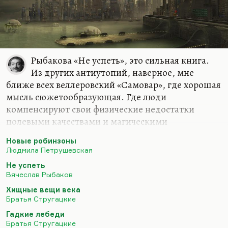
Рыбакова «Не успеть», это сильная книга.
Из других антиутопий, наверное, мне
ближе всех веллеровский «Самовар», где хорошая
мысль сюжетообразующая. Где люди
компенсируют свои физические недостатки
полевыми качествами и магическими
способностями. А у так называемых «самоваров»
Новые робинзоны
(людей, которые потеряли все конечности, просо
Людмила Петрушевская
обрубок и кантик) возникает чудовищная
Не успеть
способность управлять миром. И в результате
Вячеслав Рыбаков
калеки, управляя миром с вечным
Хищные вещи века
ресентиментом, с гиперкомпенсацией, доводят
Братья Стругацкие
мир до катастрофы. Потому что если
Гадкие лебеди
гиперкомпенсации и гипеспособности дать
Братья Стругацкие