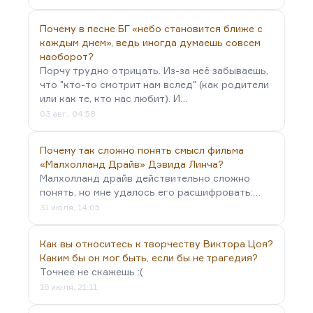
Почему в песне БГ «небо становится ближе с
каждым днем», ведь иногда думаешь совсем
наоборот?
Порчу трудно отрицать. Из-за неё забываешь,
что "кто-то смотрит нам вслед" (как родители
или как те, кто нас любит). И…
03 авг., 04:58
Почему так сложно понять смысл фильма
«Малхолланд Драйв» Дэвида Линча?
Малхолланд драйв действительно сложно
понять, но мне удалось его расшифровать:…
31 июля, 14:05
Как вы относитесь к творчеству Виктора Цоя?
Каким бы он мог быть, если бы не трагедия?
Точнее не скажешь :(
16 июля, 21:11