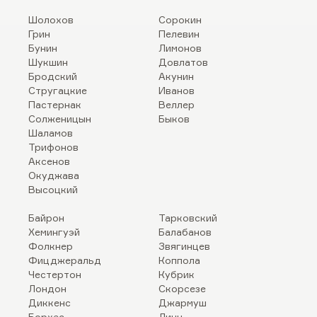
Шолохов
Сорокин
Грин
Пелевин
Бунин
Лимонов
Шукшин
Довлатов
Бродский
Акунин
Стругацкие
Иванов
Пастернак
Веллер
Солженицын
Быков
Шаламов
Трифонов
Аксенов
Окуджава
Высоцкий
Байрон
Тарковский
Хемингуэй
Балабанов
Фолкнер
Звягинцев
Фицджеральд
Коппола
Честертон
Кубрик
Лондон
Скорсезе
Диккенс
Джармуш
Борхес
Линч