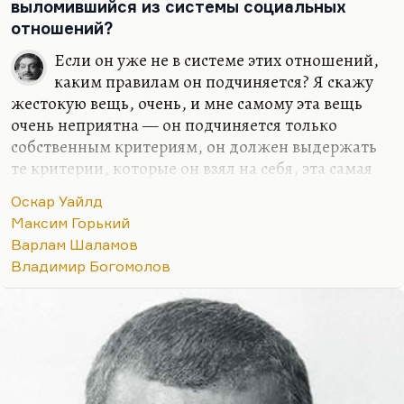
к ним по-разному ни относись. Есть поэты
выломившийся из системы социальных
второго ряда – например, Горбовский. Человек
отношений?
очень…
Если он уже не в системе этих отношений,
каким правилам он подчиняется? Я скажу
жестокую вещь, очень, и мне самому эта вещь
очень неприятна — он подчиняется только
собственным критериям, он должен выдержать
те критерии, которые он взял на себя, эта самая
страшная борьба.
«С кем протекли его боренья? С
Оскар Уайлд
самим собой, с самим собой!»
— законы общества
Максим Горький
уже над ним не властно, он должен
Варлам Шаламов
соответствовать собственному уровню, а это
Владимир Богомолов
самое трудное. Вот Горький сломался, например,
я даже знаю, почему он сломался — для него
стала слишком много значить репутация. Он в
последние годы всё время говорил: «Биографию
испортишь». И испортил себе биографию, хуже
всех испортил себе биографию; хуже, чем…