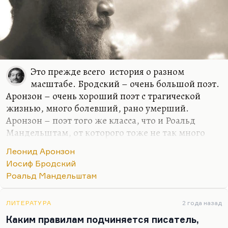
летняя… Я вообще больше всего люблю «Карьеру
Ругонов». «Ругон-Маккары» в целом –…
Это прежде всего история о разном
масштабе. Бродский – очень большой поэт.
Аронзон – очень хороший поэт с трагической
жизнью, много болевший, рано умерший.
Аронзон – поэт того же класса, что и Роальд
Мандельштам, от которого тоже не так много
осталось, который прожил 27 лет, всю жизнь
Леонид Аронзон
болел туберкулезом. Но у него были гениальные
Иосиф Бродский
стихи, потрясающие озарения, он не зря дружил с
Роальд Мандельштам
художниками. Наверное, самый живописный из
ленинградских поэтов. Но есть фигуры первого
ряда – это Бродский, это Кушнер, это Слепакова,
ЛИТЕРАТУРА
2 года назад
это Лосев. Это поэты первого ряда бесспорно, как
Каким правилам подчиняется писатель,