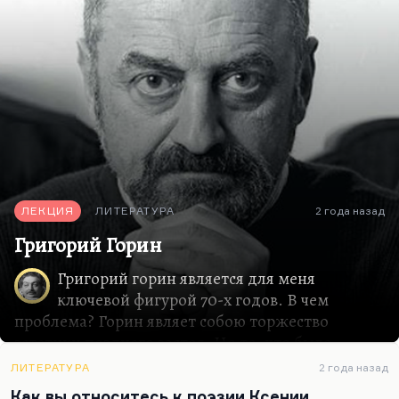
ЛЕКЦИЯ
ЛИТЕРАТУРА
2 года назад
Григорий Горин
Григорий горин является для меня
ключевой фигурой 70-х годов. В чем
проблема? Горин являет собою торжество
эстетики позднего застоя. Но то, что было
застоем в отношении политическом, в
ЛИТЕРАТУРА
2 года назад
литературном было бурным и очень
Как вы относитесь к поэзии Ксении