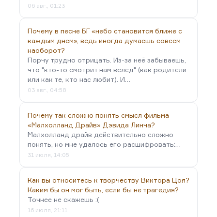
06 авг., 01:23
Почему в песне БГ «небо становится ближе с
каждым днем», ведь иногда думаешь совсем
наоборот?
Порчу трудно отрицать. Из-за неё забываешь,
что "кто-то смотрит нам вслед" (как родители
или как те, кто нас любит). И…
03 авг., 04:58
Почему так сложно понять смысл фильма
«Малхолланд Драйв» Дэвида Линча?
Малхолланд драйв действительно сложно
понять, но мне удалось его расшифровать:…
31 июля, 14:05
Как вы относитесь к творчеству Виктора Цоя?
Каким бы он мог быть, если бы не трагедия?
Точнее не скажешь :(
16 июля, 21:11