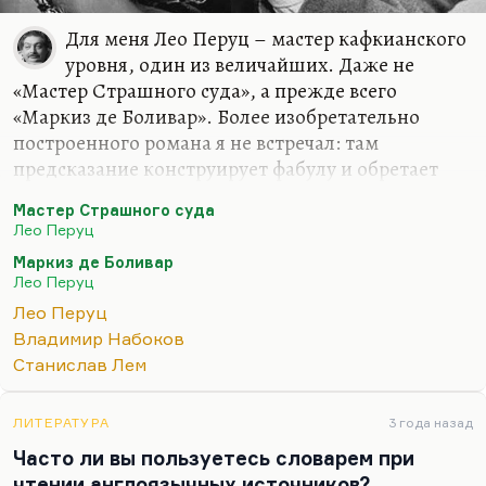
Для меня Лео Перуц – мастер кафкианского
уровня, один из величайших. Даже не
«Мастер Страшного суда», а прежде всего
«Маркиз де Боливар». Более изобретательно
построенного романа я не встречал: там
предсказание конструирует фабулу и обретает
перформативную функцию. То, что маркиз де
Мастер Страшного суда
Боливар предсказал, сбывается. Это, конечно,
Лео Перуц
гениальный роман совершенно. Ну и «Снег
Маркиз де Боливар
Святого Петра», ну и «Ночью под каменным
Лео Перуц
мостом». Перуц был чем позже, тем лучше. Но и
Лео Перуц
тем труднее ему было писать.
Владимир Набоков
Конечно, вот этот «Мастер Страшного суда»,
Станислав Лем
«Мастер Страшного суда» – очень страшный
роман, очень жуткий, готический. Перуц же
ЛИТЕРАТУРА
3 года назад
вообще был математик и шахматист, поэтому его
Часто ли вы пользуетесь словарем при
конструкции обладают великолепным…
чтении англоязычных источников?