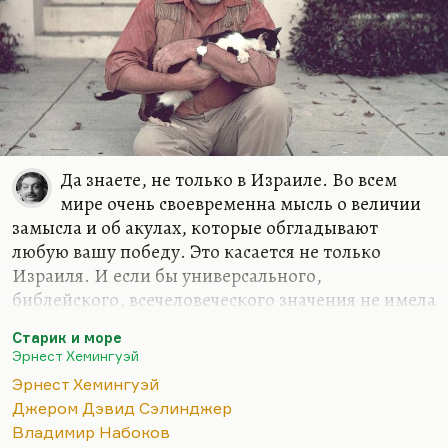
Да знаете, не только в Израиле. Во всем
мире очень своевременна мысль о величии
замысла и об акулах, которые обгладывают
любую вашу победу. Это касается не только
Израиля. И если бы универсального,
библейского, всечеловеческого значения не имела
эта повесть Хемингуэя, она бы Нобеля не
Старик и море
получила. Она не вызвала бы такого восторга.
Эрнест Хемингуэй
Понимаете, какая вещь? «Старик и море» написан
Эрнест Хемингуэй
в минуты, когда Хемингуэй переживал
Джером Дэвид Сэлинджер
последний всплеск гениальности. Все остальное,
Владимир Набоков