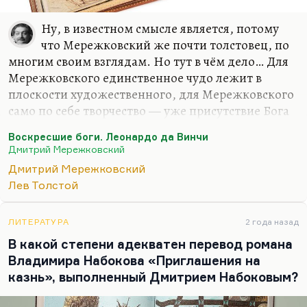
Ну, в известном смысле является, потому
что Мережковский же почти толстовец, по
многим своим взглядам. Но тут в чём дело… Для
Мережковского единственное чудо лежит в
плоскости художественного, для Мережковского
само по себе творчество — уже присутствие Бога
и чуда. Толстой к творчеству относился, как мы
Воскресшие боги. Леонардо да Винчи
знаем, гораздо более прозаически, в последние
Дмитрий Мережковский
годы как к игрушке. В остальном, конечно,
Дмитрий Мережковский
Мережковский рационален. Да, он
Лев Толстой
действительно считает, что вера — это вопрос
разума. Точка зрения, может быть, немного
схоластическая.
ЛИТЕРАТУРА
2 года назад
В какой степени адекватен перевод романа
Понимаете, слишком часто иррациональными
Владимира Набокова «Приглашения на
вещами — экстазом, бредом, слишком часто этим
казнь», выполненный Дмитрием Набоковым?
оправдывалось зверство. Ведь те люди, которые
ненавидят рациональную…