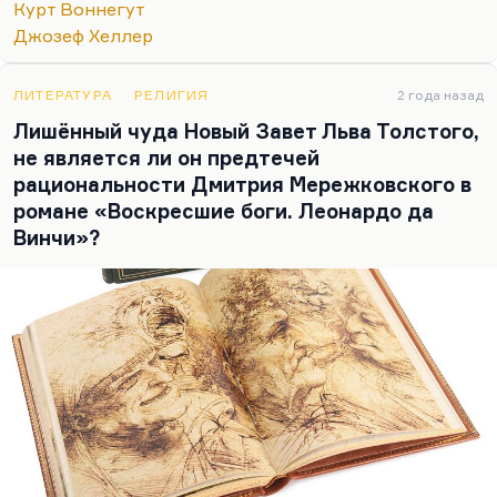
что он делал в это время, не годилось никуда.
Курт Воннегут
«Острова в океане», которые так любила
Джозеф Хеллер
Новодворская, – это все-таки повторение
пройденного. Вещь получилась
ЛИТЕРАТУРА
РЕЛИГИЯ
2 года назад
несбалансированной и незавершенной. Ее
Лишённый чуда Новый Завет Льва Толстого,
посмертно издали, там есть…
не является ли он предтечей
рациональности Дмитрия Мережковского в
романе «Воскресшие боги. Леонардо да
Винчи»?