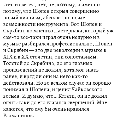
ясен и светел, нет, не поэтому, а именно
потому, что Шопен открыл совершенно
новый пианизм, абсолютно новые
возможности инструмента. Вот Шопен и
Скрябин, по мнению Пастернака, который уж
сам-то все-таки играл очень недурно и в
музыке разбирался профессионально, Шопен
и Скрябин — это две революции в музыке в
XIX и в XX столетии, они сопоставимы.
Толстой до Скрябина, до его главных
произведений не дожил, хотя мог знать
ранее, и вряд ли они на него как-то
действовали. Но во всяком случае он хорошо
понимал и Шопена, и ценил Чайковского
весьма. И думаю, что… Кстати, он не дожил
опять-таки до его главных свершений. Мне
кажется, что ему бы очень нравился
Рахманинов.