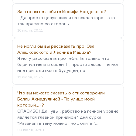
За что вы не любите Иосифа Бродского?
...Да просто целующиеся на эскалаторе - это
так красиво со стороны...
16 июля, 20:11
Не могли бы вы рассказать про Юза
Алешковского и Леонида Мациха?
Я могу рассказать про тебя. Ты только что
блркнул меня в своём ТГ, просто зассал. Ты мог
мне пригодиться в будущем, но…
12 июля, 15:25
Что вы можете сказать о стихотворении
Беллы Ахмадулиной «По улице моей
который…»?
СПАСИБО! Да , увы . рабство на генном уровне
является главной причиной " дня сурка
".Развивпть тему можно , но .. опять "…
09 июля, 03:01