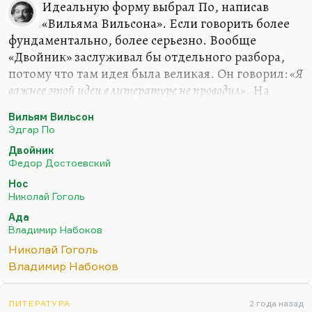
Идеальную форму выбрал По, написав
«Вильяма Вильсона». Если говорить более
фундаментально, более серьезно. Вообще
«Двойник» заслуживал бы отдельного разбора,
потому что там идея была великая. Он говорил:
«Я
важнее этой идеи в литературе не проводил»
. На
самом деле проводил, конечно. И Великий
Вильям Вильсон
инквизитор более важная идея, более интересная
Эдгар По
история. В чем важность идеи? Я не говорю о том,
Двойник
что он прекрасно написан. Прекрасно описан
Федор Достоевский
дебют безумия и раздвоение Голядкина. Я
Нос
думаю, важность этой идеи даже не в том, что
Николай Гоголь
человека вытесняют из жизни самовлюбленные,
Ада
наглые, успешные люди, что, условно говоря,
Владимир Набоков
всегда есть наш успешный двойник. Условно
Николай Гоголь
говоря, наши неудачи – это чьи-то…
Владимир Набоков
ЛИТЕРАТУРА
2 года назад