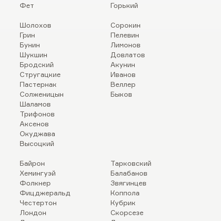
Фет
Горький
Шолохов
Сорокин
Грин
Пелевин
Бунин
Лимонов
Шукшин
Довлатов
Бродский
Акунин
Стругацкие
Иванов
Пастернак
Веллер
Солженицын
Быков
Шаламов
Трифонов
Аксенов
Окуджава
Высоцкий
Байрон
Тарковский
Хемингуэй
Балабанов
Фолкнер
Звягинцев
Фицджеральд
Коппола
Честертон
Кубрик
Лондон
Скорсезе