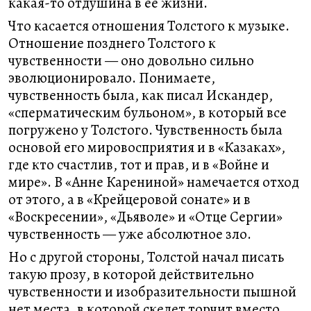
какая-то отдушина в её жизни.
Что касается отношения Толстого к музыке.
Отношение позднего Толстого к
чувственности — оно довольно сильно
эволюционировало. Понимаете,
чувственность была, как писал Искандер,
«сперматическим бульоном», в который все
погружено у Толстого. Чувственность была
основой его мировосприятия и в «Казаках»,
где кто счастлив, тот и прав, и в «Войне и
мире». В «Анне Карениной» намечается отход
от этого, а в «Крейцеровой сонате» и в
«Воскресении», «Дьяволе» и «Отце Сергии»
чувственность — уже абсолютное зло.
Но с другой стороны, Толстой начал писать
такую прозу, в которой действительно
чувственности и изобразительности пышной
нет места, в которой скелет торчит вместо