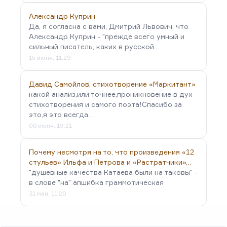
Александр Куприн
Да, я согласна с вами, Дмитрий Львович, что
Александр Куприн - "прежде всего умный и
сильный писатель, каких в русской…
15 июня, 11:29
Давид Самойлов, стихотворение «Маркитант»
какой анализ,или точнее,проникновение в дух
стихотворения и самого поэта!Спасибо за
это,я это всегда…
06 июня, 19:21
Почему несмотря на то, что произведения «12
стульев» Ильфа и Петрова и «Растратчики»…
"душевные качества Катаева были на таковы" -
в слове "на" апшибка граммотическая
31 мая, 11:20