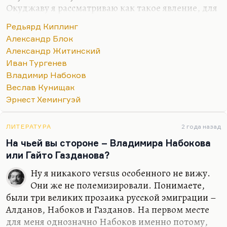
Окуджаву я рассматриваю как такое явление, для
меня песни, стихи и проза образуют такой
Редьярд Киплинг
конгломерат нерасчленимый. Видите, семерку
Александр Блок
только могу назвать. Но в самом первом ряду
Александр Житинский
люди, который я люблю кровной,
Иван Тургенев
нерасторжимой любовью. Блок, Слепакова и
Владимир Набоков
Лосев. Наверное, вот так.
Веслав Кунищак
Мне при первом знакомстве Кенжеев сказал:
Эрнест Хемингуэй
«Твоими любимыми поэтами должны быть Блок
и Мандельштам». Насчет Блока – да, говорю,
ЛИТЕРАТУРА
2 года назад
точно, не ошибся. А вот насчет Мандельштама –
На чьей вы стороне – Владимира Набокова
не знаю. При всем бесконечном…
или Гайто Газданова?
Ну я никакого versus особенного не вижу.
Они же не полемизировали. Понимаете,
были три великих прозаика русской эмиграции –
Алданов, Набоков и Газданов. На первом месте
для меня однозначно Набоков именно потому,