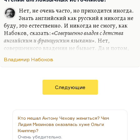
Нет, не очень часто, но приходится иногда.
Знать английский как русский я никогда не
буду, это естественно. И никогда не смогу, как
Набоков, сказать:
«Совершенно владея с детства
английским и французским языками»
. Нет,
совершенного владения не бывает. Да и потом,
если вы помните, Набоков к словарю прибегал
Владимир Набоков
довольно регулярно: есть знаменитая его
фотография над Webster’ом, где он совершенно
сознательно позирует, но лишний раз
подчеркивает необозримость запаса словарного,
Следующие
огромность английских лексических пластов, –
тоже ведь он сознательно позирует с таким
озадаченным видом. Нельзя не прибегать к
словарю, когда ты работаешь с чужим языком. И
Кто мешал Антону Чехову жениться? Чем
ничего унизительного для себя…
Лидия Мизинова оказалась хуже Ольги
Книппер?
Очень убедительно.