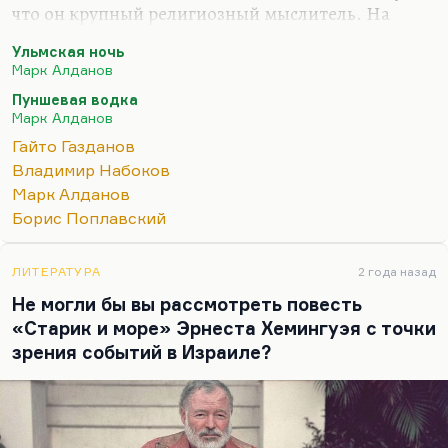
что он крупный религиозный мыслитель. На
втором – Газданов, потому что все-таки у него
Ульмская ночь
замечательная сухая проза, замечательная
Марк Алданов
гармония, прелестные женские образы. Это такая
Пуншевая водка
своеобразная метафизика, непроявленная и
Марк Алданов
непроговоренная, но она, конечно, есть. На
Гайто Газданов
третьем месте – Алданов, который, безусловно,
Владимир Набоков
когда пишет исторические очерки (например, об
Марк Алданов
Азефе), приобретает холодный блеск, какой был у
Борис Поплавский
Короленко в его документальной прозе. Но
художественная его проза мне…
ЛИТЕРАТУРА
2 года назад
Не могли бы вы рассмотреть повесть
«Старик и море» Эрнеста Хемингуэя с точки
зрения событий в Израиле?