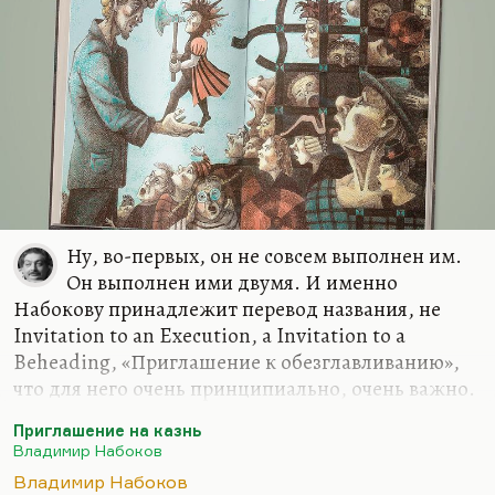
Ну, во-первых, он не совсем выполнен им.
Он выполнен ими двумя. И именно
Набокову принадлежит перевод названия, не
Invitation to an Execution, а Invitation to a
Beheading, «Приглашение к обезглавливанию»,
что для него очень принципиально, очень важно.
Что касается качеств, достоинств этого перевода,
Приглашение на казнь
понимаете, какие-то вещи там непереводимы.
Владимир Набоков
Например, ударили часы, и их отгул, перегул и
Владимир Набоков
загулок вели себя подобающим образом. Я очень