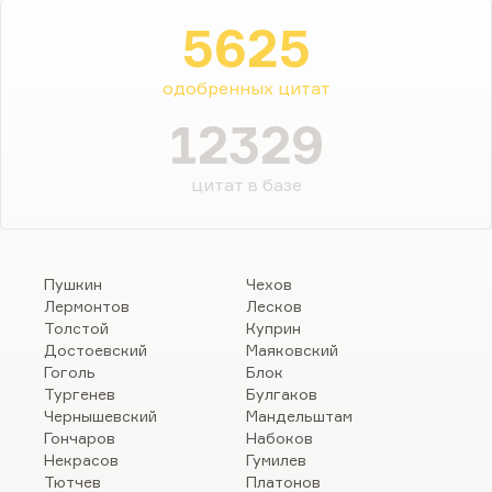
5625
одобренных цитат
12329
цитат в базе
Пушкин
Чехов
Лермонтов
Лесков
Толстой
Куприн
Достоевский
Маяковский
Гоголь
Блок
Тургенев
Булгаков
Чернышевский
Мандельштам
Гончаров
Набоков
Некрасов
Гумилев
Тютчев
Платонов