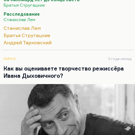
«Насморк» и «Рукопись, найденная в ванне»
Братья Стругацкие
повлияли на поздних Стругацких, в особенности
Расследование
на «За миллиард лет…». Некоторые идеи
Станислав Лем
Стругацких, прежде всего пессимизм в
Станислав Лем
отношении Странников, я думаю, повлиял на
Братья Стругацкие
«Фиаско», повлиял на Лема, это невозможность
Андрей Тарковский
контакта. Стругацкие тоже всю…
КИНО
3 года назад
Как вы оцениваете творчество режиссёра
Ивана Дыховичного?