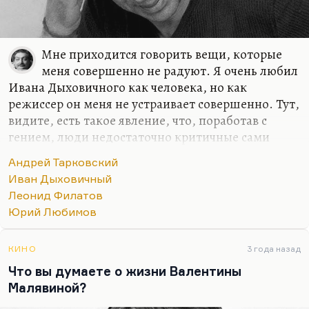
Мне приходится говорить вещи, которые
меня совершенно не радуют. Я очень любил
Ивана Дыховичного как человека, но как
режиссер он меня не устраивает совершенно. Тут,
видите, есть такое явление, что, поработав с
гением, люди недостаточно критичные сами
начинают себя считать гениями. И потом, у гения
Андрей Тарковский
так все органично и легко получается — на
Иван Дыховичный
площадке, на сцене, — что актеру хочется ему
Леонид Филатов
подражать. Я это прекрасно знаю на своем опыте,
Юрий Любимов
потому что я поработал у Крымова в спектакле: в
одной роли, в одном спектакле, но это так
заразительно и так волшебно; сразу кажется: «Я
КИНО
3 года назад
тоже так могу». Надо уметь себя осаживать. Кто-
Что вы думаете о жизни Валентины
то (например, Демидова, например, Смехов,
Малявиной?
например, Филатов), работая с Любимовым, при…