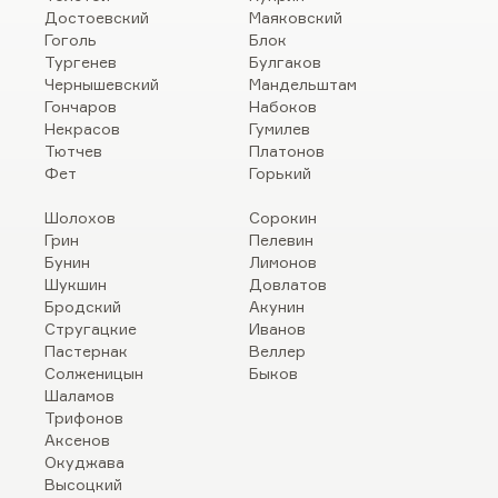
Достоевский
Маяковский
Гоголь
Блок
Тургенев
Булгаков
Чернышевский
Мандельштам
Гончаров
Набоков
Некрасов
Гумилев
Тютчев
Платонов
Фет
Горький
Шолохов
Сорокин
Грин
Пелевин
Бунин
Лимонов
Шукшин
Довлатов
Бродский
Акунин
Стругацкие
Иванов
Пастернак
Веллер
Солженицын
Быков
Шаламов
Трифонов
Аксенов
Окуджава
Высоцкий