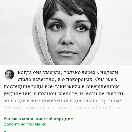
когда она умерла, только через 2 недели
стало известно, и о похоронах. Она же в
последние годы всё-таки жила в совершенном
уединении, в полной слепоте, и, если не считать
эпизодических появлений в довольно странных
ТВ-шоу, пряталась от мира. После гибели Стаса
Жданько вообще вся ее жизнь пошла
Услышь меня, чистый сердцем
наперекосяк. Я хорошо знал Виктора Проскурина
Валентина Малявина
— с ним дружил, рискну сказать. Вот это была