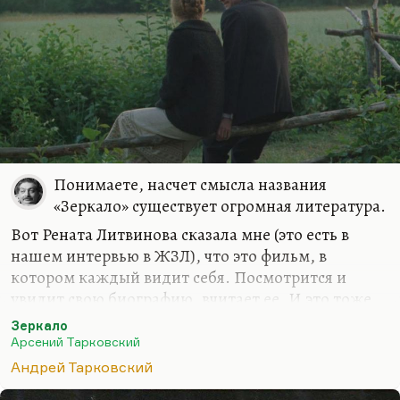
Понимаете, насчет смысла названия
«Зеркало» существует огромная литература.
Вот Рената Литвинова сказала мне (это есть в
нашем интервью в ЖЗЛ), что это фильм, в
котором каждый видит себя. Посмотрится и
увидит свою биографию, вчитает ее. И это тоже
вполне имеет право на трактовку. Я считаю, что
Зеркало
там другая метафора: что мы, наша жизнь — это
Арсений Тарковский
зеркало жизни родителей. Что мы, хотим или
Андрей Тарковский
нет, но отражаем их и не можем прожить другую