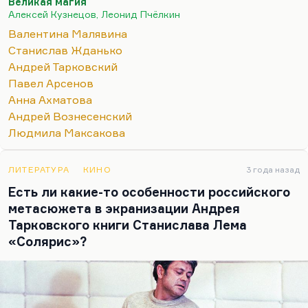
Великая магия
тема, которую он никогда не трогал. Он близко
Алексей Кузнецов, Леонид Пчёлкин
участвовал в их жизни и всегда говорил, что это та
Валентина Малявина
трагедия, говорить о которой время не пришло.
Станислав Жданько
Вот какая штука. Я сейчас буду ходить по
Андрей Тарковский
тонкому льду, но надо же иногда поговорить с
Павел Арсенов
понимающей аудиторией с некоторой мерой
Анна Ахматова
откровенности. Малявина — это то, что
Андрей Вознесенский
называется…
Людмила Максакова
ЛИТЕРАТУРА
КИНО
3 года назад
Есть ли какие-то особенности российского
метасюжета в экранизации Андрея
Тарковского книги Станислава Лема
«Солярис»?