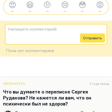
😍
😆
🤨
😢
😳
😡
—
—
—
—
—
—
Напишите комментарий
Отправить
Пока нет комментариев
ЛИТЕРАТУРА
2 года назад
Что вы думаете о переписке Сергея
Рудакова? Не кажется ли вам, что он
психически был не здоров?