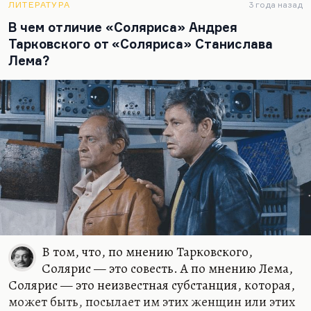
ЛИТЕРАТУРА
3 года назад
гениальность текста — вернее, значительность
В чем отличие «Соляриса» Андрея
автора — всегда важнее качества текста.
Тарковского от «Соляриса» Станислава
Лема?
В том, что, по мнению Тарковского,
Солярис — это совесть. А по мнению Лема,
Солярис — это неизвестная субстанция, которая,
может быть, посылает им этих женщин или этих