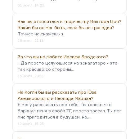
31 июля, 14:05
Как вы относитесь к творчеству Виктора Цоя?
Каким бы он мог быть, если бы не трагедия?
Точнее не скажешь :(
16 июля, 21:11
За что вы не любите Иосифа Бродского?
...Да просто целующиеся на эскалаторе - это
так красиво со стороны...
16 июля, 20:11
Не могли бы вы рассказать про Юза
Алешковского и Леонида Мациха?
Я могу рассказать про тебя. Ты только что
блркнул меня в своём ТГ, просто зассал. Ты мог
мне пригодиться в будущем, но…
12 июля, 15:25