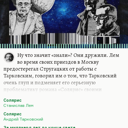
Ну что значит «знали»? Они дружили. Лем
во время своих приездов в Москву
предостерегал Стругацких от работы с
Тарковским, говорил им о том, что Тарковский
очень глуп и подменяет его серьезную
проблематику романа «Солярис» своими
земными богоискательскими и иными
Солярис
установками. Он видел в нем безнадежного
Станислав Лем
гуманитария.
Солярис
Но Лем и Стругацкие, безусловно, находились в
Андрей Тарковский
ситуации взаимного влияния. Я думаю, что
За миллиард лет до конца света