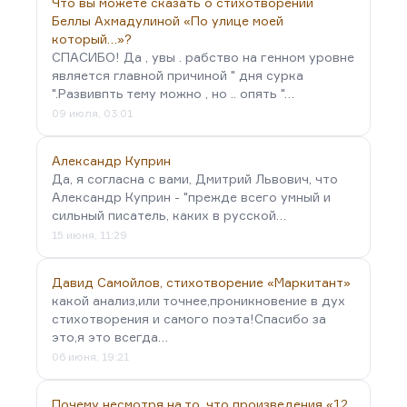
Что вы можете сказать о стихотворении
Беллы Ахмадулиной «По улице моей
который…»?
СПАСИБО! Да , увы . рабство на генном уровне
является главной причиной " дня сурка
".Развивпть тему можно , но .. опять "…
09 июля, 03:01
Александр Куприн
Да, я согласна с вами, Дмитрий Львович, что
Александр Куприн - "прежде всего умный и
сильный писатель, каких в русской…
15 июня, 11:29
Давид Самойлов, стихотворение «Маркитант»
какой анализ,или точнее,проникновение в дух
стихотворения и самого поэта!Спасибо за
это,я это всегда…
06 июня, 19:21
Почему несмотря на то, что произведения «12