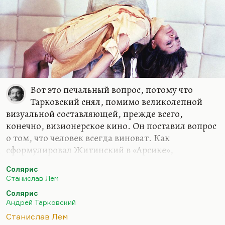
Вот это печальный вопрос, потому что
Тарковский снял, помимо великолепной
визуальной составляющей, прежде всего,
конечно, визионерское кино. Он поставил вопрос
о том, что человек всегда виноват. Как
сформулировал Житинский в «Арсике»,
«невозможно быть живым и не виноватым».
Солярис
Я, в общем, не разделяю этой точки зрения. При
Станислав Лем
том, что Житинский для меня духовный отец и
Солярис
абсолютный кумир, я не люблю вот этого…
Андрей Тарковский
Вернее, я люблю, чтобы человек себя считал
Станислав Лем