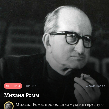
жизнь. Потому что мы на это обречены.
Мать моя считает, что это разбитое зеркало,
потому что память героя преподносит ему только
осколки в том смысле, в каком «Разбитая жизнь
или Волшебный рог Оберона» — разбитая жизнь,
потому что она разбита на осколки. Каждый
будет…
ЛЕКЦИЯ
КИНО
3 года назад
Михаил Ромм
Михаил Ромм проделал самую интересную