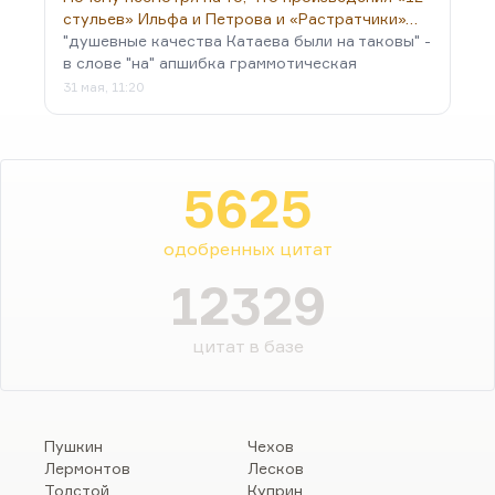
стульев» Ильфа и Петрова и «Растратчики»…
"душевные качества Катаева были на таковы" -
в слове "на" апшибка граммотическая
31 мая, 11:20
5625
одобренных цитат
12329
цитат в базе
Пушкин
Чехов
Лермонтов
Лесков
Толстой
Куприн