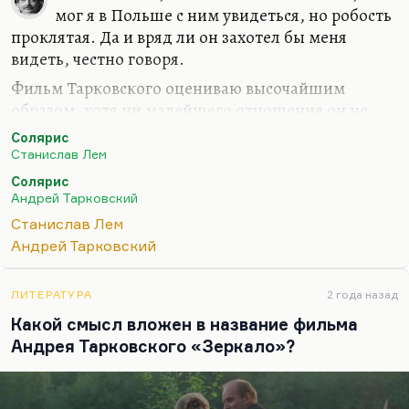
мог я в Польше с ним увидеться, но робость
проклятая. Да и вряд ли он захотел бы меня
видеть, честно говоря.
Фильм Тарковского оцениваю высочайшим
образом, хотя ни малейшего отношения он не
имеет к роману Станислава Лема. То есть, имеет,
Солярис
но такое, весьма и весьма касательное.
Станислав Лем
Станислав Лем был прав: это экранизация других
Солярис
Андрей Тарковский
представлений. Про другое фильм. В романе же
всё довольно глубоко и неоднозначно. Может, он
Станислав Лем
посылает им этих существ, этих фантомов (даже
Андрей Тарковский
не могу сказать «эти фантомы» в таком
неодушевленном выражении), потому что он всё-
ЛИТЕРАТУРА
2 года назад
таки воспринимает их как живых. Может, Океан
Какой смысл вложен в название фильма
пытается сделать им таким образом одолжение,
Андрея Тарковского «Зеркало»?
посылая тех, кого…