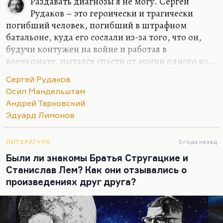
Раздавать диагнозы я не могу. Сергей
Рудаков – это героически и трагически
погибший человек, погибший в штрафном
батальоне, куда его сослали из-за того, что он,
будучи контужен на войне и работая в
военкомате, пытался спасти от армии одного из…
по-моему, кого-то из верующих… В общем, он
Сергей Рудаков
пытался спасти от мобилизации человека,
Осип Мандельштам
совершенно к войне не готового, совсем к ней не
Андрей Тарковский
приспособленного. Положил душу за други своя.
Эдуард Лимонов
Сергей Рудаков… как поэта я не могу его
оценивать, потому что недостаточно знаю, да и
ЛИТЕРАТУРА
3 года назад
далеко не все стихи опубликованы. А по
Были ли знакомы Братья Стругацкие и
переписке… Ну есть же вот это определение
Станислав Лем? Как они отзывались о
Ахматовой:
«Он сошел с ума, вообразив, что
произведениях друг друга?
гениальным поэтом является он, а не Мандельштам»
.
…