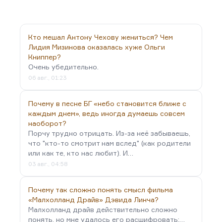
Кто мешал Антону Чехову жениться? Чем
Лидия Мизинова оказалась хуже Ольги
Книппер?
Очень убедительно.
06 авг., 01:23
Почему в песне БГ «небо становится ближе с
каждым днем», ведь иногда думаешь совсем
наоборот?
Порчу трудно отрицать. Из-за неё забываешь,
что "кто-то смотрит нам вслед" (как родители
или как те, кто нас любит). И…
03 авг., 04:58
Почему так сложно понять смысл фильма
«Малхолланд Драйв» Дэвида Линча?
Малхолланд драйв действительно сложно
понять, но мне удалось его расшифровать:…