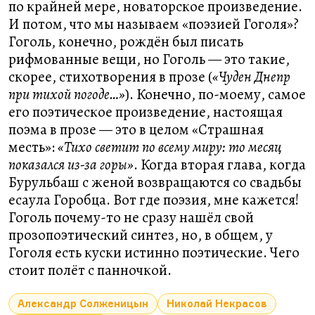
по крайней мере, новаторское произведение.
И потом, что мы называем «поэзией Гоголя»?
Гоголь, конечно, рождён был писать
рифмованные вещи, но Гоголь — это такие,
скорее, стихотворения в прозе (
«Чуден Днепр
при тихой погоде…»
). Конечно, по-моему, самое
его поэтическое произведение, настоящая
поэма в прозе — это в целом «Страшная
месть»:
«Тихо светит по всему миру: то месяц
показался из-за горы»
. Когда вторая глава, когда
Бурульбаш с женой возвращаются со свадьбы
есаула Горобца. Вот где поэзия, мне кажется!
Гоголь почему-то не сразу нашёл свой
прозопоэтический синтез, но, в общем, у
Гоголя есть куски истинно поэтические. Чего
стоит полёт с панночкой.
Александр Солженицын
Николай Некрасов