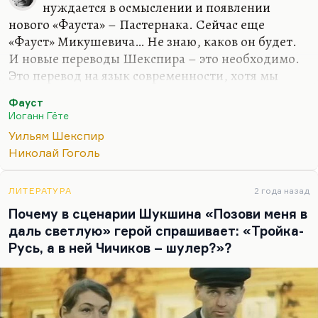
нуждается в осмыслении и появлении
нового «Фауста» – Пастернака. Сейчас еще
«Фауст» Микушевича… Не знаю, каков он будет.
И новые переводы Шекспира – это необходимо.
Это перевод на язык современности, хотя мы
никогда не будем современнее Шекспира (как не
Фауст
будем никогда умнее и талантливее), но в любом
Иоганн Гёте
случае полезно знать и полезно помнить, что
Уильям Шекспир
всякая эпоха добавляет какие-то свои оценки.
Николай Гоголь
Почему я люблю преподавать? До очень много,
что пишут современные студенты, я бы никогда
ЛИТЕРАТУРА
2 года назад
не додумался. Глубина их восприятия и
Почему в сценарии Шукшина «Позови меня в
парадоксы их восприятия меня поражаю. Есть у
даль светлую» герой спрашивает: «Тройка-
меня очень умная девочка в гоголевском
Русь, а в ней Чичиков – шулер?»?
семинаре («Как Гоголь выдумал Украину»), и она
говорит…