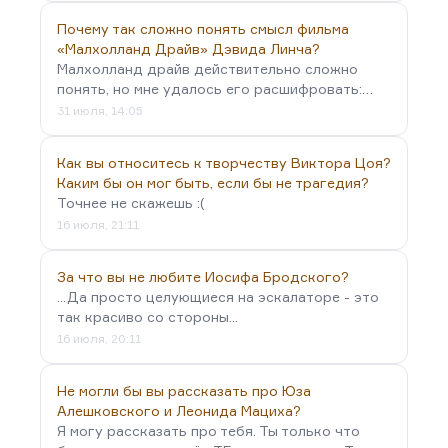
Почему так сложно понять смысл фильма
«Малхолланд Драйв» Дэвида Линча?
Малхолланд драйв действительно сложно
понять, но мне удалось его расшифровать:…
31 июля, 14:05
Как вы относитесь к творчеству Виктора Цоя?
Каким бы он мог быть, если бы не трагедия?
Точнее не скажешь :(
16 июля, 21:11
За что вы не любите Иосифа Бродского?
...Да просто целующиеся на эскалаторе - это
так красиво со стороны...
16 июля, 20:11
Не могли бы вы рассказать про Юза
Алешковского и Леонида Мациха?
Я могу рассказать про тебя. Ты только что