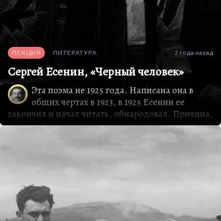
ЛЕКЦИЯ
ЛИТЕРАТУРА
2 года назад
Сергей Есенин, «Черный человек»
Эта поэма не 1925 года. Написана она в
общих чертах в 1923, в 1925 Есенин ее
закончил и начал читать, обнародовал. Причина,
в общем, что он не мог написать эту вещь в
последний свой год, довольно проста — Есенин
героически, не побоюсь этого слова, сделал
распад собственной личности главным сюжетом
собственной лирики. Тут вам и алкогольная
деменция, тут и все более асоциальное
поведение, и безумные вспышки злобы и
подозрительности, и скандалы, его
сопровождавшие. Но прежде всего, конечно,