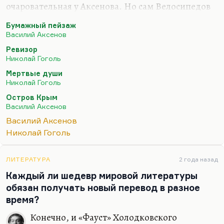
очаровательная у Аксенова. Но сам Велосипедов
не очень интересный (в отличие, скажем, от
Бумажный пейзаж
Малахитова). Ну и вообще, такая вещь… Видите,
Василий Аксенов
у писателя перед великим текстом, каким был
Ревизор
«Остров Крым» и каким стал «Ожог», всегда
Николай Гоголь
бывает разбег, бывает такая «проба пера».
Мертвые души
Собственно, и Гоголю перед «Мертвыми душами»
Николай Гоголь
нужна была «Коляска». В «Коляске» нет ничего
Остров Крым
особенного, nothing special. Но прежде чем
Василий Аксенов
писать «Мертвые души» с картинами русского
Василий Аксенов
поместного быта, ему нужно было на чем-то перо
Николай Гоголь
отточить. И…
ЛИТЕРАТУРА
2 года назад
Каждый ли шедевр мировой литературы
обязан получать новый перевод в разное
время?
Конечно, и «Фауст» Холодковского