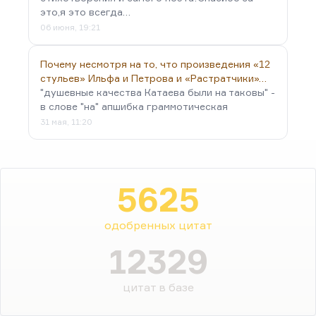
это,я это всегда…
06 июня, 19:21
Почему несмотря на то, что произведения «12
стульев» Ильфа и Петрова и «Растратчики»…
"душевные качества Катаева были на таковы" -
в слове "на" апшибка граммотическая
31 мая, 11:20
5625
одобренных цитат
12329
цитат в базе