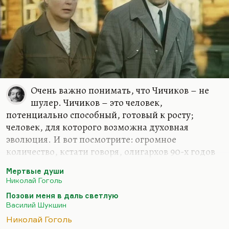
Очень важно понимать, что Чичиков – не
шулер. Чичиков – это человек,
потенциально способный, готовый к росту;
человек, для которого возможна духовная
эволюция. И вот посмотрите: огромное
количество, кстати говоря, олигархов 90-х годов
духовно продвинулись довольно сильно. Это не
Мертвые души
всегда были жулики, это были люди, которые с
Николай Гоголь
какого-то момента стали заниматься великими
Позови меня в даль светлую
духовными запросами.
Василий Шукшин
Ходорковский стал воспитывать «Открытую
Николай Гоголь