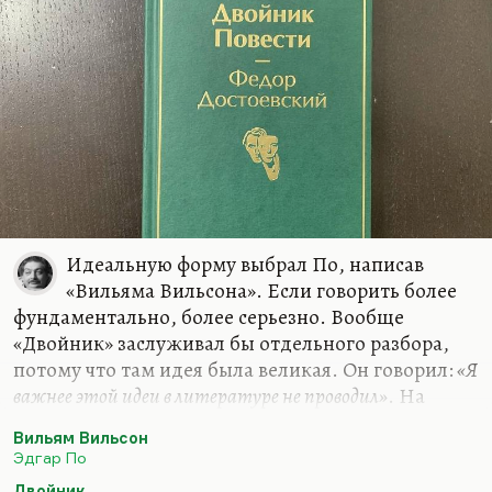
Идеальную форму выбрал По, написав
«Вильяма Вильсона». Если говорить более
фундаментально, более серьезно. Вообще
«Двойник» заслуживал бы отдельного разбора,
потому что там идея была великая. Он говорил:
«Я
важнее этой идеи в литературе не проводил»
. На
самом деле проводил, конечно. И Великий
Вильям Вильсон
инквизитор более важная идея, более интересная
Эдгар По
история. В чем важность идеи? Я не говорю о том,
Двойник