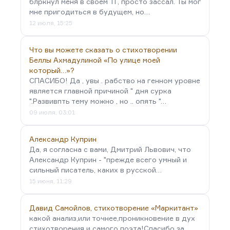
блркнул меня в своём ТГ, просто зассал. Ты мог
мне пригодиться в будущем, но…
12 июля, 15:25
Что вы можете сказать о стихотворении
Беллы Ахмадулиной «По улице моей
который…»?
СПАСИБО! Да , увы . рабство на генном уровне
является главной причиной " дня сурка
".Развивпть тему можно , но .. опять "…
09 июля, 03:01
Александр Куприн
Да, я согласна с вами, Дмитрий Львович, что
Александр Куприн - "прежде всего умный и
сильный писатель, каких в русской…
15 июня, 11:29
Давид Самойлов, стихотворение «Маркитант»
какой анализ,или точнее,проникновение в дух
стихотворения и самого поэта!Спасибо за