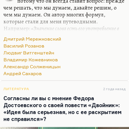
потому что он всегда ставит вопрос: прежде
чем решать, что мы думаем, давайте решим, о
чем мы думаем. Он автор многих формул,
которые стали для меня путеводными.
Например:
«Значение слова есть его употребление в
языке»
. Очень многие слова действительно
«до
Дмитрий Мережковский
важного самого в привычку уходят, ветшают, как
Василий Розанов
платья»
. Очень многие слова утратили смысл.
Людвиг Витгенштейн
Витгенштейн их пытается отмыть, по-
Владимир Кожевников
самойловски:
«Их протирают, как стекло, и в этом
Александр Солженицын
наше ремесло».
Андрей Сахаров
Мне из философов ХХ столетия был интересен
Кожев (он же Кожевников). Интересен главным
ЛИТЕРАТУРА
2 года назад
образом потому, что он первым поставил вопрос,
Согласны ли вы с мнение Федора
а не была ли вся репрессивная система…
Достоевского о своей повести «Двойник»:
«Идея была серьезная, но с ее раскрытием
не справился»?