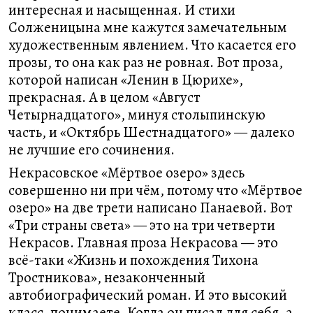
интересная и насыщенная. И стихи
Солженицына мне кажутся замечательным
художественным явлением. Что касается его
прозы, то она как раз не ровная. Вот проза,
которой написан «Ленин в Цюрихе»,
прекрасная. А в целом «Август
Четырнадцатого», минуя столыпинскую
часть, и «Октябрь Шестнадцатого» — далеко
не лучшие его сочинения.
Некрасовское «Мёртвое озеро» здесь
совершенно ни при чём, потому что «Мёртвое
озеро» на две трети написано Панаевой. Вот
«Три страны света» — это на три четверти
Некрасов. Главная проза Некрасова — это
всё-таки «Жизнь и похождения Тихона
Тростникова», незаконченный
автобиографический роман. И это высокий
класс, понимаете. Когда он писал для себя, а