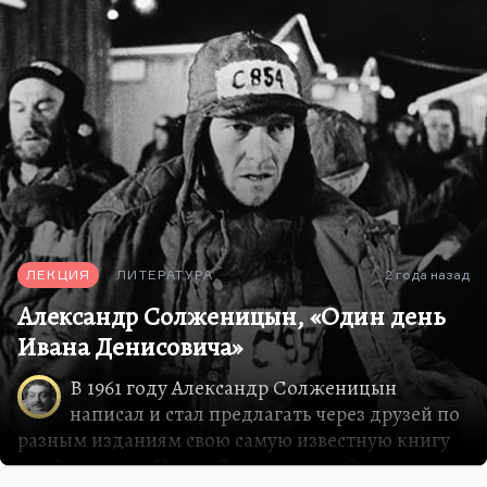
пожалуй, «Доктор Джекил и…
ЛЕКЦИЯ
ЛИТЕРАТУРА
2 года назад
Александр Солженицын, «Один день
Ивана Денисовича»
В 1961 году Александр Солженицын
написал и стал предлагать через друзей по
разным изданиям свою самую известную книгу
― «Один день Ивана Денисовича». Сначала она