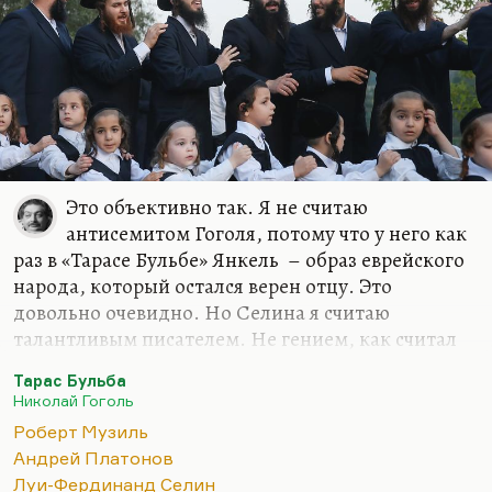
Это объективно так. Я не считаю
антисемитом Гоголя, потому что у него как
раз в «Тарасе Бульбе» Янкель – образ еврейского
народа, который остался верен отцу. Это
довольно очевидно. Но Селина я считаю
талантливым писателем. Не гением, как считал
Лимонов (а Нагибин вообще Селина считал
Тарас Бульба
отцом литературы ХХ века). Но я считаю Селина
Николай Гоголь
исключительно талантливым, важным
Роберт Музиль
писателем, хотя я прочел его довольно поздно –
Андрей Платонов
кстати, по личной рекомендации того же
Луи-Фердинанд Селин