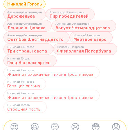
Николай Гоголь
Александр Солженицын
Александр Солженицын
Дороженька
Пир победителей
Александр Солженицын
Александр Солженицын
Ленине в Цюрихе
Август Четырнадцатого
Александр Солженицын
Николай Некрасов
Октябрь Шестнадцатого
Мертвое озеро
Николай Некрасов
Николай Некрасов
Три страны света
Физиология Петербурга
Николай Гоголь
Ганц Кюхельгартен
Николай Некрасов
Жизнь и похождения Тихона Тростникова
Николай Некрасов
Горящие письма
Николай Некрасов
Жизнь и похождения Тихона Тростникова
Николай Гоголь
Страшная месть
😍
😆
🤨
😢
😳
😡