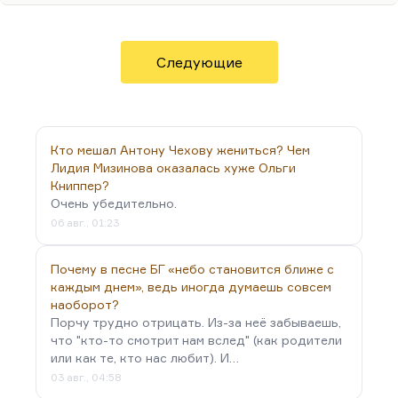
Россию», новую систему лицеев создал. Фридман
углубился в религиозные учения, Березовский
пытался математизировать, формализировать
новую нравственность. Когда у человека
Следующие
появляется достаточно денег, он начинает, как
Илон Маск (иногда –…
Кто мешал Антону Чехову жениться? Чем
Лидия Мизинова оказалась хуже Ольги
Книппер?
Очень убедительно.
06 авг., 01:23
Почему в песне БГ «небо становится ближе с
каждым днем», ведь иногда думаешь совсем
наоборот?
Порчу трудно отрицать. Из-за неё забываешь,
что "кто-то смотрит нам вслед" (как родители
или как те, кто нас любит). И…
03 авг., 04:58