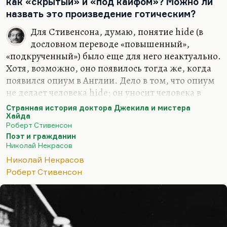
как «скрытый» и «под кайфом»? Можно ли
даже не к нулю, а к минус единице. Но, во-
назвать это произведение готическим?
первых, это одна из любимых книг Сталина, во-
вторых, это фильм, начиная с которого вошел в
Для Стивенсона, думаю, понятие hide (в
славу Сергей Бондарчук, ставший сразу же
дословном переводе «повышенный»,
любимым актером Сталина. В-третьих, это
«подкрученный») было еще для него неактуально.
знаковое произведение. Мы же рассматриваем
Хотя, возможно, оно появилось тогда же, когда
не только то, что хорошо, мы рассматриваем,
появился опиум в Англии. Дело в том, что опиум
как говорил Святополк-Мирский, то, что
не делает человека hide; он уносит человека в
типично. А типично не…
сферы более мрачные. Для меня несомненно, что
Странная история доктора Джекила и мистера
Хайд (хотя он пишется через y) – это скрытое,
Хайда
Роберт Стивенсон
«спрятанная личность».
Поэт и гражданин
Что касается готического произведения. Я всегда
Николай Некрасов
исходил из того, что Стивенсон – романтик,
Николай Некрасов
романтика и готика, как вы знаете, идут
Роберт Стивенсон
параллельными путями, но не совпадают.
Прежде всего потому, что готический герой
всегда борец, а романтический – эскапист,
жертва. Он пытается укрыться от мира. Но,