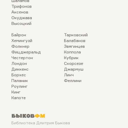
Шаламов
Трифонов
Аксенов
Окуджава
Высоцкий
Байрон
Тарковский
Хемингуэй
Балабанов
Фолкнер
Звягинцев
Фицджеральд
Коппола
Честертон
Кубрик
Лондон
Скорсезе
Диккенс
Джармуш
Борхес
Линч
Паланик
Феллини
Роулинг
Кинг
Капоте
Быков
ФМ
Библиотека Дмитрия Быкова