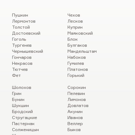
Пушкин
Чехов
Лермонтов
Лесков
Толстой
Куприн
Достоевский
Маяковский
Гоголь
Блок
Тургенев
Булгаков
Чернышевский
Мандельштам
Гончаров
Набоков
Некрасов
Гумилев
Тютчев
Платонов
Фет
Горький
Шолохов
Сорокин
Грин
Пелевин
Бунин
Лимонов
Шукшин
Довлатов
Бродский
Акунин
Стругацкие
Иванов
Пастернак
Веллер
Солженицын
Быков