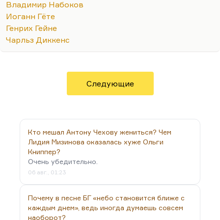
уважать чужое. Я тут давеча для студенческих
Владимир Набоков
нужд перечитывал комментарий Набокова к
Иоганн Гёте
«Онегину». Сам перевод я не беру, перевод,
Генрих Гейне
конечно, обычный прозаический. Но
Чарльз Диккенс
комментарий гениальный. Набоков проследил и
вытащил на читательское обозрение такое
количество вкусных…
Следующие
Кто мешал Антону Чехову жениться? Чем
Лидия Мизинова оказалась хуже Ольги
Книппер?
Очень убедительно.
06 авг., 01:23
Почему в песне БГ «небо становится ближе с
каждым днем», ведь иногда думаешь совсем
наоборот?