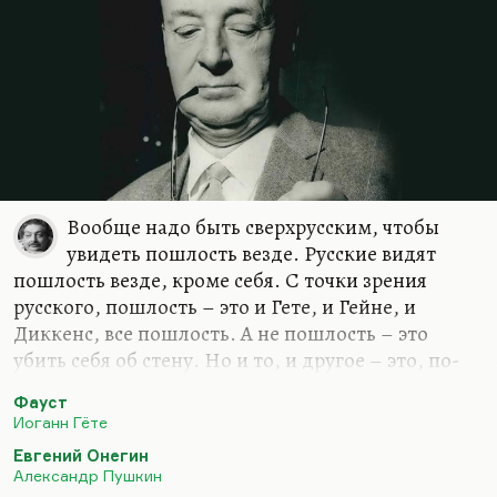
медсестрой, он бы сто лет прожил…
Вообще надо быть сверхрусским, чтобы
увидеть пошлость везде. Русские видят
пошлость везде, кроме себя. С точки зрения
русского, пошлость – это и Гете, и Гейне, и
Диккенс, все пошлость. А не пошлость – это
убить себя об стену. Но и то, и другое – это, по-
моему, одинаковая пошлость. А убить себя об
Фауст
стену – пошлость, по-моему, гораздо большая.
Иоганн Гёте
Я не думаю, что Набоков всерьез это говорит.
Евгений Онегин
Набоков как раз из тех русских, которые умеют
Александр Пушкин