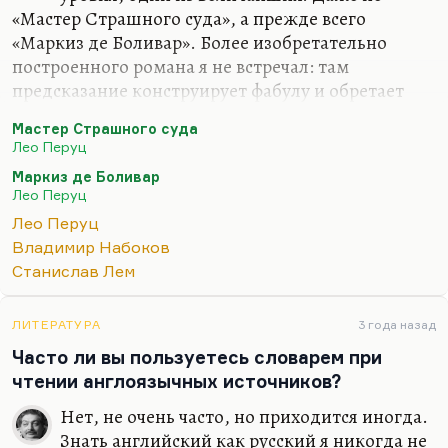
«Мастер Страшного суда», а прежде всего
«Маркиз де Боливар». Более изобретательно
построенного романа я не встречал: там
предсказание конструирует фабулу и обретает
перформативную функцию. То, что маркиз де
Мастер Страшного суда
Боливар предсказал, сбывается. Это, конечно,
Лео Перуц
гениальный роман совершенно. Ну и «Снег
Маркиз де Боливар
Святого Петра», ну и «Ночью под каменным
Лео Перуц
мостом». Перуц был чем позже, тем лучше. Но и
Лео Перуц
тем труднее ему было писать.
Владимир Набоков
Конечно, вот этот «Мастер Страшного суда»,
Станислав Лем
«Мастер Страшного суда» – очень страшный
роман, очень жуткий, готический. Перуц же
ЛИТЕРАТУРА
3 года назад
вообще был математик и шахматист, поэтому его
Часто ли вы пользуетесь словарем при
конструкции обладают великолепным…
чтении англоязычных источников?
Нет, не очень часто, но приходится иногда.
Знать английский как русский я никогда не