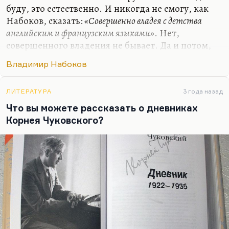
буду, это естественно. И никогда не смогу, как
Набоков, сказать:
«Совершенно владея с детства
английским и французским языками»
. Нет,
совершенного владения не бывает. Да и потом,
если вы помните, Набоков к словарю прибегал
Владимир Набоков
довольно регулярно: есть знаменитая его
фотография над Webster’ом, где он совершенно
сознательно позирует, но лишний раз
ЛИТЕРАТУРА
3 года назад
подчеркивает необозримость запаса словарного,
Что вы можете рассказать о дневниках
огромность английских лексических пластов, –
Корнея Чуковского?
тоже ведь он сознательно позирует с таким
озадаченным видом. Нельзя не прибегать к
словарю, когда ты работаешь с чужим языком. И
ничего унизительного для себя…