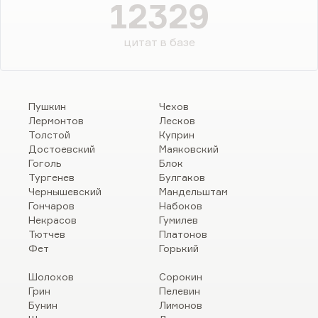
12329
цитат в базе
Пушкин
Чехов
Лермонтов
Лесков
Толстой
Куприн
Достоевский
Маяковский
Гоголь
Блок
Тургенев
Булгаков
Чернышевский
Мандельштам
Гончаров
Набоков
Некрасов
Гумилев
Тютчев
Платонов
Фет
Горький
Шолохов
Сорокин
Грин
Пелевин
Бунин
Лимонов