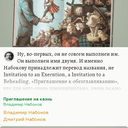
Ну, во-первых, он не совсем выполнен им.
Он выполнен ими двумя. И именно
Набокову принадлежит перевод названия, не
Invitation to an Execution, а Invitation to a
Beheading, «Приглашение к обезглавливанию»,
что для него очень принципиально, очень важно.
Что касается качеств, достоинств этого перевода,
Приглашение на казнь
понимаете, какие-то вещи там непереводимы.
Владимир Набоков
Например, ударили часы, и их отгул, перегул и
Владимир Набоков
загулок вели себя подобающим образом. Я очень
Дмитрий Набоков
был разочарован, узнав, что многие