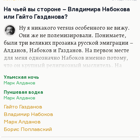
точно, не ошибся. А вот насчет Мандельштама –
На чьей вы стороне – Владимира Набокова
не знаю. При всем бесконечном…
или Гайто Газданова?
Ну я никакого versus особенного не вижу.
Они же не полемизировали. Понимаете,
были три великих прозаика русской эмиграции –
Алданов, Набоков и Газданов. На первом месте
для меня однозначно Набоков именно потому,
что он крупный религиозный мыслитель. На
втором – Газданов, потому что все-таки у него
Ульмская ночь
замечательная сухая проза, замечательная
Марк Алданов
гармония, прелестные женские образы. Это такая
Пуншевая водка
своеобразная метафизика, непроявленная и
Марк Алданов
непроговоренная, но она, конечно, есть. На
Гайто Газданов
третьем месте – Алданов, который, безусловно,
Владимир Набоков
когда пишет исторические очерки (например, об
Марк Алданов
Азефе), приобретает холодный блеск, какой был у
Борис Поплавский
Короленко в его документальной прозе. Но