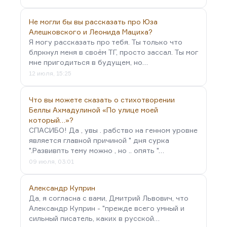
Не могли бы вы рассказать про Юза
Алешковского и Леонида Мациха?
Я могу рассказать про тебя. Ты только что
блркнул меня в своём ТГ, просто зассал. Ты мог
мне пригодиться в будущем, но…
12 июля, 15:25
Что вы можете сказать о стихотворении
Беллы Ахмадулиной «По улице моей
который…»?
СПАСИБО! Да , увы . рабство на генном уровне
является главной причиной " дня сурка
".Развивпть тему можно , но .. опять "…
09 июля, 03:01
Александр Куприн
Да, я согласна с вами, Дмитрий Львович, что
Александр Куприн - "прежде всего умный и
сильный писатель, каких в русской…