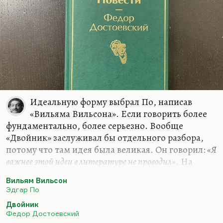
Идеальную форму выбрал По, написав
«Вильяма Вильсона». Если говорить более
фундаментально, более серьезно. Вообще
«Двойник» заслуживал бы отдельного разбора,
потому что там идея была великая. Он говорил:
«Я
важнее этой идеи в литературе не проводил»
. На
самом деле проводил, конечно. И Великий
Вильям Вильсон
инквизитор более важная идея, более интересная
Эдгар По
история. В чем важность идеи? Я не говорю о том,
Двойник
что он прекрасно написан. Прекрасно описан
Федор Достоевский
дебют безумия и раздвоение Голядкина. Я