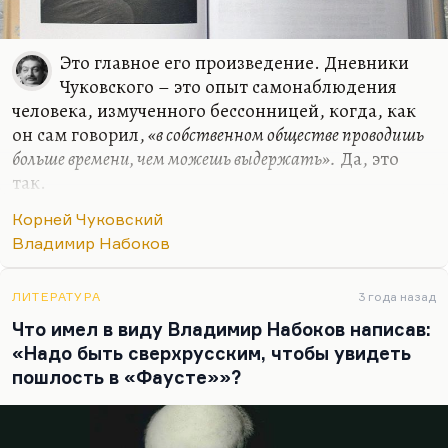
Это главное его произведение. Дневники
Чуковского – это опыт самонаблюдения
человека, измученного бессонницей, когда, как
он сам говорил,
«в собственном обществе проводишь
больше времени, чем можешь выдержать».
Да, это
так.
Чуковский – «белый волк», как называл его
Корней Чуковский
Шварц; причудливое, прекрасное, озлобленное
Владимир Набоков
существо, но это тоже жертва
антропологического разлома. Чуковский – это
ЛИТЕРАТУРА
3 года назад
интеллигенция в первом поколении. Причем это
Что имел в виду Владимир Набоков написав:
человек, который от поколения своих предков, от
«Надо быть сверхрусским, чтобы увидеть
людей физического труда и довольно мрачного
пошлость в «Фаусте»»?
опыта взял невероятную живучесть и физическую
силу. Если бы он не умер от желтухи,
зараженный в плохой больнице или плохой