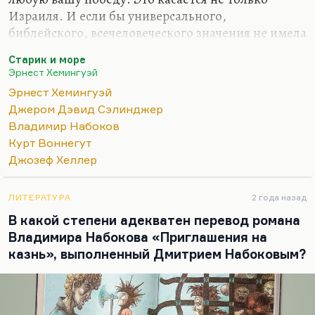
Израиля. И если бы универсального,
библейского, всечеловеческого значения не имела
эта повесть Хемингуэя, она бы Нобеля не
Старик и море
получила. Она не вызвала бы такого восторга.
Эрнест Хемингуэй
Понимаете, какая вещь? «Старик и море» написан
Эрнест Хемингуэй
в минуты, когда Хемингуэй переживал
Джером Дэвид Сэлинджер
последний всплеск гениальности. Все остальное,
Владимир Набоков
что он делал в это время, не годилось никуда.
Курт Воннегут
«Острова в океане», которые так любила
Джозеф Хеллер
Новодворская, – это все-таки повторение
пройденного. Вещь получилась
ЛИТЕРАТУРА
2 года назад
несбалансированной и незавершенной. Ее
В какой степени адекватен перевод романа
посмертно издали, там есть…
Владимира Набокова «Приглашения на
казнь», выполненный Дмитрием Набоковым?