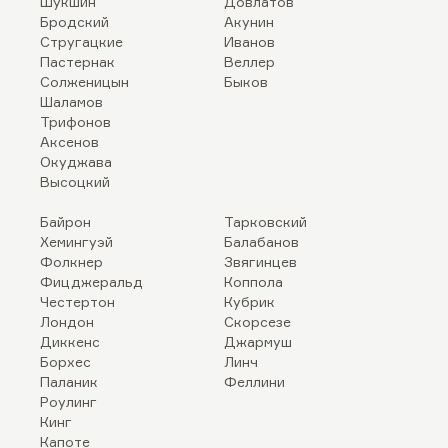
Шукшин
Довлатов
Бродский
Акунин
Стругацкие
Иванов
Пастернак
Веллер
Солженицын
Быков
Шаламов
Трифонов
Аксенов
Окуджава
Высоцкий
Байрон
Тарковский
Хемингуэй
Балабанов
Фолкнер
Звягинцев
Фицджеральд
Коппола
Честертон
Кубрик
Лондон
Скорсезе
Диккенс
Джармуш
Борхес
Линч
Паланик
Феллини
Роулинг
Кинг
Капоте