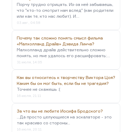
Порчу трудно отрицать. Из-за неё забываешь,
что "кто-то смотрит нам вслед" (как родители
или как те, кто нас любит). И…
03 авг., 04:58
Почему так сложно понять смысл фильма
«Малхолланд Драйв» Дэвида Линча?
Малхолланд драйв действительно сложно
понять, но мне удалось его расшифровать:…
31 июля, 14:05
Как вы относитесь к творчеству Виктора Цоя?
Каким бы он мог быть, если бы не трагедия?
Точнее не скажешь :(
16 июля, 21:11
За что вы не любите Иосифа Бродского?
...Да просто целующиеся на эскалаторе - это
так красиво со стороны...
16 июля, 20:11