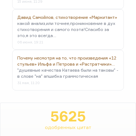
15 июня, 11:29
Давид Самойлов, стихотворение «Маркитант»
какой анализ,или точнее,проникновение в дух
стихотворения и самого поэта!Спасибо за
это,я это всегда…
06 июня, 19:21
Почему несмотря на то, что произведения «12
стульев» Ильфа и Петрова и «Растратчики»…
"душевные качества Катаева были на таковы" -
в слове "на" апшибка граммотическая
31 мая, 11:20
5625
одобренных цитат