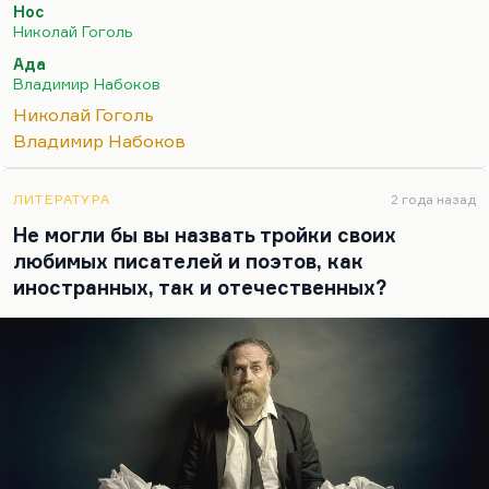
Нос
думаю, важность этой идеи даже не в том, что
Николай Гоголь
человека вытесняют из жизни самовлюбленные,
Ада
наглые, успешные люди, что, условно говоря,
Владимир Набоков
всегда есть наш успешный двойник. Условно
Николай Гоголь
говоря, наши неудачи – это чьи-то…
Владимир Набоков
ЛИТЕРАТУРА
2 года назад
Не могли бы вы назвать тройки своих
любимых писателей и поэтов, как
иностранных, так и отечественных?