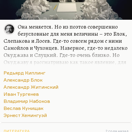
Она меняется. Но из поэтов совершенно
безусловные для меня величины – это Блок,
Слепакова и Лосев. Где-то совсем рядом с ними
Самойлов и Чухонцев. Наверное, где-то недалеко
Окуджава и Слуцкий. Где-то очень близко. Но
Окуджаву я рассматриваю как такое явление, для
меня песни, стихи и проза образуют такой
Редьярд Киплинг
конгломерат нерасчленимый. Видите, семерку
Александр Блок
только могу назвать. Но в самом первом ряду
Александр Житинский
люди, который я люблю кровной,
Иван Тургенев
нерасторжимой любовью. Блок, Слепакова и
Владимир Набоков
Лосев. Наверное, вот так.
Веслав Кунищак
Мне при первом знакомстве Кенжеев сказал:
Эрнест Хемингуэй
«Твоими любимыми поэтами должны быть Блок
и Мандельштам». Насчет Блока – да, говорю,
ЛИТЕРАТУРА
2 года назад