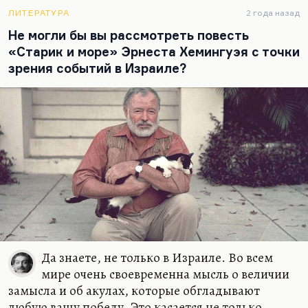
художественная его проза мне…
ЛИТЕРАТУРА
2 года назад
Не могли бы вы рассмотреть повесть
«Старик и море» Эрнеста Хемингуэя с точки
зрения событий в Израиле?
Да знаете, не только в Израиле. Во всем
мире очень своевременна мысль о величии
замысла и об акулах, которые обгладывают
любую вашу победу. Это касается не только