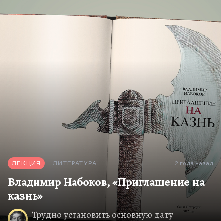
блистательные набоковские каламбуры в этом
романе совершенно утрачены. Но это,
понимаете, принципиальная набоковская
установка. Он считал, что переводить надо точно,
и поэтому многие созвучия, вот эти каламбуры -
это его…
ЛЕКЦИЯ
ЛИТЕРАТУРА
2 года назад
Владимир Набоков, «Приглашение на
казнь»
Трудно установить основную дату