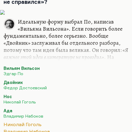
не справился»?
Идеальную форму выбрал По, написав
«Вильяма Вильсона». Если говорить более
фундаментально, более серьезно. Вообще
«Двойник» заслуживал бы отдельного разбора,
потому что там идея была великая. Он говорил:
«Я
важнее этой идеи в литературе не проводил»
. На
самом деле проводил, конечно. И Великий
Вильям Вильсон
инквизитор более важная идея, более интересная
Эдгар По
история. В чем важность идеи? Я не говорю о том,
Двойник
что он прекрасно написан. Прекрасно описан
Федор Достоевский
дебют безумия и раздвоение Голядкина. Я
Нос
думаю, важность этой идеи даже не в том, что
Николай Гоголь
человека вытесняют из жизни самовлюбленные,
Ада
наглые, успешные люди, что, условно говоря,
Владимир Набоков
всегда есть наш успешный двойник. Условно
Николай Гоголь
говоря, наши неудачи – это чьи-то…
Владимир Набоков