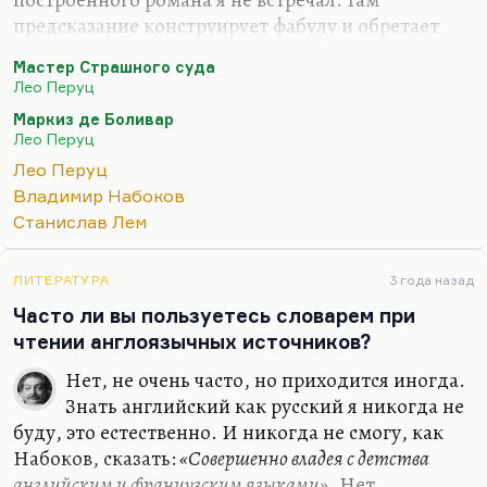
Те обстоятельства, которые предшествовали его
предсказание конструирует фабулу и обретает
рождению, довольно, в случае Набокова,…
перформативную функцию. То, что маркиз де
Мастер Страшного суда
Боливар предсказал, сбывается. Это, конечно,
Лео Перуц
гениальный роман совершенно. Ну и «Снег
Маркиз де Боливар
Святого Петра», ну и «Ночью под каменным
Лео Перуц
мостом». Перуц был чем позже, тем лучше. Но и
Лео Перуц
тем труднее ему было писать.
Владимир Набоков
Конечно, вот этот «Мастер Страшного суда»,
Станислав Лем
«Мастер Страшного суда» – очень страшный
роман, очень жуткий, готический. Перуц же
ЛИТЕРАТУРА
3 года назад
вообще был математик и шахматист, поэтому его
Часто ли вы пользуетесь словарем при
конструкции обладают великолепным…
чтении англоязычных источников?
Нет, не очень часто, но приходится иногда.
Знать английский как русский я никогда не
буду, это естественно. И никогда не смогу, как
Набоков, сказать:
«Совершенно владея с детства
английским и французским языками»
. Нет,