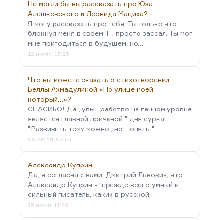
Не могли бы вы рассказать про Юза
Алешковского и Леонида Мациха?
Я могу рассказать про тебя. Ты только что
блркнул меня в своём ТГ, просто зассал. Ты мог
мне пригодиться в будущем, но…
12 июля, 15:25
Что вы можете сказать о стихотворении
Беллы Ахмадулиной «По улице моей
который…»?
СПАСИБО! Да , увы . рабство на генном уровне
является главной причиной " дня сурка
".Развивпть тему можно , но .. опять "…
09 июля, 03:01
Александр Куприн
Да, я согласна с вами, Дмитрий Львович, что
Александр Куприн - "прежде всего умный и
сильный писатель, каких в русской…
15 июня, 11:29