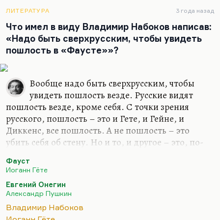
антропологического разлома. Чуковский – это
ЛИТЕРАТУРА
3 года назад
интеллигенция в первом поколении. Причем это
Что имел в виду Владимир Набоков написав:
человек, который от поколения своих предков, от
«Надо быть сверхрусским, чтобы увидеть
людей физического труда и довольно мрачного
пошлость в «Фаусте»»?
опыта взял невероятную живучесть и физическую
силу. Если бы он не умер от желтухи,
зараженный в плохой больнице или плохой
Вообще надо быть сверхрусским, чтобы
медсестрой, он бы сто лет прожил…
увидеть пошлость везде. Русские видят
пошлость везде, кроме себя. С точки зрения
русского, пошлость – это и Гете, и Гейне, и
Диккенс, все пошлость. А не пошлость – это
убить себя об стену. Но и то, и другое – это, по-
моему, одинаковая пошлость. А убить себя об
Фауст
стену – пошлость, по-моему, гораздо большая.
Иоганн Гёте
Я не думаю, что Набоков всерьез это говорит.
Евгений Онегин
Набоков как раз из тех русских, которые умеют
Александр Пушкин
уважать чужое. Я тут давеча для студенческих
Владимир Набоков
нужд перечитывал комментарий Набокова к
Иоганн Гёте