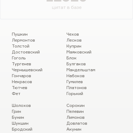
цитат в базе
Пушкин
Чехов
Лермонтов
Лесков
Толстой
Куприн
Достоевский
Маяковский
Гоголь
Блок
Тургенев
Булгаков
Чернышевский
Мандельштам
Гончаров
Набоков
Некрасов
Гумилев
Тютчев
Платонов
Фет
Горький
Шолохов
Сорокин
Грин
Пелевин
Бунин
Лимонов
Шукшин
Довлатов
Бродский
Акунин