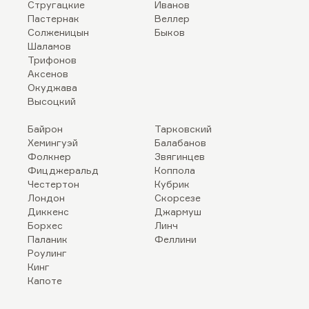
Стругацкие
Иванов
Пастернак
Веллер
Солженицын
Быков
Шаламов
Трифонов
Аксенов
Окуджава
Высоцкий
Байрон
Тарковский
Хемингуэй
Балабанов
Фолкнер
Звягинцев
Фицджеральд
Коппола
Честертон
Кубрик
Лондон
Скорсезе
Диккенс
Джармуш
Борхес
Линч
Паланик
Феллини
Роулинг
Кинг
Капоте