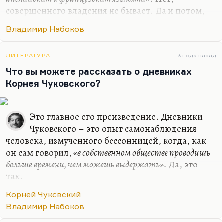
совершенного владения не бывает. Да и потом,
если вы помните, Набоков к словарю прибегал
Владимир Набоков
довольно регулярно: есть знаменитая его
фотография над Webster’ом, где он совершенно
сознательно позирует, но лишний раз
ЛИТЕРАТУРА
3 года назад
подчеркивает необозримость запаса словарного,
Что вы можете рассказать о дневниках
огромность английских лексических пластов, –
Корнея Чуковского?
тоже ведь он сознательно позирует с таким
озадаченным видом. Нельзя не прибегать к
Это главное его произведение. Дневники
словарю, когда ты работаешь с чужим языком. И
Чуковского – это опыт самонаблюдения
ничего унизительного для себя…
человека, измученного бессонницей, когда, как
он сам говорил,
«в собственном обществе проводишь
больше времени, чем можешь выдержать».
Да, это
так.
Чуковский – «белый волк», как называл его
Корней Чуковский
Шварц; причудливое, прекрасное, озлобленное
Владимир Набоков
существо, но это тоже жертва