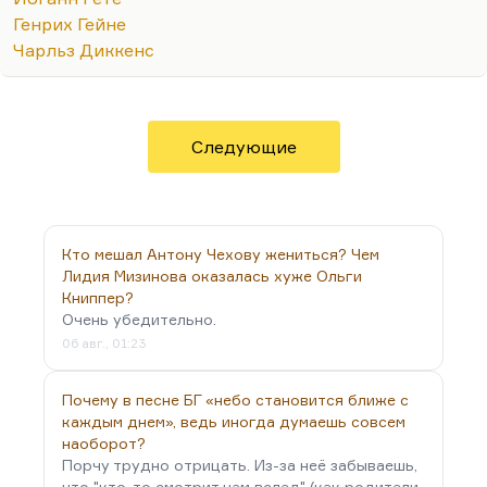
«Онегину». Сам перевод я не беру, перевод,
Генрих Гейне
конечно, обычный прозаический. Но
Чарльз Диккенс
комментарий гениальный. Набоков проследил и
вытащил на читательское обозрение такое
количество вкусных…
Следующие
Кто мешал Антону Чехову жениться? Чем
Лидия Мизинова оказалась хуже Ольги
Книппер?
Очень убедительно.
06 авг., 01:23
Почему в песне БГ «небо становится ближе с
каждым днем», ведь иногда думаешь совсем
наоборот?
Порчу трудно отрицать. Из-за неё забываешь,
что "кто-то смотрит нам вслед" (как родители