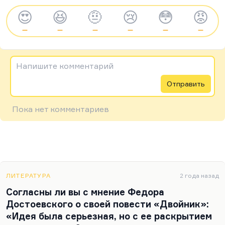
😍
😆
🤨
😢
😳
😡
—
—
—
—
—
—
Напишите комментарий
Отправить
Пока нет комментариев
ЛИТЕРАТУРА
2 года назад
Согласны ли вы с мнение Федора
Достоевского о своей повести «Двойник»:
«Идея была серьезная, но с ее раскрытием