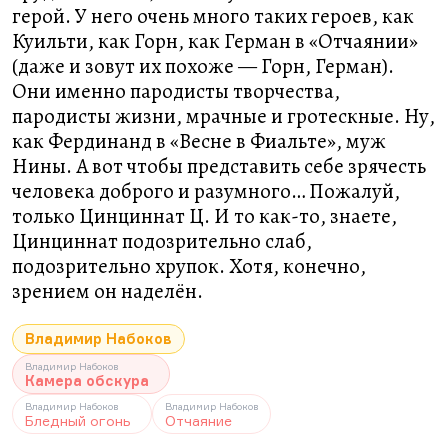
герой. У него очень много таких героев, как
Куильти, как Горн, как Герман в «Отчаянии»
(даже и зовут их похоже — Горн, Герман).
Они именно пародисты творчества,
пародисты жизни, мрачные и гротескные. Ну,
как Фердинанд в «Весне в Фиальте», муж
Нины. А вот чтобы представить себе зрячесть
человека доброго и разумного… Пожалуй,
только Цинциннат Ц. И то как-то, знаете,
Цинциннат подозрительно слаб,
подозрительно хрупок. Хотя, конечно,
зрением он наделён.
Владимир Набоков
Владимир Набоков
Камера обскура
Владимир Набоков
Владимир Набоков
Бледный огонь
Отчаяние