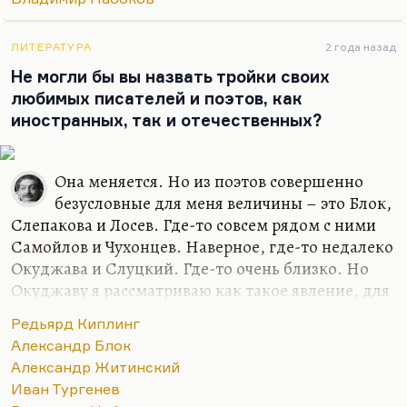
ЛИТЕРАТУРА
2 года назад
Не могли бы вы назвать тройки своих
любимых писателей и поэтов, как
иностранных, так и отечественных?
Она меняется. Но из поэтов совершенно
безусловные для меня величины – это Блок,
Слепакова и Лосев. Где-то совсем рядом с ними
Самойлов и Чухонцев. Наверное, где-то недалеко
Окуджава и Слуцкий. Где-то очень близко. Но
Окуджаву я рассматриваю как такое явление, для
меня песни, стихи и проза образуют такой
Редьярд Киплинг
конгломерат нерасчленимый. Видите, семерку
Александр Блок
только могу назвать. Но в самом первом ряду
Александр Житинский
люди, который я люблю кровной,
Иван Тургенев
нерасторжимой любовью. Блок, Слепакова и