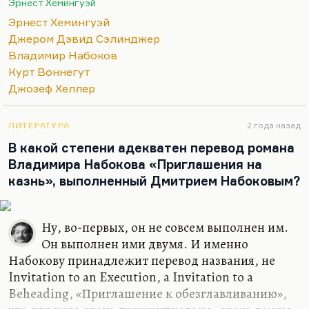
Эрнест Хемингуэй
Понимаете, какая вещь? «Старик и море» написан
Эрнест Хемингуэй
в минуты, когда Хемингуэй переживал
Джером Дэвид Сэлинджер
последний всплеск гениальности. Все остальное,
Владимир Набоков
что он делал в это время, не годилось никуда.
Курт Воннегут
«Острова в океане», которые так любила
Джозеф Хеллер
Новодворская, – это все-таки повторение
пройденного. Вещь получилась
ЛИТЕРАТУРА
2 года назад
несбалансированной и незавершенной. Ее
В какой степени адекватен перевод романа
посмертно издали, там есть…
Владимира Набокова «Приглашения на
казнь», выполненный Дмитрием Набоковым?
Ну, во-первых, он не совсем выполнен им.
Он выполнен ими двумя. И именно
Набокову принадлежит перевод названия, не
Invitation to an Execution, а Invitation to a
Beheading, «Приглашение к обезглавливанию»,