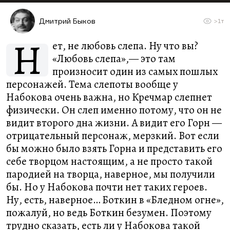
Дмитрий Быков
>1т
Н
ет, не любовь слепа. Ну что вы?
«Любовь слепа»,— это там
произносит один из самых пошлых
персонажей. Тема слепоты вообще у
Набокова очень важна, но Кречмар слепнет
физически. Он слеп именно потому, что он не
видит второго дна жизни. А видит его Горн —
отрицательный персонаж, мерзкий. Вот если
бы можно было взять Горна и представить его
себе творцом настоящим, а не просто такой
пародией на творца, наверное, мы получили
бы. Но у Набокова почти нет таких героев.
Ну, есть, наверное… Боткин в «Бледном огне»,
пожалуй, но ведь Боткин безумен. Поэтому
трудно сказать, есть ли у Набокова такой