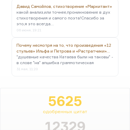
Давид Самойлов, стихотворение «Маркитант»
какой анализ,или точнее,проникновение в дух
стихотворения и самого поэта!Спасибо за
это,я это всегда…
06 июня, 19:21
Почему несмотря на то, что произведения «12
стульев» Ильфа и Петрова и «Растратчики»…
"душевные качества Катаева были на таковы" -
в слове "на" апшибка граммотическая
31 мая, 11:20
5625
одобренных цитат
12329