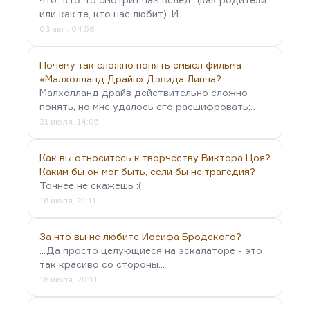
или как те, кто нас любит). И…
03 авг., 04:58
Почему так сложно понять смысл фильма
«Малхолланд Драйв» Дэвида Линча?
Малхолланд драйв действительно сложно
понять, но мне удалось его расшифровать:…
31 июля, 14:05
Как вы относитесь к творчеству Виктора Цоя?
Каким бы он мог быть, если бы не трагедия?
Точнее не скажешь :(
16 июля, 21:11
За что вы не любите Иосифа Бродского?
...Да просто целующиеся на эскалаторе - это
так красиво со стороны...
16 июля, 20:11