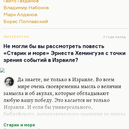
Гайто Газданов
третьем месте – Алданов, который, безусловно,
Владимир Набоков
когда пишет исторические очерки (например, об
Марк Алданов
Азефе), приобретает холодный блеск, какой был у
Борис Поплавский
Короленко в его документальной прозе. Но
художественная его проза мне…
ЛИТЕРАТУРА
2 года назад
Не могли бы вы рассмотреть повесть
«Старик и море» Эрнеста Хемингуэя с точки
зрения событий в Израиле?
Да знаете, не только в Израиле. Во всем
мире очень своевременна мысль о величии
замысла и об акулах, которые обгладывают
любую вашу победу. Это касается не только
Израиля. И если бы универсального,
библейского, всечеловеческого значения не имела
эта повесть Хемингуэя, она бы Нобеля не
Старик и море
получила. Она не вызвала бы такого восторга.