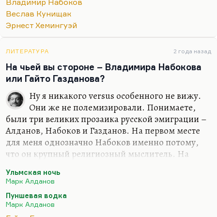
Владимир Набоков
Лосев. Наверное, вот так.
Веслав Кунищак
Мне при первом знакомстве Кенжеев сказал:
Эрнест Хемингуэй
«Твоими любимыми поэтами должны быть Блок
и Мандельштам». Насчет Блока – да, говорю,
ЛИТЕРАТУРА
2 года назад
точно, не ошибся. А вот насчет Мандельштама –
На чьей вы стороне – Владимира Набокова
не знаю. При всем бесконечном…
или Гайто Газданова?
Ну я никакого versus особенного не вижу.
Они же не полемизировали. Понимаете,
были три великих прозаика русской эмиграции –
Алданов, Набоков и Газданов. На первом месте
для меня однозначно Набоков именно потому,
что он крупный религиозный мыслитель. На
втором – Газданов, потому что все-таки у него
Ульмская ночь
замечательная сухая проза, замечательная
Марк Алданов
гармония, прелестные женские образы. Это такая
Пуншевая водка
своеобразная метафизика, непроявленная и
Марк Алданов
непроговоренная, но она, конечно, есть. На