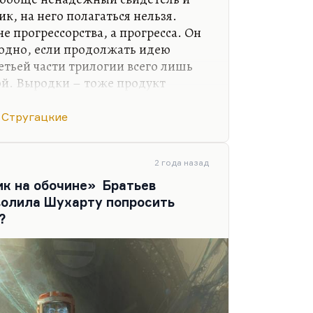
к, на него полагаться нельзя.
не прогрессорства, а прогресса. Он
годно, если продолжать идею
етьей части трилогии всего лишь
ой. Выродки – тоже продукт
одки – это, условно говоря,
ку Тойво Глумов сам выродок,
 Стругацкие
ситуации, что приводит его к
женой, со старшим другом
что Тойво Глумов ненавидит
2 года назад
 прогресс. Поэтому он с таким
ик на обочине» Братьев
иски других люденов, он…
волила Шухарту попросить
?