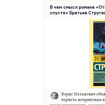
Это очень страшно придуман
В чем смысл романа «От
говорить, она всегда была 
спустя» Братьев Струга
были без белка. При этом он
язык…
Борис Натанович объя
терпеть неприятные я