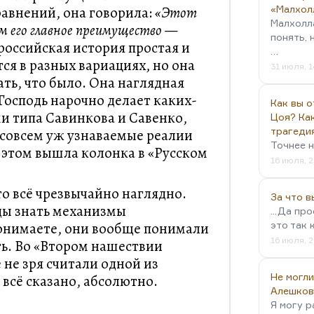
авнений, она говорила:
«Этот
«Малхол
Малхолл
ом его главное преимущество —
понять, 
 российская история простая и
…
ся в разных вариациях, но она
31 июля, 1
ть, что было. Она наглядная
 Господь нарочно делает каких-
Как вы о
и типа Савинкова и Савенко,
Цоя? Как
трагеди
 совсем уж узнаваемые реалии
Точнее н
 этом вышла колонка в «Русском
16 июля, 2
что всё чрезвычайно наглядно.
За что 
оды знать механизмы
...Да пр
нимаете, они вообще понимали
это так 
16 июля, 2
ть. Во «Втором нашествии
 не зря считали одной из
Не могли
всё сказано, абсолютно.
Алешков
Я могу р