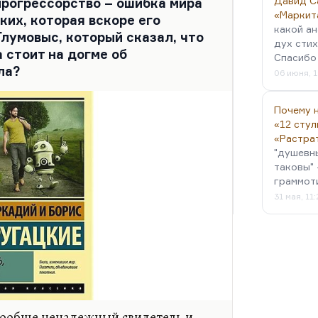
Давид С
прогрессорство – ошибка мира
«Маркит
ких, которая вскоре его
какой ан
Глумовыс, который сказал, что
дух стих
 стоит на догме об
Спасибо 
ла?
06 июня, 1
Почему н
«12 стул
«Растра
"душевн
таковы" 
граммот
31 мая, 11
 вообще ненадежный свидетель и