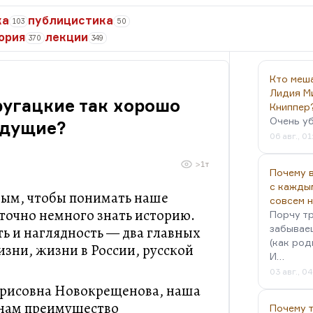
ка
публицистика
103
50
ория
лекции
370
349
Кто меш
Лидия М
ругацкие так хорошо
Книппер
Очень у
удущие?
06 авг., 01
>1т
Почему в
с кажды
ным, чтобы понимать наше
совсем 
точно немного знать историю.
Порчу тр
забываеш
ь и наглядность — два главных
(как род
зни, жизни в России, русской
И…
03 авг., 0
орисовна Новокрещенова, наша
 нам преимущество
Почему 