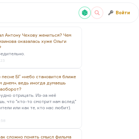
Войти
ал Антону Чехову жениться? Чем
изинова оказалась хуже Ольги
?
бедительно.
:23
 песне БГ «небо становится ближе
м днем», ведь иногда думаешь
наоборот?
удно отрицать. Из-за неё
ь, что "кто-то смотрит нам вслед"
ители или как те, кто нас любит).
4:58
так сложно понять смысл фильма