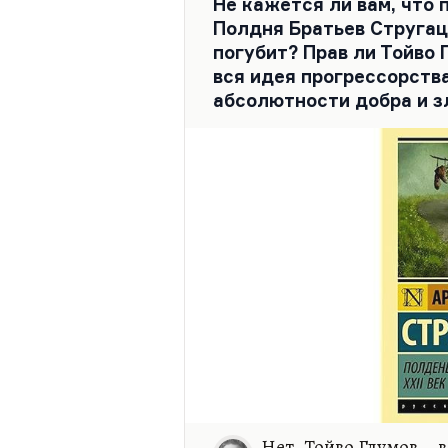
Не кажется ли вам, что 
Полдня Братьев Стругац
погубит? Прав ли Тойво 
вся идея прогрессорства
абсолютности добра и з
Нет, Тойво Глумов –