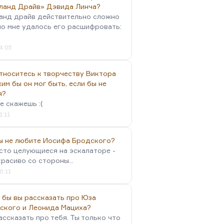
ланд Драйв» Дэвида Линча?
анд драйв действительно сложно
но мне удалось его расшифровать:
4:05
тноситесь к творчеству Виктора
им бы он мог быть, если бы не
я?
е скажешь :(
1:11
вы не любите Иосифа Бродского?
осто целующиеся на эскалаторе -
красиво со стороны...
0:11
 бы вы рассказать про Юза
ского и Леонида Мациха?
ассказать про тебя. Ты только что