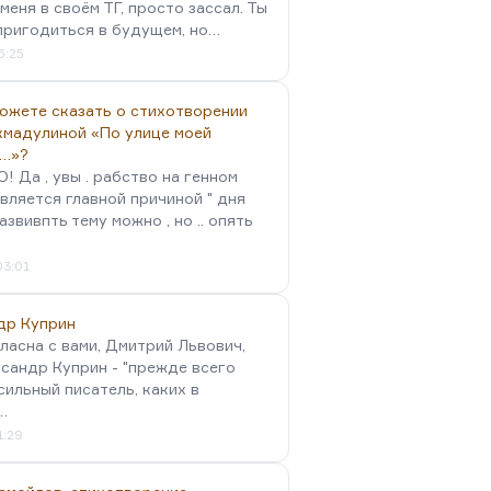
меня в своём ТГ, просто зассал. Ты
пригодиться в будущем, но…
5:25
можете сказать о стихотворении
хмадулиной «По улице моей
…»?
 Да , увы . рабство на генном
вляется главной причиной " дня
Развивпть тему можно , но .. опять
03:01
др Куприн
гласна с вами, Дмитрий Львович,
сандр Куприн - "прежде всего
сильный писатель, каких в
…
1:29