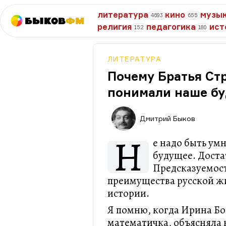
литература
кино
музы
4693
655
Быков
ФМ
религия
педагогика
ист
152
180
ЛИТЕРАТУРА
Почему Братья Ст
понимали наше б
Дмитрий Быков
Н
е надо быть ум
будущее. Доста
Предсказуемост
преимущества русской жи
истории.
Я помню, когда Ирина Б
математичка, объясняла