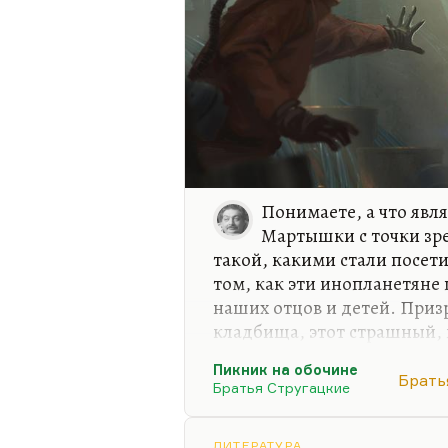
Понимаете, а что явл
Мартышки с точки зр
такой, какими стали посети
том, как эти инопланетяне 
наших отцов и детей. Приз
кладбища, этот страшный,
фантом (конечно, намек на 
Пикник на обочине
бесконечное воскрешение);
Брать
Братья Стругацкие
ночам и издает тот же стр
Зоны от вагонеток с песком
ЛИТЕРАТУРА