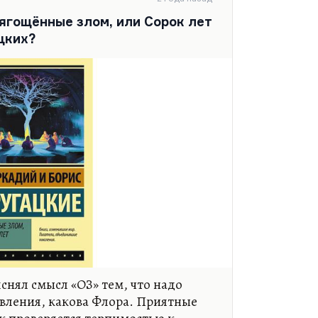
о: она стала молчать, перестала
ягощённые злом, или Сорок лет
при этом покрыта шерсткой, а глаза
цких?
а всегда была веселая, а папа
снял смысл «ОЗ» тем, что надо
вления, какова Флора. Приятные