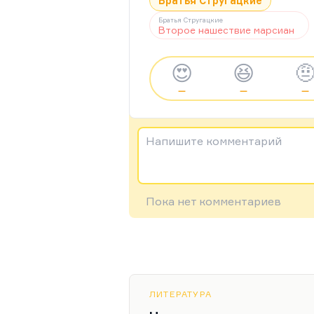
Братья Стругацкие
Братья Стругацкие
Второе нашествие марсиан
😍
😆

—
—
—
Напишите комментарий
Пока нет комментариев
ЛИТЕРАТУРА