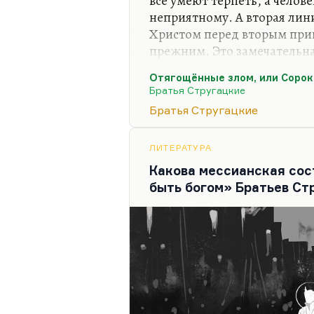
все умеют терпеть, а челов
неприятному. А вторая линия
Христом перед вторым при
прежним. Это замечательна
есть Г.А. Носов – новый пе
Отягощённые злом, или Сорок
Христос, как у Мирера (бли
Братья Стругацкие
«Евангелии Булгакова», раз
Братья Стругацкие
Г.А. Носов, силовая – деми
двойного, двоящегося образ
как реакция на большой ло
ЛИТЕРАТУРА
переходная. Я думаю, мы е
Какова мессианская со
быть богом» Братьев Ст