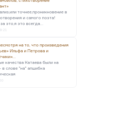
амойлов, стихотворение
ант»
ализ,или точнее,проникновение в
отворения и самого поэта!
за это,я это всегда…
9:21
есмотря на то, что произведения
ьев» Ильфа и Петрова и
тчики»…
ые качества Катаева были на
- в слове "на" апшибка
ическая
:20