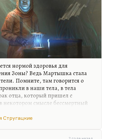
яется нормой здоровья для
ения Зоны? Ведь Мартышка стала
тели. Помните, там говорится о
проникли в наши тела, в тела
рак отца, который пришел с
 в некотором смысле бессмертный
советский культ мертвых и их
 Мартышка, которая скрипит по
я Стругацкие
ашный скрип, который доносится из
.
2 года назад