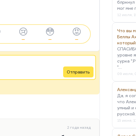
блркнул 
мог мне 
12 июля, 1

😢
😳
😡
Что вы 
Беллы А
—
—
—
который
СПАСИБО!
уровне я
сурка ".
"…
Отправить
09 июля, 
Алексан
Да, я со
что Алек
умный и 
русской
15 июня, 1
2 года назад