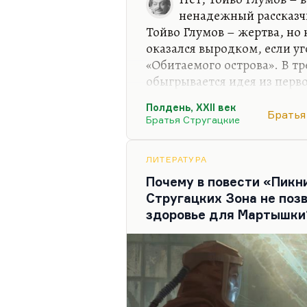
ненадежный рассказчи
Тойво Глумов – жертва, но 
оказался выродком, если у
«Обитаемого острова». В тр
обыгрывается идея из перв
естественной эволюции. Выр
Полдень, XXII век
людены Саракша. А посколь
Братья
Братья Стругацкие
заложник этой трагической 
взаимному непониманию с 
Каммерером. Естественно, 
ЛИТЕРАТУРА
прогрессорство и ненавидит
Почему в повести «Пикн
пылом набрасывается на по
Стругацких Зона не поз
здоровье для Мартышки