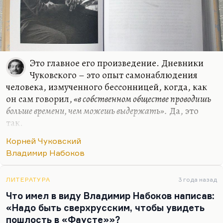
Это главное его произведение. Дневники
Чуковского – это опыт самонаблюдения
человека, измученного бессонницей, когда, как
он сам говорил,
«в собственном обществе проводишь
больше времени, чем можешь выдержать».
Да, это
так.
Чуковский – «белый волк», как называл его
Корней Чуковский
Шварц; причудливое, прекрасное, озлобленное
Владимир Набоков
существо, но это тоже жертва
антропологического разлома. Чуковский – это
ЛИТЕРАТУРА
3 года назад
интеллигенция в первом поколении. Причем это
Что имел в виду Владимир Набоков написав:
человек, который от поколения своих предков, от
«Надо быть сверхрусским, чтобы увидеть
людей физического труда и довольно мрачного
пошлость в «Фаусте»»?
опыта взял невероятную живучесть и физическую