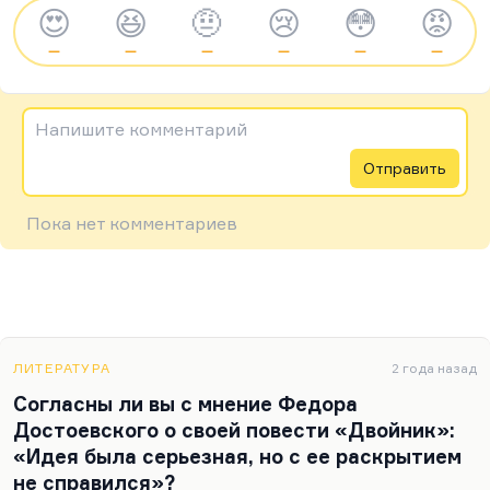
😍
😆
🤨
😢
😳
😡
—
—
—
—
—
—
Напишите комментарий
Отправить
Пока нет комментариев
ЛИТЕРАТУРА
2 года назад
Согласны ли вы с мнение Федора
Достоевского о своей повести «Двойник»:
«Идея была серьезная, но с ее раскрытием
не справился»?