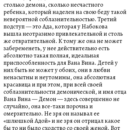
столько демона, сколько несчастного
ребенка, который наделен на свою беду такой
невероятной соблазнительностью. Третий
подступ — это Ада, которая у Набокова
вышла неотразимо привлекательной и столь
же отвратительной. К тому же она не может
забеременеть, у нее действительно есть
абсолютно такая полная, идеальная
приспособленность для Вана Вина. Детей у
них быть не может у обоих, они в любви
ненасытны и неутомимы, она абсолютная
красавица и при этом, при всей своей
соблазнительности демонической, и имя отца
Вана Вина — Демон — здесь совершенно не
случайно, она все-таки порочна и
омерзительно. Не зря он называл ее
«шлюшкой Адой» и не зря он отрицал какое
бы то ни было сходство со своей женой. Вот