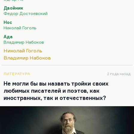
история. В чем важность идеи? Я не говорю о том,
Двойник
что он прекрасно написан. Прекрасно описан
Федор Достоевский
дебют безумия и раздвоение Голядкина. Я
Нос
думаю, важность этой идеи даже не в том, что
Николай Гоголь
человека вытесняют из жизни самовлюбленные,
Ада
наглые, успешные люди, что, условно говоря,
Владимир Набоков
всегда есть наш успешный двойник. Условно
Николай Гоголь
говоря, наши неудачи – это чьи-то…
Владимир Набоков
ЛИТЕРАТУРА
2 года назад
Не могли бы вы назвать тройки своих
любимых писателей и поэтов, как
иностранных, так и отечественных?