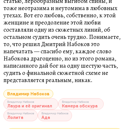
статью, лерообразным выгибом спины, и
тоже неотразима и неутомима в любовных
утехах. Вот его любовь, собственно, к этой
женщине и преодоление этой любви
составляли одну из сюжетных линий, об
остальном судить очень трудно. Понимаете,
то, что решил Дмитрий Набоков это
напечатать — спасибо ему, каждое слово
Набокова драгоценно, но из этого романа,
написанного дай бог на одну шестую часть,
судить о финальной сюжетной схеме не
представляется реальным, никак.
Владимир Набоков
Владимир Набоков
Владимир Набоков
Лаура и её оригинал
Камера обскура
Владимир Набоков
Владимир Набоков
Лолита
Ада