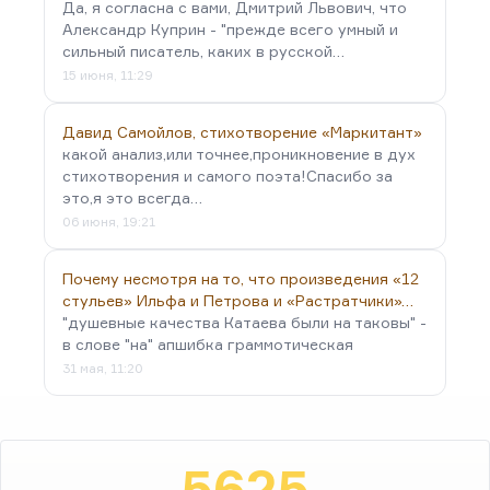
Да, я согласна с вами, Дмитрий Львович, что
Александр Куприн - "прежде всего умный и
сильный писатель, каких в русской…
15 июня, 11:29
Давид Самойлов, стихотворение «Маркитант»
какой анализ,или точнее,проникновение в дух
стихотворения и самого поэта!Спасибо за
это,я это всегда…
06 июня, 19:21
Почему несмотря на то, что произведения «12
стульев» Ильфа и Петрова и «Растратчики»…
"душевные качества Катаева были на таковы" -
в слове "на" апшибка граммотическая
31 мая, 11:20
5625