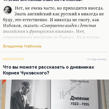
Нет, не очень часто, но приходится иногда.
Знать английский как русский я никогда не
буду, это естественно. И никогда не смогу, как
Набоков, сказать:
«Совершенно владея с детства
английским и французским языками»
. Нет,
совершенного владения не бывает. Да и потом,
если вы помните, Набоков к словарю прибегал
Владимир Набоков
довольно регулярно: есть знаменитая его
фотография над Webster’ом, где он совершенно
сознательно позирует, но лишний раз
ЛИТЕРАТУРА
3 года назад
подчеркивает необозримость запаса словарного,
Что вы можете рассказать о дневниках
огромность английских лексических пластов, –
Корнея Чуковского?
тоже ведь он сознательно позирует с таким
озадаченным видом. Нельзя не прибегать к
словарю, когда ты работаешь с чужим языком. И
ничего унизительного для себя…