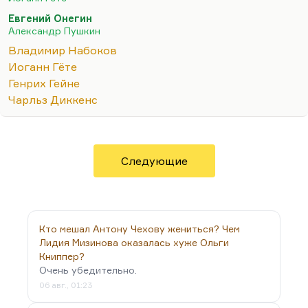
Я не думаю, что Набоков всерьез это говорит.
Евгений Онегин
Набоков как раз из тех русских, которые умеют
Александр Пушкин
уважать чужое. Я тут давеча для студенческих
Владимир Набоков
нужд перечитывал комментарий Набокова к
Иоганн Гёте
«Онегину». Сам перевод я не беру, перевод,
Генрих Гейне
конечно, обычный прозаический. Но
Чарльз Диккенс
комментарий гениальный. Набоков проследил и
вытащил на читательское обозрение такое
количество вкусных…
Следующие
Кто мешал Антону Чехову жениться? Чем
Лидия Мизинова оказалась хуже Ольги
Книппер?
Очень убедительно.
06 авг., 01:23