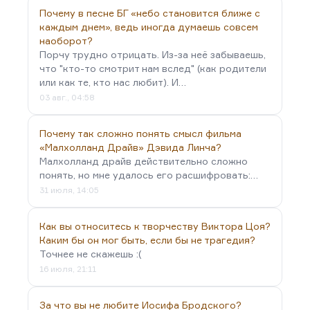
Почему в песне БГ «небо становится ближе с
каждым днем», ведь иногда думаешь совсем
наоборот?
Порчу трудно отрицать. Из-за неё забываешь,
что "кто-то смотрит нам вслед" (как родители
или как те, кто нас любит). И…
03 авг., 04:58
Почему так сложно понять смысл фильма
«Малхолланд Драйв» Дэвида Линча?
Малхолланд драйв действительно сложно
понять, но мне удалось его расшифровать:…
31 июля, 14:05
Как вы относитесь к творчеству Виктора Цоя?
Каким бы он мог быть, если бы не трагедия?
Точнее не скажешь :(
16 июля, 21:11
За что вы не любите Иосифа Бродского?