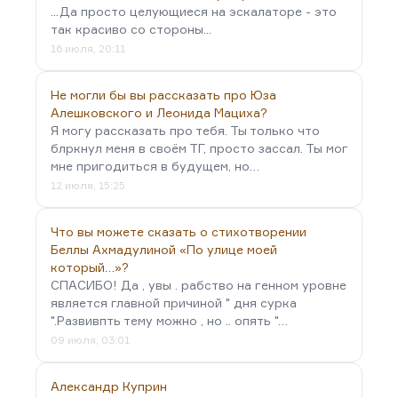
...Да просто целующиеся на эскалаторе - это
так красиво со стороны...
16 июля, 20:11
Не могли бы вы рассказать про Юза
Алешковского и Леонида Мациха?
Я могу рассказать про тебя. Ты только что
блркнул меня в своём ТГ, просто зассал. Ты мог
мне пригодиться в будущем, но…
12 июля, 15:25
Что вы можете сказать о стихотворении
Беллы Ахмадулиной «По улице моей
который…»?
СПАСИБО! Да , увы . рабство на генном уровне
является главной причиной " дня сурка
".Развивпть тему можно , но .. опять "…
09 июля, 03:01
Александр Куприн