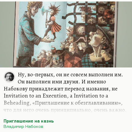
Ну, во-первых, он не совсем выполнен им.
Он выполнен ими двумя. И именно
Набокову принадлежит перевод названия, не
Invitation to an Execution, а Invitation to a
Beheading, «Приглашение к обезглавливанию»,
что для него очень принципиально, очень важно.
Что касается качеств, достоинств этого перевода,
Приглашение на казнь
понимаете, какие-то вещи там непереводимы.
Владимир Набоков
Например, ударили часы, и их отгул, перегул и