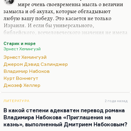
мире очень своевременна мысль о величии
замысла и об акулах, которые обгладывают
любую вашу победу. Это касается не только
Израиля. И если бы универсального,
библейского, всечеловеческого значения не имела
эта повесть Хемингуэя, она бы Нобеля не
Старик и море
получила. Она не вызвала бы такого восторга.
Эрнест Хемингуэй
Понимаете, какая вещь? «Старик и море» написан
Эрнест Хемингуэй
в минуты, когда Хемингуэй переживал
Джером Дэвид Сэлинджер
последний всплеск гениальности. Все остальное,
Владимир Набоков
что он делал в это время, не годилось никуда.
Курт Воннегут
«Острова в океане», которые так любила
Джозеф Хеллер
Новодворская, – это все-таки повторение
пройденного. Вещь получилась
ЛИТЕРАТУРА
2 года назад
несбалансированной и незавершенной. Ее
В какой степени адекватен перевод романа
посмертно издали, там есть…
Владимира Набокова «Приглашения на
казнь», выполненный Дмитрием Набоковым?