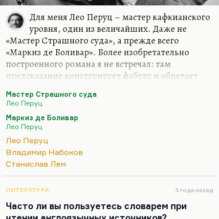
Для меня Лео Перуц – мастер кафкианского
уровня, один из величайших. Даже не
«Мастер Страшного суда», а прежде всего
«Маркиз де Боливар». Более изобретательно
построенного романа я не встречал: там
предсказание конструирует фабулу и обретает
перформативную функцию. То, что маркиз де
Мастер Страшного суда
Боливар предсказал, сбывается. Это, конечно,
Лео Перуц
гениальный роман совершенно. Ну и «Снег
Маркиз де Боливар
Святого Петра», ну и «Ночью под каменным
Лео Перуц
мостом». Перуц был чем позже, тем лучше. Но и
Лео Перуц
тем труднее ему было писать.
Владимир Набоков
Конечно, вот этот «Мастер Страшного суда»,
Станислав Лем
«Мастер Страшного суда» – очень страшный
роман, очень жуткий, готический. Перуц же
ЛИТЕРАТУРА
3 года назад
вообще был математик и шахматист, поэтому его
Часто ли вы пользуетесь словарем при
конструкции обладают великолепным…
чтении англоязычных источников?