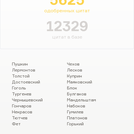
одобренных цитат
12329
цитат в базе
Пушкин
Чехов
Лермонтов
Лесков
Толстой
Куприн
Достоевский
Маяковский
Гоголь
Блок
Тургенев
Булгаков
Чернышевский
Мандельштам
Гончаров
Набоков
Некрасов
Гумилев
Тютчев
Платонов
Фет
Горький