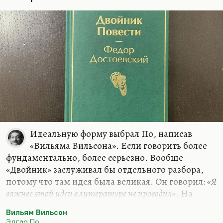
Идеальную форму выбрал По, написав
«Вильяма Вильсона». Если говорить более
фундаментально, более серьезно. Вообще
«Двойник» заслуживал бы отдельного разбора,
потому что там идея была великая. Он говорил:
«Я
важнее этой идеи в литературе не проводил»
. На
самом деле проводил, конечно. И Великий
Вильям Вильсон
инквизитор более важная идея, более интересная
Эдгар По