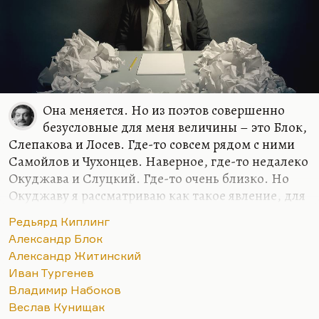
Она меняется. Но из поэтов совершенно
безусловные для меня величины – это Блок,
Слепакова и Лосев. Где-то совсем рядом с ними
Самойлов и Чухонцев. Наверное, где-то недалеко
Окуджава и Слуцкий. Где-то очень близко. Но
Окуджаву я рассматриваю как такое явление, для
меня песни, стихи и проза образуют такой
Редьярд Киплинг
конгломерат нерасчленимый. Видите, семерку
Александр Блок
только могу назвать. Но в самом первом ряду
Александр Житинский
люди, который я люблю кровной,
Иван Тургенев
нерасторжимой любовью. Блок, Слепакова и
Владимир Набоков
Лосев. Наверное, вот так.
Веслав Кунищак