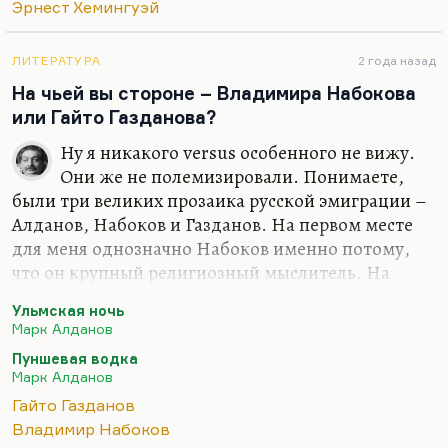
Мне при первом знакомстве Кенжеев сказал:
Эрнест Хемингуэй
«Твоими любимыми поэтами должны быть Блок
и Мандельштам». Насчет Блока – да, говорю,
ЛИТЕРАТУРА
2 года назад
точно, не ошибся. А вот насчет Мандельштама –
На чьей вы стороне – Владимира Набокова
не знаю. При всем бесконечном…
или Гайто Газданова?
Ну я никакого versus особенного не вижу.
Они же не полемизировали. Понимаете,
были три великих прозаика русской эмиграции –
Алданов, Набоков и Газданов. На первом месте
для меня однозначно Набоков именно потому,
что он крупный религиозный мыслитель. На
втором – Газданов, потому что все-таки у него
Ульмская ночь
замечательная сухая проза, замечательная
Марк Алданов
гармония, прелестные женские образы. Это такая
Пуншевая водка
своеобразная метафизика, непроявленная и
Марк Алданов
непроговоренная, но она, конечно, есть. На
Гайто Газданов
третьем месте – Алданов, который, безусловно,
Владимир Набоков
когда пишет исторические очерки (например, об