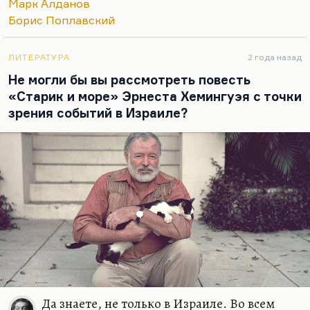
Марк Алданов
Азефе), приобретает холодный блеск, какой был у
Борис Поплавский
Короленко в его документальной прозе. Но
художественная его проза мне…
ЛИТЕРАТУРА
2 года назад
Не могли бы вы рассмотреть повесть
«Старик и море» Эрнеста Хемингуэя с точки
зрения событий в Израиле?
Да знаете, не только в Израиле. Во всем