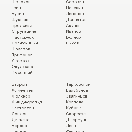
Шолохов
Сорокин
Грин
Пелевин
Бунин
Лимонов
Шукшин
Довлатов
Бродский
Акунин
Стругацкие
Иванов
Пастернак
Веллер
Солженицын
Быков
Шаламов
Трифонов
Аксенов
Окуджава
Высоцкий
Байрон
Тарковский
Хемингуэй
Балабанов
Фолкнер
Звягинцев
Фицджеральд
Коппола
Честертон
Кубрик
Лондон
Скорсезе
Диккенс
Джармуш
Борхес
Линч
Паланик
Феллини