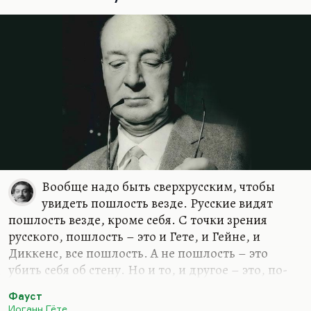
силу. Если бы он не умер от желтухи,
зараженный в плохой больнице или плохой
медсестрой, он бы сто лет прожил…
Вообще надо быть сверхрусским, чтобы
увидеть пошлость везде. Русские видят
пошлость везде, кроме себя. С точки зрения
русского, пошлость – это и Гете, и Гейне, и
Диккенс, все пошлость. А не пошлость – это
убить себя об стену. Но и то, и другое – это, по-
моему, одинаковая пошлость. А убить себя об
Фауст
стену – пошлость, по-моему, гораздо большая.
Иоганн Гёте