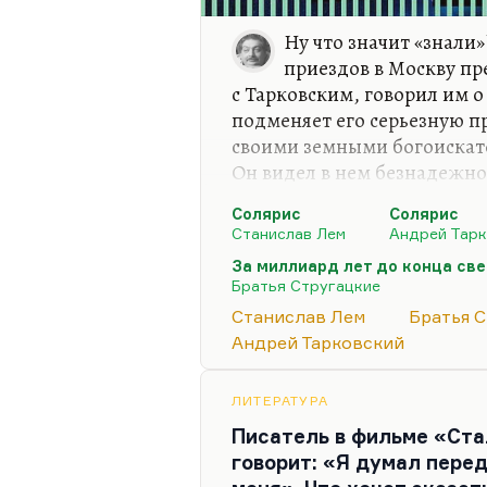
Ну что значит «знали
приездов в Москву пр
с Тарковским, говорил им о
подменяет его серьезную п
своими земными богоискат
Он видел в нем безнадежно
Но Лем и Стругацкие, безу
Солярис
Солярис
взаимного влияния. Я дума
Станислав Лем
Андрей Тарк
найденная в ванне» повлия
За миллиард лет до конца св
особенности на «За миллиа
Братья Стругацкие
Стругацких, прежде всего
Станислав Лем
Братья 
Странников, я думаю, повл
Андрей Тарковский
это невозможность контакт
ЛИТЕРАТУРА
Писатель в фильме «Ста
говорит: «Я думал перед