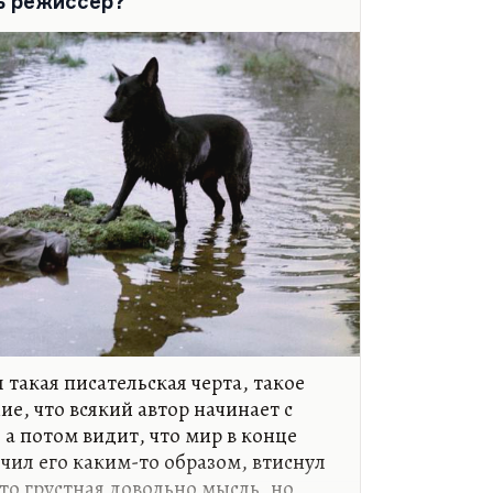
ть режиссер?
 такая писательская черта, такое
е, что всякий автор начинает с
а потом видит, что мир в конце
чил его каким-то образом, втиснул
это грустная довольно мысль, но