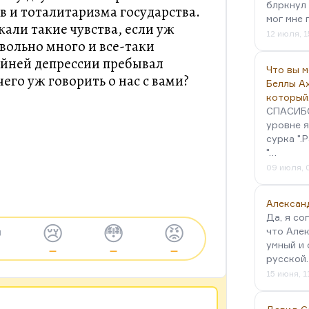
блркнул 
 и тоталитаризма государства.
мог мне 
кали такие чувства, если уж
12 июля, 1
ольно много и все-таки
айней депрессии пребывал
Что вы 
чего уж говорить о нас с вами?
Беллы А
который
СПАСИБО!
уровне я
сурка ".
"…
09 июля, 
Алексан
Да, я со

😢
😳
😡
что Алек
умный и 
—
—
—
русской
15 июня, 1