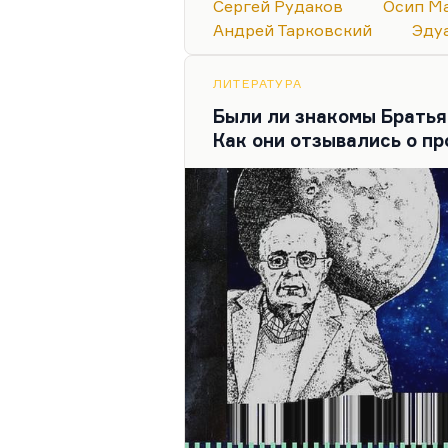
Сергей Рудаков
Осип М
приспособленного. Положил
Андрей Тарковский
Эду
Сергей Рудаков… как поэта 
что недостаточно знаю, да и
ЛИТЕРАТУРА
опубликованы. А по перепис
Были ли знакомы Братья
определение Ахматовой:
«О
Как они отзывались о пр
гениальным поэтом является 