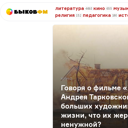
литература
кино
музы
4693
655
Быков
ФМ
религия
педагогика
ист
152
180
КИНО
Говоря о фильме
Андрея Тарковског
больших художни
жизни, что их жер
ненужной?