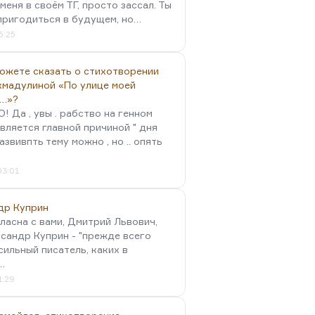
меня в своём ТГ, просто зассал. Ты
пригодиться в будущем, но…
5:25
можете сказать о стихотворении
хмадулиной «По улице моей
…»?
 Да , увы . рабство на генном
вляется главной причиной " дня
Развивпть тему можно , но .. опять
03:01
др Куприн
гласна с вами, Дмитрий Львович,
сандр Куприн - "прежде всего
сильный писатель, каких в
…
1:29