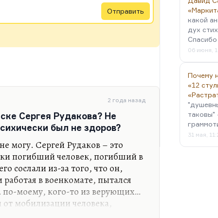
Давид С
«Маркит
Отправить
какой ан
дух стих
Спасибо 
06 июня, 1
Почему н
«12 стул
«Растра
2 года назад
"душевн
таковы" 
иске Сергея Рудакова? Не
граммот
психически был не здоров?
31 мая, 11
не могу. Сергей Рудаков – это
ски погибший человек, погибший в
о сослали из-за того, что он,
 работая в военкомате, пытался
… по-моему, кого-то из верующих…
и от мобилизации человека,
вого, совсем к ней не