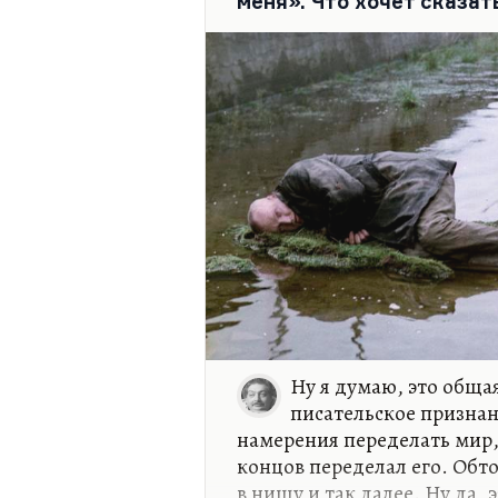
меня». Что хочет сказа
Ну я думаю, это общая
писательское признани
намерения переделать мир, 
концов переделал его. Обто
в нишу и так далее. Ну да, 