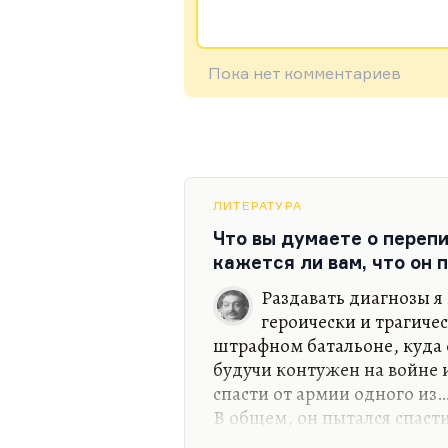
Пока нет комментариев
ЛИТЕРАТУРА
Что вы думаете о переп
кажется ли вам, что он 
Раздавать диагнозы я 
героически и трагиче
штрафном батальоне, куда ег
будучи контужен на войне и
спасти от армии одного из
В общем, он пытался спаст
совершенно к войне не гото