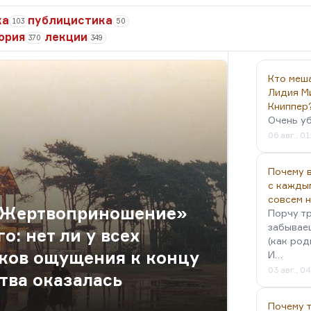
ка
публицистика
103
50
ория
лекции
370
349
Кто меш
Лидия М
Книппер
Очень у
06 авг., 01
Почему в
с кажды
совсем 
 «Жертвоприношение»
Порчу тр
забываеш
о: нет ли у всех
(как род
ков ощущения к концу
И…
03 авг., 0
тва оказалась
Почему 