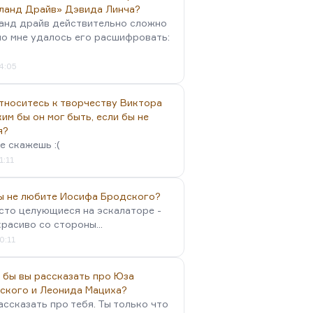
ланд Драйв» Дэвида Линча?
анд драйв действительно сложно
но мне удалось его расшифровать:
4:05
тноситесь к творчеству Виктора
им бы он мог быть, если бы не
я?
е скажешь :(
1:11
вы не любите Иосифа Бродского?
осто целующиеся на эскалаторе -
красиво со стороны...
0:11
 бы вы рассказать про Юза
ского и Леонида Мациха?
ассказать про тебя. Ты только что