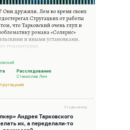
»? Они дружили. Лем во время своих
едостерегал Стругацких от работы
 том, что Тарковский очень глуп и
роблематику романа «Солярис»
ельскими и иными установками.
го гуманитария.
словно, находились в ситуации
ю, что «Насморк» и «Рукопись,
овский
ли на поздних Стругацких, в
ета
Расследование
рд лет…». Некоторые идеи
Станислав Лем
 пессимизм в отношении
Стругацкие
иял на «Фиаско», повлиял на Лема,
а. Стругацкие тоже всю…
3 года назад
лкер» Андрея Тарковского
елать их, а переделали-то