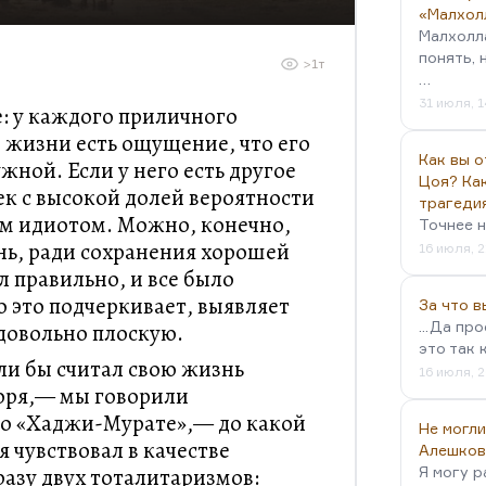
«Малхол
Малхолл
понять, 
>1т
…
31 июля, 1
: у каждого приличного
е жизни есть ощущение, что его
Как вы о
жной. Если у него есть другое
Цоя? Как
ек с высокой долей вероятности
трагеди
м идиотом. Можно, конечно,
Точнее н
нь, ради сохранения хорошей
16 июля, 2
л правильно, и все было
о это подчеркивает, выявляет
За что 
...Да пр
довольно плоскую.
это так 
ли бы считал свою жизнь
16 июля, 2
воря,— мы говорили
 о «Хаджи-Мурате»,— до какой
Не могли
 чувствовал в качестве
Алешков
азу двух тоталитаризмов:
Я могу р