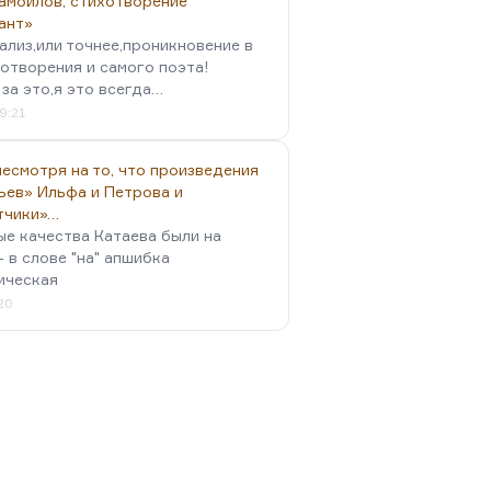
амойлов, стихотворение
ант»
ализ,или точнее,проникновение в
отворения и самого поэта!
за это,я это всегда…
9:21
есмотря на то, что произведения
ьев» Ильфа и Петрова и
тчики»…
ые качества Катаева были на
- в слове "на" апшибка
ическая
:20