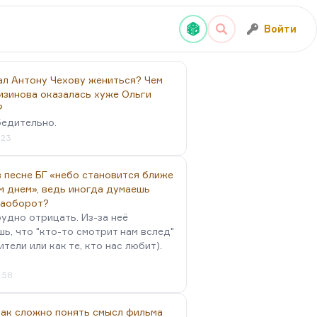
Войти
ал Антону Чехову жениться? Чем
изинова оказалась хуже Ольги
?
бедительно.
:23
 песне БГ «небо становится ближе
м днем», ведь иногда думаешь
наоборот?
удно отрицать. Из-за неё
ь, что "кто-то смотрит нам вслед"
ители или как те, кто нас любит).
4:58
так сложно понять смысл фильма