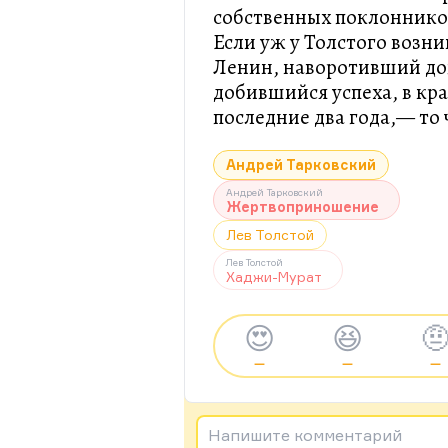
собственных поклонников
Если уж у Толстого возни
Ленин, наворотивший дов
добившийся успеха, в кр
последние два года,— то 
Андрей Тарковский
Андрей Тарковский
Жертвоприношение
Лев Толстой
Лев Толстой
Хаджи-Мурат
😍
😆

—
—
—
Напишите комментарий