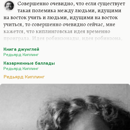
Совершенно очевидно, что если существует
такая полемика между людьми, идущими
на восток учить и людьми, идущими на восток
учиться, то совершенно очевидно сейчас, мне
кажется, что киплинговская идея временно
проиграла. Идея робинзонады, идея робинзона,
который цивилизует дикий мир; идея Маугли,
Книга джунглей
который приносит в джунгли человеческий
Редьярд Киплинг
закон, она проиграла хотя бы потому что ходом
Казарменные баллады
вещей — так всегда получается — любой маугли
Редьярд Киплинг
становится диким зверенышем, а не
Редьярд Киплинг
человеческим детенышем. Ни один ребенок-
маугли, воспитанный зверями, не сохранил
человеческих черт. И здесь, видимо, жестокое
разочарование в идее Киплинга, что можно
прийти и послать на службу дикарям, полудетям,
а может быть, чертям…