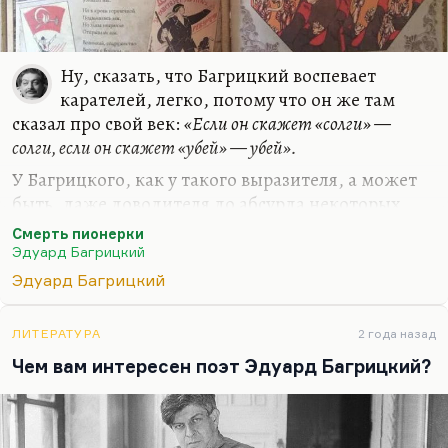
Ну, сказать, что Багрицкий воспевает
карателей, легко, потому что он же там
сказал про свой век:
«Если он скажет «солги» —
солги, если он скажет «убей» — убей».
У Багрицкого, как у такого выразителя, а может
быть, даже доводителя до абсурда некоторых
отвратительных тенденций, есть право поэта эти
Смерть пионерки
тенденции выражать. У него действительно были
Эдуард Багрицкий
моменты (например, в поэме «Февраль»), когда он
Эдуард Багрицкий
совершенно искренне рассматривает
изнасилование женщины как, что ли, акт ее
ЛИТЕРАТУРА
2 года назад
такой социальной и отчасти психологической
Чем вам интересен поэт Эдуард Багрицкий?
реабилитации. В принципе, у Багрицкого есть
страшноватые стихи. В том числе и в «Смерти
пионерки» есть страшноватые строчки.