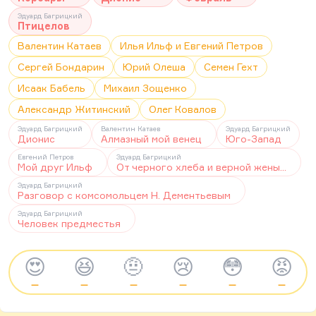
Эдуард Багрицкий
Птицелов
Валентин Катаев
Илья Ильф и Евгений Петров
Сергей Бондарин
Юрий Олеша
Семен Гехт
Исаак Бабель
Михаил Зощенко
Александр Житинский
Олег Ковалов
Эдуард Багрицкий
Валентин Катаев
Эдуард Багрицкий
Дионис
Алмазный мой венец
Юго-Запад
Евгений Петров
Эдуард Багрицкий
Мой друг Ильф
От черного хлеба и верной жены...
Эдуард Багрицкий
Разговор с комсомольцем Н. Дементьевым
Эдуард Багрицкий
Человек предместья
😍
😆
🤨
😢
😳
😡
—
—
—
—
—
—