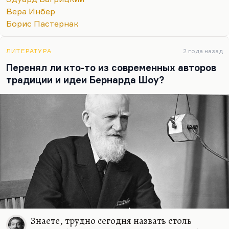
каких-то разовых возвращений к поэзии, иногда
Вера Инбер
совершенно гениальных. Но в принципе,
Борис Пастернак
Багрицкий — единственный поэт, который
привнес в поэзию черты авантюрной прозы. Он
такой гумилевец безусловный, такой одесский
ЛИТЕРАТУРА
2 года назад
акмеист,…
Перенял ли кто-то из современных авторов
традиции и идеи Бернарда Шоу?
Знаете, трудно сегодня назвать столь