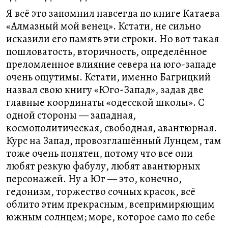
Я всё это запомнил навсегда по книге Катаева
«Алмазный мой венец». Кстати, не сильно
исказили его память эти строки. Но вот такая
пошловатость, вторичность, определённое
преломленное влияние севера на юго-западе
очень ощутимы. Кстати, именно Багрицкий
назвал свою книгу «Юго-Запад», задав две
главные координаты «одесской школы». С
одной стороны — западная,
космополитическая, свободная, авантюрная.
Курс на Запад, провозглашённый Лунцем, там
тоже очень понятен, потому что все они
любят резкую фабулу, любят авантюрных
персонажей. Ну а Юг — это, конечно,
гедонизм, торжество сочных красок, всё
облито этим прекрасным, всепримиряющим
южным солнцем; море, которое само по себе