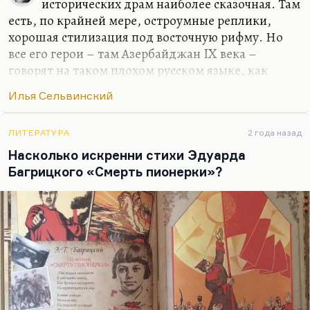
исторических драм наиболее сказочная. Там
есть, по крайней мере, остроумные реплики,
хорошая стилизация под восточную рифму. Но
все его герои – там Азербайджан IX века –
говорят на таком плохом русском языке, как
будто они все такие собравшиеся в Москве
Илья Сельвинский
гастарбайтеры. Но, по большому счету,
историческая драматургия Сельвинского – это
ужасно. Полный провал. И «Рыцарь Иоанн», и
ЛИТЕРАТУРА
2 года назад
вообще вся эта так называемая «Историческая
Насколько искренни стихи Эдуарда
трилогия» – цикл исторических трагедий
Багрицкого «Смерть пионерки»?
«Россия», и «Командарм 2» (сатирическая пьеса в
стихах), и сатирическая пьеса «Пао-Пао».
Кстати, «Пао-Пао» – у меня был такой курс
лекций о превращении животного в человека. И
там как раз говорящая…