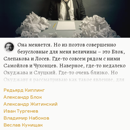
Она меняется. Но из поэтов совершенно
безусловные для меня величины – это Блок,
Слепакова и Лосев. Где-то совсем рядом с ними
Самойлов и Чухонцев. Наверное, где-то недалеко
Окуджава и Слуцкий. Где-то очень близко. Но
Окуджаву я рассматриваю как такое явление, для
меня песни, стихи и проза образуют такой
Редьярд Киплинг
конгломерат нерасчленимый. Видите, семерку
Александр Блок
только могу назвать. Но в самом первом ряду
Александр Житинский
люди, который я люблю кровной,
Иван Тургенев
нерасторжимой любовью. Блок, Слепакова и
Владимир Набоков
Лосев. Наверное, вот так.
Веслав Кунищак