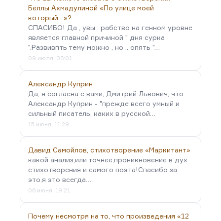
Беллы Ахмадулиной «По улице моей
который…»?
СПАСИБО! Да , увы . рабство на генном уровне
является главной причиной " дня сурка
".Развивпть тему можно , но .. опять "…
09 июля, 03:01
Александр Куприн
Да, я согласна с вами, Дмитрий Львович, что
Александр Куприн - "прежде всего умный и
сильный писатель, каких в русской…
15 июня, 11:29
Давид Самойлов, стихотворение «Маркитант»
какой анализ,или точнее,проникновение в дух
стихотворения и самого поэта!Спасибо за
это,я это всегда…
06 июня, 19:21
Почему несмотря на то, что произведения «12