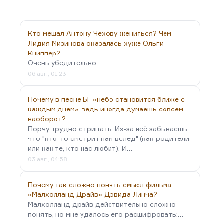
бога, это мне все нравится, но действительно
некоторый инфантилизм Честертона, эта
проповедь здоровья и радости, которая есть в
Кто мешал Антону Чехову жениться? Чем
«Перелетном кабаке», которая есть в «Шаре и
Лидия Мизинова оказалась хуже Ольги
кресте»,— это раздражает, это бесит. Когда у
Книппер?
него в «Наполеоне из Нотинг-Хилла» один
Очень убедительно.
герой, насколько я помню, заставляет другого
06 авг., 01:23
кричать под дулом пистолета:
«Жизнь прекрасна!»
— это меня беит.…
Почему в песне БГ «небо становится ближе с
каждым днем», ведь иногда думаешь совсем
наоборот?
Порчу трудно отрицать. Из-за неё забываешь,
что "кто-то смотрит нам вслед" (как родители
или как те, кто нас любит). И…
03 авг., 04:58
Почему так сложно понять смысл фильма
«Малхолланд Драйв» Дэвида Линча?
Малхолланд драйв действительно сложно
понять, но мне удалось его расшифровать:…