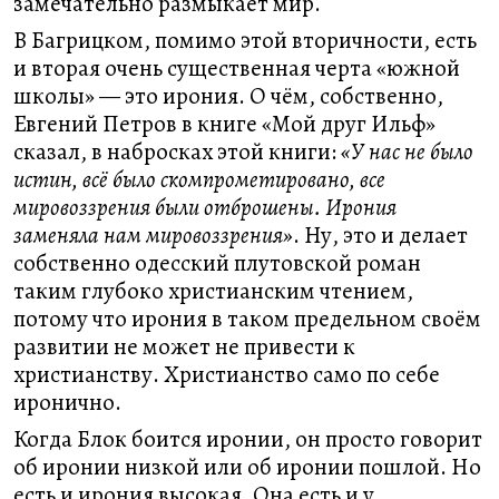
замечательно размыкает мир.
В Багрицком, помимо этой вторичности, есть
и вторая очень существенная черта «южной
школы» — это ирония. О чём, собственно,
Евгений Петров в книге «Мой друг Ильф»
сказал, в набросках этой книги:
«У нас не было
истин, всё было скомпрометировано, все
мировоззрения были отброшены. Ирония
заменяла нам мировоззрения»
. Ну, это и делает
собственно одесский плутовской роман
таким глубоко христианским чтением,
потому что ирония в таком предельном своём
развитии не может не привести к
христианству. Христианство само по себе
иронично.
Когда Блок боится иронии, он просто говорит
об иронии низкой или об иронии пошлой. Но
есть и ирония высокая. Она есть и у