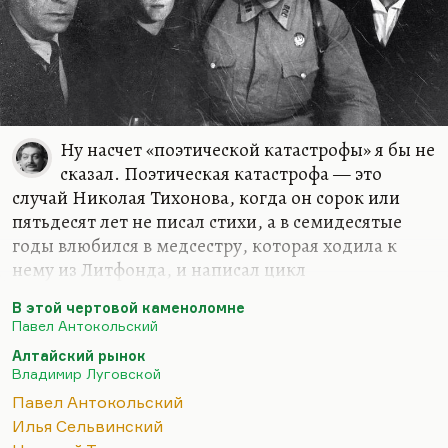
Ну насчет «поэтической катастрофы» я бы не
сказал. Поэтическая катастрофа — это
случай Николая Тихонова, когда он сорок или
пятьдесят лет не писал стихи, а в семидесятые
годы влюбился в медсестру, которая ходила к
нему из Литфонда, и написал цикл
стихотворений ужасных (ужасных!) про то, как
В этой чертовой каменоломне
«вся планета танцует танец живота»
. Как раз
Павел Антокольский
Антокольский, проходя мимо его дома в
Алтайский рынок
Переделкино, умиленно писал:
Владимир Луговской
Две книги — «Брага» и «Орда»
Павел Антокольский
Сначала пишутся как будто.
Илья Сельвинский