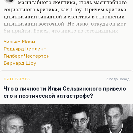
масштабного скептика, столь масштабного
социального критика, как Шоу. Причем критика
цивилизации западной и скептика в отношении
цивилизации восточной. Не знаю, откуда он мог
бы прийти. Боюсь, что никто из сегодняшних
критиков запада не обладает ни его талантом, ни
Уильям Моэм
его эрудицией. Боюсь, что традиция утрачена. Я
Редьярд Киплинг
больше вам скажу: у меня есть сильное
Гилберт Честертон
подозрение великой европейской мысли
Бернард Шоу
модерновой эпохи, традиция этак от 1910-х до
1950-х годов претерпела во время двух мировых
войн слишком серьезный урон. Боюсь, что
ЛИТЕРАТУРА
3 года назад
правдива эта мысль, что
«кто не жил в Австро-
Что в личности Ильи Сельвинского привело
Венгрии, тот не жил в Европе»
. Боюсь, что, к
его к поэтической катастрофе?
сожалению, деградация всех институтов, всех…