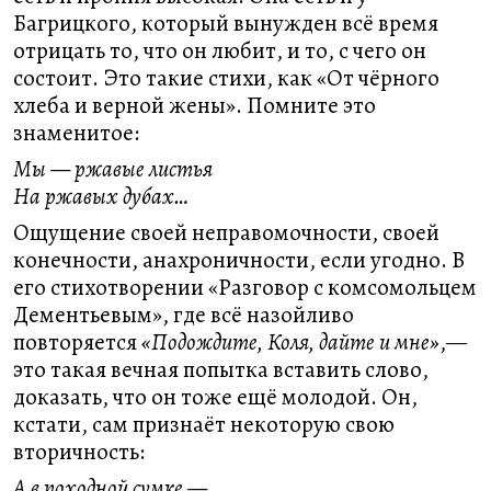
Багрицкого, который вынужден всё время
отрицать то, что он любит, и то, с чего он
состоит. Это такие стихи, как «От чёрного
хлеба и верной жены». Помните это
знаменитое:
Мы — ржавые листья
На ржавых дубах…
Ощущение своей неправомочности, своей
конечности, анахроничности, если угодно. В
его стихотворении «Разговор с комсомольцем
Дементьевым», где всё назойливо
повторяется
«Подождите, Коля, дайте и мне»
,—
это такая вечная попытка вставить слово,
доказать, что он тоже ещё молодой. Он,
кстати, сам признаёт некоторую свою
вторичность:
А в походной сумке —