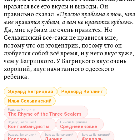
нравятся все его вкусы и выводы. Он
правильно сказал:
«Просто проблема в том, что
мне нравится кубизм, а вам не нравится кубизм»
.
Да, мне кубизм не очень нравится. Но
Сельвинский всё-таки не нравится мне,
потому что он эгоцентрик, потому что он
любуется собой всё время, и у него вкус хуже,
чем у Багрицкого. У Багрицкого вкус очень
хороший, вкус начитанного одесского
ребёнка.
Эдуард Багрицкий
Редьярд Киплинг
Илья Сельвинский
Редьярд Киплинг
The Rhyme of the Three Sealers
Эдуард Багрицкий
Николай Гумилёв
Контрабандисты
Средневековье
Эдуард Багрицкий
Эдуард Багрицкий
Эдуард Багрицкий
Корсары
Дионис
Февраль