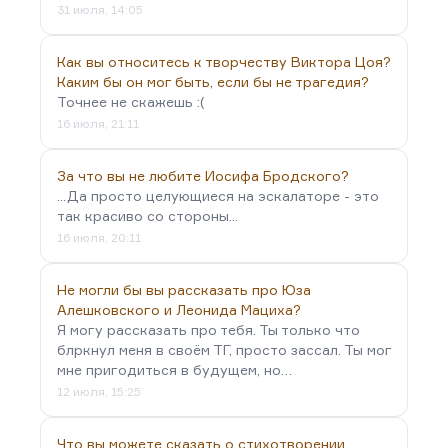
31 июля, 14:05
Как вы относитесь к творчеству Виктора Цоя?
Каким бы он мог быть, если бы не трагедия?
Точнее не скажешь :(
16 июля, 21:11
За что вы не любите Иосифа Бродского?
...Да просто целующиеся на эскалаторе - это
так красиво со стороны...
16 июля, 20:11
Не могли бы вы рассказать про Юза
Алешковского и Леонида Мациха?
Я могу рассказать про тебя. Ты только что
блркнул меня в своём ТГ, просто зассал. Ты мог
мне пригодиться в будущем, но…
12 июля, 15:25
Что вы можете сказать о стихотворении