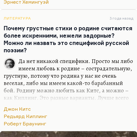
Мне при первом знакомстве Кенжеев сказал:
Эрнест Хемингуэй
«Твоими любимыми поэтами должны быть Блок
и Мандельштам». Насчет Блока – да, говорю,
ЛИТЕРАТУРА
3 года назад
точно, не ошибся. А вот насчет Мандельштама –
Почему грустные стихи о родине считаются
не знаю. При всем бесконечном…
более искренними, нежели задорные?
Можно ли назвать это спецификой русской
поэзии?
Да нет никакой специфики. Просто мы либо
имеем любовь к родине – сострадательную,
грустную, потому что родина у нас не очень
веселая, либо мы имеем какой-то барабанный
бой. Родину можно любить как Китс, а можно –
как Киплинг. Это разные варианты. Лучше всего
ее любить, как Браунинг, мой любимый
Джон Китс
британский поэт.
Редьярд Киплинг
Мне кажется, когда вы говорите о любви к
Роберт Браунинг
родине, естественно, чтобы эта любовь была
сострадательной, милосердной, умиленной. Но я