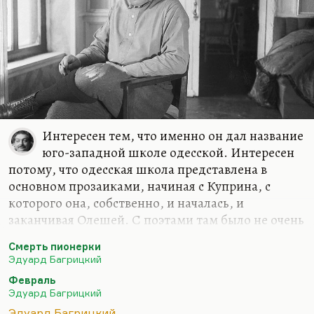
Но всегда можно отмазать его, памятуя…
Интересен тем, что именно он дал название
юго-западной школе одесской. Интересен
потому, что одесская школа представлена в
основном прозаиками, начиная с Куприна, с
которого она, собственно, и началась, и
заканчивая Олешей. С поэтами там было не очень
хорошо — кроме Анатолия Фиолетова никто на
Смерть пионерки
ум не приходит. Они все баловались стихами.
Эдуард Багрицкий
Гениально писал Кесельман, но очень мало.
Февраль
Замечательным поэтом в молодости был Катаев,
Эдуард Багрицкий
но он потом оставил это дело, за исключением
Эдуард Багрицкий