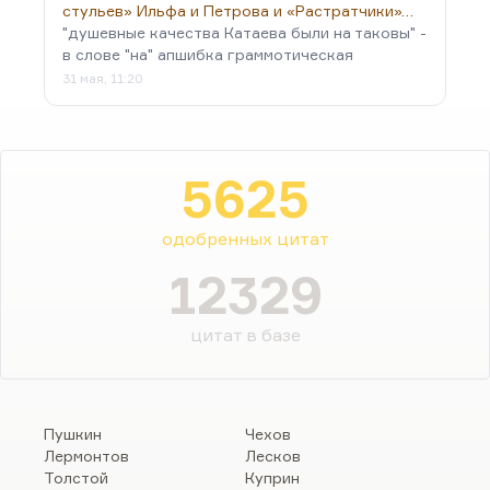
стульев» Ильфа и Петрова и «Растратчики»…
"душевные качества Катаева были на таковы" -
в слове "на" апшибка граммотическая
31 мая, 11:20
5625
одобренных цитат
12329
цитат в базе
Пушкин
Чехов
Лермонтов
Лесков
Толстой
Куприн