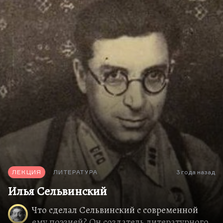
бы не хотел, чтобы это была любовь барабанная,
такая марширующая. Это не любовь никакая.
Дело в том, что говорить о родине с чувством
внешней угрозы и ненависти к окружению, – нет,
это не разговор о родине, это стыд. А говорить о
более высоких и…
ЛЕКЦИЯ
ЛИТЕРАТУРА
3 года назад
Илья Сельвинский
Что сделал Сельвинский с современной
ему поэзией? Он создатель литературного