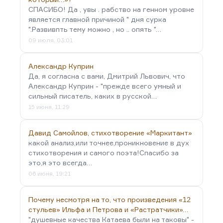
СПАСИБО! Да , увы . рабство на генном уровне
является главной причиной " дня сурка
".Развивпть тему можно , но .. опять "…
09 июля, 03:01
Александр Куприн
Да, я согласна с вами, Дмитрий Львович, что
Александр Куприн - "прежде всего умный и
сильный писатель, каких в русской…
15 июня, 11:29
Давид Самойлов, стихотворение «Маркитант»
какой анализ,или точнее,проникновение в дух
стихотворения и самого поэта!Спасибо за
это,я это всегда…
06 июня, 19:21
Почему несмотря на то, что произведения «12
стульев» Ильфа и Петрова и «Растратчики»…
"душевные качества Катаева были на таковы" -