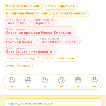
Илья Сельвинский
Семён Кирсанов
Владимир Маяковский
Евгения Симонова
Семён Кирсанов
Семён Кирсанов
Твоя поэма
Зеркала
Семён Кирсанов
Сказание про царя Макса-Емельяна
Семён Кирсанов
Семён Кирсанов
Русская песня
Смерти больше нет
Семён Кирсанов
Хоть бы эту зиму выжить
Владимир Вагнер
Сергей Эйзенштейн
Булат Окуджава
😍
😆
🤨
😢
😳
😡
—
—
—
—
—
—
Напишите комментарий