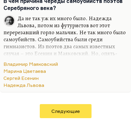
В чем причина череды самоубийств поэтов
Серебряного века?
Да не так уж их много было. Надежда
Львова, потом из футуристов вот этот
перерезавший горло мальчик. Не так много было
самоубийств. Самоубийства были среди
гимназистов. Из поэтов два самых известных
случая – это Есенин и Маяковский. Но, опять-
таки, видите ли, страшную вещь скажу, но поэты
Владимир Маяковский
реже кончают с собой, нежели их поклонники.
Марина Цветаева
Поэт собой дорожит.; он, как говорил Батюшков,
Сергей Есенин
несет на голове драгоценный сосуд. Поэтому мне
Надежда Львова
кажется, что риск самоубийства выше у человека,
который в грош себя не ставит. О поэте этого
сказать нельзя. Поэт себе ценит и ценит, может,
чересчур. И с этим связаны попытки поэта себя
Следующие
уберечь.
Это Галич все очень обижался на строчку