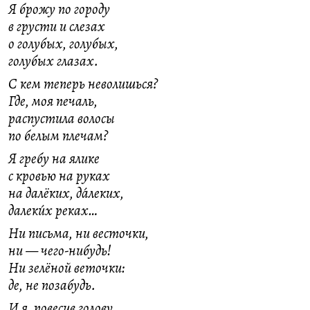
Я брожу по городу
в грусти и слезах
о голубых, голубых,
голубых глазах.
С кем теперь неволишься?
Где, моя печаль,
распустила волосы
по белым плечам?
Я гребу на ялике
с кровью на руках
на далёких, да́леких,
далеки́х реках…
Ни письма, ни весточки,
ни — чего-нибудь!
Ни зелёной веточки:
де, не позабудь.
И я, повесив голову,