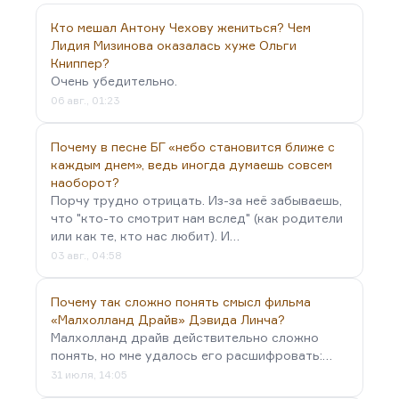
Окуджавы:
«Берегите нас, поэты,…
Кто мешал Антону Чехову жениться? Чем
Лидия Мизинова оказалась хуже Ольги
Книппер?
Очень убедительно.
06 авг., 01:23
Почему в песне БГ «небо становится ближе с
каждым днем», ведь иногда думаешь совсем
наоборот?
Порчу трудно отрицать. Из-за неё забываешь,
что "кто-то смотрит нам вслед" (как родители
или как те, кто нас любит). И…
03 авг., 04:58
Почему так сложно понять смысл фильма
«Малхолланд Драйв» Дэвида Линча?
Малхолланд драйв действительно сложно
понять, но мне удалось его расшифровать:…
31 июля, 14:05