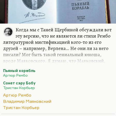
Когда мы с Таней Щербиной обсуждали вот
эту версию, что не являются ли стихи Рембо
литературной мистификацией кого-то из его
друзей – например, Верлена… Не они ли за него
писали? Мог быть такой гениальный юноша,
вроде Маяковского. Я думаю, что Маяковский,
если бы русскую революция ждала судьба
Пьяный корабль
парижской Коммуны, тоже бросил бы писать. И
Артюр Рембо
его ждала судьба Рембо. Просто у него в руках
Сонет сэру Бобу
было дело, он пошел бы в художники (он был
Тристан Корбьер
блистательный иллюстратор и плакатист,
Артюр Рембо
гениальный графический дизайнер). Поэтому он
Владимир Маяковский
бы счастливо спасся от участи контрабандиста,
Тристан Корбьер
колонизатора, торговца золотом и прочих. А так-