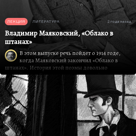
ЛЕКЦИЯ
ЛИТЕРАТУРА
2 года назад
Владимир Маяковский, «Облако в
штанах»
В этом выпуске речь пойдет о 1914 годе,
когда Маяковский закончил «Облако в
штанах». История этой поэмы довольно
своеобразна. Вдохновлена она одной
женщиной, той, о которой впоследствии
Маяковский в поэме-трагедии «Владимир
Маяковский» говорил: «У меня есть Сонечка
сестра!» Впоследствии поэма была резко
переадресован Марии Денисовой, с которой
Маяковский встретился в Одессе. И идея
большой поэмы о любви в результате было уже
вдохновлена довольно трагической историей их