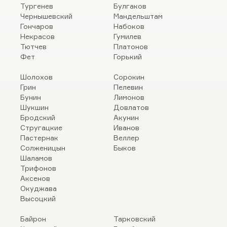
Тургенев
Булгаков
Чернышевский
Мандельштам
Гончаров
Набоков
Некрасов
Гумилев
Тютчев
Платонов
Фет
Горький
Шолохов
Сорокин
Грин
Пелевин
Бунин
Лимонов
Шукшин
Довлатов
Бродский
Акунин
Стругацкие
Иванов
Пастернак
Веллер
Солженицын
Быков
Шаламов
Трифонов
Аксенов
Окуджава
Высоцкий
Байрон
Тарковский