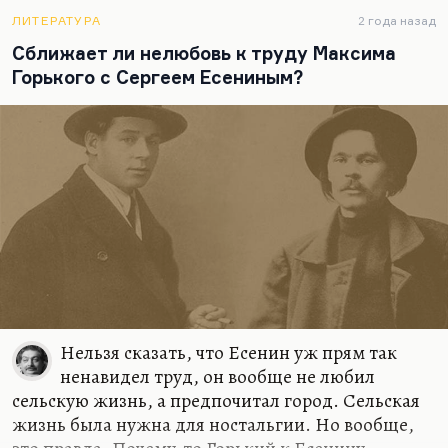
то у него тоже был такой авантюрно-мистический
склад души.
ЛИТЕРАТУРА
2 года назад
Сближает ли нелюбовь к труду Максима
По некоторым приметам, я думаю,…
Горького с Сергеем Есениным?
Нельзя сказать, что Есенин уж прям так
ненавидел труд, он вообще не любил
сельскую жизнь, а предпочитал город. Сельская
жизнь была нужна для ностальгии. Но вообще,