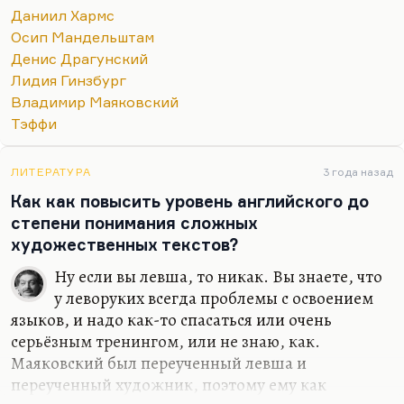
зрелые годы. Это и страх за отца, который
Даниил Хармс
выражался во множестве компульсий. Да, это
Осип Мандельштам
прерогатива людей, тонко чувствующих мир. Это
Денис Драгунский
особенность людей, у которых с миром более
Лидия Гинзбург
тонкая связь. Я так думаю. Или, может быть, это
Владимир Маяковский
вариант сюжетостроения: человек защищается от
Тэффи
сути мира, придумывая себе ритуалы. Значит, он
видит эту суть, по крайней мере, чувствует ее
интуитивно.
ЛИТЕРАТУРА
3 года назад
Как как повысить уровень английского до
Вообще, компульсии – это такие конвульсии духа
степени понимания сложных
всегда. Я…
художественных текстов?
Ну если вы левша, то никак. Вы знаете, что
у леворуких всегда проблемы с освоением
языков, и надо как-то спасаться или очень
серьёзным тренингом, или не знаю, как.
Маяковский был переученный левша и
переученный художник, поэтому ему как