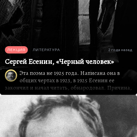
двухдневного романа.
Кстати говоря, из всех влюбленностей
Маяковского эта была, если угодно, самой
перспективной. Вот если бы тогда Мария
Денисова оказалось чуть более чутка, может
быть, они действительно…
ЛЕКЦИЯ
ЛИТЕРАТУРА
2 года назад
Сергей Есенин, «Черный человек»
Эта поэма не 1925 года. Написана она в
общих чертах в 1923, в 1925 Есенин ее
закончил и начал читать, обнародовал. Причина,
в общем, что он не мог написать эту вещь в
последний свой год, довольно проста — Есенин
героически, не побоюсь этого слова, сделал
распад собственной личности главным сюжетом
собственной лирики. Тут вам и алкогольная
деменция, тут и все более асоциальное