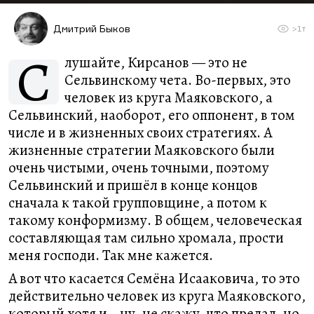
Дмитрий Быков
>1т
С
лушайте, Кирсанов — это не
Сельвинскому чета. Во-первых, это
человек из круга Маяковского, а
Сельвинский, наоборот, его оппонент, в том
числе и в жизненных своих стратегиях. А
жизненные стратегии Маяковского были
очень чистыми, очень точными, поэтому
Сельвинский и пришёл в конце концов
сначала к такой групповщине, а потом к
такому конформизму. В общем, человеческая
составляющая там сильно хромала, прости
меня господи. Так мне кажется.
А вот что касается Семёна Исааковича, то это
действительно человек из круга Маяковского,
который хотя и… ну, не скажу, что предал, но