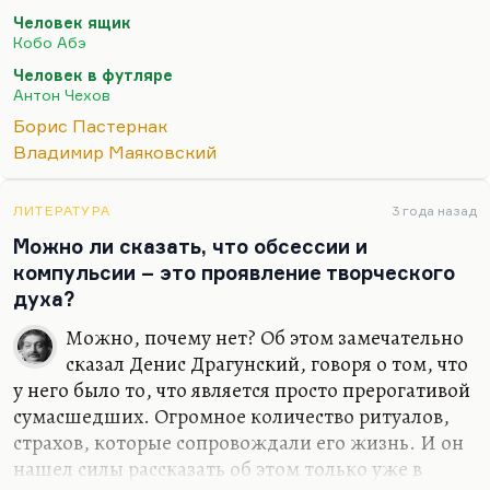
кухню, попросил убрать звук, а потом весь день
Человек ящик
себя корил: потому что им это действительно
Кобо Абэ
нужно». И пояснил, что это каким-то образом
Человек в футляре
заполняет их внутреннюю тревожность.
Антон Чехов
Я могу это понять. Если уж Пастернак, постоянно
Борис Пастернак
чувствовавший себя виноватым, не посмел им
Владимир Маяковский
сделать замечания, то, наверное, сам бог велел
прощать людей, которые нуждаются постоянно
ЛИТЕРАТУРА
3 года назад
именно в заполнении своего внутреннего
Можно ли сказать, что обсессии и
вакуума. Понимаете, это, кстати,…
компульсии – это проявление творческого
духа?
Можно, почему нет? Об этом замечательно
сказал Денис Драгунский, говоря о том, что
у него было то, что является просто прерогативой
сумасшедших. Огромное количество ритуалов,
страхов, которые сопровождали его жизнь. И он
нашел силы рассказать об этом только уже в