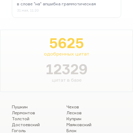
в слове "на" апшибка граммотическая
31 мая, 11:20
5625
одобренных цитат
12329
цитат в базе
Пушкин
Чехов
Лермонтов
Лесков
Толстой
Куприн
Достоевский
Маяковский
Гоголь
Блок