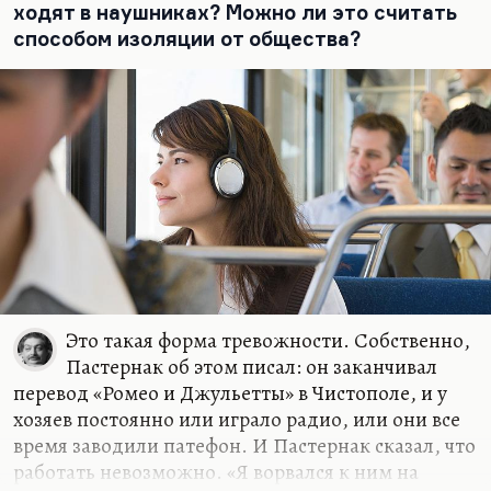
ходят в наушниках? Можно ли это считать
подарил, а это произведение, за которое громче
способом изоляции от общества?
всего травят его автора, председателя тогда еще
Союза писателей московских и соответственно
одного из самых громких и плодовитых авторов,
у которого уже к этому моменту вышло три
романа, готовится к печати шеститомник,
постоянно публикуются сборники рассказов.
Борис Пильняк, наверное, не лучший писатель
двадцатых годов, но точно самый плодовитый
и…
Это такая форма тревожности. Собственно,
Пастернак об этом писал: он заканчивал
перевод «Ромео и Джульетты» в Чистополе, и у
хозяев постоянно или играло радио, или они все
время заводили патефон. И Пастернак сказал, что
работать невозможно. «Я ворвался к ним на