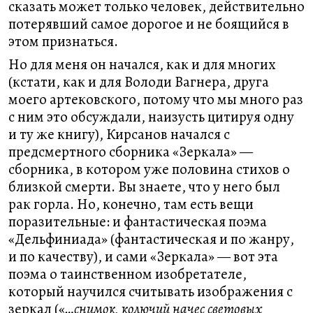
сказать может только человек, действительно
потерявший самое дорогое и не боящийся в
этом признаться.
Но для меня он начался, как и для многих
(кстати, как и для Володи Вагнера, друга
моего артековского, потому что мы много раз
с ним это обсуждали, наизусть цитируя одну
и ту же книгу), Кирсанов начался с
предсмертного сборника «Зеркала» —
сборника, в котором уже половина стихов о
близкой смерти. Вы знаете, что у него был
рак горла. Но, конечно, там есть вещи
поразительные: и фантастическая поэма
«Дельфиниада» (фантастическая и по жанру,
и по качеству), и сами «Зеркала» — вот эта
поэма о таинственном изобретателе,
который научился считывать изображения с
зеркал («
…снимок, колючий начес световых