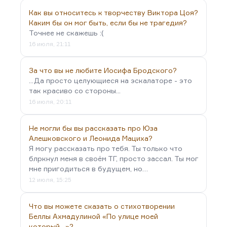
Как вы относитесь к творчеству Виктора Цоя?
Каким бы он мог быть, если бы не трагедия?
Точнее не скажешь :(
16 июля, 21:11
За что вы не любите Иосифа Бродского?
...Да просто целующиеся на эскалаторе - это
так красиво со стороны...
16 июля, 20:11
Не могли бы вы рассказать про Юза
Алешковского и Леонида Мациха?
Я могу рассказать про тебя. Ты только что
блркнул меня в своём ТГ, просто зассал. Ты мог
мне пригодиться в будущем, но…
12 июля, 15:25
Что вы можете сказать о стихотворении
Беллы Ахмадулиной «По улице моей
который…»?