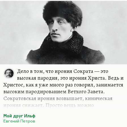
Дело в том, что ирония Сократа — это
высокая пародия, это ирония Христа. Ведь и
Христос, как я уже много раз говорил, занимается
высоким пародированием Ветхого Завета.
Сократовская ирония возвышает, киническая
ирония снижает. Просто вещь можно
переместить в более высокий контекст — усилить
Мой друг Ильф
её; а можно в цинический, грубый — ослабить.
Евгений Петров
Вот Блок говорит прежде всего об иронии