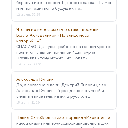
блркнул меня в своём ТГ, просто зассал. Ты мог
мне пригодиться в будущем, но…
12 июля, 15:25
Что вы можете сказать о стихотворении
Беллы Ахмадулиной «По улице моей
который…»?
СПАСИБО! Да , увы . рабство на генном уровне
является главной причиной " дня сурка
".Развивпть тему можно , но .. опять "…
09 июля, 03:01
Александр Куприн
Да, я согласна с вами, Дмитрий Львович, что
Александр Куприн - "прежде всего умный и
сильный писатель, каких в русской…
15 июня, 11:29
Давид Самойлов, стихотворение «Маркитант»
какой анализ,или точнее,проникновение в дух