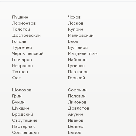
Пушкин
Чехов
Лермонтов
Лесков
Толстой
Куприн
Достоевский
Маяковский
Гоголь
Блок
Тургенев
Булгаков
Чернышевский
Мандельштам
Гончаров
Набоков
Некрасов
Гумилев
Тютчев
Платонов
Фет
Горький
Шолохов
Сорокин
Грин
Пелевин
Бунин
Лимонов
Шукшин
Довлатов
Бродский
Акунин
Стругацкие
Иванов
Пастернак
Веллер
Солженицын
Быков