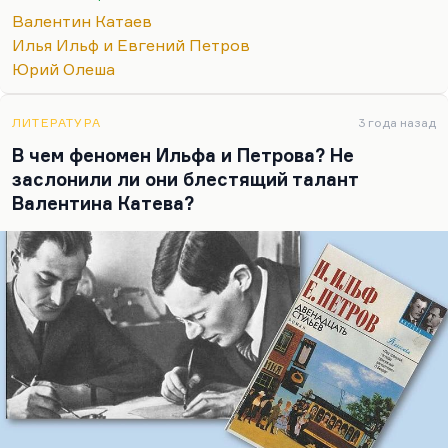
времена, его бы никто не заметил.
Валентин Катаев
А Бендер – ослепителен, Бендер – личность, да,
Илья Ильф и Евгений Петров
медальный профиль, все дела. Бендер прекрасно
Юрий Олеша
придуман или, вернее, прекрасно срисован с
Остапа…
ЛИТЕРАТУРА
3 года назад
В чем феномен Ильфа и Петрова? Не
заслонили ли они блестящий талант
Валентина Катева?