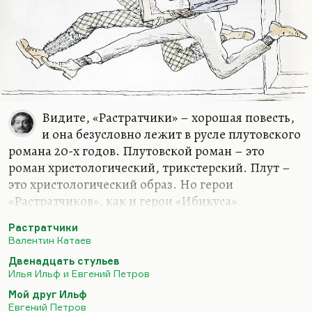
Видите, «Растратчики» – хорошая повесть,
и она безусловно лежит в русле плутовского
романа 20-х годов. Плутовской роман – это
роман христологический, трикстерский. Плут –
это христологический образ. Но герои
«Растратчиков», как и герои «Ибикуса»
толстовского – они люди несимпатичные.
Растратчики
Невзоров – еще раз подчеркиваю, это герой А.Н.
Валентин Катаев
Толстого – обаятелен, авантюристичен, в нем
Двенадцать стульев
есть определенная лихость, но он противен, и с
Илья Ильф и Евгений Петров
этим ничего не поделаешь. Эти его жидкие усики
Мой друг Ильф
и его общая незаметность. Если бы не эти
Евгений Петров