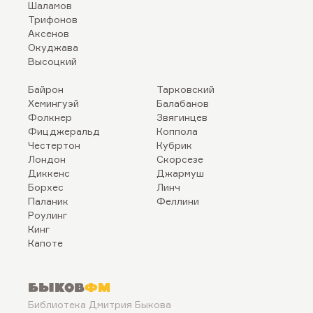
Шаламов
Трифонов
Аксенов
Окуджава
Высоцкий
Байрон
Тарковский
Хемингуэй
Балабанов
Фолкнер
Звягинцев
Фицджеральд
Коппола
Честертон
Кубрик
Лондон
Скорсезе
Диккенс
Джармуш
Борхес
Линч
Паланик
Феллини
Роулинг
Кинг
Капоте
Быков
ФМ
Библиотека Дмитрия Быкова