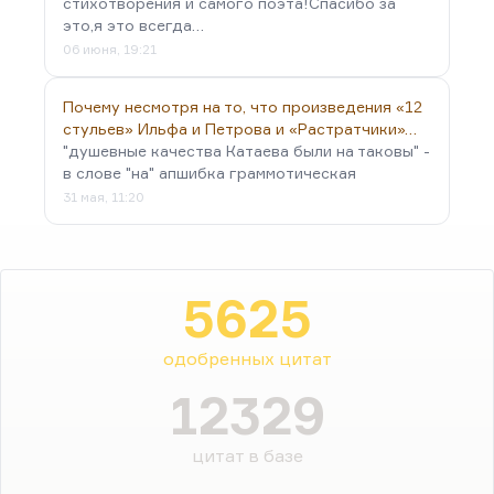
стихотворения и самого поэта!Спасибо за
это,я это всегда…
06 июня, 19:21
Почему несмотря на то, что произведения «12
стульев» Ильфа и Петрова и «Растратчики»…
"душевные качества Катаева были на таковы" -
в слове "на" апшибка граммотическая
31 мая, 11:20
5625
одобренных цитат
12329
цитат в базе