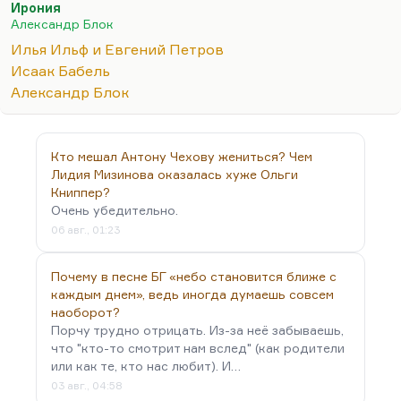
Ирония
именно в киническом смысле, потому что
Александр Блок
подвергать всё осмеянию — это признак отказа от
Илья Ильф и Евгений Петров
исторического усилия, это признак слабости.
Исаак Бабель
В своё время, например, Петров в книге «Мой
Александр Блок
друг Ильф» писал:
«У нас не осталось мировоззрения,
нам его заменила ирония»
. Это так. В этом смысле
представители одного поколения и…
Кто мешал Антону Чехову жениться? Чем
Лидия Мизинова оказалась хуже Ольги
Книппер?
Очень убедительно.
06 авг., 01:23
Почему в песне БГ «небо становится ближе с
каждым днем», ведь иногда думаешь совсем
наоборот?
Порчу трудно отрицать. Из-за неё забываешь,
что "кто-то смотрит нам вслед" (как родители
или как те, кто нас любит). И…
03 авг., 04:58