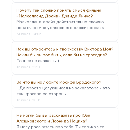
Почему так сложно понять смысл фильма
«Малхолланд Драйв» Дэвида Линча?
Малхолланд драйв действительно сложно
понять, но мне удалось его расшифровать:…
31 июля, 14:05
Как вы относитесь к творчеству Виктора Цоя?
Каким бы он мог быть, если бы не трагедия?
Точнее не скажешь :(
16 июля, 21:11
За что вы не любите Иосифа Бродского?
...Да просто целующиеся на эскалаторе - это
так красиво со стороны...
16 июля, 20:11
Не могли бы вы рассказать про Юза
Алешковского и Леонида Мациха?
Я могу рассказать про тебя. Ты только что