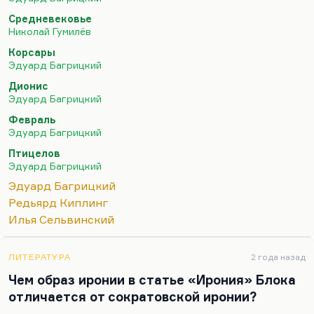
поэт «южной школы». И, как все поэты, прозаики
этой «южной школы»… Это такие люди, как
Средневековье
Николай Гумилёв
Катаев, Ильф и Петров, Гехт, Бондарин, Олеша в
значительной степени — те, кого я в разное время
Корсары
Эдуард Багрицкий
называл. Примыкает к ним и Бабель, хотя он, в
общем, несколько наособицу всегда. В общем,
Дионис
Эдуард Багрицкий
весь этот «одесский десант» отличается двумя
существенными…
Февраль
Эдуард Багрицкий
Птицелов
Эдуард Багрицкий
Эдуард Багрицкий
Редьярд Киплинг
Илья Сельвинский
ЛИТЕРАТУРА
2 года назад
Чем образ иронии в статье «Ирония» Блока
отличается от сократовской иронии?