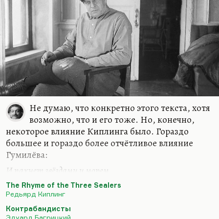
Не думаю, что конкретно этого текста, хотя
возможно, что и его тоже. Но, конечно,
некоторое влияние Киплинга было. Гораздо
большее и гораздо более отчётливое влияние
Гумилёва:
И пахнет звёздами и морем
Твой плащ широкий, Женевьева.
The Rhyme of the Three Sealers
Редьярд Киплинг
— это прямо к Багрицкому перекочевало.
Понимаете, Багрицкий — довольно типичный
Контрабандисты
Эдуард Багрицкий