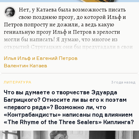
Нет, у Катаева была возможность писать
свою позднюю прозу, до которой Ильф и
Петров попросту не дожили, а ведь какую
гениальную прозу Ильф и Петров в зрелости
могли бы написать! Я думаю, что многое из
открытий Стругацких они бы предугадали в свои
сорок, в свои пятьдесят. Вообще вдвоем писать
Илья Ильф и Евгений Петров
интереснее в том смысле, что мысль в диалоге
Валентин Катаев
очень разгоняется. Я думаю, что Ильф и Петров —
такой блистательный прообраз Стругацких, как
Бендер один из прообразов, прототипов Руматы.
ЛИТЕРАТУРА
3 года назад
Что вы думаете о творчестве Эдуарда
Что касается Ильфа и Петрова, в чем их феномен?
Багрицкого? Относите ли вы его к поэтам
Применительно к одесской школе, феномен их в
«первого ряда»? Возможно ли, что
трех вещах: во-первых, безусловная и такая, я бы
«Контрабандисты» написаны под влиянием
сказал, победительная ирония. Победа здесь,
«The Rhyme of the Three Sealers» Киплинга?
конечно, относительная, потому что…