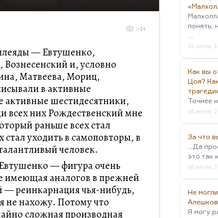
«Малхол
Малхолл
понять, 
>1т
…
31 июля, 1
 плеяды — Евтушенко,
 Вознесенский и, условно
Как вы о
ина, Матвеева, Мориц,
Цоя? Как
писывали в активные
трагеди
е активные шестидесятники,
Точнее н
и всех них Рождественский мне
16 июля, 2
который раньше всех стал
 стал уходить в самоповторы, в
За что 
...Да пр
 талантливый человек.
это так 
 Евтушенко — фигура очень
16 июля, 2
не имеющая аналогов в прежней
й — реинкарнация чья-нибудь,
Не могли
я не нахожу. Потому что
Алешков
чайно сложная производная
Я могу р