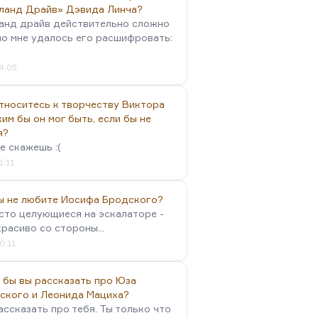
ланд Драйв» Дэвида Линча?
анд драйв действительно сложно
но мне удалось его расшифровать:
4:05
тноситесь к творчеству Виктора
им бы он мог быть, если бы не
я?
е скажешь :(
1:11
вы не любите Иосифа Бродского?
осто целующиеся на эскалаторе -
красиво со стороны...
0:11
 бы вы рассказать про Юза
ского и Леонида Мациха?
ассказать про тебя. Ты только что