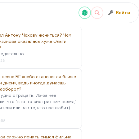
Войти
ал Антону Чехову жениться? Чем
изинова оказалась хуже Ольги
?
бедительно.
:23
 песне БГ «небо становится ближе
м днем», ведь иногда думаешь
наоборот?
удно отрицать. Из-за неё
ь, что "кто-то смотрит нам вслед"
ители или как те, кто нас любит).
4:58
так сложно понять смысл фильма