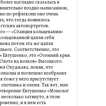
олее наглядно сказалась в
авнительно поздно написанном,
 но по рефлексии оно очень
ил, что тогда появилось
стских автопортретов.
ого — «Станция кольцевания»
окольцованной цапли себя
енова потом эта же цапля
пьесе. Соответственно, это
» Евтушенко, это «Осенний крик
«Охота на волков» Высоцкого.
мя Окуджава, поняв, что
 опасны и поспешно изобразил
тя тоже у него присутствует
охотника и оленя. Так вот, мне
хотворение Евтушенко «Монолог
о несколько затянуто, в этом
овенно, и в нем есть