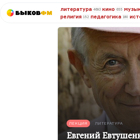
литература
кино
музы
4693
655
Быков
ФМ
религия
педагогика
ист
152
180
ЛЕКЦИЯ
ЛИТЕРАТУРА
Евгений Евтушен