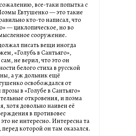
к сожалению, все-таки попытка с
Поэмы Евтушенко — это такие
равильно кто-то написал, что
» — циклопическое, но во
мысленное сооружение.
должал писать вещи иногда
ем, «Голубь в Сантьяго»,
сам, не верил, что это он
ости белого стиха в русской
аны, а уж дольник ещё
втушенко освобождался от
 прозы в «Голубе в Сантьяго»
тельные откровения, и поэма
ая, хотя довольно наивен её
верждения в противовес
 это не интересно. Интересна та
 перед которой он там оказался.