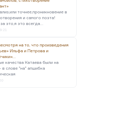
амойлов, стихотворение
ант»
ализ,или точнее,проникновение в
отворения и самого поэта!
за это,я это всегда…
9:21
есмотря на то, что произведения
ьев» Ильфа и Петрова и
тчики»…
ые качества Катаева были на
- в слове "на" апшибка
ическая
:20