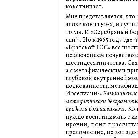
кокетничает.
Мне представляется, что 
эпохе конца 50-х, и лучш
тогда. И «Серебряный бо
спи!». Но к 1965 году где
«Братской ГЭС» все шес
исключением почувствов
шестидесятничества. Свя
а с метафизическими при
глубокой внутренней эв
подкованности метафизич
Иоселиани:
«Большинство 
метафизически безграмотн
продался большевикам»
. Ко
нужно воспринимать с из
иронии, и они и рассчит
преломление, но вот здес