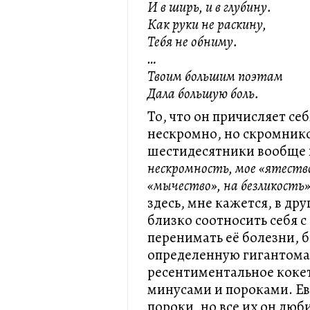
И в ширь, и в глубину.
Как руки не раскину,
Тебя не обниму.
…
Твоим большим поэтам
Дала большую боль.
То, что он причисляет се
нескромно, но скромник
шестидесятники вообще н
нескромность, мое «ятеств
«мычество», на безликость
здесь, мне кажется, в др
близко соотносить себя с
перенимать её болезни, 
определенную гигантома
ресентиментальное коке
минусами и пороками. Ев
пороки, но все их он люб