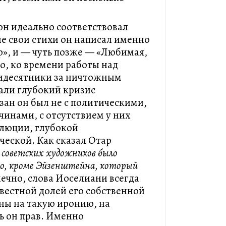
он идеально соответствовал
ие свои стихи он написал именно
р», и — чуть позже — «Любимая,
-то, ко времени работы над
тидесятники за ничтожным
али глубокий кризис
зан он был не с политическими,
чинами, с отсутствием у них
олюции, глубокой
еской. Как сказал Отар
советских художников было
о, кроме Эйзенштейна, который
нечно, слова Иоселиани всегда
вестной долей его собственной
аны на такую иронию, на
ь он прав. Именно