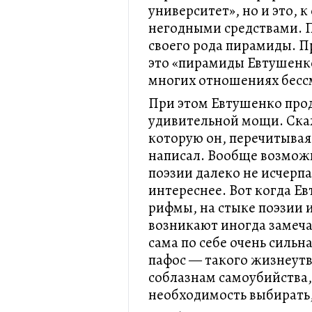
университет», но и это, 
негодными средствами. 
своего рода пирамиды. П
это «пирамиды Евтушенко
многих отношениях бесс
При этом Евтушенко про
удивительной мощи. Скаж
которую он, перечитывая 
написал. Вообще возможн
поэзии далеко не исчерп
интереснее. Вот когда Е
рифмы, на стыке поэзии и
возникают иногда замеча
сама по себе очень сильн
пафос — такого жизнеут
соблазнам самоубийства,
необходимость выбирать,