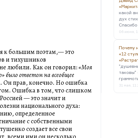
Давид С
«Маркит
какой ан
дух стих
Спасибо 
06 июня, 1
Почему н
бя к большим поэтам,— это
«12 стул
ов и тихушников
«Растра
е любили. Как он говорил:
«Моя
"душевн
таковы" 
о» было ответом на всеобщее
граммот
».
Он прав, конечно. Но ошибка
31 мая, 11
угом. Ошибка в том, что слишком
 Россией — это значит и
болезни национального духа:
нию, определенное
тничание с собственными
тушенко создает все свои
ит, всеми ими он несколько