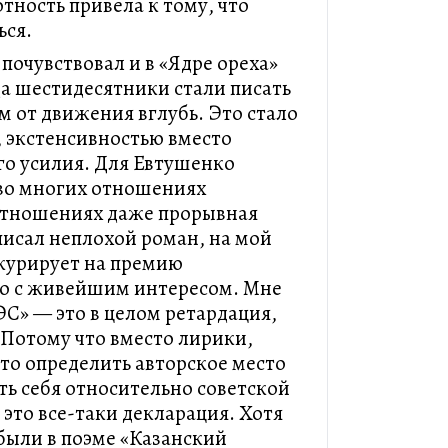
тность привела к тому, что
ься.
почувствовал и в «Ядре ореха»
да шестидесятники стали писать
м от движения вглубь. Это стало
 экстенсивностью вместо
о усилия. Для Евтушенко
 во многих отношениях
 отношениях даже прорывная
писал неплохой роман, на мой
нкурирует на премию
его с живейшим интересом. Мне
ЭС» — это в целом ретардация,
 Потому что вместо лирики,
-то определить авторское место
ть себя относительно советской
 это все-таки декларация. Хотя
были в поэме «Казанский