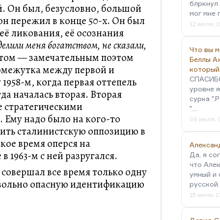
блркнул 
й. Он был, безусловно, большой
мог мне 
он пережил в конце 50-х. Он был
12 июля, 1
её ликования, её осознания
делили меня богатством, не сказали,
Что вы 
 этом — замечательным поэтом
Беллы А
омежутка между первой и
который
СПАСИБО!
1958-м, когда первая оттепель
уровне я
гда началась вторая. Вторая
сурка ".
е стратегическими
"…
Ему надо было на кого-то
09 июля, 
дить сталинистскую оппозицию в
кое время оперся на
Алексан
в 1963-м с ней разругался.
Да, я со
что Алек
 совершал все время только одну
умный и 
вольно опасную идентификацию
русской
15 июня, 1