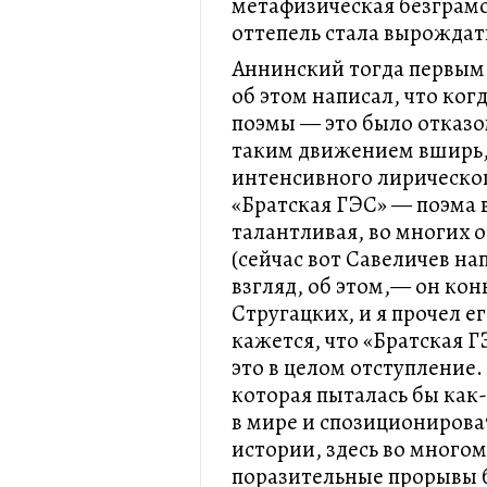
метафизическая безграмо
оттепель стала вырождат
Аннинский тогда первым 
об этом написал, что ког
поэмы — это было отказо
таким движением вширь,
интенсивного лирическог
«Братская ГЭС» — поэма
талантливая, во многих
(сейчас вот Савеличев на
взгляд, об этом,— он ко
Стругацких, и я прочел 
кажется, что «Братская Г
это в целом отступление.
которая пыталась бы как
в мире и спозиционирова
истории, здесь во многом
поразительные прорывы 