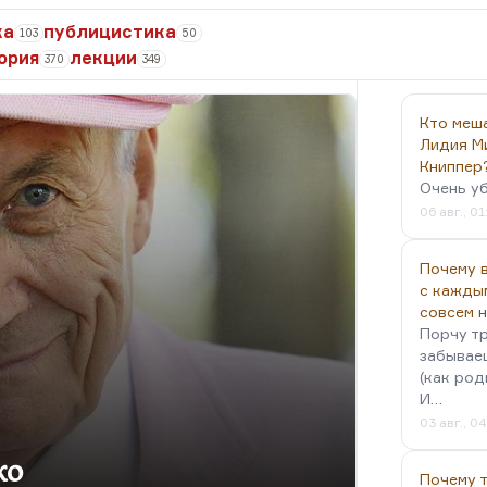
ка
публицистика
103
50
ория
лекции
370
349
Кто меш
Лидия М
Книппер
Очень у
06 авг., 01
Почему в
с кажды
совсем 
Порчу тр
забываеш
(как род
И…
03 авг., 0
ко
Почему 