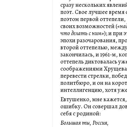
сразу нескольких явлени
поэт. Свое лучшее время 
поэтом первой оттепели, 
своих возможностей (
«на
что делать с ним»
); и при
эпохи разочарования, пр
второй оттепелью, между 
закончилась, и 1961-м, ко
оттепель диктовалась уж
соображениями Хрущева. 
перевести стрелки, побе
политбюро, и он на корот
интеллигенцию, хотя уже 
Евтушенко, мне кажется,
ошибку. Он совершал до
себя с родиной:
Большая ты, Россия,