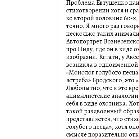
Проблема Евтушенко наиб
стихотворении хотя и ср
во второй половине 60-х,
точно. Я много раз говор
несколько таких анимали
Автопортрет Вознесенск
про Ниду, где он в виде 
изобразил. Кстати, у Акс
возникла в одноименной 
«Монолог голубого песца
ястреба» Бродского, это 
Любопытно, что в это вре
анималистские аналогии
себя в виде охотника. Хо
такой раздвоенный образ 
представляется, что сти
голубого песца», хотя он
смысле поразительно откр