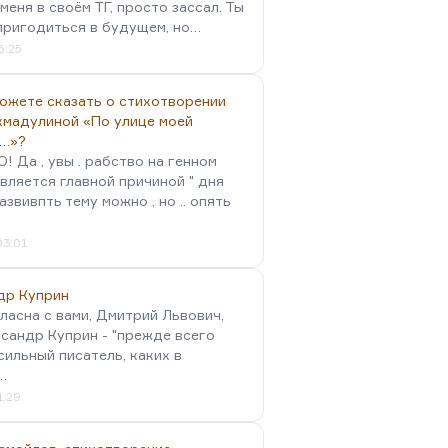
меня в своём ТГ, просто зассал. Ты
пригодиться в будущем, но…
5:25
можете сказать о стихотворении
хмадулиной «По улице моей
…»?
 Да , увы . рабство на генном
вляется главной причиной " дня
Развивпть тему можно , но .. опять
03:01
др Куприн
гласна с вами, Дмитрий Львович,
сандр Куприн - "прежде всего
сильный писатель, каких в
…
1:29