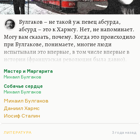
Булгаков – не такой уж певец абсурда,
абсурд – это к Хармсу. Нет, не напоминает.
Могу вам сказать, почему. Когда это происходило
при Булгакове, понимаете, многие люди
испытывали это впервые, в том числе впервые в
истории (французская революция была давно).
Поэтика террора формировалась заново. Кстати
Мастер и Маргарита
говоря, эту поэтику террора, этих серых дней и
Михаил Булгаков
ярких, праздничных, оргиастических ночей во
Собачье сердце
многом и создал сам Булгаков. «Мастер и
Михаил Булгаков
Маргарита» – это роман торжествующего
Михаил Булгаков
гламура. Кстати говоря, голая вечеринка
Даниил Хармс
Воланда… Многие уже отметили эту параллель, с
Иосиф Сталин
танцами в женских платьях, приветы «Гибели
богов». Голая вечеринка у Воланда – это прямой
привет.
ЛИТЕРАТУРА
3 года назад