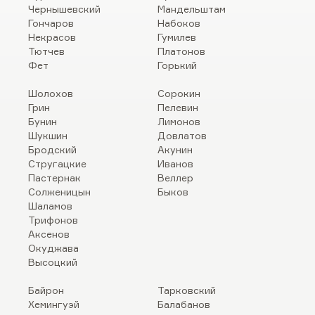
Чернышевский
Мандельштам
Гончаров
Набоков
Некрасов
Гумилев
Тютчев
Платонов
Фет
Горький
Шолохов
Сорокин
Грин
Пелевин
Бунин
Лимонов
Шукшин
Довлатов
Бродский
Акунин
Стругацкие
Иванов
Пастернак
Веллер
Солженицын
Быков
Шаламов
Трифонов
Аксенов
Окуджава
Высоцкий
Байрон
Тарковский
Хемингуэй
Балабанов