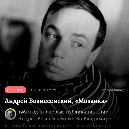
вызовами карет скорой помощи, истериками,
обмороками, слезами, сердечными приступами
и получасовой овацией.
Молодая студия МХАТа, МХАТ-2, показал «Дни
Турбиных» Булгакова. Пьесу, которую Сталин
смотрел больше 20 раз, и Хмелеву, игравшему
Турбина, говорил:
«Мне ваши усики даже снятся»
.
Чтобы Сталину снились чьи-то усики, пьеса
действительно должна была содержать в себе
некую сенсацию.
Что же сенсационного было в этом…
ЛЕКЦИЯ
ЛИТЕРАТУРА
2 года назад
Андрей Вознесенский, «Мозаика»
1960 год это первая публикация книг
Андрея Вознесенского. Во Владимире
вышли более авангардные стихи в сборнике