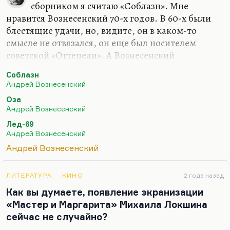
сборником я считаю «Соблазн». Мне
нравится Вознесенский 70-х годов. В 60-х были
блестящие удачи, но, видите, он в каком-то
смысле не отвязался, он еще был носителем
советской «Оттепели». А Вознесенский
разочарованный, прошедший горькую школу
Соблазн
«Зарева» («Зарев» – это его цикл, появившийся в
Андрей Вознесенский
«Литературке», по-моему, в 1966 году);
Оза
Вознесенский, который написал «Даму треф» и
Андрей Вознесенский
«Плач по двум нерожденным поэмам». Можно
Лед-69
сколько угодно ругать «Озу», но «Оза» – это
Андрей Вознесенский
поэма, а жанр поэмы – это всегда жанр
Андрей Вознесенский
ретардации.
Но для меня настоящий Вознесенский начинается
ЛИТЕРАТУРА
КИНО
2 года назад
с поэмы «Лед 69», которая Вирабову кажется
Как вы думаете, появление экранизации
лучшим его текстом. Это очень фундаментальное
«Мастер и Маргарита» Михаила Локшина
и глубокое…
сейчас не случайно?