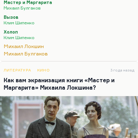
Мастер и Маргарита
русской классики? «Война и мир» экранизирована
Михаил Булгаков
уже очень много раз, «Анна Каренина» недавно
Вызов
была. А вот возьмем-ка мы «Мастера и
Клим Шипенко
Маргариту», тем более что книга с нашенским
Холоп
пафосом.
Клим Шипенко
Почему – вечный вопрос – им дали так много
Михаил Локшин
денег; 1,2 млрд? Почему именно Локшин получил
Михаил Булгаков
полномочия на эту картину? Вероятно, в…
ЛИТЕРАТУРА
КИНО
3 года назад
Как вам экранизация книги «Мастер и
Маргарита» Михаила Локшина?