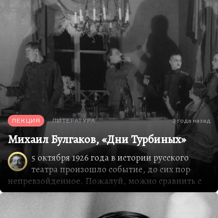
Лучше всего его знали именно с театральной
стороны.
Кто-то знал «Белую гвардию», настолько
популярную, что к ней…
ЛЕКЦИЯ
ЛИТЕРАТУРА
2 года назад
Михаил Булгаков, «Дни Турбиных»
5 октября 1926 года в истории русского
театра произошло событие, до сих пор
непревзойденное. Пожалуй, можно сравнить с
этим только успех «На дне», когда премьера
закончилась демонстрацией и массовыми
арестами. Здесь премьера закончилась семью