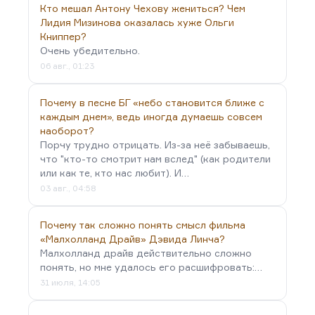
обернется глобальной…
Кто мешал Антону Чехову жениться? Чем
Лидия Мизинова оказалась хуже Ольги
Книппер?
Очень убедительно.
06 авг., 01:23
Почему в песне БГ «небо становится ближе с
каждым днем», ведь иногда думаешь совсем
наоборот?
Порчу трудно отрицать. Из-за неё забываешь,
что "кто-то смотрит нам вслед" (как родители
или как те, кто нас любит). И…
03 авг., 04:58
Почему так сложно понять смысл фильма
«Малхолланд Драйв» Дэвида Линча?
Малхолланд драйв действительно сложно
понять, но мне удалось его расшифровать:…
31 июля, 14:05