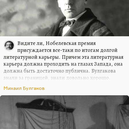
Видите ли, Нобелевская премия
присуждается все-таки по итогам долгой
литературной карьеры. Причем эта литературная
карьера должна проходить на глазах Запада, она
должна быть достаточно публична. Булгакова
знали за границей, знали довольно хорошо.
Прежде всего в Европе, где в изобилии ставились
Михаил Булгаков
его пьесы – без его разрешения, без отчисления
ему каких-либо гонораров. Булгаков был,
безусловно, знаменит в узких кругах. Его хорошо
знала русская эмиграция по обе стороны океана.
Булгакова любили, Булгаковым восхищались
понимающие толк в театре артисты и режиссеры.