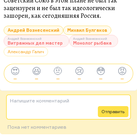
Советский Союз в этом плане не был так
зацензурен и не был так идеологически
зашорен, как сегодняшняя Россия.
Андрей Вознесенский
Михаил Булгаков
Андрей Вознесенский
Андрей Вознесенский
Витражных дел мастер
Монолог рыбака
Александр Галич
😍
😆
🤨
😢
😳
😡
—
—
—
—
—
—
Напишите комментарий
Отправить
Пока нет комментариев