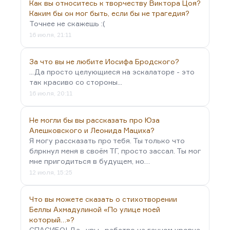
Как вы относитесь к творчеству Виктора Цоя?
Каким бы он мог быть, если бы не трагедия?
Точнее не скажешь :(
16 июля, 21:11
За что вы не любите Иосифа Бродского?
...Да просто целующиеся на эскалаторе - это
так красиво со стороны...
16 июля, 20:11
Не могли бы вы рассказать про Юза
Алешковского и Леонида Мациха?
Я могу рассказать про тебя. Ты только что
блркнул меня в своём ТГ, просто зассал. Ты мог
мне пригодиться в будущем, но…
12 июля, 15:25
Что вы можете сказать о стихотворении
Беллы Ахмадулиной «По улице моей
который…»?
СПАСИБО! Да , увы . рабство на генном уровне