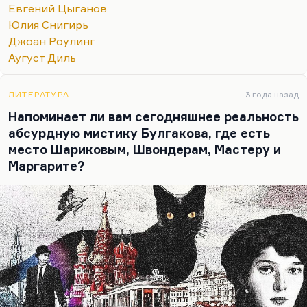
Евгений Цыганов
понимание того, что происходит вокруг них. А
Юлия Снигирь
это уже порождает такую солидарность…
Джоан Роулинг
Аугуст Диль
ЛИТЕРАТУРА
3 года назад
Напоминает ли вам сегодняшнее реальность
абсурдную мистику Булгакова, где есть
место Шариковым, Швондерам, Мастеру и
Маргарите?