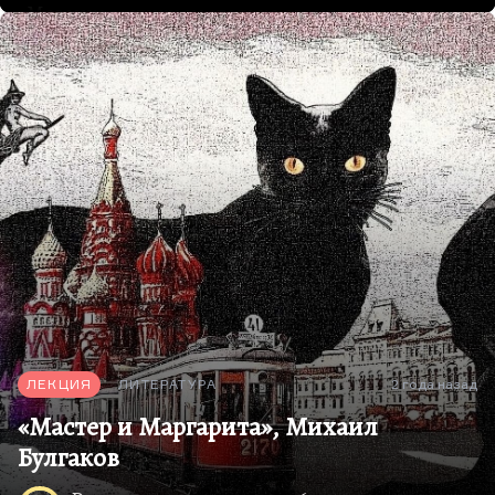
«Мозаика», стихи настолько авангардные, что
редактора этой книги Афанасьеву немедленно
уволили. А второй сборник, который вышел в
1960 году в Москве, несколько более скромный,
назывался «Парабола». И как-то так получилось,
что владимирскую книгу знали лучше. Знали ее
лучше, наверное, потому, что автор составлял ее
без оглядки на столичную цензуру. В провинции
иногда можно было что-то такое протолкнуть.
Чем же, собственно говоря, отличается поэтика
Вознесенского, и почему были у него такие
проблемы? Надо сказать, что, как справедливо
заметил Николай Алексеевич…
ЛЕКЦИЯ
ЛИТЕРАТУРА
2 года назад
«Мастер и Маргарита», Михаил
Булгаков