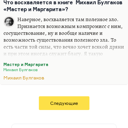
Что восхваляется в книге Михаил Булгаков
Но тогда это все имело не скажу…
«Мастер и Маргарита»?
Наверное, восхваляется там полезное зло.
Признается возможным компромисс с ним,
сосуществование, ну и вообще наличие и
возможность существования полезного зла. То
есть части той силы, что вечно хочет всякой дряни
и при этом иногда служит благу. Я такую
апологию отвергаю категорически именно
Мастер и Маргарита
потому, что меньшее зло или полезное зло – это
Михаил Булгаков
почти всегда отмазки. И у зла нет и не может
Михаил Булгаков
быть, к сожалению, благих целей. Стратегически
оно все равно всегда устремлено к гибели мира, к
краху.
Временно, иногда воспользоваться помощью
Следующие
дьявола, наверное, в каких-то ситуациях можно,
но учтите, это, как правило, неумение читать
контракт. На практике эта разовая помощь