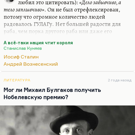
любил это цитировать):
«Дело забывчиво, а
тело заплывчиво»
. Он не был отрефлексирован,
потому что огромное количество людей
радовалось ГУЛАГу. Нет большей радости для
раба, чем порка другого раба или даже его
убийство.
А всё-таки нация чтит короля
Слепакова в поэме «Гамлет, император
Станислав Куняев
всероссийский» (это поэма о Павле Первом,
Иосиф Сталин
определение Герцена, вынесенное ею в заглавие):
Андрей Вознесенский
«Из тела жизнь, как женщина из дома, насильно
отнята у одного, она милей становится другому»
.
ЛИТЕРАТУРА
2 года назад
Замечательная плотность мысли. Да, это
Мог ли Михаил Булгаков получить
действительно так. И для раба нет больше
Нобелевскую премию?
радости, чем ссылка, тюрьма или казнь другого
раба, а иногда – надсмотрщика. Об этом тоже
позаботились. Иными…