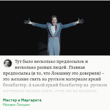
Тут было несколько предпосылок и
несколько разных людей. Главная
предпосылка (и то, что Локшину это доверили) –
это желание снять на русском материале яркий
блокбастер. А какой яркий блокбастер на русском
материале можно снять, если это не насквозь
фальшивый «Вызов» и такой же фальшивый, хотя
Мастер и Маргарита
временами очень смешной «Холоп»? Что можно
Михаил Локшин
сделать на материале России, на материале