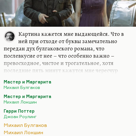
Картина кажется мне выдающейся. Что в
ней при отходе от буквы замечательно
передан дух булгаковского романа, что
послевкусие от нее – что особенно важно –
превосходное, чистое и трогательное, хотя
последние пять минут кажутся мне чересчур
идиллическими. Ничего не поделаешь, сила
Мастер и Маргарита
таланта Цыганова и Снигирь такова, что их
Михаил Булгаков
минималистская манера игры (без всякой
Мастер и Маргарита
педали), взглядами и мимикой, действительно
Михаил Локшин
прошибает зрителя насквозь и заставляет его
Гарри Поттер
поверить с полным основанием в огромную
Джоан Роулинг
интеллектуальную близость, которая между
Михаил Булгаков
этими людьми существует, полное
Михаил Локшин
взаимопонимание. Ведь их и сводит тонкое