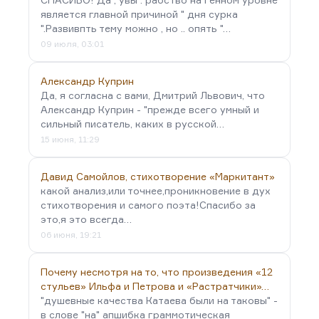
является главной причиной " дня сурка
".Развивпть тему можно , но .. опять "…
09 июля, 03:01
Александр Куприн
Да, я согласна с вами, Дмитрий Львович, что
Александр Куприн - "прежде всего умный и
сильный писатель, каких в русской…
15 июня, 11:29
Давид Самойлов, стихотворение «Маркитант»
какой анализ,или точнее,проникновение в дух
стихотворения и самого поэта!Спасибо за
это,я это всегда…
06 июня, 19:21
Почему несмотря на то, что произведения «12
стульев» Ильфа и Петрова и «Растратчики»…
"душевные качества Катаева были на таковы" -
в слове "на" апшибка граммотическая