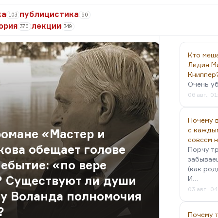
ка
публицистика
103
50
ория
лекции
370
349
Кто меш
Лидия М
Книппер
Очень у
06 авг., 01
Почему в
с кажды
романе «Мастер и
совсем 
кова обещает голове
Порчу тр
забываеш
ебытие: «по вере
(как род
? Существуют ли души
И…
03 авг., 0
и у Воланда полномочия
?
Почему 