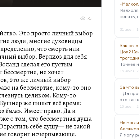
«Малхол
Малхолл
понять, 
>1т
…
31 июля, 1
ийство. Это просто личный выбор
гие люди, многие духовидцы
Как вы о
определенно, что смерть или
Цоя? Как
чный выбор. Берлиоз для себя
трагеди
 Воланд сделал его пустым
Точнее н
 бессмертие, не хочет
16 июля, 2
цов, это же личный выбор
аво на бессмертие, кому-то оно
За что 
...Да пр
исчезнуть целиком. Кому-то
это так 
т Кушнер же пишет всё время:
16 июля, 2
о была
». Имеет право. Да и
уже о том, что бессмертная душа
Не могли
. Отрастить себе душу— не такой
Алешков
лие говорит исчерпывающе.
Я могу р