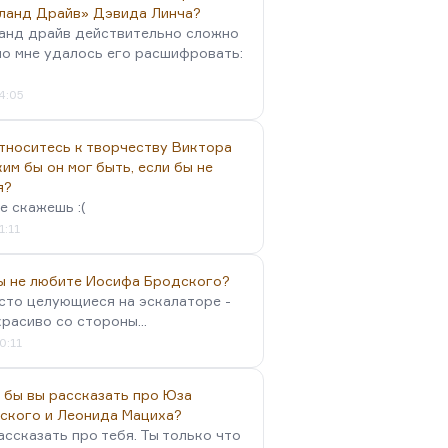
ланд Драйв» Дэвида Линча?
анд драйв действительно сложно
но мне удалось его расшифровать:
4:05
тноситесь к творчеству Виктора
им бы он мог быть, если бы не
я?
е скажешь :(
1:11
вы не любите Иосифа Бродского?
осто целующиеся на эскалаторе -
красиво со стороны...
0:11
 бы вы рассказать про Юза
ского и Леонида Мациха?
ассказать про тебя. Ты только что