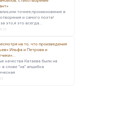
амойлов, стихотворение
ант»
ализ,или точнее,проникновение в
отворения и самого поэта!
за это,я это всегда…
9:21
есмотря на то, что произведения
ьев» Ильфа и Петрова и
тчики»…
ые качества Катаева были на
- в слове "на" апшибка
ическая
:20