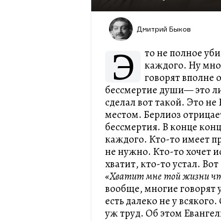
Дмитрий Быков
Э
то не полное уб
каждого. Ну мно
говорят вполне 
бессмертие души— это ли
сделал вот такой. Это не
местом. Берлиоз отрицает
бессмертия. В конце кон
каждого. Кто-то имеет пр
не нужно. Кто-то хочет 
хватит, кто-то устал. Во
«Хватит мне той жизни чт
вообще, многие говорят 
есть далеко не у всякого
уж труд. Об этом Еванге