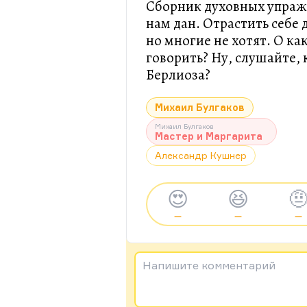
Сборник духовных упраж
нам дан. Отрастить себ
но многие не хотят. О к
говорить? Ну, слушайте, 
Берлиоза?
Михаил Булгаков
Михаил Булгаков
Мастер и Маргарита
Александр Кушнер
😍
😆

—
—
—
Напишите комментарий