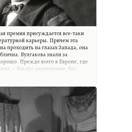
ая премия присуждается все-таки
ературной карьеры. Причем эта
а проходить на глазах Запада, она
блична. Булгакова знали за
орошо. Прежде всего в Европе, где
ьесы – без его разрешения, без
 гонораров. Булгаков был,
их кругах. Его хорошо знала русская
океана. Булгакова любили,
онимающие толк в театре артисты
го знали именно с театральной
», настолько популярную, что к