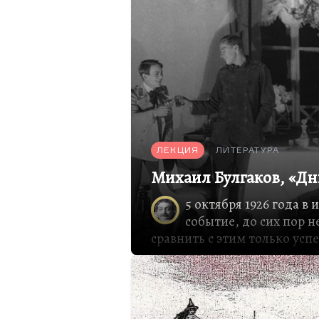
ЛЕКЦИЯ
ЛИТЕРАТУРА
Михаил Булгаков, «Д
5 октября 1926 года в
событие, до сих пор 
сравнить с этим только усп
закончилась демонстрацией
премьера закончилась семь
истериками, обмороками, 
получасовой овацией.