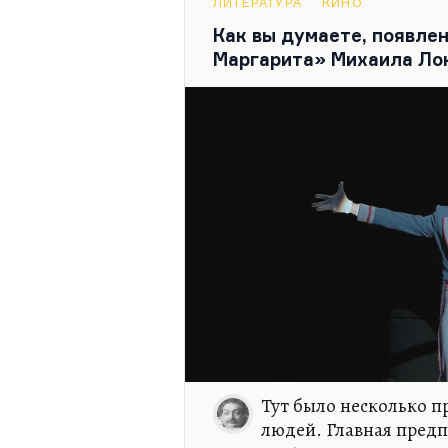
ЛИТЕРАТУРА
КИНО
Мало кому сегодня что-ниб
Как вы думаете, появле
соцреалиста Евгения Попов
Маргарита» Михаила Лок
соцреалистический роман о
«Семья Рубанюк», роман о
«Таврида», повесть о колл
он был из партийных работ
обстоятельства, что он возг
малотиражный, довольно н
журнал,…
Тут было несколько п
людей. Главная предп