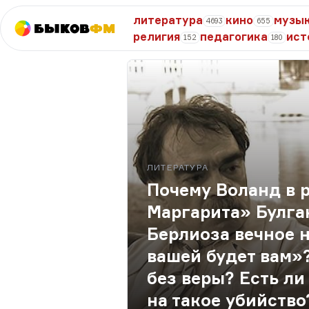
литература
кино
музы
4693
655
Быков
ФМ
религия
педагогика
ист
152
180
ЛИТЕРАТУРА
Почему Воланд в 
Маргарита» Булга
Берлиоза вечное н
вашей будет вам»
без веры? Есть л
на такое убийство