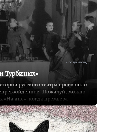
2 года назад
ни Турбиных»
 истории русского театра произошло
непревзойденное. Пожалуй, можно
ех «На дне», когда премьера
 и массовыми арестами. Здесь
ю вызовами карет скорой помощи,
слезами, сердечными приступами и