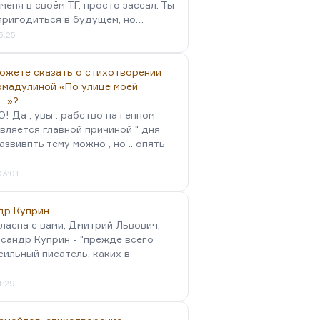
меня в своём ТГ, просто зассал. Ты
пригодиться в будущем, но…
5:25
можете сказать о стихотворении
хмадулиной «По улице моей
…»?
 Да , увы . рабство на генном
вляется главной причиной " дня
Развивпть тему можно , но .. опять
03:01
др Куприн
гласна с вами, Дмитрий Львович,
сандр Куприн - "прежде всего
сильный писатель, каких в
…
1:29