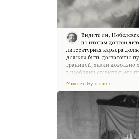
Видите ли, Нобелевск
по итогам долгой лит
литературная карьера должн
должна быть достаточно пу
границей, знали довольно х
в изобилии ставились его п
отчисления ему каких-либо
Михаил Булгаков
безусловно, знаменит в узк
эмиграция по обе стороны 
Булгаковым восхищались п
и режиссеры. Лучше всего е
стороны.
Кто-то знал «Белую гвардию
ней…