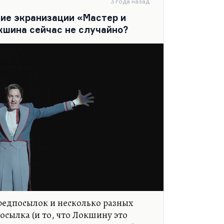
3 года назад
удь скажет имя писателя
ние экранизации «Мастер и
кина. Евгений Поповкин написал
шина сейчас не случайно?
 борьбе украинцев с оккупантами
 жизни крымских колхозников
ективизации «Большой разлив». Сам
ников. Вот так сложились
лавлял с 1957 года довольно
еинтересный журнал «Москва»,
редпосылок и несколько разных
осылка (и то, что Локшину это