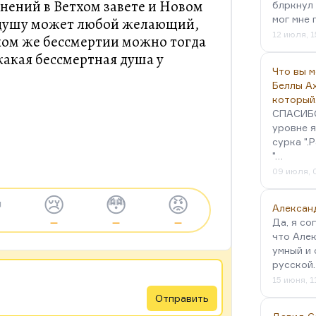
нений в Ветхом завете и Новом
блркнул 
мог мне 
е душу может любой желающий,
12 июля, 1
аком же бессмертии можно тогда
какая бессмертная душа у
Что вы 
Беллы А
который
СПАСИБО!
уровне я
сурка ".
"…
09 июля, 

😢
😳
😡
Алексан
Да, я со
—
—
—
что Алек
умный и 
русской
15 июня, 1
Отправить