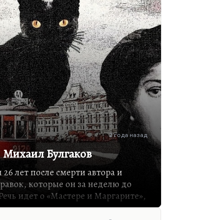
АТ-2, показал «Дни Турбиных»
Сталин смотрел больше 20 раз, и
а, говорил:
«Мне ваши усики даже
лись чьи-то усики, пьеса
 содержать в себе некую
 в этом…
2 года назад
, Михаил Булгаков
 26 лет после смерти автора и
равок, которые он за неделю до
ечь идет о «Мастере и Маргарите»,
икована при достаточно загадочных