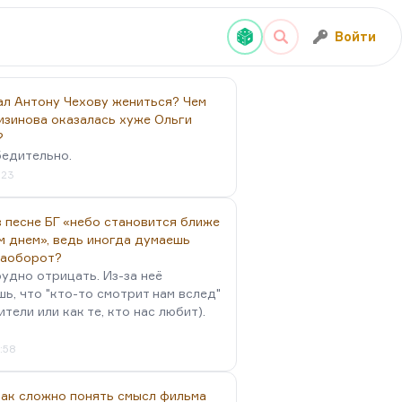
Войти
ал Антону Чехову жениться? Чем
изинова оказалась хуже Ольги
?
бедительно.
:23
 песне БГ «небо становится ближе
м днем», ведь иногда думаешь
наоборот?
удно отрицать. Из-за неё
ь, что "кто-то смотрит нам вслед"
ители или как те, кто нас любит).
4:58
так сложно понять смысл фильма