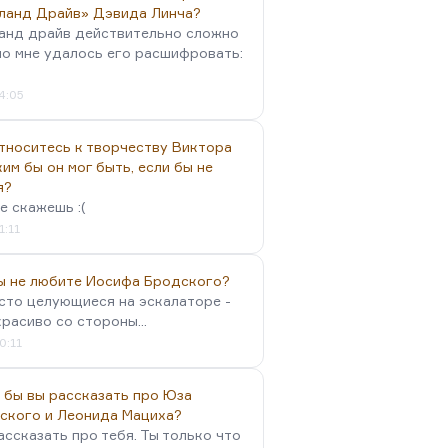
ланд Драйв» Дэвида Линча?
анд драйв действительно сложно
но мне удалось его расшифровать:
4:05
тноситесь к творчеству Виктора
им бы он мог быть, если бы не
я?
е скажешь :(
1:11
вы не любите Иосифа Бродского?
осто целующиеся на эскалаторе -
красиво со стороны...
0:11
 бы вы рассказать про Юза
ского и Леонида Мациха?
ассказать про тебя. Ты только что