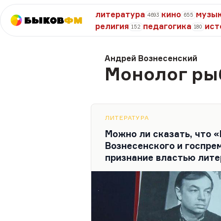
литература
кино
музы
4693
655
Быков
ФМ
религия
педагогика
ист
152
180
Андрей Вознесенский
Монолог ры
ЛИТЕРАТУРА
Можно ли сказать, что 
Вознесенского и госпрем
признание властью лит