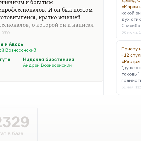
Давид С
онченным и богатым
«Маркит
епрофессионалов. И он был поэтом
какой ан
 готовившейся, кратко жившей
дух стих
ссионалов, о которой он и написал
Спасибо 
 это:
06 июня, 1
а и Авось
Почему н
ей Вознесенский
«12 стул
туте
Нидская биостанция
«Растра
Андрей Вознесенский
"душевн
ской интеллигенции, которые
таковы" 
граммот
азались у безвыходного тупика,
31 мая, 11
та. Это поэт Дубны. А потом
ионалы (он мне об этом в интервью
 сам он был из числа блестящих…
2329
ат в базе