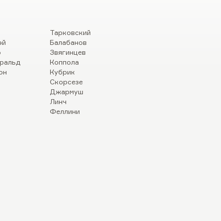
Тарковский
эй
Балабанов
р
Звягинцев
ральд
Коппола
он
Кубрик
Скорсезе
Джармуш
Линч
Феллини