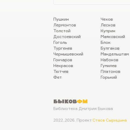
Пушкин
Чехов
Лермонтов
Лесков
Толстой
Куприн
Достоевский
Маяковский
Гоголь
Блок
Тургенев
Булгаков
Чернышевский
Мандельштам
Гончаров
Набоков
Некрасов
Гумилев
Тютчев
Платонов
Фет
Горький
Быков
ФМ
Библиотека Дмитрия Быкова
2022..2026. Проект
Стаса Сырицына