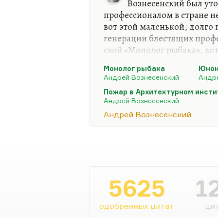
Вознесенский был ут
профессионалом в стране н
вот этой маленькой, долго
генерации блестящих профе
свой «Монолог рыбака», вот
Он шел и смеялся щурко,
Монолог рыбака
Юнон
Дрожал маяк вдалеке —
Андрей Вознесенский
Андр
Он вспыхивал, как чешуйка
Пожар в Архитектурном инсти
У полночи на щеке.
Андрей Вознесенский
Он поэт людей, поэт совет
Андрей Вознесенский
сформировались в 60-е и ок
оказались у разбитого коры
оказалось, что эти професс
сказал) служили дьяволу. И
5625
1
одобренных цитат
цит