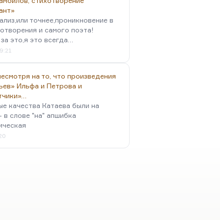
амойлов, стихотворение
ант»
ализ,или точнее,проникновение в
отворения и самого поэта!
за это,я это всегда…
9:21
есмотря на то, что произведения
ьев» Ильфа и Петрова и
тчики»…
ые качества Катаева были на
- в слове "на" апшибка
ическая
:20