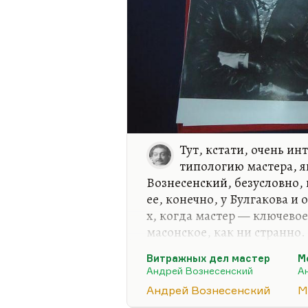
Тут, кстати, очень и
типологию мастера, я
Вознесенский, безусловно,
ее, конечно, у Булгакова и 
х, когда мастер — ключевое
масонское, как ни странно.
профессионализм, мастерст
Витражных дел мастер
М
времени. Достаточно вспом
Андрей Вознесенский
А
эти все «оды Дубне», физик
Андрей Вознесенский
М
Вознесенский говорил в инт