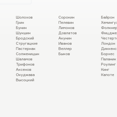
Шолохов
Сорокин
Байрон
Грин
Пелевин
Хемингу
Бунин
Лимонов
Фолкне
Шукшин
Довлатов
Фицдже
Бродский
Акунин
Честерт
Стругацкие
Иванов
Лондон
Пастернак
Веллер
Диккенс
Солженицын
Быков
Борхес
Шаламов
Паланик
Трифонов
Роулинг
Аксенов
Кинг
Окуджава
Капоте
Высоцкий