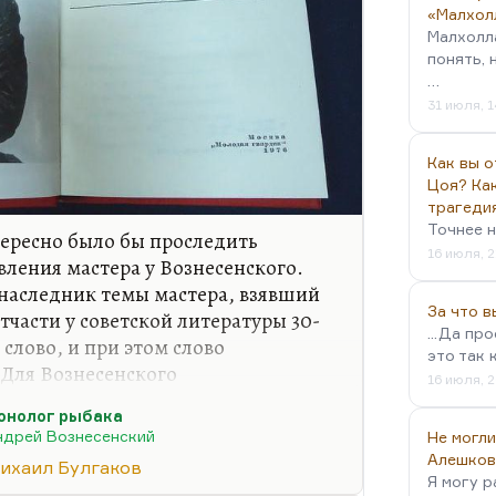
«Малхол
Малхолл
понять, 
…
31 июля, 1
Как вы о
Цоя? Как
трагеди
Точнее н
нтересно было бы проследить
16 июля, 2
вления мастера у Вознесенского.
 наследник темы мастера, взявший
За что 
отчасти у советской литературы 30-
...Да пр
 слово, и при этом слово
это так 
 Для Вознесенского
16 июля, 2
во — главный ответ на вызовы
онолог рыбака
нить его «Монолог рыбака», его
ндрей Вознесенский
Не могли
ам, лирикам. Мне, кстати,
Алешков
ихаил Булгаков
ервью, что он в этих людях
Я могу р