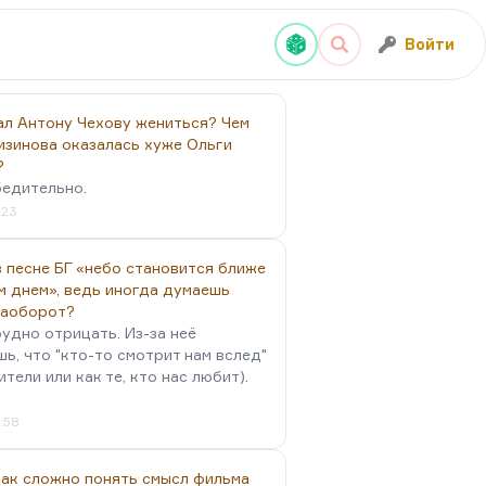
Войти
ал Антону Чехову жениться? Чем
изинова оказалась хуже Ольги
?
бедительно.
:23
 песне БГ «небо становится ближе
м днем», ведь иногда думаешь
наоборот?
удно отрицать. Из-за неё
ь, что "кто-то смотрит нам вслед"
ители или как те, кто нас любит).
4:58
так сложно понять смысл фильма