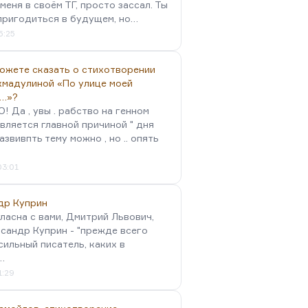
меня в своём ТГ, просто зассал. Ты
пригодиться в будущем, но…
5:25
можете сказать о стихотворении
хмадулиной «По улице моей
…»?
 Да , увы . рабство на генном
вляется главной причиной " дня
Развивпть тему можно , но .. опять
03:01
др Куприн
гласна с вами, Дмитрий Львович,
сандр Куприн - "прежде всего
сильный писатель, каких в
…
1:29