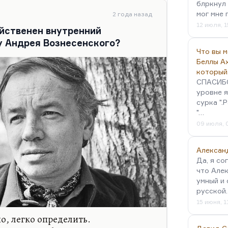
надеялся увидеть героев времени.
блркнул 
мог мне 
 они причастные к советскому
2 года назад
12 июля, 1
, что и профессия не…
йственен внутренний
 у Андрея Вознесенского?
Что вы 
Беллы А
который
СПАСИБО!
уровне я
сурка ".
"…
09 июля, 
Алексан
Да, я со
что Алек
умный и 
русской
15 июня, 1
о, легко определить.