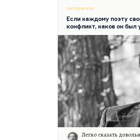
надеялся увидеть позитив, 
Только когда он узнал, что
ЛИТЕРАТУРА
ядерному проекту, он понял
Если каждому поэту сво
конфликт, каков он был
Легко сказать довольн