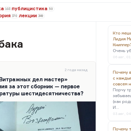
ка
публицистика
103
50
ория
лекции
370
349
Кто меш
Лидия М
бака
Книппер
Очень у
06 авг., 01
2 года назад
Почему в
с кажды
«Витражных дел мастер»
совсем 
ия за этот сборник — первое
Порчу тр
ературы шестидесятничества?
забываеш
(как род
И…
03 авг., 0
Почему 