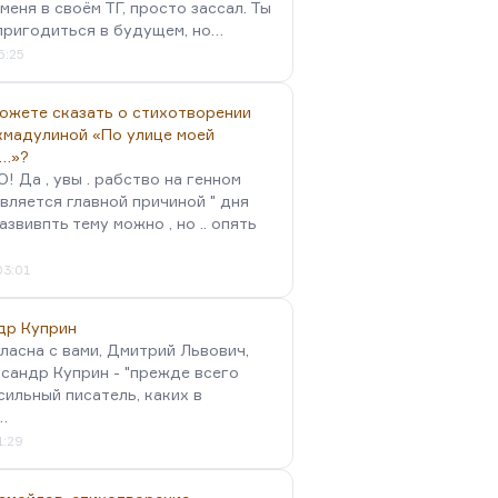
меня в своём ТГ, просто зассал. Ты
пригодиться в будущем, но…
5:25
можете сказать о стихотворении
хмадулиной «По улице моей
…»?
 Да , увы . рабство на генном
вляется главной причиной " дня
Развивпть тему можно , но .. опять
03:01
др Куприн
гласна с вами, Дмитрий Львович,
сандр Куприн - "прежде всего
сильный писатель, каких в
…
1:29