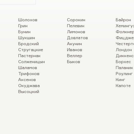
Шолохов
Сорокин
Байрон
Грин
Пелевин
Хемингу
Бунин
Лимонов
Фолкне
Шукшин
Довлатов
Фицдже
Бродский
Акунин
Честерт
Стругацкие
Иванов
Лондон
Пастернак
Веллер
Диккенс
Солженицын
Быков
Борхес
Шаламов
Паланик
Трифонов
Роулинг
Аксенов
Кинг
Окуджава
Капоте
Высоцкий