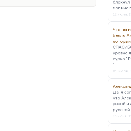
ской интеллигенции, которые
блркнул 
азались у безвыходного тупика,
мог мне 
та. Это поэт Дубны. А потом
12 июля, 1
ионалы (он мне об этом в интервью
 сам он был из числа блестящих…
Что вы 
Беллы А
который
СПАСИБО!
уровне я
сурка ".
"…
09 июля, 
Алексан
Да, я со
что Алек
умный и 
русской
15 июня, 1