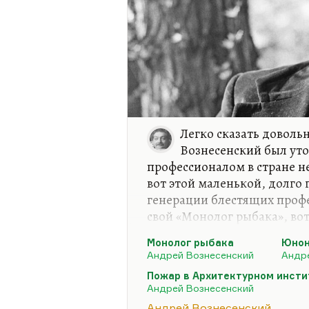
Легко сказать довольн
Вознесенский был ут
профессионалом в стране н
вот этой маленькой, долго
генерации блестящих профе
свой «Монолог рыбака», вот
Он шел и смеялся щурко,
Монолог рыбака
Юнон
Дрожал маяк вдалеке —
Андрей Вознесенский
Андр
Он вспыхивал, как чешуйка
Пожар в Архитектурном инсти
У полночи на щеке.
Андрей Вознесенский
Андрей Вознесенский