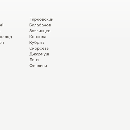
Тарковский
эй
Балабанов
р
Звягинцев
ральд
Коппола
он
Кубрик
Скорсезе
Джармуш
Линч
Феллини