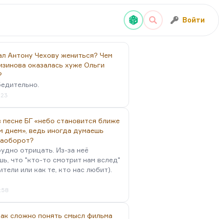
Войти
ал Антону Чехову жениться? Чем
изинова оказалась хуже Ольги
?
бедительно.
:23
 песне БГ «небо становится ближе
м днем», ведь иногда думаешь
наоборот?
удно отрицать. Из-за неё
ь, что "кто-то смотрит нам вслед"
ители или как те, кто нас любит).
4:58
так сложно понять смысл фильма