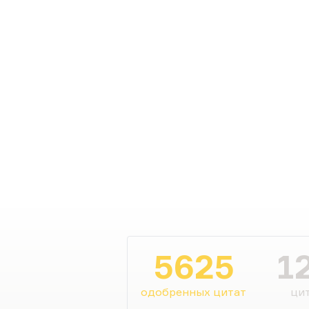
5625
1
одобренных цитат
цит