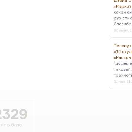
Давид С
«Маркит
какой ан
дух стих
Спасибо 
06 июня, 1
Почему н
«12 стул
«Растра
"душевн
таковы" 
граммот
31 мая, 11
2329
ат в базе