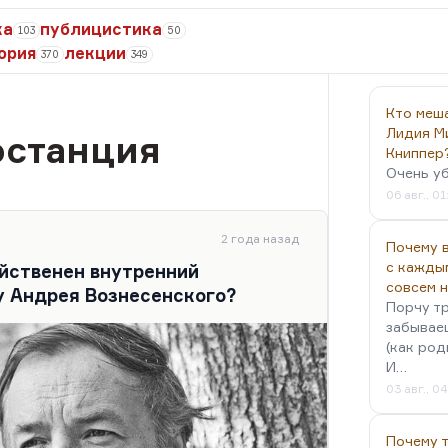
ка
публицистика
103
50
ория
лекции
370
349
Кто меш
Лидия М
останция
Книппер
Очень у
06 авг., 01
2 года назад
Почему в
с кажды
йственен внутренний
совсем 
 у Андрея Вознесенского?
Порчу тр
забываеш
(как род
И…
03 авг., 0
Почему 