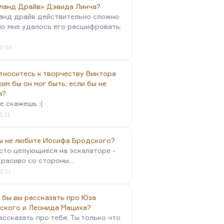
ланд Драйв» Дэвида Линча?
анд драйв действительно сложно
но мне удалось его расшифровать:
4:05
тноситесь к творчеству Виктора
им бы он мог быть, если бы не
я?
е скажешь :(
1:11
вы не любите Иосифа Бродского?
осто целующиеся на эскалаторе -
красиво со стороны...
0:11
 бы вы рассказать про Юза
ского и Леонида Мациха?
ассказать про тебя. Ты только что