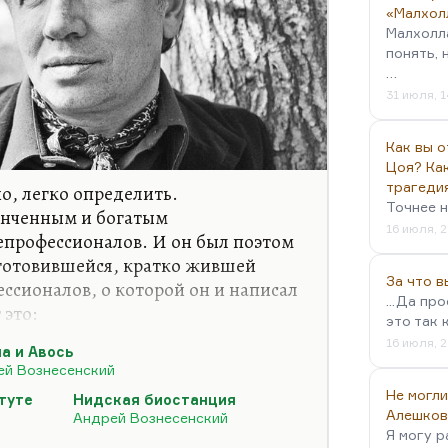
«Малхол
Малхолл
понять, 
…
31 июля, 1
Как вы о
Цоя? Как
трагеди
о, легко определить.
Точнее н
онченным и богатым
16 июля, 2
епрофессионалов. И он был поэтом
 готовившейся, кратко жившей
За что 
ссионалов, о которой он и написал
...Да пр
 это:
это так 
16 июля, 2
а и Авось
ей Вознесенский
Не могли
туте
Нидская биостанция
Алешков
Андрей Вознесенский
Я могу р