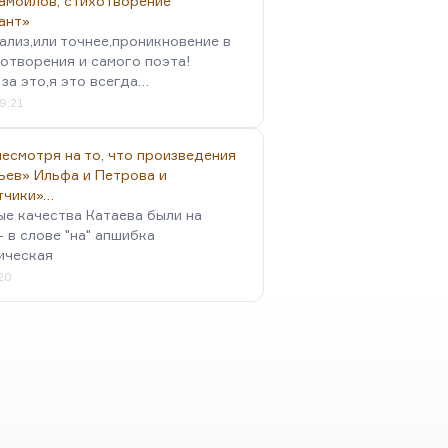
амойлов, стихотворение
ант»
ализ,или точнее,проникновение в
отворения и самого поэта!
за это,я это всегда…
9:21
есмотря на то, что произведения
ьев» Ильфа и Петрова и
тчики»…
ые качества Катаева были на
- в слове "на" апшибка
ическая
:20