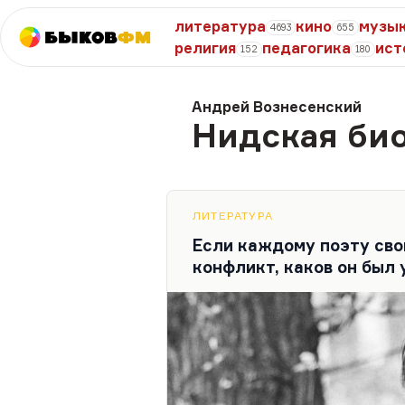
литература
кино
музы
4693
655
Быков
ФМ
религия
педагогика
ист
152
180
Андрей Вознесенский
Нидская би
ЛИТЕРАТУРА
Если каждому поэту сво
конфликт, каков он был