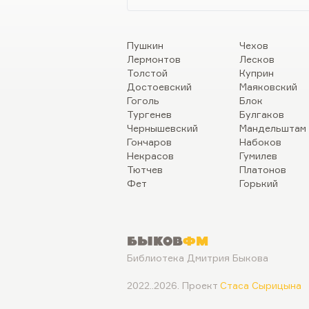
Пушкин
Чехов
Лермонтов
Лесков
Толстой
Куприн
Достоевский
Маяковский
Гоголь
Блок
Тургенев
Булгаков
Чернышевский
Мандельштам
Гончаров
Набоков
Некрасов
Гумилев
Тютчев
Платонов
Фет
Горький
Быков
ФМ
Библиотека Дмитрия Быкова
2022..2026. Проект
Стаса Сырицына