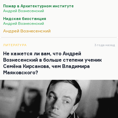
У полночи на щеке.
Пожар в Архитектурном институте
Андрей Вознесенский
Он поэт людей, поэт советской интеллигенции,
которые сформировались в 60-е и оказались у
Нидская биостанция
Андрей Вознесенский
безвыходного тупика, оказались у разбитого
корыта. Это поэт Дубны. А потом оказалось, что
Андрей Вознесенский
эти профессионалы (он мне об этом в интервью
сказал) служили дьяволу. И сам он был из числа
ЛИТЕРАТУРА
3 года назад
блестящих…
Не кажется ли вам, что Андрей
Вознесенский в больше степени ученик
Семёна Кирсанова, чем Владимира
Маяковского?