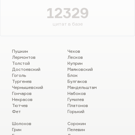
12329
цитат в базе
Пушкин
Чехов
Лермонтов
Лесков
Толстой
Куприн
Достоевский
Маяковский
Гоголь
Блок
Тургенев
Булгаков
Чернышевский
Мандельштам
Гончаров
Набоков
Некрасов
Гумилев
Тютчев
Платонов
Фет
Горький
Шолохов
Сорокин
Грин
Пелевин