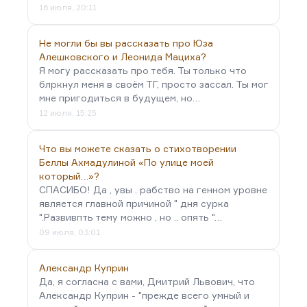
16 июля, 20:11
Не могли бы вы рассказать про Юза
Алешковского и Леонида Мациха?
Я могу рассказать про тебя. Ты только что
блркнул меня в своём ТГ, просто зассал. Ты мог
мне пригодиться в будущем, но…
12 июля, 15:25
Что вы можете сказать о стихотворении
Беллы Ахмадулиной «По улице моей
который…»?
СПАСИБО! Да , увы . рабство на генном уровне
является главной причиной " дня сурка
".Развивпть тему можно , но .. опять "…
09 июля, 03:01
Александр Куприн
Да, я согласна с вами, Дмитрий Львович, что
Александр Куприн - "прежде всего умный и