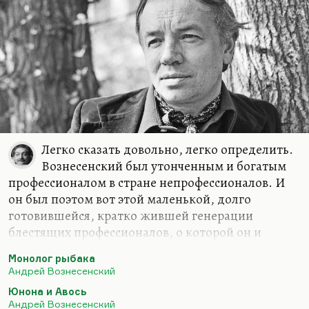
без оглядки на столичную цензуру. В провинции
иногда можно было что-то такое протолкнуть.
Чем же, собственно говоря, отличается поэтика
Вознесенского, и почему были у него такие
проблемы? Надо сказать, что, как справедливо
заметил Николай Алексеевич…
Легко сказать довольно, легко определить.
Вознесенский был утонченным и богатым
профессионалом в стране непрофессионалов. И
он был поэтом вот этой маленькой, долго
готовившейся, кратко жившей генерации
блестящих профессионалов, о которой он и
написал свой «Монолог рыбака», вот это:
Монолог рыбака
Он шел и смеялся щурко,
Андрей Вознесенский
Дрожал маяк вдалеке —
Юнона и Авось
Он вспыхивал, как чешуйка
Андрей Вознесенский