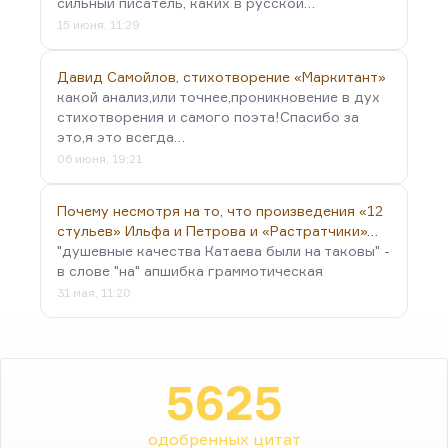
сильный писатель, каких в русской…
15 июня, 11:29
Давид Самойлов, стихотворение «Маркитант»
какой анализ,или точнее,проникновение в дух
стихотворения и самого поэта!Спасибо за
это,я это всегда…
06 июня, 19:21
Почему несмотря на то, что произведения «12
стульев» Ильфа и Петрова и «Растратчики»…
"душевные качества Катаева были на таковы" -
в слове "на" апшибка граммотическая
31 мая, 11:20
5625
одобренных цитат