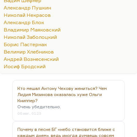
Вадим Шефнер
Пушкина, который бесспорен — это, конечно,
Александр Пушкин
Некрасов, Блок, Маяковский, Заболоцкий,
Николай Некрасов
Пастернак. А дальше я затрудняюсь с
Александр Блок
определением, потому что это все близко очень,
Владимир Маяковский
но я не вижу дальше поэта, который бы
Николай Заболоцкий
обозначил свою тему — тему, которой до него и
Борис Пастернак
без него не было бы. Есть такое мнение, что
Велимир Хлебников
Хлебников. Хлебников, наверное, да, в том
Андрей Вознесенский
смысле, что очень многими подхвачены его…
Иосиф Бродский
Кто мешал Антону Чехову жениться? Чем
Лидия Мизинова оказалась хуже Ольги
Книппер?
Очень убедительно.
06 авг., 01:23
Почему в песне БГ «небо становится ближе с
каждым днем», ведь иногда думаешь совсем