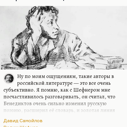
«Опытах изобразительной поэзии». Вознесенский
же…
Ну по моим ощущениям, такие авторы в
российской литературе — это все очень
субъективно. Я помню, как с Шефнером мне
посчастливилось разговаривать, он считал, что
Бенедиктов очень сильно изменил русскую
поэзию, расширил её словарь, и золотая линия
русской поэзии проходит через него.
Давид Самойлов
Но я считаю, что главные авторы, помимо