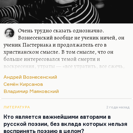
Очень трудно сказать однозначно.
Вознесенский вообще не ученик ничей, он
ученик Пастернака и продолжатель его в
христианском смысле. В том смысле, что он
больше интересовался темой смерти и
воскресения, утраты — «все утратить, все сжечь,
все раздать» — интересовался этим больше, чем
Андрей Вознесенский
любым другим позитивом, условно говоря. Он
Семён Кирсанов
был именно ученик Пастернака психологически,
Владимир Маяковский
а не технически. Что касается формы — не знаю,
трудно сказать. Мне кажется, его форма вообще в
достаточной степени оригинальна, уж если на то
ЛИТЕРАТУРА
2 года назад
пошло, он учился многому у западной поэзии.
Кто является важнейшими авторами в
Очаровательного кирсановского штукарства я у
русской поэзии, без вклада которых нельзя
него почти не нахожу. Ну разве что в «изопах»,
воспринять поэзию в целом?