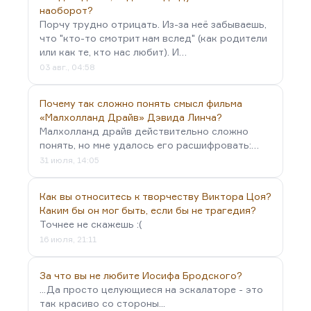
наоборот?
Порчу трудно отрицать. Из-за неё забываешь,
что "кто-то смотрит нам вслед" (как родители
или как те, кто нас любит). И…
03 авг., 04:58
Почему так сложно понять смысл фильма
«Малхолланд Драйв» Дэвида Линча?
Малхолланд драйв действительно сложно
понять, но мне удалось его расшифровать:…
31 июля, 14:05
Как вы относитесь к творчеству Виктора Цоя?
Каким бы он мог быть, если бы не трагедия?
Точнее не скажешь :(
16 июля, 21:11
За что вы не любите Иосифа Бродского?
...Да просто целующиеся на эскалаторе - это
так красиво со стороны...