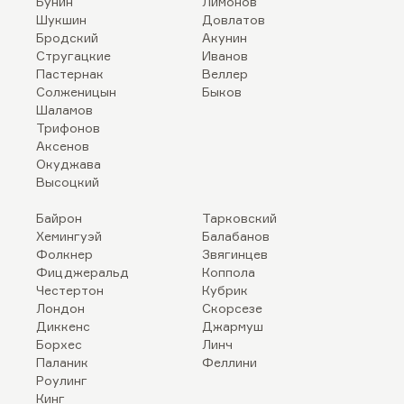
Бунин
Лимонов
Шукшин
Довлатов
Бродский
Акунин
Стругацкие
Иванов
Пастернак
Веллер
Солженицын
Быков
Шаламов
Трифонов
Аксенов
Окуджава
Высоцкий
Байрон
Тарковский
Хемингуэй
Балабанов
Фолкнер
Звягинцев
Фицджеральд
Коппола
Честертон
Кубрик
Лондон
Скорсезе
Диккенс
Джармуш
Борхес
Линч
Паланик
Феллини
Роулинг
Кинг