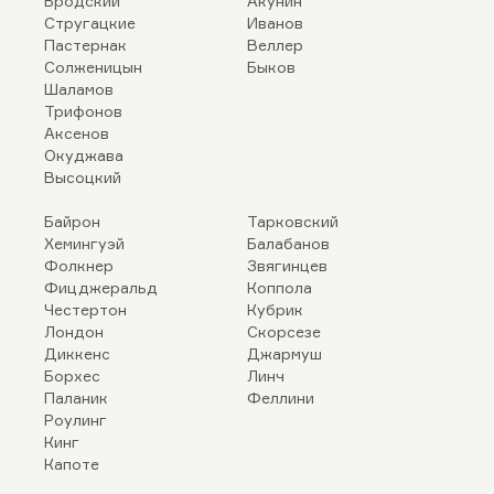
Бродский
Акунин
Стругацкие
Иванов
Пастернак
Веллер
Солженицын
Быков
Шаламов
Трифонов
Аксенов
Окуджава
Высоцкий
Байрон
Тарковский
Хемингуэй
Балабанов
Фолкнер
Звягинцев
Фицджеральд
Коппола
Честертон
Кубрик
Лондон
Скорсезе
Диккенс
Джармуш
Борхес
Линч
Паланик
Феллини
Роулинг
Кинг
Капоте