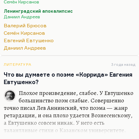
Семён Кирсанов
«Египетские ночи», которые он из пушкинского
Ленинградский апокалипсис
наброска превратил в полновесную 6-главную
Даниил Андреев
поэму.
Валерий Брюсов
А что касается научно-фантастической поэзии, то
Семён Кирсанов
здесь на память приходит прежде всего поэма
Евгений Евтушенко
Семена Кирсанова «Зеркала». Кирсанов вообще,
Даниил Андреев
понимаете, мечтал быть прозаиком. Ему всё
время приходили сюжеты, которые он продавал
ЛИТЕРАТУРА
3 года назад
разным людям вроде, например,…
Что вы думаете о поэме «Коррида» Евгения
Евтушенко?
Плохое произведение, слабое. У Евтушенко
большинство поэм слабые. Совершенно
точно писал Лев Аннинский, что поэма — жанр
ретардации, и она плохо удается Вознесенскому,
а Евтушенко совсем никак. У него есть
талантливые стихи о Казанском университете.
Несколько талантливых стихотворений.