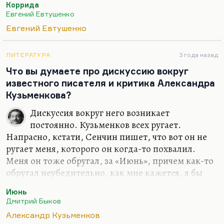
Коррида
Апрель в Казани, ледоход на Волге,
Евгений Евтушенко
Жизнь продолжает вечную игру,
Евгений Евтушенко
И девочка с лицом народоволки
Прощается со мною на углу.
ЛИТЕРАТУРА
3 года назад
Для 1970 года интересные стихи — «За твоего
Что вы думаете про дискуссию вокруг
Ульянова Володю, за будущих Ульяновых
известного писателя и критика Александра
твоих…». Сейчас все перепечатывают друг у друга
Кузьменкова?
вот эти стишки, а «стена-то гнилая — ткни и
Дискуссия вокруг него возникает
развалится».
постоянно. Кузьменков всех ругает.
Напрасно, кстати, Сенчин пишет, что вот он не
ругает меня, которого он когда-то похвалил.
Меня он тоже обругал, за «Июнь», причем как-то
обругал неубедительно, как мне кажется, я бы
обругал «Июнь» гораздо лучше. Проблема в том,
Июнь
что разругать книгу — не штука. Кузьменков не
Дмитрий Быков
бесполезно, а напрасно расходует свой огромный
Александр Кузьменков
литературный дар. Он прежде всего прекрасный