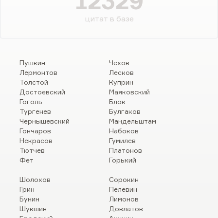
12329
цитат в базе
Пушкин
Чехов
Лермонтов
Лесков
Толстой
Куприн
Достоевский
Маяковский
Гоголь
Блок
Тургенев
Булгаков
Чернышевский
Мандельштам
Гончаров
Набоков
Некрасов
Гумилев
Тютчев
Платонов
Фет
Горький
Шолохов
Сорокин
Грин
Пелевин
Бунин
Лимонов
Шукшин
Довлатов