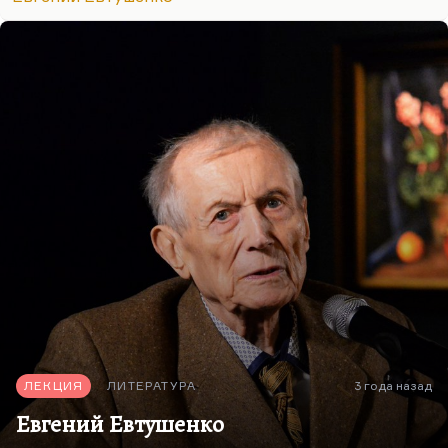
Как по нитке скользя…
Жить и жить бы на свете,
Но, наверно, нельзя.
Все. Не надо к этому ничего добавлять. Я и сам
человек многословный, поэтому ценю чужой
лаконизм. Если бы Евтушенко написал 4 строчки:
Ученый, сверстник Галилея,
Был Галилея не глупее.
Он знал, что вертится земля,
Но у него…
ЛЕКЦИЯ
ЛИТЕРАТУРА
3 года назад
Евгений Евтушенко