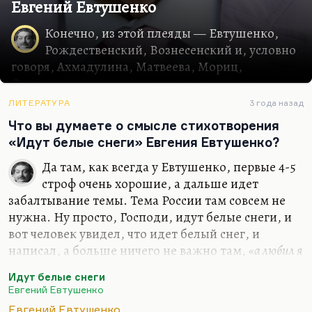
Евгений Евтушенко
Конечно, из этой плеяды — Евтушенко,
Рождественский, Вознесенский и, условно
говоря, Ахмадулина, Матвеева, Мориц,
Окуджава,— все, кого записывали в активные
шестидесятник или менее активные
ЛИТЕРАТУРА
3 года назад
шестидесятники, или оппозиционные, среди
Что вы думаете о смысле стихотворения
всех них Рождественский мне представляется
«Идут белые снеги» Евгения Евтушенко?
поэтом, который раньше всех стал вырождаться,
раньше всех стал уходить в самоповторы, в
Да там, как всегда у Евтушенко, первые 4-5
декларации, хотя он был талантливый человек.
строф очень хорошие, а дальше идет
Что касается Евтушенко. Евтушенко — фигура
забалтывание темы. Тема России там совсем не
очень интересная и, конечно, не имеющая
нужна. Ну просто, Господи, идут белые снеги, и
аналогов в прежней литературе. У нас каждый —
вот человек увидел, что идет белый снег, и
реинкарнация чья-нибудь, но прототипа
написал, а больше ничего не важно там,
«а любил я
Евтушенко я не нахожу. Потому что Евтушенко
Россию… её Пушкина, Стеньку, её стариков»
— это все
Идут белые снеги
— это чрезвычайно сложная производная сразу
увод в риторику.
Евгений Евтушенко
нескольких…
Идут белые снеги,
Евгений Евтушенко