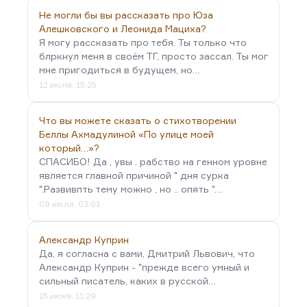
Не могли бы вы рассказать про Юза
Алешковского и Леонида Мациха?
Я могу рассказать про тебя. Ты только что
блркнул меня в своём ТГ, просто зассал. Ты мог
мне пригодиться в будущем, но…
12 июля, 15:25
Что вы можете сказать о стихотворении
Беллы Ахмадулиной «По улице моей
который…»?
СПАСИБО! Да , увы . рабство на генном уровне
является главной причиной " дня сурка
".Развивпть тему можно , но .. опять "…
09 июля, 03:01
Александр Куприн
Да, я согласна с вами, Дмитрий Львович, что
Александр Куприн - "прежде всего умный и
сильный писатель, каких в русской…
15 июня, 11:29