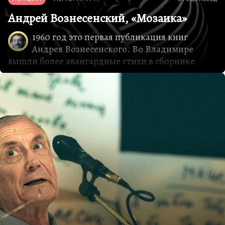
Андрей Вознесенский, «Мозаика»
1960 год это первая публикация книг
Андрея Вознесенского. Во Владимире
вышли более авангардные стихи в сборнике
«Мозаика», стихи настолько авангардные, что
редактора этой книги Афанасьеву немедленно
уволили. А второй сборник, который вышел в
1960 году в Москве, несколько более скромный,
назывался «Парабола». И как-то так получилось,
что владимирскую книгу знали лучше. Знали ее
лучше, наверное, потому, что автор составлял ее
без оглядки на столичную цензуру. В провинции
иногда можно было что-то такое протолкнуть.
Чем же, собственно говоря, отличается поэтика
Вознесенского, и почему были у него такие
проблемы? Надо сказать, что, как справедливо
заметил Николай Алексеевич…