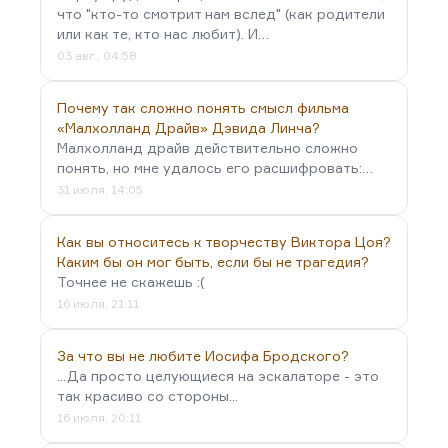
что "кто-то смотрит нам вслед" (как родители
или как те, кто нас любит). И…
03 авг., 04:58
Почему так сложно понять смысл фильма
«Малхолланд Драйв» Дэвида Линча?
Малхолланд драйв действительно сложно
понять, но мне удалось его расшифровать:…
31 июля, 14:05
Как вы относитесь к творчеству Виктора Цоя?
Каким бы он мог быть, если бы не трагедия?
Точнее не скажешь :(
16 июля, 21:11
За что вы не любите Иосифа Бродского?
...Да просто целующиеся на эскалаторе - это
так красиво со стороны...
16 июля, 20:11