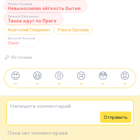
Милан Кундера
Невыносимая лёгкость бытия
Евгений Евтушенко
Танки идут по Праге
Анатолий Гладилин
Раиса Орлова
Василий Аксенов
Ожог
Источник
😍
😆
🤨
😢
😳
😡
—
—
—
—
—
—
Напишите комментарий
Отправить
Пока нет комментариев