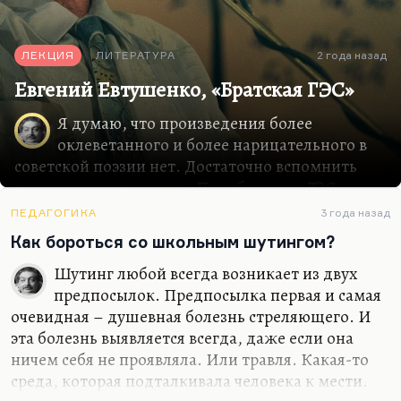
ЛЕКЦИЯ
ЛИТЕРАТУРА
2 года назад
Евгений Евтушенко, «Братская ГЭС»
Я думаю, что произведения более
оклеветанного и более нарицательного в
советской поэзии нет. Достаточно вспомнить
легендарную пародию «Панибратская ГЭС»,
абсолютно точную, это из ранних текстов
ПЕДАГОГИКА
3 года назад
Александра Иванова, тогда еще очень
Как бороться со школьным шутингом?
ядовитого. Но нельзя не признать, что все
плохое, что сказано об этой поэме — оно, в
Шутинг любой всегда возникает из двух
общем, верно. А хорошего в ней удивительно
предпосылок. Предпосылка первая и самая
мало, но то хорошее, то немногое хорошее, что
очевидная – душевная болезнь стреляющего. И
есть, оно, в конечном итоге, перевешивает.
эта болезнь выявляется всегда, даже если она
Почему перевешивает? Это вот тот редкий
ничем себя не проявляла. Или травля. Какая-то
случай, когда произведение само по себе со
среда, которая подталкивала человека к мести.