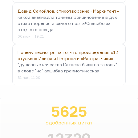
Давид Самойлов, стихотворение «Маркитант»
какой анализ,или точнее,проникновение в дух
стихотворения и самого поэта!Спасибо за
это,я это всегда…
06 июня, 19:21
Почему несмотря на то, что произведения «12
стульев» Ильфа и Петрова и «Растратчики»…
"душевные качества Катаева были на таковы" -
в слове "на" апшибка граммотическая
31 мая, 11:20
5625
одобренных цитат