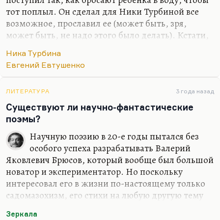
тот поплыл. Он сделал для Ники Турбиной все
возможное, прославил ее (может быть, зря,
может быть, не надо этого было делать). Кстати,
не забываем, что начал это Юлиан Семенов. Они
Ника Турбина
вообще были люди, ориентированные на
Евгений Евтушенко
вундеркиндов; советская власть искала и любила
вундеркиндов. И хотя друг мой, Саша Ратнер,
Александр Ратнер, в своей книге блистательно
ЛИТЕРАТУРА
3 года назад
доказал, что львиная доля стихов Ники написана
Существуют ли научно-фантастические
не ею и ее изуродовали, по сути дела, погубили
поэмы?
члены ее семьи (которые уж подлинно виноваты),
Научную поэзию в 20-е годы пытался без
а потом те, кто ее спаивал, потому что никакой
особого успеха разрабатывать Валерий
толерантности к спиртному у не было. Но…
Яковлевич Брюсов, который вообще был большой
новатор и экспериментатор. Но поскольку
интересовал его в жизни по-настоящему только
садомазохизм, его стихи на любую другую тему
обладают, при некотором блеске формы,
Зеркала
известной бессодержательностью. То ли дело