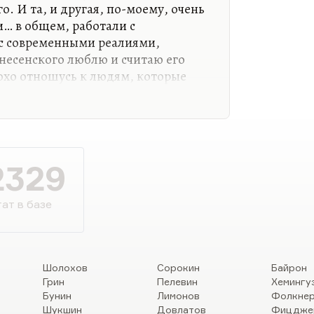
. И та, и другая, по-моему, очень
… в общем, работали с
 с современными реалиями,
знесенского люблю и считаю его
охо отношусь к людям, которые
толком, обзывают его то «витриной
ства», то «экспортным вариантом
ом третьесортного футуризма».
олько стихотворений
обы. Я скажу даже странную
2329
стати, с другим очень хорошим
оминаемым — Владимиром…
ат в базе
Шолохов
Сорокин
Байрон
Грин
Пелевин
Хемингу
Бунин
Лимонов
Фолкне
Шукшин
Довлатов
Фицдже