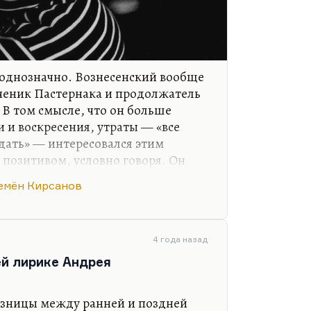
 однозначно. Вознесенский вообще
ученик Пастернака и продолжатель
 В том смысле, что он больше
 и воскресения, утраты — «все
аздать» — интересовался этим
позитивом, условно говоря. Он
ака психологически, а не
емён Кирсанов
ормы — не знаю, трудно сказать.
обще в достаточной степени
 пошло, он учился многому у
ельного кирсановского штукарства
4 года назад
у разве что в «изопах», «Опытах
ей лирике Андрея
 Вознесенский же…
азницы между ранней и поздней