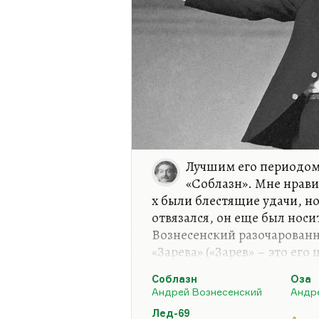
и почему были у него такие
справедливо заметил Нико
Лучшим его периодом
«Соблазн». Мне нравит
х были блестящие удачи, но
отвязался, он еще был носи
Вознесенский разочарован
«Зарева» («Зарев» – это его
«Литературке», по-моему, в
Соблазн
Оза
написал «Даму треф» и «Пл
Андрей Вознесенский
Андр
Можно сколько угодно ругат
Лед-69