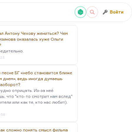
Войти
ал Антону Чехову жениться? Чем
изинова оказалась хуже Ольги
?
бедительно.
:23
 песне БГ «небо становится ближе
м днем», ведь иногда думаешь
наоборот?
удно отрицать. Из-за неё
ь, что "кто-то смотрит нам вслед"
ители или как те, кто нас любит).
4:58
так сложно понять смысл фильма