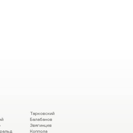
Тарковский
эй
Балабанов
р
Звягинцев
ральд
Коппола