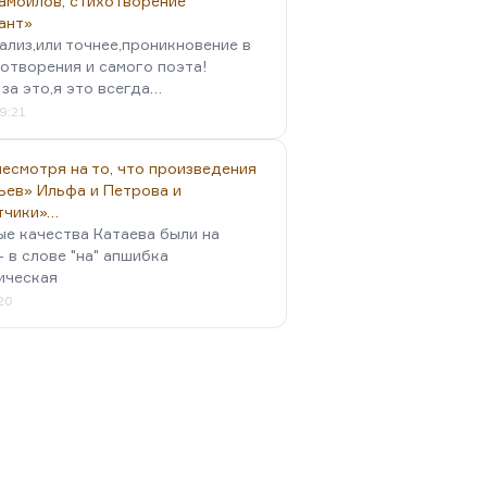
амойлов, стихотворение
ант»
ализ,или точнее,проникновение в
отворения и самого поэта!
за это,я это всегда…
9:21
есмотря на то, что произведения
ьев» Ильфа и Петрова и
тчики»…
ые качества Катаева были на
- в слове "на" апшибка
ическая
:20