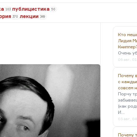
ка
публицистика
103
50
ория
лекции
370
349
Кто меш
Лидия М
Книппер
Очень у
06 авг., 01
Почему в
с кажды
совсем 
Порчу тр
забываеш
(как род
И…
03 авг., 0
Почему 