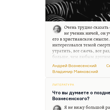
Очень трудно сказать
не ученик ничей, он 
его в христианском смысле.
интересовался темой смерти
утратить, все сжечь, все р
больше, чем любым другим 
был именно ученик Пастерн
Андрей Вознесенский
С
технически. Что касается ф
Владимир Маяковский
Мне кажется, его форма во
оригинальна, уж если на то
западной поэзии. Очароват
ЛИТЕРАТУРА
я у него почти не нахожу. Н
Что вы думаете о поздн
изобразительной поэзии».
Вознесенского?
Я не вижу большой р