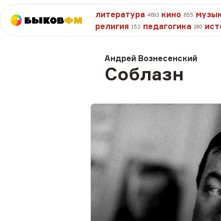
литература
кино
музы
4693
655
Быков
ФМ
религия
педагогика
ист
152
180
Андрей Вознесенский
Соблазн