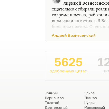
лирикой Вознесенского
тщательно отбирали реалии
современностью, работали
вплавляли их в стихи. Я Во
большим поэтом. Очень пл
поверхностно, не зная его 
Андрей Вознесенский
советского шестидесятниче
авангарда», то «наследник
У Вознесенского было неск
исключительно высокой пр
5625
1
штуку. Совпадаю я здесь, к
критиком, часто мною уп
одобренных цитат
цит
Пушкин
Чехов
Лермонтов
Лесков
Толстой
Куприн
Достоевский
Маяковский