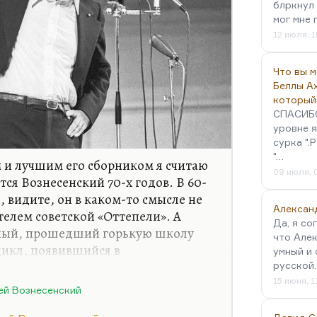
блркнул 
 проблемы? Надо сказать, что, как
мог мне 
лай Алексеевич…
12 июля, 1
Что вы 
Беллы А
который
СПАСИБО!
уровне я
сурка ".
"…
 и лучшим его сборником я считаю
09 июля, 
ся Вознесенский 70-х годов. В 60-
, видите, он в каком-то смысле не
Алексан
телем советской «Оттепели». А
Да, я со
ный, прошедший горькую школу
что Алек
 цикл, появившийся в
умный и 
 1966 году); Вознесенский, который
русской
ач по двум нерожденным поэмам».
15 июня, 1
ей Вознесенский
ь «Озу», но «Оза» – это поэма, а