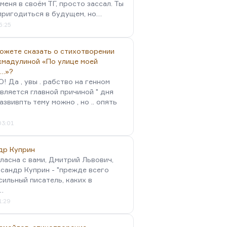
меня в своём ТГ, просто зассал. Ты
пригодиться в будущем, но…
5:25
можете сказать о стихотворении
хмадулиной «По улице моей
…»?
 Да , увы . рабство на генном
вляется главной причиной " дня
Развивпть тему можно , но .. опять
03:01
др Куприн
гласна с вами, Дмитрий Львович,
сандр Куприн - "прежде всего
сильный писатель, каких в
…
1:29