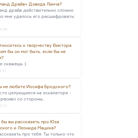
ланд Драйв» Дэвида Линча?
анд драйв действительно сложно
но мне удалось его расшифровать:
4:05
тноситесь к творчеству Виктора
им бы он мог быть, если бы не
я?
е скажешь :(
1:11
вы не любите Иосифа Бродского?
осто целующиеся на эскалаторе -
красиво со стороны...
0:11
 бы вы рассказать про Юза
ского и Леонида Мациха?
ассказать про тебя. Ты только что