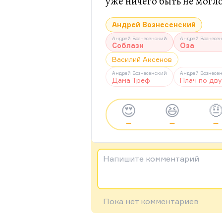
уже ничего быть не могло
Андрей Вознесенский
Андрей Вознесенский
Андрей Вознесе
Соблазн
Оза
Василий Аксенов
Андрей Вознесенский
Андрей Вознесе
Дама Треф
Плач по дв
😍
😆

—
—
—
Напишите комментарий
Пока нет комментариев