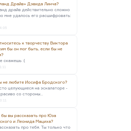
ланд Драйв» Дэвида Линча?
анд драйв действительно сложно
но мне удалось его расшифровать:
4:05
тноситесь к творчеству Виктора
им бы он мог быть, если бы не
я?
е скажешь :(
1:11
вы не любите Иосифа Бродского?
осто целующиеся на эскалаторе -
красиво со стороны...
0:11
 бы вы рассказать про Юза
ского и Леонида Мациха?
ассказать про тебя. Ты только что