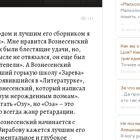
«Малхол
Малхолл
понять, 
>1т
…
31 июля, 1
одом и лучшим его сборником я
». Мне нравится Вознесенский
Как вы о
-х были блестящие удачи, но,
Цоя? Как
ысле не отвязался, он еще был
трагеди
тепели». А Вознесенский
Точнее н
ший горькую школу «Зарева»
16 июля, 2
 появившийся в «Литературке»,
Вознесенский, который написал
За что 
...Да пр
двум нерожденным поэмам».
это так 
ать «Озу», но «Оза» – это
16 июля, 2
о всегда жанр ретардации.
ознесенский начинается с
Не могли
 Вирабову кажется лучшим его
Алешков
аментальное и глубокое
Я могу р