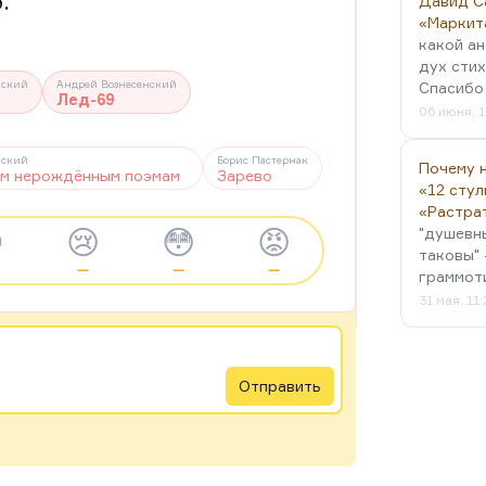
.
Давид С
«Маркит
какой ан
дух стих
нский
Андрей Вознесенский
Спасибо 
Лед-69
06 июня, 1
нский
Борис Пастернак
Почему н
ум нерождённым поэмам
Зарево
«12 стул
«Растра

😢
😳
😡
"душевн
таковы" 
—
—
—
граммот
31 мая, 11
Отправить