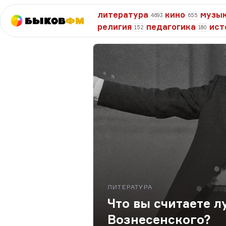
литература
кино
музы
4693
655
Быков
ФМ
религия
педагогика
ист
152
180
ЛИТЕРАТУРА
Что вы считаете 
Вознесенского?