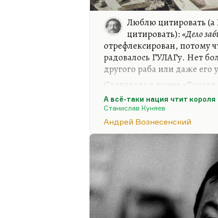
Люблю цитировать (а
цитировать):
«Дело заб
отрефлексирован, потому ч
радовалось ГУЛАГу. Нет бо
другого раба или даже его 
Слепакова в поэме «Гамлет,
поэма о Павле Первом, опр
А всё-таки нация чтит короля
заглавие):
«Из тела жизнь, к
Станислав Куняев
у одного, она милей становитс
Андрей Вознесенский
плотность мысли. Да, это д
больше радости, чем ссылка
иногда – надсмотрщика. Об
Иными…