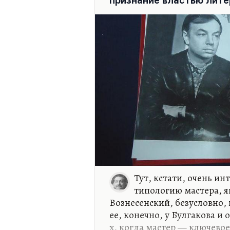
признание властью лит
на столичную цензуру. В п
то такое протолкнуть.
Чем же, собственно говоря,
и почему были у него такие
справедливо заметил Нико
Тут, кстати, очень и
типологию мастера, я
Вознесенский, безусловно,
ее, конечно, у Булгакова и 
х, когда мастер — ключевое