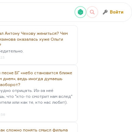
Войти
ал Антону Чехову жениться? Чем
изинова оказалась хуже Ольги
?
бедительно.
:23
 песне БГ «небо становится ближе
м днем», ведь иногда думаешь
наоборот?
удно отрицать. Из-за неё
ь, что "кто-то смотрит нам вслед"
ители или как те, кто нас любит).
4:58
так сложно понять смысл фильма