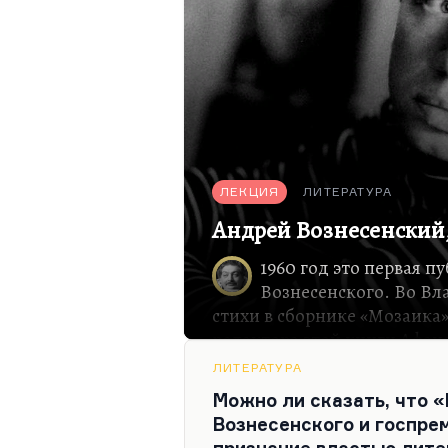
ЛЕКЦИЯ
ЛИТЕРАТУРА
Андрей Вознесенский
1960 год это первая п
Вознесенского. Во В
стихи в сборнике «Мозаика»
редактора этой книги Афан
второй сборник, который вы
ЛИТЕРАТУРА
несколько более скромный,
Можно ли сказать, что 
так получилось, что влади
Вознесенского и госпрем
ее лучше, наверное, потому,