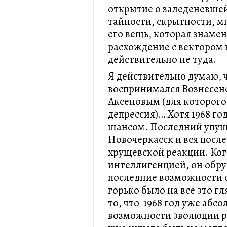
открытие о заледеневшей 
тайности, скрытности, м
его вещь, которая знаме
расхождение с вектором
действительно не туда.
Я действительно думаю, ч
воспринимался Вознесенс
Аксеновым (для которого
депрессия)… Хотя 1968 г
шансом. Последний упуще
Новочеркасск и вся посл
хрущевской реакции. Ког
интеллигенцией, он обру
последние возможности с
горько было на все это г
то, что 1968 год уже абс
возможности эволюции ре