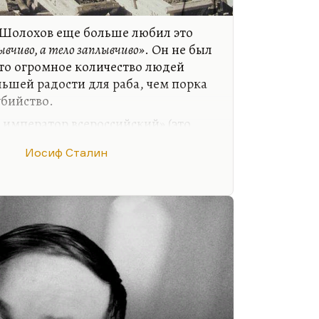
 Шолохов еще больше любил это
ывчиво, а тело заплывчиво»
. Он не был
то огромное количество людей
льшей радости для раба, чем порка
убийство.
 император всероссийский» (это
еделение Герцена, вынесенное ею в
Иосиф Сталин
ак женщина из дома, насильно отнята
я другому»
. Замечательная
ействительно так. И для раба нет
, тюрьма или казнь другого раба, а
 этом тоже позаботились.