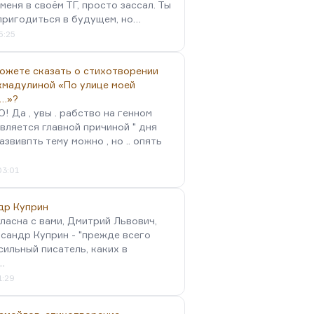
меня в своём ТГ, просто зассал. Ты
пригодиться в будущем, но…
5:25
можете сказать о стихотворении
хмадулиной «По улице моей
…»?
 Да , увы . рабство на генном
вляется главной причиной " дня
Развивпть тему можно , но .. опять
03:01
др Куприн
гласна с вами, Дмитрий Львович,
сандр Куприн - "прежде всего
сильный писатель, каких в
…
1:29