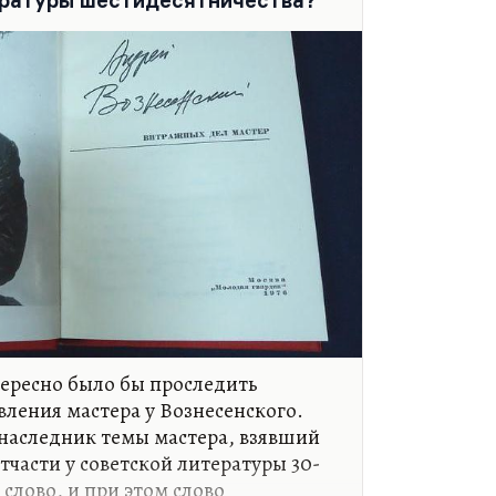
ературы шестидесятничества?
ровинции иногда можно было что-
 отличается поэтика Вознесенского,
 проблемы? Надо сказать, что, как
лай Алексеевич…
нтересно было бы проследить
вления мастера у Вознесенского.
 наследник темы мастера, взявший
отчасти у советской литературы 30-
 слово, и при этом слово