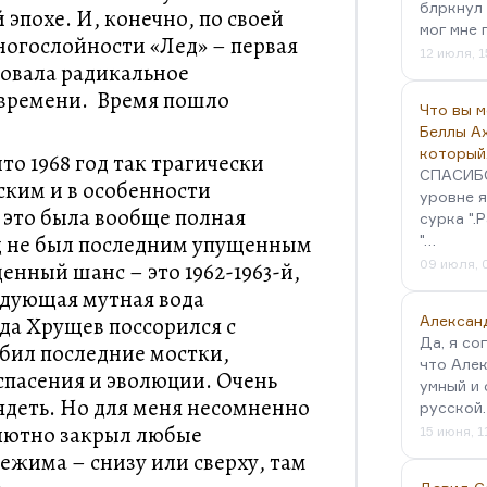
блркнул 
эпохе. И, конечно, по своей
мог мне 
ногослойности «Лед» – первая
12 июля, 1
новала радикальное
 времени. Время пошло
Что вы 
Беллы А
который
то 1968 год так трагически
СПАСИБО!
ким и в особенности
уровне я
 это была вообще полная
сурка ".
од не был последним упущенным
"…
09 июля, 
нный шанс – это 1962-1963-й,
едующая мутная вода
да Хрущев поссорился с
Алексан
Да, я со
бил последние мостки,
что Алек
пасения и эволюции. Очень
умный и 
лядеть. Но для меня несомненно
русской
олютно закрыл любые
15 июня, 1
жима – снизу или сверху, там