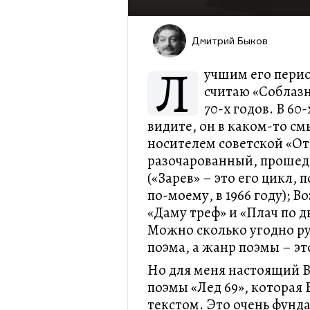
Дмитрий Быков
Л
учшим его пери
считаю «Соблазн
70-х годов. В 60
видите, он в каком-то см
носителем советской «От
разочарованный, прошед
(«Зарев» – это его цикл,
по-моему, в 1966 году); 
«Даму треф» и «Плач по 
Можно сколько угодно руг
поэма, а жанр поэмы – эт
Но для меня настоящий В
поэмы «Лед 69», которая
текстом. Это очень фунд