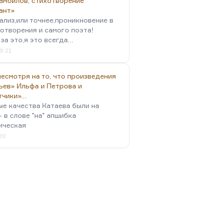
амойлов, стихотворение
ант»
ализ,или точнее,проникновение в
отворения и самого поэта!
за это,я это всегда…
9:21
есмотря на то, что произведения
ьев» Ильфа и Петрова и
тчики»…
ые качества Катаева были на
- в слове "на" апшибка
ическая
:20