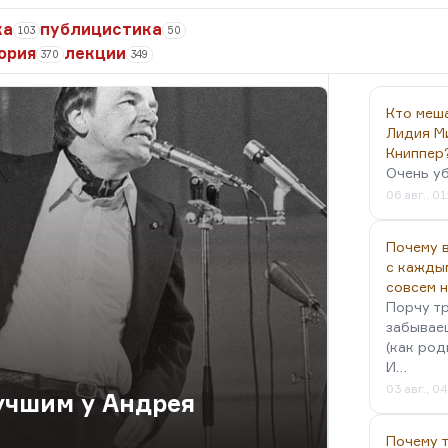
ка
публицистика
103
50
ория
лекции
370
349
Кто меш
Лидия М
Книппер
Очень у
06 авг., 01
Почему в
с кажды
совсем 
Порчу тр
забываеш
(как род
И…
03 авг., 0
лучшим у Андрея
Почему 