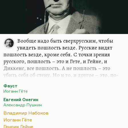
Вообще надо быть сверхрусским, чтобы
увидеть пошлость везде. Русские видят
пошлость везде, кроме себя. С точки зрения
русского, пошлость – это и Гете, и Гейне, и
Диккенс, все пошлость. А не пошлость – это
убить себя об стену. Но и то, и другое – это, по-
моему, одинаковая пошлость. А убить себя об
Фауст
стену – пошлость, по-моему, гораздо большая.
Иоганн Гёте
Я не думаю, что Набоков всерьез это говорит.
Евгений Онегин
Набоков как раз из тех русских, которые умеют
Александр Пушкин
уважать чужое. Я тут давеча для студенческих
Владимир Набоков
нужд перечитывал комментарий Набокова к
Иоганн Гёте
«Онегину». Сам перевод я не беру, перевод,
Генрих Гейне