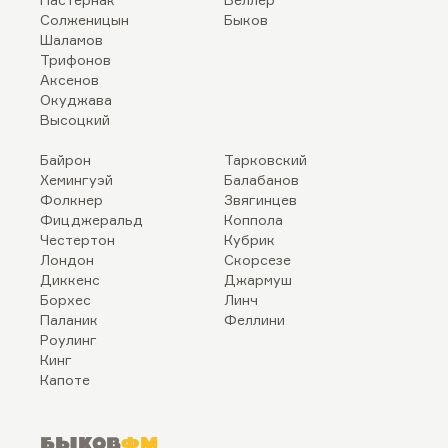
Солженицын
Быков
Шаламов
Трифонов
Аксенов
Окуджава
Высоцкий
Байрон
Тарковский
Хемингуэй
Балабанов
Фолкнер
Звягинцев
Фицджеральд
Коппола
Честертон
Кубрик
Лондон
Скорсезе
Диккенс
Джармуш
Борхес
Линч
Паланик
Феллини
Роулинг
Кинг
Капоте
Быков
ФМ