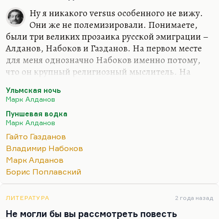
Ну я никакого versus особенного не вижу.
Они же не полемизировали. Понимаете,
были три великих прозаика русской эмиграции –
Алданов, Набоков и Газданов. На первом месте
для меня однозначно Набоков именно потому,
что он крупный религиозный мыслитель. На
втором – Газданов, потому что все-таки у него
Ульмская ночь
замечательная сухая проза, замечательная
Марк Алданов
гармония, прелестные женские образы. Это такая
Пуншевая водка
своеобразная метафизика, непроявленная и
Марк Алданов
непроговоренная, но она, конечно, есть. На
Гайто Газданов
третьем месте – Алданов, который, безусловно,
Владимир Набоков
когда пишет исторические очерки (например, об
Марк Алданов
Азефе), приобретает холодный блеск, какой был у
Борис Поплавский
Короленко в его документальной прозе. Но
художественная его проза мне…
ЛИТЕРАТУРА
2 года назад
Не могли бы вы рассмотреть повесть