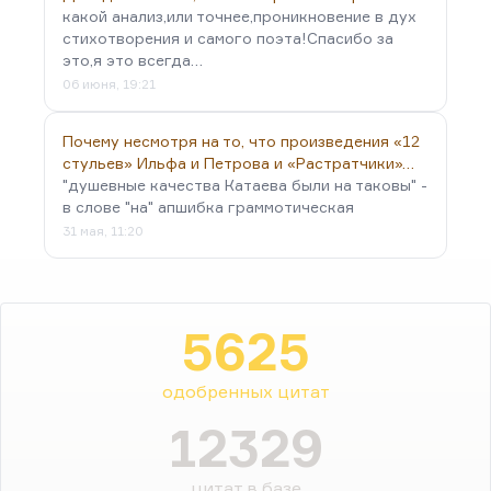
какой анализ,или точнее,проникновение в дух
стихотворения и самого поэта!Спасибо за
это,я это всегда…
06 июня, 19:21
Почему несмотря на то, что произведения «12
стульев» Ильфа и Петрова и «Растратчики»…
"душевные качества Катаева были на таковы" -
в слове "на" апшибка граммотическая
31 мая, 11:20
5625
одобренных цитат
12329
цитат в базе