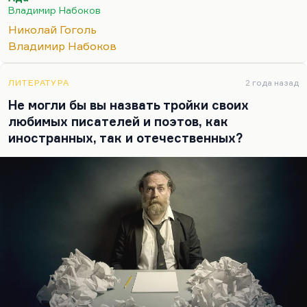
наглые, успешные люди, что, условно говоря,
Владимир Набоков
всегда есть наш успешный двойник. Условно
Николай Гоголь
говоря, наши неудачи – это чьи-то…
Владимир Набоков
ЛИТЕРАТУРА
2 года назад
Не могли бы вы назвать тройки своих
любимых писателей и поэтов, как
иностранных, так и отечественных?