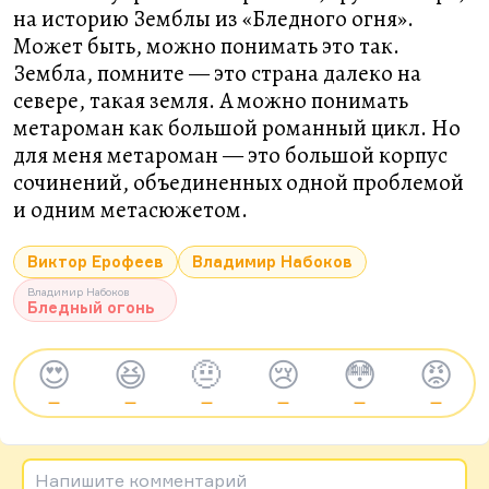
на историю Земблы из «Бледного огня».
Может быть, можно понимать это так.
Зембла, помните — это страна далеко на
севере, такая земля. А можно понимать
метароман как большой романный цикл. Но
для меня метароман — это большой корпус
сочинений, объединенных одной проблемой
и одним метасюжетом.
Виктор Ерофеев
Владимир Набоков
Владимир Набоков
Бледный огонь
😍
😆
🤨
😢
😳
😡
—
—
—
—
—
—
Напишите комментарий