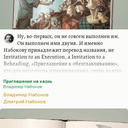
Ну, во-первых, он не совсем выполнен им.
Он выполнен ими двумя. И именно
Набокову принадлежит перевод названия, не
Invitation to an Execution, а Invitation to a
Beheading, «Приглашение к обезглавливанию»,
что для него очень принципиально, очень важно.
Что касается качеств, достоинств этого перевода,
Приглашение на казнь
понимаете, какие-то вещи там непереводимы.
Владимир Набоков
Например, ударили часы, и их отгул, перегул и
Владимир Набоков
загулок вели себя подобающим образом. Я очень
Дмитрий Набоков
был разочарован, узнав, что многие
блистательные набоковские каламбуры в этом
романе совершенно утрачены. Но это,
понимаете, принципиальная набоковская