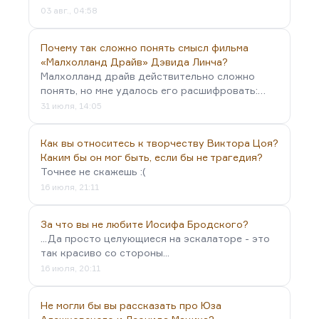
03 авг., 04:58
Почему так сложно понять смысл фильма
«Малхолланд Драйв» Дэвида Линча?
Малхолланд драйв действительно сложно
понять, но мне удалось его расшифровать:…
31 июля, 14:05
Как вы относитесь к творчеству Виктора Цоя?
Каким бы он мог быть, если бы не трагедия?
Точнее не скажешь :(
16 июля, 21:11
За что вы не любите Иосифа Бродского?
...Да просто целующиеся на эскалаторе - это
так красиво со стороны...
16 июля, 20:11
Не могли бы вы рассказать про Юза