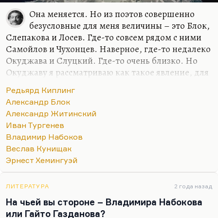
Она меняется. Но из поэтов совершенно
безусловные для меня величины – это Блок,
Слепакова и Лосев. Где-то совсем рядом с ними
Самойлов и Чухонцев. Наверное, где-то недалеко
Окуджава и Слуцкий. Где-то очень близко. Но
Окуджаву я рассматриваю как такое явление, для
меня песни, стихи и проза образуют такой
Редьярд Киплинг
конгломерат нерасчленимый. Видите, семерку
Александр Блок
только могу назвать. Но в самом первом ряду
Александр Житинский
люди, который я люблю кровной,
Иван Тургенев
нерасторжимой любовью. Блок, Слепакова и
Владимир Набоков
Лосев. Наверное, вот так.
Веслав Кунищак
Мне при первом знакомстве Кенжеев сказал:
Эрнест Хемингуэй
«Твоими любимыми поэтами должны быть Блок
и Мандельштам». Насчет Блока – да, говорю,
ЛИТЕРАТУРА
2 года назад
точно, не ошибся. А вот насчет Мандельштама –
На чьей вы стороне – Владимира Набокова
не знаю. При всем бесконечном…
или Гайто Газданова?