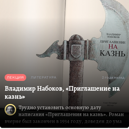
установка. Он считал, что переводить надо точно,
и поэтому многие созвучия, вот эти каламбуры -
это его…
ЛЕКЦИЯ
ЛИТЕРАТУРА
2 года назад
Владимир Набоков, «Приглашение на
казнь»
Трудно установить основную дату
написания «Приглашения на казнь». Роман
вчерне был закончен в 1934 году, доведен до ума
в 1935, напечатан вообще в 1938, поэтому