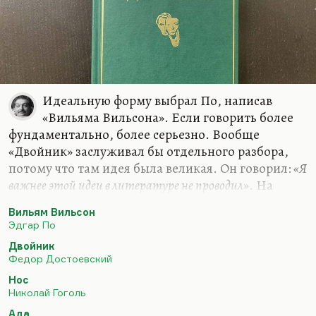
Идеальную форму выбрал По, написав
«Вильяма Вильсона». Если говорить более
фундаментально, более серьезно. Вообще
«Двойник» заслуживал бы отдельного разбора,
потому что там идея была великая. Он говорил:
«Я
важнее этой идеи в литературе не проводил»
. На
самом деле проводил, конечно. И Великий
Вильям Вильсон
инквизитор более важная идея, более интересная
Эдгар По
история. В чем важность идеи? Я не говорю о том,
Двойник
что он прекрасно написан. Прекрасно описан
Федор Достоевский
дебют безумия и раздвоение Голядкина. Я
Нос
думаю, важность этой идеи даже не в том, что
Николай Гоголь
человека вытесняют из жизни самовлюбленные,
Ада