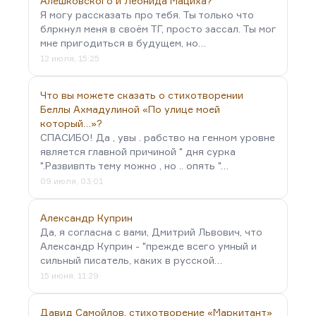
Алешковского и Леонида Мациха?
Я могу рассказать про тебя. Ты только что
блркнул меня в своём ТГ, просто зассал. Ты мог
мне пригодиться в будущем, но…
12 июля, 15:25
Что вы можете сказать о стихотворении
Беллы Ахмадулиной «По улице моей
который…»?
СПАСИБО! Да , увы . рабство на генном уровне
является главной причиной " дня сурка
".Развивпть тему можно , но .. опять "…
09 июля, 03:01
Александр Куприн
Да, я согласна с вами, Дмитрий Львович, что
Александр Куприн - "прежде всего умный и
сильный писатель, каких в русской…
15 июня, 11:29
Давид Самойлов, стихотворение «Маркитант»