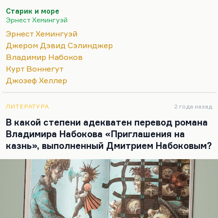
эта повесть Хемингуэя, она бы Нобеля не
Старик и море
получила. Она не вызвала бы такого восторга.
Эрнест Хемингуэй
Понимаете, какая вещь? «Старик и море» написан
Эрнест Хемингуэй
в минуты, когда Хемингуэй переживал
Джером Дэвид Сэлинджер
последний всплеск гениальности. Все остальное,
Владимир Набоков
что он делал в это время, не годилось никуда.
Курт Воннегут
«Острова в океане», которые так любила
Джозеф Хеллер
Новодворская, – это все-таки повторение
пройденного. Вещь получилась
ЛИТЕРАТУРА
2 года назад
несбалансированной и незавершенной. Ее
В какой степени адекватен перевод романа
посмертно издали, там есть…
Владимира Набокова «Приглашения на
казнь», выполненный Дмитрием Набоковым?