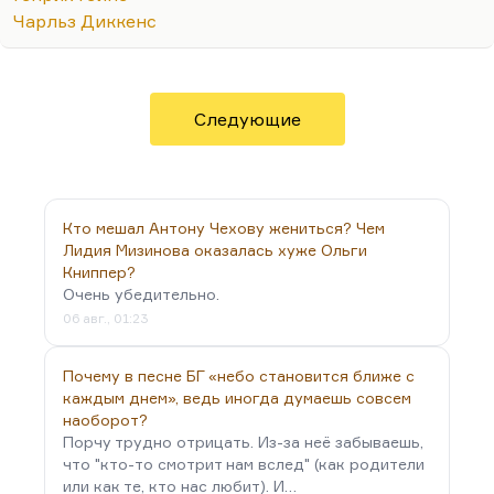
конечно, обычный прозаический. Но
Чарльз Диккенс
комментарий гениальный. Набоков проследил и
вытащил на читательское обозрение такое
количество вкусных…
Следующие
Кто мешал Антону Чехову жениться? Чем
Лидия Мизинова оказалась хуже Ольги
Книппер?
Очень убедительно.
06 авг., 01:23
Почему в песне БГ «небо становится ближе с
каждым днем», ведь иногда думаешь совсем
наоборот?
Порчу трудно отрицать. Из-за неё забываешь,
что "кто-то смотрит нам вслед" (как родители
или как те, кто нас любит). И…