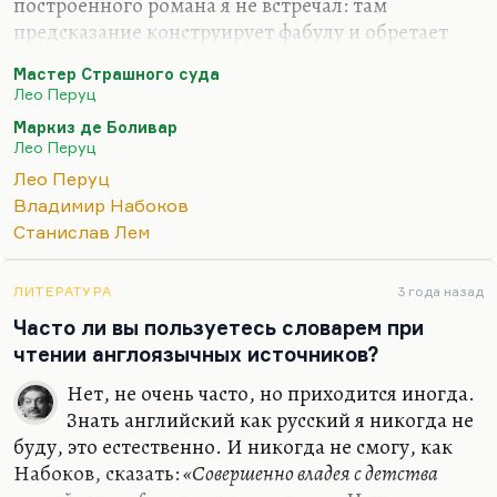
построенного романа я не встречал: там
предсказание конструирует фабулу и обретает
перформативную функцию. То, что маркиз де
Мастер Страшного суда
Боливар предсказал, сбывается. Это, конечно,
Лео Перуц
гениальный роман совершенно. Ну и «Снег
Маркиз де Боливар
Святого Петра», ну и «Ночью под каменным
Лео Перуц
мостом». Перуц был чем позже, тем лучше. Но и
Лео Перуц
тем труднее ему было писать.
Владимир Набоков
Конечно, вот этот «Мастер Страшного суда»,
Станислав Лем
«Мастер Страшного суда» – очень страшный
роман, очень жуткий, готический. Перуц же
ЛИТЕРАТУРА
3 года назад
вообще был математик и шахматист, поэтому его
Часто ли вы пользуетесь словарем при
конструкции обладают великолепным…
чтении англоязычных источников?
Нет, не очень часто, но приходится иногда.
Знать английский как русский я никогда не
буду, это естественно. И никогда не смогу, как
Набоков, сказать:
«Совершенно владея с детства