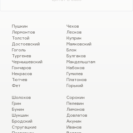
Пушкин
Чехов
Лермонтов
Лесков
Толстой
Куприн
Достоевский
Маяковский
Гоголь
Блок
Тургенев
Булгаков
Чернышевский
Мандельштам
Гончаров
Набоков
Некрасов
Гумилев
Тютчев
Платонов
Фет
Горький
Шолохов
Сорокин
Грин
Пелевин
Бунин
Лимонов
Шукшин
Довлатов
Бродский
Акунин
Стругацкие
Иванов
Пастернак
Веллер