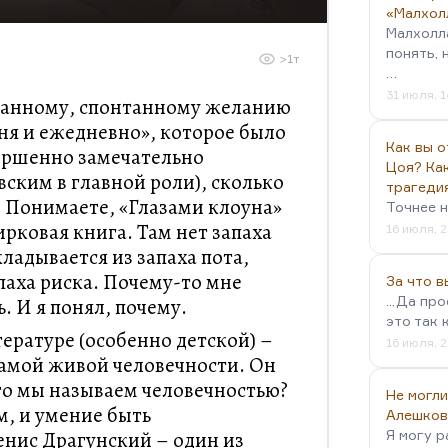
«Малхол
Малхолл
понять, 
>1т
…
31 июля, 1
ранному, спонтанному желанию
ня и ежедневно», которое было
Как вы о
вершенно замечательно
Цоя? Как
вским в главной роли), сколько
трагеди
. Понимаете, «Глазами клоуна»
Точнее н
рковая книга. Там нет запаха
16 июля, 2
кладывается из запаха пота,
апаха риска. Почему-то мне
За что 
...Да пр
. И я понял, почему.
это так 
ературе (особенно детской) –
16 июля, 2
самой живой человечности. Он
то мы называем человечностью?
Не могли
м, и умение быть
Алешков
нис Драгунский – один из
Я могу р