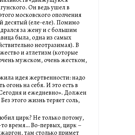
гунского. Он ведь ушел в
 этого московского ополчения
й десятый (еле-еле). Помимо
н дрался за жену и с большим
авица была, одна из самых
йствительно неотразимая). В
ужество и атлетизм (которые
, очень мужском, очень жестком,
 жила идея жертвенности: надо
ь огонь на себя. И это есть в
«Сегодня и ежедневно». Должен
 Без этого жизнь теряет соль,
юбил цирк? Не только потому,
-то время… Во-первых, цирк –
 жаргон, там столько примет