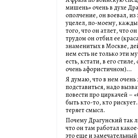
мишень» очень в духе Дра
ополчение, он воевал, из
уцелел, по-моему, кажды
того, что он атлет, что о
трудом он отбил ее (крас
знаменитых в Москве, де
нем есть не только эти м
есть, кстати, в его стиле
очень афористичном)...
Я думаю, что в нем очень
подставиться, надо вызват
повести про циркачей – 
быть кто-то, кто рискует.
теряет смысл.
Почему Драгунский так л
что он там работал какое
это еще и замечательный