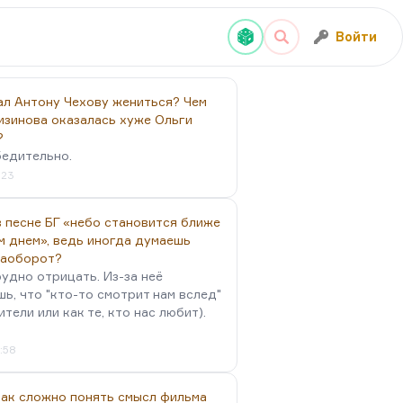
Войти
ал Антону Чехову жениться? Чем
изинова оказалась хуже Ольги
?
бедительно.
:23
 песне БГ «небо становится ближе
м днем», ведь иногда думаешь
наоборот?
удно отрицать. Из-за неё
ь, что "кто-то смотрит нам вслед"
ители или как те, кто нас любит).
4:58
так сложно понять смысл фильма