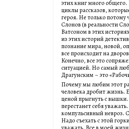
этих книг много общего. 
циклы рассказов, которы
героя. Не только потому 
Слонов (в реальности Сл
Ватсоном в этих историях
из этих историй детектив
познание мира, новой, оп
все происходит на дворо
Конечно, все это сопряже
ситуацией. Но самый люб
Драгунским – это «Рабоч
Почему мы любим этот рас
человека дробит жизнь. 
ценой прыгнуть с вышки. 
перестанет себя уважать.
компульсивный невроз. С
Надо съехать с этой горки
уважать. Все в моей жизн