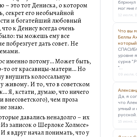
блркнул 
ю – это тот Дениска, о котором
мог мне 
ь, секрет его необычайной
12 июля, 1
сти и богатейший любовный
 что к Денису всегда очень
Что вы 
было: ты можешь ему все
Беллы А
не побрезгует дать совет. Не
который
СПАСИБО!
лемами.
уровне я
рос именно потому… Может быть,
сурка ".
то-то от красавицы-матери… Но
"…
09 июля, 
ему внушить колоссальную
у живому. И то, что в советском
… Я, кстати, думаю, что ничего
Алексан
Да, я со
и внесоветского), чем проза
что Алек
 не знаю.
умный и 
русской
оторые давались ненадолго – их
15 июня, 1
 «Из записок о Шерлоке Холмсе»
И я вдруг начал понимать, что у