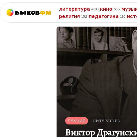
литература
кино
музы
4693
655
Быков
ФМ
религия
педагогика
ист
152
180
ЛЕКЦИЯ
ЛИТЕРАТУРА
Виктор Драгунск