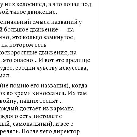
 у них велосипед, а что попал под
овой такое движение.
гениальный смысл названий у
й большое движение» – на
нно, это кольцо замкнутое,
 на котором есть
носкоростные движения, на
, это опасно… И вот это зрелище
удес, сродни чувству искусства,
мал.
(не помню его названия), когда
ов во время киносеанса. Их там
 войну, наших теснят…
аждый достает из кармана
аждого есть пистолет с
ый, самопальный), и все с
релять. После чего директор