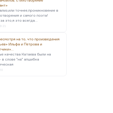
амойлов, стихотворение
ант»
ализ,или точнее,проникновение в
отворения и самого поэта!
за это,я это всегда…
9:21
есмотря на то, что произведения
ьев» Ильфа и Петрова и
тчики»…
ые качества Катаева были на
- в слове "на" апшибка
ическая
:20