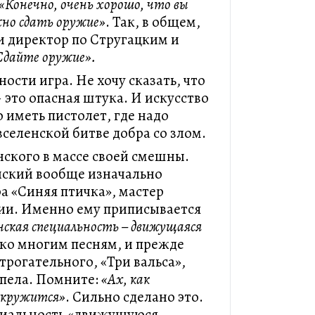
«Конечно, очень хорошо, что вы
жно сдать оружие»
. Так, в общем,
 директор по Стругацким и
Сдайте оружие».
ности игра. Не хочу сказать, что
– это опасная штука. И искусство
о иметь пистолет, где надо
вселенской битве добра со злом.
нского в массе своей смешны.
унский вообще изначально
а «Синяя птичка», мастер
дии. Именно ему приписывается
нская специальность – движущаяся
в ко многим песням, и прежде
трогательного, «Три вальса»,
пела. Помните:
«Ах, как
а кружится»
. Сильно сделано это.
ециальность «движущуюся