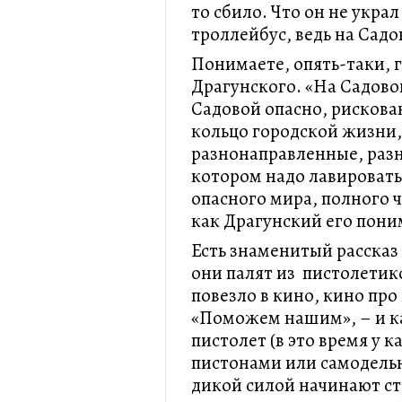
то сбило. Что он не украл
троллейбус, ведь на Сад
Понимаете, опять-таки, 
Драгунского. «На Садово
Садовой опасно, рискова
кольцо городской жизни,
разнонаправленные, раз
котором надо лавировать
опасного мира, полного ч
как Драгунский его пони
Есть знаменитый рассказ 
они палят из пистолетик
повезло в кино, кино про
«Поможем нашим», – и к
пистолет (в это время у к
пистонами или самодельн
дикой силой начинают ст