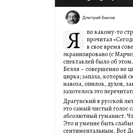
Дмитрий Быков
Я
по какому-то ст
прочитал «Сегод
в свое время со
экранизировано (с Марче
спектаклей было об этом
Белля – совершенно не ци
цирка; запаха, который с
навоза, опилок, духов, з
захотелось это перечитать
Драгунский в русской лит
это самый чистый голос 
абсолютный гуманист. Ч
Это и умение быть слабы
сентиментальным. Вот Де