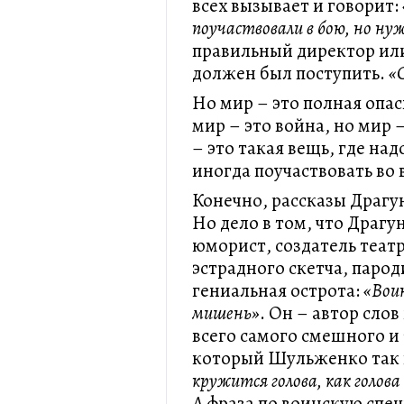
всех вызывает и говорит:
поучаствовали в бою, но ну
правильный директор или
должен был поступить.
«
Но мир – это полная опас
мир – это война, но мир 
– это такая вещь, где над
иногда поучаствовать во 
Конечно, рассказы Драгу
Но дело в том, что Драг
юморист, создатель театр
эстрадного скетча, паро
гениальная острота:
«Вои
мишень»
. Он – автор сло
всего самого смешного и 
который Шульженко так 
кружится голова, как голов
А фраза по воинскую сп