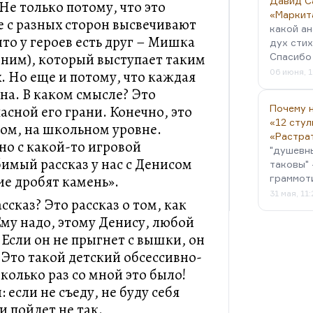
Давид С
Не только потому, что это
«Маркит
е с разных сторон высвечивают
какой ан
что у героев есть друг – Мишка
дух стих
оним), который выступает таким
Спасибо 
06 июня, 1
. Но еще и потому, что каждая
на. В каком смысле? Это
асной его грани. Конечно, это
Почему н
«12 стул
вом, на школьном уровне.
«Растра
но с какой-то игровой
"душевн
имый рассказ у нас с Денисом
таковы" 
ие дробят камень».
граммот
31 мая, 11
сказ? Это рассказ о том, как
Ему надо, этому Денису, любой
Если он не прыгнет с вышки, он
 Это такой детский обсессивно-
колько раз со мной это было!
: если не съеду, не буду себя
и пойдет не так.