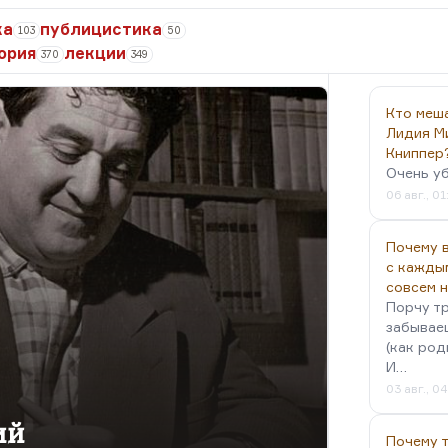
ка
публицистика
103
50
ория
лекции
370
349
Кто меш
Лидия М
Книппер
Очень у
06 авг., 01
Почему в
с кажды
совсем 
Порчу тр
забываеш
(как род
И…
03 авг., 0
ий
Почему 