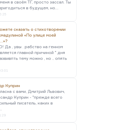
меня в своём ТГ, просто зассал. Ты
пригодиться в будущем, но…
5:25
можете сказать о стихотворении
хмадулиной «По улице моей
…»?
 Да , увы . рабство на генном
вляется главной причиной " дня
Развивпть тему можно , но .. опять
03:01
др Куприн
гласна с вами, Дмитрий Львович,
сандр Куприн - "прежде всего
сильный писатель, каких в
…
1:29