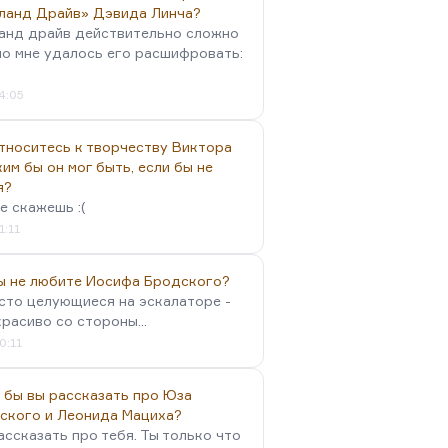
ланд Драйв» Дэвида Линча?
анд драйв действительно сложно
но мне удалось его расшифровать:
4:05
тноситесь к творчеству Виктора
им бы он мог быть, если бы не
я?
е скажешь :(
1:11
вы не любите Иосифа Бродского?
осто целующиеся на эскалаторе -
красиво со стороны...
0:11
 бы вы рассказать про Юза
ского и Леонида Мациха?
ассказать про тебя. Ты только что