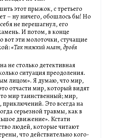
шить этот прыжок, с третьего
ет – ну ничего, обошлось бы! Но
 себя не перешагнул, его
камень. И потом, в конце
что вот эти молоточки, стучащие
кой:
«Так тяжкий млат, дробя
на не столько детективная
сколько ситуация преодоления.
бым лицом». Я думаю, что мир,
это отчасти мир, который видят
то мир таинственный; мир,
, приключений. Это всегда на
огда серьезной травмы, как в
льшое движение». Кстати
ство людей, которые читают
верены, что действительно кого-