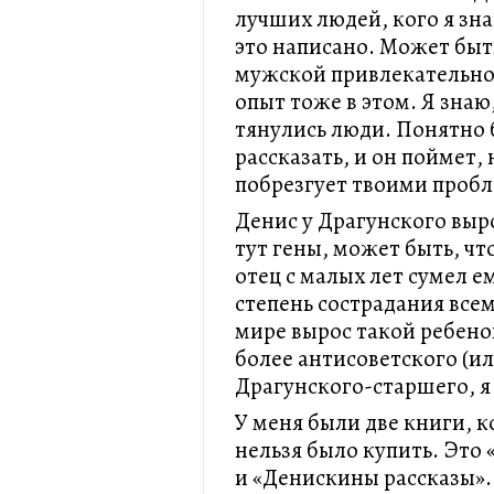
лучших людей, кого я зна
это написано. Может быт
мужской привлекательно
опыт тоже в этом. Я знаю,
тянулись люди. Понятно 
рассказать, и он поймет, 
побрезгует твоими проб
Денис у Драгунского вы
тут гены, может быть, ч
отец с малых лет сумел 
степень сострадания всем
мире вырос такой ребенок
более антисоветского (ил
Драгунского-старшего, я
У меня были две книги, к
нельзя было купить. Это
и «Денискины рассказы». 