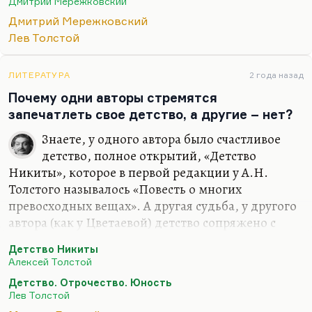
Дмитрий Мережковский
годы как к игрушке. В остальном, конечно,
Дмитрий Мережковский
Мережковский рационален. Да, он
Лев Толстой
действительно считает, что вера — это вопрос
разума. Точка зрения, может быть, немного
схоластическая.
ЛИТЕРАТУРА
2 года назад
Почему одни авторы стремятся
Понимаете, слишком часто иррациональными
запечатлеть свое детство, а другие – нет?
вещами — экстазом, бредом, слишком часто этим
оправдывалось зверство. Ведь те люди, которые
Знаете, у одного автора было счастливое
ненавидят рациональную…
детство, полное открытий, «Детство
Никиты», которое в первой редакции у А.Н.
Толстого называлось «Повесть о многих
превосходных вещах». А другая судьба, у другого
автора (как у Цветаевой) детство сопряжено с
утратой матери, школьным одиночеством. И хотя
Детство Никиты
она сумела написать «Волшебный фонарь» –
Алексей Толстой
книгу трогательного детства, – но детство было
Детство. Отрочество. Юность
для нее порой унижений, порой трагедий. Она
Лев Толстой
была очень взрослым человеком с рождения. А