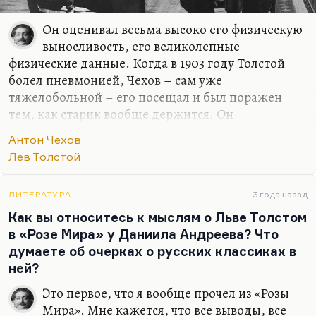
Он оценивал весьма высоко его физическую
выносливость, его великолепные
физические данные. Когда в 1903 году Толстой
болел пневмонией, Чехов – сам уже
тяжелобольной – его посещал и был поражен
тем, как старик вообще держится. Он
выкарабкался, это было для него чудом. Толстой
Антон Чехов
болел в Гаспре, Чехов его навещал. Да, я думаю,
Лев Толстой
что у Чехова были серьезные поводы восхищаться
толстовской устойчивостью, потому что сам он
был к этому времени абсолютно разрушен. Он
ЛИТЕРАТУРА
3 года назад
вообще говорил:
«Пока у человека легкие хороши, у
Как вы относитесь к мыслям о Льве Толстом
него все хорошо».
в «Розе Мира» у Даниила Андреева? Что
думаете об очерках о русских классиках в
ней?
Это первое, что я вообще прочел из «Розы
Мира». Мне кажется, что все выводы, все