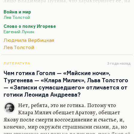
лицо Владимира Путина, что характеризует её, на
мой взгляд, очень положительно,— она долгое
Война и мир
время возглавляла Санкт-Петербургский
Лев Толстой
университет. Вот если бы она в то время сказала
Слово о полку Игореве
что-нибудь подобное, об этом бы стоило
Евгений Лукин
говорить. Но сейчас она человек очень далёкий от
Людмила Вербицкая
преподавания, от педагогики, от новейших
Лев Толстой
тенденций в этом вопросе. Я не понимаю, почему
мы должны обсуждать мнение непрофессионала,
который вообще утратил уже давно контакт с
ЛИТЕРАТУРА
3 года назад
реальностью современной педагогики.
Чем готика Гоголя — «Майские ночи»,
Тургенева — «Клара Милич», Льва Толстого
Ну не…
— «Записки сумасшедшего» отличается от
готики Леонида Андреева?
Нет, ребята, это не готика. Потому что
Клара Милич обещает Аратову, обещает
Якову после смерти воссоединение и счастье, и,
конечно, мир окружён страшными снами, да, но
эти страшные сны только до тех пор, пока Яков её