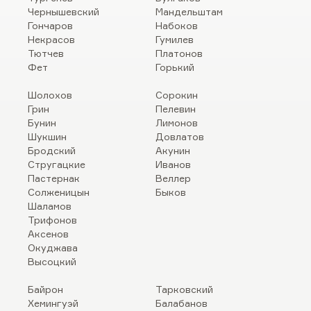
Чернышевский
Мандельштам
Гончаров
Набоков
Некрасов
Гумилев
Тютчев
Платонов
Фет
Горький
Шолохов
Сорокин
Грин
Пелевин
Бунин
Лимонов
Шукшин
Довлатов
Бродский
Акунин
Стругацкие
Иванов
Пастернак
Веллер
Солженицын
Быков
Шаламов
Трифонов
Аксенов
Окуджава
Высоцкий
Байрон
Тарковский
Хемингуэй
Балабанов