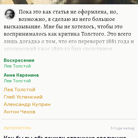
Пока это как статья не оформлена, но,
возможно, я сделаю из него большое
высказывание. Мне бы не хотелось, чтобы это
воспринималось как критика Толстого. Это всего
лишь догадка о том, что его переворот 1881 года и
арзамасский ужас 1869-го был следствием
прогрессирующей душевной болезни, которая –
Воскресение
и это бывает довольно часто – никак не
Лев Толстой
коррелировала ни с его интеллектуальными, ни с
Анна Каренина
его художественными возможностями. Есть
Лев Толстой
масса душевных болезней, которые сохраняют
Лев Толстой
человеку в полном объеме его творческий и
Глеб Успенский
интеллектуальный потенциал. Более того, он
Александр Куприн
критичен в отношении этих болезней, он это
Антон Чехов
понимает. Глеб Успенский прекрасно понимал,
что он болен, что не мешало ему испытывать
чудовищное…
ЛИТЕРАТУРА
3 года назад