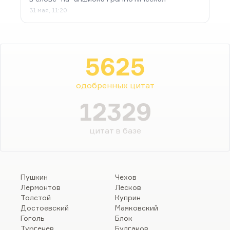
31 мая, 11:20
5625
одобренных цитат
12329
цитат в базе
Пушкин
Чехов
Лермонтов
Лесков
Толстой
Куприн
Достоевский
Маяковский
Гоголь
Блок
Тургенев
Булгаков