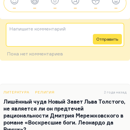
😍
😆
🤨
😢
😳
😡
—
—
—
—
—
—
Напишите комментарий
Отправить
Пока нет комментариев
ЛИТЕРАТУРА
РЕЛИГИЯ
2 года назад
Лишённый чуда Новый Завет Льва Толстого,
не является ли он предтечей
рациональности Дмитрия Мережковского в
романе «Воскресшие боги. Леонардо да
Винчи»?