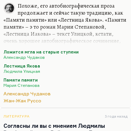
Похоже, его автобиографическая проза
продолжает и сейчас такую традицию, как
«Памяти памяти» или «Лестница Якова». «Памяти
памяти» – э то роман Марии Степановой,
«Лестница Иакова» – текст Улицкой, кстати,
очень хорошее автобиографическое сочинение,
как она там танцевала за деньги и голодала,
Ложится мгла на старые ступени
думаю, там много преувеличений, она
Александр Чудаков
рассказывает о себе страшные сказки. Что я
Лестница Якова
думаю о романе Чудакова? Я много раз пытался
Людмила Улицкая
его прочесть, и никогда меня не мог
Памяти памяти
заинтересовать чужой опыт, хотя обаятельный
Мария Степанова
автор, обаятельная жизнь, герои прекрасные –
Александр Чудаков
ничего не могу с собой сделать. Вот я могу читать
Жан-Жак Руссо
про дядю Диккенса у Битова в «Пушкинском
доме», а про деда «Ложится мгла» не могу читать,
потому что это никак не…
ЛИТЕРАТУРА
3 года назад
Согласны ли вы с мнением Людмилы