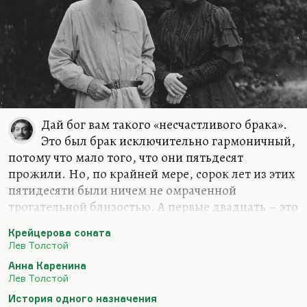
Дай бог вам такого «несчастливого брака».
Это был брак исключительно гармоничный,
потому что мало того, что они пятьдесят
прожили. Но, по крайней мере, сорок лет из этих
пятидесяти были ничем не омраченной
трогательной близостью. А первые двадцать – это
была вообще идиллия. И если ваша жена
Крейцерова соната
переписывает ваши неудобочитаемые рукописи,
Лев Толстой
участвует во всех ваших авантюрных проектах по
Анна Каренина
поводу перестройки управления имением,
Лев Толстой
исправно рожает вам детей и берет на себя всю
История одного назначения
заботу о доме, о хозяйстве, – этот брак можно