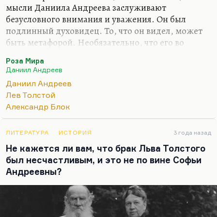
мысли Даниила Андреева заслуживают
безусловного внимания и уважения. Он был
подлинный духовидец. То, что он видел, может
быть метафорой. Необязательно, что его во
Владимирской тюрьме или до нее посещали все
Роза Мира
эти видения. Он, конечно, был духовидцем, то
Даниил Андреев
есть он видел суть вещей. А как к нему приходили
Даниил Андреев
эти озарения, не так важно. Он был одним из
Лев Толстой
умнейших, талантливейших людей своего
Александр Блок
времени, человек потрясающего поэтического
дара. Я его ценю прежде всего как поэта, но и
«Роза Мира» – гениальное произведение. Тут
ЛИТЕРАТУРА
ИСТОРИЯ
3 года назад
никаких сомнений быть не может.
Не кажется ли вам, что брак Льва Толстого
был несчастливым, и это не по вине Софьи
То, что там сказано о Толстом, может вызывать у
Андреевны?
меня согласие или…