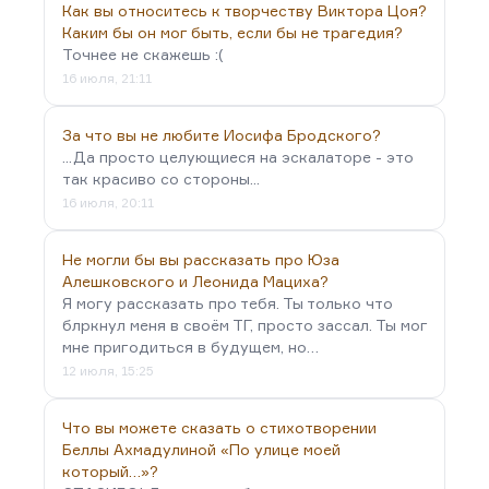
Как вы относитесь к творчеству Виктора Цоя?
Каким бы он мог быть, если бы не трагедия?
Точнее не скажешь :(
16 июля, 21:11
За что вы не любите Иосифа Бродского?
...Да просто целующиеся на эскалаторе - это
так красиво со стороны...
16 июля, 20:11
Не могли бы вы рассказать про Юза
Алешковского и Леонида Мациха?
Я могу рассказать про тебя. Ты только что
блркнул меня в своём ТГ, просто зассал. Ты мог
мне пригодиться в будущем, но…
12 июля, 15:25
Что вы можете сказать о стихотворении
Беллы Ахмадулиной «По улице моей
который…»?