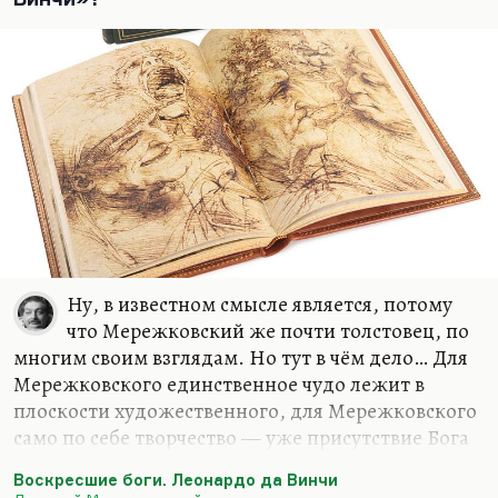
Ну, в известном смысле является, потому
что Мережковский же почти толстовец, по
многим своим взглядам. Но тут в чём дело… Для
Мережковского единственное чудо лежит в
плоскости художественного, для Мережковского
само по себе творчество — уже присутствие Бога
и чуда. Толстой к творчеству относился, как мы
Воскресшие боги. Леонардо да Винчи
знаем, гораздо более прозаически, в последние