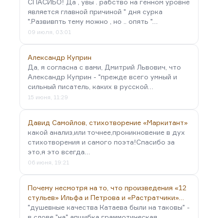
СПАСИБО! Да , увы . рабство на генном уровне
является главной причиной " дня сурка
".Развивпть тему можно , но .. опять "…
09 июля, 03:01
Александр Куприн
Да, я согласна с вами, Дмитрий Львович, что
Александр Куприн - "прежде всего умный и
сильный писатель, каких в русской…
15 июня, 11:29
Давид Самойлов, стихотворение «Маркитант»
какой анализ,или точнее,проникновение в дух
стихотворения и самого поэта!Спасибо за
это,я это всегда…
06 июня, 19:21
Почему несмотря на то, что произведения «12
стульев» Ильфа и Петрова и «Растратчики»…
"душевные качества Катаева были на таковы" -
в слове "на" апшибка граммотическая