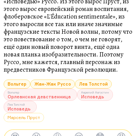
«Исповедью» Руссо. Из этого вырос Пруст, из
этого вырос европейский роман воспитания,
флоберовское «L'Éducation sentimentale», из
этого выросли все так или иначе значимые
французские тексты Новой волны, потому что
это повествование о том, о чем не говорят,
ещё один новый поворот винта, ещё одна
новая планка изобразительности. Поэтому
Руссо, мне кажется, главный персонаж из
предвестников Французской революции.
Вольтер
Жан-Жак Руссо
Лев Толстой
Вольтер
Аврелий Августин
Орлеанская девственница
Исповедь
Лев Толстой
Исповедь
Марсель Пруст