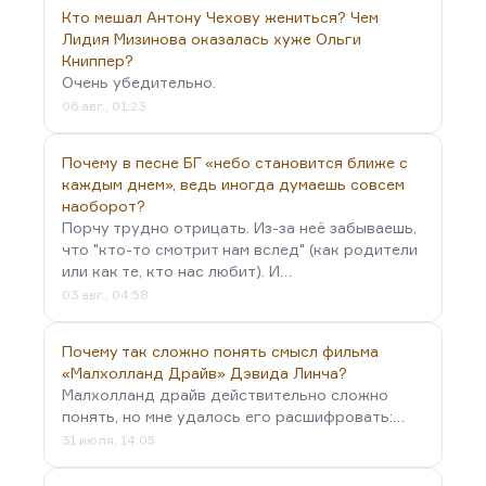
Кто мешал Антону Чехову жениться? Чем
Лидия Мизинова оказалась хуже Ольги
Книппер?
Очень убедительно.
06 авг., 01:23
Почему в песне БГ «небо становится ближе с
каждым днем», ведь иногда думаешь совсем
наоборот?
Порчу трудно отрицать. Из-за неё забываешь,
что "кто-то смотрит нам вслед" (как родители
или как те, кто нас любит). И…
03 авг., 04:58
Почему так сложно понять смысл фильма
«Малхолланд Драйв» Дэвида Линча?
Малхолланд драйв действительно сложно
понять, но мне удалось его расшифровать:…
31 июля, 14:05