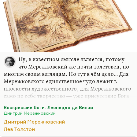
Ну, в известном смысле является, потому
что Мережковский же почти толстовец, по
многим своим взглядам. Но тут в чём дело… Для
Мережковского единственное чудо лежит в
плоскости художественного, для Мережковского
само по себе творчество — уже присутствие Бога
и чуда. Толстой к творчеству относился, как мы
Воскресшие боги. Леонардо да Винчи
знаем, гораздо более прозаически, в последние
Дмитрий Мережковский
годы как к игрушке. В остальном, конечно,
Дмитрий Мережковский
Мережковский рационален. Да, он
Лев Толстой
действительно считает, что вера — это вопрос