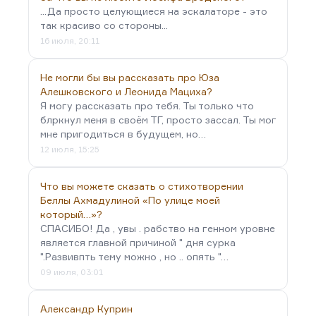
...Да просто целующиеся на эскалаторе - это
так красиво со стороны...
16 июля, 20:11
Не могли бы вы рассказать про Юза
Алешковского и Леонида Мациха?
Я могу рассказать про тебя. Ты только что
блркнул меня в своём ТГ, просто зассал. Ты мог
мне пригодиться в будущем, но…
12 июля, 15:25
Что вы можете сказать о стихотворении
Беллы Ахмадулиной «По улице моей
который…»?
СПАСИБО! Да , увы . рабство на генном уровне
является главной причиной " дня сурка
".Развивпть тему можно , но .. опять "…
09 июля, 03:01
Александр Куприн