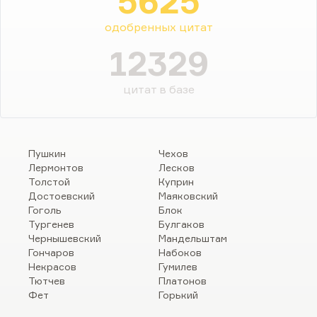
5625
одобренных цитат
12329
цитат в базе
Пушкин
Чехов
Лермонтов
Лесков
Толстой
Куприн
Достоевский
Маяковский
Гоголь
Блок
Тургенев
Булгаков
Чернышевский
Мандельштам
Гончаров
Набоков
Некрасов
Гумилев
Тютчев
Платонов
Фет
Горький