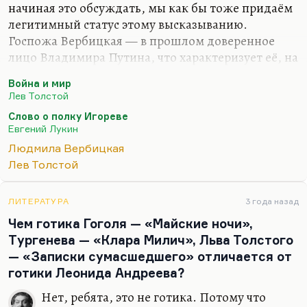
начиная это обсуждать, мы как бы тоже придаём
легитимный статус этому высказыванию.
Госпожа Вербицкая — в прошлом доверенное
лицо Владимира Путина, что характеризует её, на
мой взгляд, очень положительно,— она долгое
Война и мир
время возглавляла Санкт-Петербургский
Лев Толстой
университет. Вот если бы она в то время сказала
Слово о полку Игореве
что-нибудь подобное, об этом бы стоило
Евгений Лукин
говорить. Но сейчас она человек очень далёкий от
Людмила Вербицкая
преподавания, от педагогики, от новейших
Лев Толстой
тенденций в этом вопросе. Я не понимаю, почему
мы должны обсуждать мнение непрофессионала,
который вообще утратил уже давно контакт с
ЛИТЕРАТУРА
3 года назад
реальностью современной педагогики.
Чем готика Гоголя — «Майские ночи»,
Тургенева — «Клара Милич», Льва Толстого
Ну не…
— «Записки сумасшедшего» отличается от
готики Леонида Андреева?
Нет, ребята, это не готика. Потому что