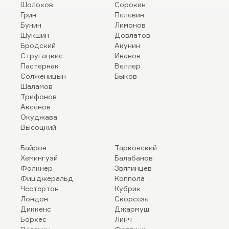
Шолохов
Сорокин
Грин
Пелевин
Бунин
Лимонов
Шукшин
Довлатов
Бродский
Акунин
Стругацкие
Иванов
Пастернак
Веллер
Солженицын
Быков
Шаламов
Трифонов
Аксенов
Окуджава
Высоцкий
Байрон
Тарковский
Хемингуэй
Балабанов
Фолкнер
Звягинцев
Фицджеральд
Коппола
Честертон
Кубрик
Лондон
Скорсезе
Диккенс
Джармуш
Борхес
Линч