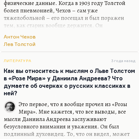
физические данные. Когда в 1903 году Толстой
болел пневмонией, Чехов – сам уже
тяжелобольной – его посещал и был поражен
тем, как старик вообще держится. Он
выкарабкался, это было для него чудом. Толстой
Антон Чехов
болел в Гаспре, Чехов его навещал. Да, я думаю,
Лев Толстой
что у Чехова были серьезные поводы восхищаться
толстовской устойчивостью, потому что сам он
был к этому времени абсолютно разрушен. Он
ЛИТЕРАТУРА
3 года назад
вообще говорил:
«Пока у человека легкие хороши, у
Как вы относитесь к мыслям о Льве Толстом
него все хорошо».
в «Розе Мира» у Даниила Андреева? Что
думаете об очерках о русских классиках в
ней?
Это первое, что я вообще прочел из «Розы
Мира». Мне кажется, что все выводы, все
мысли Даниила Андреева заслуживают
безусловного внимания и уважения. Он был
подлинный духовидец. То, что он видел, может