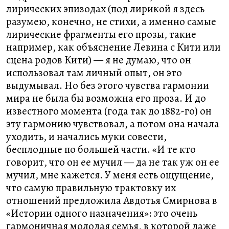
лирических эпизодах (под лирикой я здесь
разумею, конечно, не стихи, а именно самые
лирические фрагменты его прозы, такие
например, как объяснение Левина с Кити или
сцена родов Кити) — я не думаю, что он
использовал там личный опыт, он это
выдумывал. Но без этого чувства гармонии
мира не была бы возможна его проза. И до
известного момента (года так до 1882-го) он
эту гармонию чувствовал, а потом она начала
уходить, и начались муки совести,
бесплодные по большей части. «И те кто
говорит, что он ее мучил — да не так уж он ее
мучил, мне кажется. У меня есть ощущение,
что самую правильную трактовку их
отношений предложила Авдотья Смирнова в
«Истории одного назначения»: это очень
гармоничная молодая семья, в которой даже