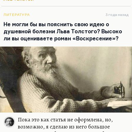
что он жил в мире патологических садистов. И кроме
бабушки, там не на чем взгляду…
ЛИТЕРАТУРА
3 года назад
Не могли бы вы пояснить свою идею о
душевной болезни Льва Толстого? Высоко
ли вы оцениваете роман «Воскресение»?
Пока это как статья не оформлена, но,
возможно, я сделаю из него большое