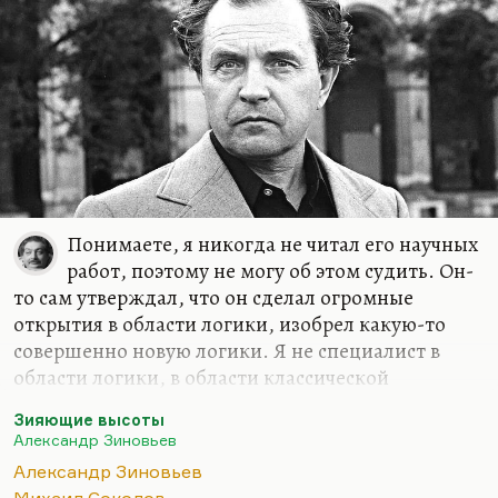
Понимаете, я никогда не читал его научных
работ, поэтому не могу об этом судить. Он-
то сам утверждал, что он сделал огромные
открытия в области логики, изобрел какую-то
совершенно новую логики. Я не специалист в
области логики, в области классической
философии. Здесь мне приходится ему верить на
Зияющие высоты
слово.
Александр Зиновьев
Но что касается его художественных
Александр Зиновьев
произведений, то как раз здесь эволюция