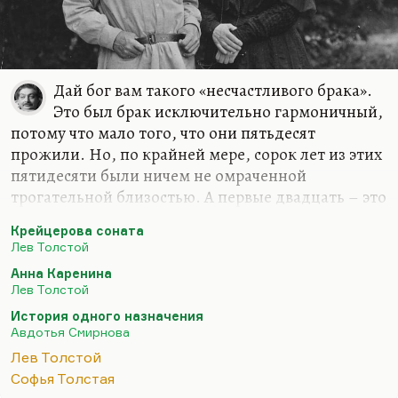
Дай бог вам такого «несчастливого брака».
Это был брак исключительно гармоничный,
потому что мало того, что они пятьдесят
прожили. Но, по крайней мере, сорок лет из этих
пятидесяти были ничем не омраченной
трогательной близостью. А первые двадцать – это
была вообще идиллия. И если ваша жена
Крейцерова соната
переписывает ваши неудобочитаемые рукописи,
Лев Толстой
участвует во всех ваших авантюрных проектах по
Анна Каренина
поводу перестройки управления имением,
Лев Толстой
исправно рожает вам детей и берет на себя всю
История одного назначения
заботу о доме, о хозяйстве, – этот брак можно
Авдотья Смирнова
назвать идеальным. Тем более, что она лучший
Лев Толстой
его пониматель и лучшая его собеседница.
Софья Толстая
Я думаю, что лучше всего к пониманию брака