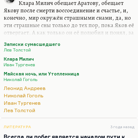
Клара Милич обещает Аратову, обещает
Якову после смерти воссоединение и счастье, и,
конечно, мир окружён страшными снами, да, но
эти страшные сны только до тех пор, пока Яков её
отвергает. А как только он её полюбил и понял, за
гробом всё будет прекрасно, и помните светлую
Записки сумасшедшего
улыбку на его лице, с которой, собственно,
Лев Толстой
Аратов умирает. Потом вспомним «Майскую
Клара Милич
ночь». Конечно, мир Гоголя страшный мир, и в
Иван Тургенев
конце концов Гоголь в этот страх провалился. Но
Майская ночь, или Утопленница
и в страшной мести бог всё-таки носитель
Николай Гоголь
доброты. Помните, он говорит: «Страшна казнь,
Леонид Андреев
тобой выдуманная, человече, но и тебе не будет
Николай Гоголь
покоя, пока враг твой мучается». То есть бог всё-
Иван Тургенев
таки носитель справедливости, а не зла. В…
Лев Толстой
ЛИТЕРАТУРА
3 года назад
Всегда ли побег является началом пути к