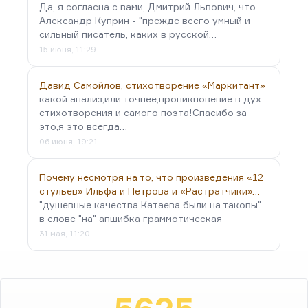
Да, я согласна с вами, Дмитрий Львович, что
Александр Куприн - "прежде всего умный и
сильный писатель, каких в русской…
15 июня, 11:29
Давид Самойлов, стихотворение «Маркитант»
какой анализ,или точнее,проникновение в дух
стихотворения и самого поэта!Спасибо за
это,я это всегда…
06 июня, 19:21
Почему несмотря на то, что произведения «12
стульев» Ильфа и Петрова и «Растратчики»…
"душевные качества Катаева были на таковы" -
в слове "на" апшибка граммотическая
31 мая, 11:20