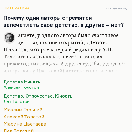
разума. Точка зрения, может быть, немного
схоластическая.
ЛИТЕРАТУРА
2 года назад
Почему одни авторы стремятся
Понимаете, слишком часто иррациональными
запечатлеть свое детство, а другие – нет?
вещами — экстазом, бредом, слишком часто этим
оправдывалось зверство. Ведь те люди, которые
Знаете, у одного автора было счастливое
ненавидят рациональную…
детство, полное открытий, «Детство
Никиты», которое в первой редакции у А.Н.
Толстого называлось «Повесть о многих
превосходных вещах». А другая судьба, у другого
автора (как у Цветаевой) детство сопряжено с
утратой матери, школьным одиночеством. И хотя
Детство Никиты
она сумела написать «Волшебный фонарь» –
Алексей Толстой
книгу трогательного детства, – но детство было
Детство. Отрочество. Юность
для нее порой унижений, порой трагедий. Она
Лев Толстой
была очень взрослым человеком с рождения. А
Максим Горький
Пастернак называет детство «ковш душевной
Алексей Толстой
глуби». У других авторов детство – как у
Марина Цветаева
Горького. Как сказал Чуковский: «
Полное ощущение,
Лев Толстой