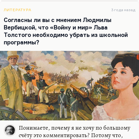
Толстого подошла Дуня Смирнова в фильме
ЛИТЕРАТУРА
3 года назад
«История…
Согласны ли вы с мнением Людмилы
Вербицкой, что «Войну и мир» Льва
Толстого необходимо убрать из школьной
программы?
Понимаете, почему я не хочу по большому
счёту это комментировать? Потому что,