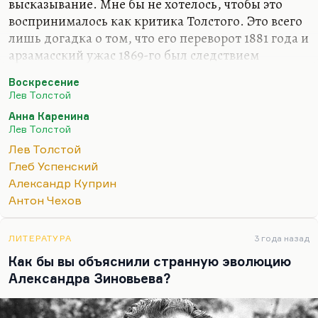
высказывание. Мне бы не хотелось, чтобы это
воспринималось как критика Толстого. Это всего
лишь догадка о том, что его переворот 1881 года и
арзамасский ужас 1869-го был следствием
прогрессирующей душевной болезни, которая –
Воскресение
и это бывает довольно часто – никак не
Лев Толстой
коррелировала ни с его интеллектуальными, ни с
Анна Каренина
его художественными возможностями. Есть
Лев Толстой
масса душевных болезней, которые сохраняют
Лев Толстой
человеку в полном объеме его творческий и
Глеб Успенский
интеллектуальный потенциал. Более того, он
Александр Куприн
критичен в отношении этих болезней, он это
Антон Чехов
понимает. Глеб Успенский прекрасно понимал,
что он болен, что не мешало ему испытывать
чудовищное…
ЛИТЕРАТУРА
3 года назад
Как бы вы объяснили странную эволюцию
Александра Зиновьева?