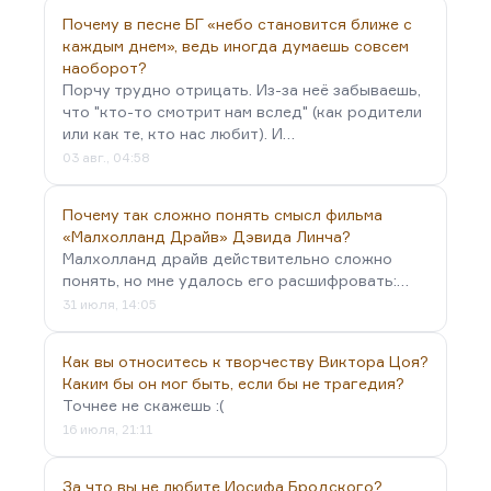
Почему в песне БГ «небо становится ближе с
каждым днем», ведь иногда думаешь совсем
наоборот?
Порчу трудно отрицать. Из-за неё забываешь,
что "кто-то смотрит нам вслед" (как родители
или как те, кто нас любит). И…
03 авг., 04:58
Почему так сложно понять смысл фильма
«Малхолланд Драйв» Дэвида Линча?
Малхолланд драйв действительно сложно
понять, но мне удалось его расшифровать:…
31 июля, 14:05
Как вы относитесь к творчеству Виктора Цоя?
Каким бы он мог быть, если бы не трагедия?
Точнее не скажешь :(
16 июля, 21:11
За что вы не любите Иосифа Бродского?