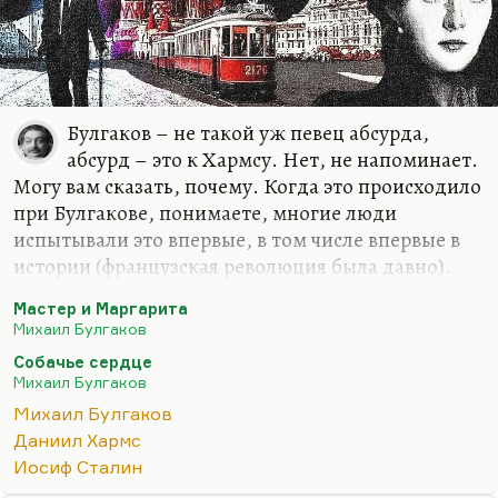
Булгаков – не такой уж певец абсурда,
абсурд – это к Хармсу. Нет, не напоминает.
Могу вам сказать, почему. Когда это происходило
при Булгакове, понимаете, многие люди
испытывали это впервые, в том числе впервые в
истории (французская революция была давно).
Поэтика террора формировалась заново. Кстати
Мастер и Маргарита
говоря, эту поэтику террора, этих серых дней и
Михаил Булгаков
ярких, праздничных, оргиастических ночей во
Собачье сердце
многом и создал сам Булгаков. «Мастер и
Михаил Булгаков
Маргарита» – это роман торжествующего
Михаил Булгаков
гламура. Кстати говоря, голая вечеринка
Даниил Хармс
Воланда… Многие уже отметили эту параллель, с
Иосиф Сталин
танцами в женских платьях, приветы «Гибели