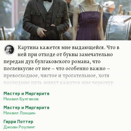
Картина кажется мне выдающейся. Что в
ней при отходе от буквы замечательно
передан дух булгаковского романа, что
послевкусие от нее – что особенно важно –
превосходное, чистое и трогательное, хотя
последние пять минут кажутся мне чересчур
идиллическими. Ничего не поделаешь, сила
Мастер и Маргарита
таланта Цыганова и Снигирь такова, что их
Михаил Булгаков
минималистская манера игры (без всякой
Мастер и Маргарита
педали), взглядами и мимикой, действительно
Михаил Локшин
прошибает зрителя насквозь и заставляет его
Гарри Поттер
поверить с полным основанием в огромную
Джоан Роулинг