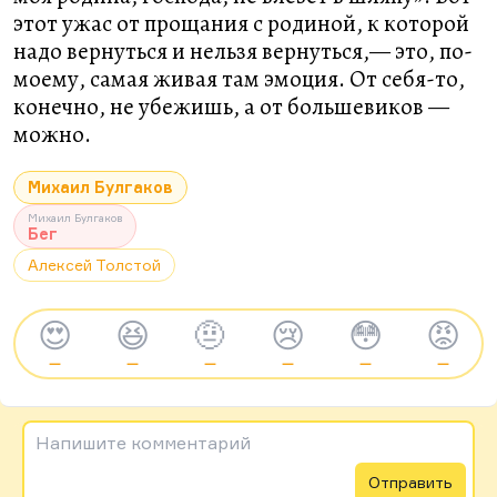
этот ужас от прощания с родиной, к которой
надо вернуться и нельзя вернуться,— это, по-
моему, самая живая там эмоция. От себя-то,
конечно, не убежишь, а от большевиков —
можно.
Михаил Булгаков
Михаил Булгаков
Бег
Алексей Толстой
😍
😆
🤨
😢
😳
😡
—
—
—
—
—
—
Напишите комментарий
Отправить