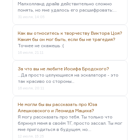
Малхолланд драйв действительно сложно
понять, но мне удалось его расшифровать:…
31 июля, 14:05
Как вы относитесь к творчеству Виктора Цоя?
Каким бы он мог быть, если бы не трагедия?
Точнее не скажешь :(
16 июля, 21:11
За что вы не любите Иосифа Бродского?
...Да просто целующиеся на эскалаторе - это
так красиво со стороны...
16 июля, 20:11
Не могли бы вы рассказать про Юза
Алешковского и Леонида Мациха?
Я могу рассказать про тебя. Ты только что
блркнул меня в своём ТГ, просто зассал. Ты мог
мне пригодиться в будущем, но…
12 июля, 15:25