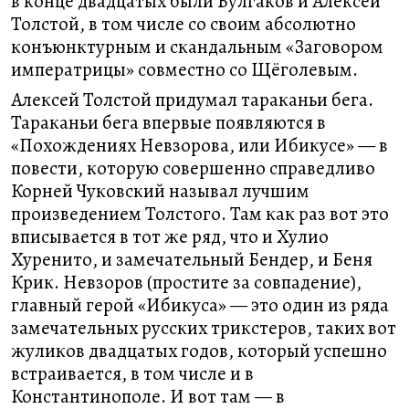
в конце двадцатых были Булгаков и Алексей
Толстой, в том числе со своим абсолютно
конъюнктурным и скандальным «Заговором
императрицы» совместно со Щёголевым.
Алексей Толстой придумал тараканьи бега.
Тараканьи бега впервые появляются в
«Похождениях Невзорова, или Ибикусе» — в
повести, которую совершенно справедливо
Корней Чуковский называл лучшим
произведением Толстого. Там как раз вот это
вписывается в тот же ряд, что и Хулио
Хуренито, и замечательный Бендер, и Беня
Крик. Невзоров (простите за совпадение),
главный герой «Ибикуса» — это один из ряда
замечательных русских трикстеров, таких вот
жуликов двадцатых годов, который успешно
встраивается, в том числе и в
Константинополе. И вот там — в