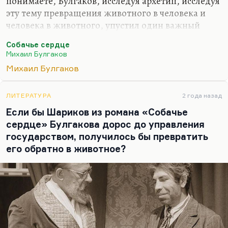
понимаете, Булгаков, исследуя архетип, исследуя
эту тему превращения животного в человека и
человека в животного, упустил один важный
момент, «джекилхайдовский» момент, который
Собачье сердце
довольно точно понял Стивенсон: частые
Михаил Булгаков
превращения по линии Джекил-Хайд приводят к
Михаил Булгаков
тому, что этот процесс становится а)
необратимым б) неуправляемым. Один раз
выпустив Хайда, вы перестаете его
ЛИТЕРАТУРА
2 года назад
контролировать.
Если бы Шариков из романа «Собачье
сердце» Булгакова дорос до управления
Так и здесь: сделав из Шарика Шарикова, сделав
государством, получилось бы превратить
из доброго и глупого пса довольно страшного
его обратно в животное?
пролетария, вы, во-первых, не можете этот
процесс сделать вечным, потому что он…