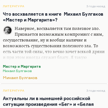
богов». Голая вечеринка у Воланда – это прямой
привет.
ЛИТЕРАТУРА
3 года назад
Что восхваляется в книге Михаил Булгаков
Но тогда это все имело не скажу…
«Мастер и Маргарита»?
Наверное, восхваляется там полезное зло.
Признается возможным компромисс с ним,
сосуществование, ну и вообще наличие и
возможность существования полезного зла. То
есть части той силы, что вечно хочет всякой дряни
и при этом иногда служит благу. Я такую
апологию отвергаю категорически именно
Мастер и Маргарита
потому, что меньшее зло или полезное зло – это
Михаил Булгаков
почти всегда отмазки. И у зла нет и не может
Михаил Булгаков
быть, к сожалению, благих целей. Стратегически
оно все равно всегда устремлено к гибели мира, к
краху.
ЛИТЕРАТУРА
3 года назад
Актуальны ли в нынешней российской
Временно, иногда воспользоваться помощью
ситуации произведения «Бег» и «Белая
дьявола, наверное, в каких-то ситуациях можно,