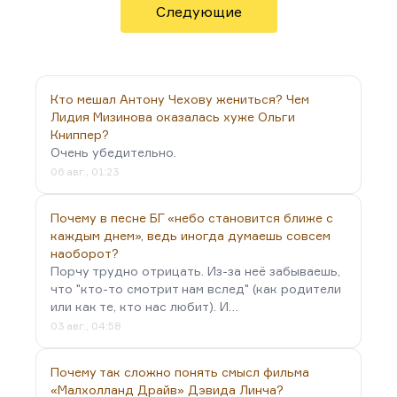
из доброго и глупого пса довольно страшного
Следующие
пролетария, вы, во-первых, не можете этот
процесс сделать вечным, потому что он…
Кто мешал Антону Чехову жениться? Чем
Лидия Мизинова оказалась хуже Ольги
Книппер?
Очень убедительно.
06 авг., 01:23
Почему в песне БГ «небо становится ближе с
каждым днем», ведь иногда думаешь совсем
наоборот?
Порчу трудно отрицать. Из-за неё забываешь,
что "кто-то смотрит нам вслед" (как родители
или как те, кто нас любит). И…
03 авг., 04:58
Почему так сложно понять смысл фильма
«Малхолланд Драйв» Дэвида Линча?