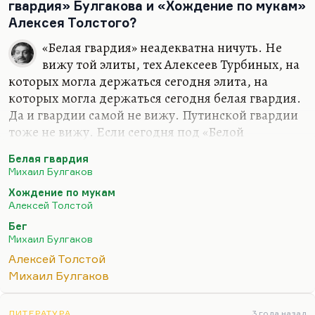
гвардия» Булгакова и «Хождение по мукам»
но учтите, это, как правило, неумение читать
Алексея Толстого?
контракт. На практике эта разовая помощь
обернется глобальной…
«Белая гвардия» неадекватна ничуть. Не
вижу той элиты, тех Алексеев Турбиных, на
которых могла держаться сегодня элита, на
которых могла держаться сегодня белая гвардия.
Да и гвардии самой не вижу. Путинской гвардии
тоже не вижу. Если сегодня под «Белой
гвардией» понимать пригожинскую, – ну, вы
Белая гвардия
сами понимаете…
Михаил Булгаков
А что касается «Бега» или там «Похождения
Хождение по мукам
Невзорова, или Ибикус» (книги Алексея Толстого,
Алексей Толстой
написанной в эмиграции), то, конечно,
Бег
приходится признать, что именно Алексей Н.
Михаил Булгаков
Толстой – лучший летописец русской эмиграции.
Алексей Толстой
Самый бесчестный с одной стороны, потому что
Михаил Булгаков
«Эмигранты» – это клеветническая книга. Но и
самый при этом веселый, самый остроумный,
ЛИТЕРАТУРА
3 года назад