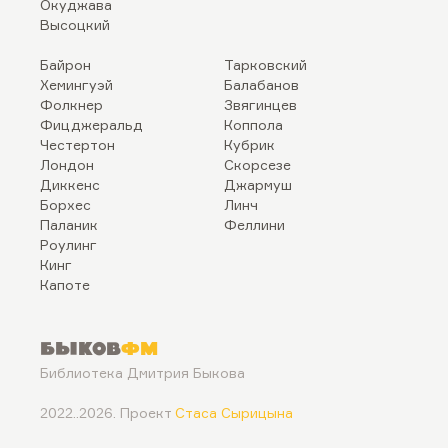
Окуджава
Высоцкий
Байрон
Тарковский
Хемингуэй
Балабанов
Фолкнер
Звягинцев
Фицджеральд
Коппола
Честертон
Кубрик
Лондон
Скорсезе
Диккенс
Джармуш
Борхес
Линч
Паланик
Феллини
Роулинг
Кинг
Капоте
Быков
ФМ
Библиотека Дмитрия Быкова
2022..2026. Проект
Стаса Сырицына