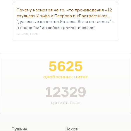
Почему несмотря на то, что произведения «12
стульев» Ильфа и Петрова и «Растратчики»…
"душевные качества Катаева были на таковы" -
в слове "на" апшибка граммотическая
31 мая, 11:20
5625
одобренных цитат
12329
цитат в базе
Пушкин
Чехов