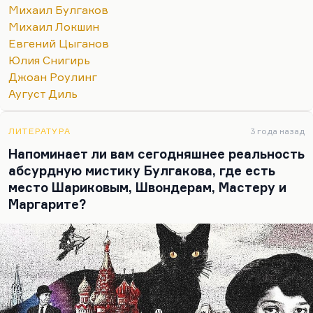
интеллектуальную близость, которая между
Михаил Булгаков
этими людьми существует, полное
Михаил Локшин
взаимопонимание. Ведь их и сводит тонкое
Евгений Цыганов
понимание того, что происходит вокруг них. А
Юлия Снигирь
это уже порождает такую солидарность…
Джоан Роулинг
Аугуст Диль
ЛИТЕРАТУРА
3 года назад
Напоминает ли вам сегодняшнее реальность
абсурдную мистику Булгакова, где есть
место Шариковым, Швондерам, Мастеру и
Маргарите?