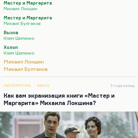
Мастер и Маргарита
временами очень смешной «Холоп»? Что можно
Михаил Локшин
сделать на материале России, на материале
Мастер и Маргарита
русской классики? «Война и мир» экранизирована
Михаил Булгаков
уже очень много раз, «Анна Каренина» недавно
Вызов
была. А вот возьмем-ка мы «Мастера и
Клим Шипенко
Маргариту», тем более что книга с нашенским
Холоп
пафосом.
Клим Шипенко
Почему – вечный вопрос – им дали так много
Михаил Локшин
денег; 1,2 млрд? Почему именно Локшин получил
Михаил Булгаков
полномочия на эту картину? Вероятно, в…
ЛИТЕРАТУРА
КИНО
3 года назад
Как вам экранизация книги «Мастер и
Маргарита» Михаила Локшина?