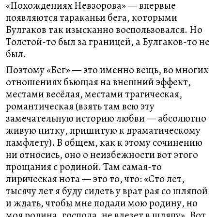
«Похождениях Невзорова» — впервые
появляются тараканьи бега, которыми
Булгаков так изысканно воспользовался. Но
Толстой-то был за границей, а Булгаков-то не
был.
Поэтому «Бег» — это именно вещь, во многих
отношениях бьющая на внешний эффект,
местами весёлая, местами трагическая,
романтическая (взять там всю эту
замечательную историю любви — абсолютно
живую нитку, пришитую к драматическому
памфлету). В общем, как к этому сочинению
ни относись, оно о неизбежности вот этого
прощания с родиной. Там самая-то
лирическая нота — это то, что: «Сто лет,
тысячу лет я буду сидеть у врат рая со шляпой
и ждать, чтобы мне подали мою родину, но
моя родина, господа, не влезет в шляпу». Вот