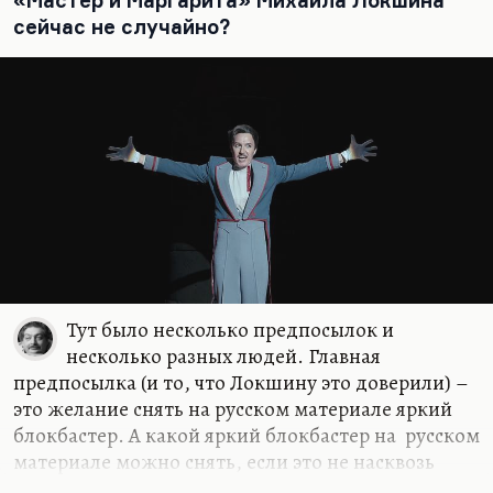
«Мастер и Маргарита» Михаила Локшина
писателя соцреалиста Евгения Поповкина.
сейчас не случайно?
Евгений Поповкин написал соцреалистический
роман о борьбе украинцев с оккупантами «Семья
Рубанюк», роман о жизни крымских
колхозников «Таврида», повесть о
коллективизации «Большой разлив». Сам он был
из партийных работников. Вот так сложились
обстоятельства, что он возглавлял с 1957 года
довольно малотиражный, довольно
неинтересный журнал «Москва», журнал,…
Тут было несколько предпосылок и
несколько разных людей. Главная
предпосылка (и то, что Локшину это доверили) –
это желание снять на русском материале яркий
блокбастер. А какой яркий блокбастер на русском
материале можно снять, если это не насквозь
фальшивый «Вызов» и такой же фальшивый, хотя