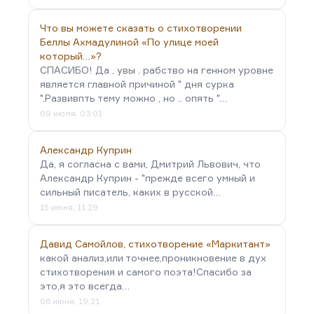
Что вы можете сказать о стихотворении
Беллы Ахмадулиной «По улице моей
который…»?
СПАСИБО! Да , увы . рабство на генном уровне
является главной причиной " дня сурка
".Развивпть тему можно , но .. опять "…
09 июля, 03:01
Александр Куприн
Да, я согласна с вами, Дмитрий Львович, что
Александр Куприн - "прежде всего умный и
сильный писатель, каких в русской…
15 июня, 11:29
Давид Самойлов, стихотворение «Маркитант»
какой анализ,или точнее,проникновение в дух
стихотворения и самого поэта!Спасибо за
это,я это всегда…
06 июня, 19:21