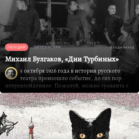
ЛЕКЦИЯ
ЛИТЕРАТУРА
2 года назад
Михаил Булгаков, «Дни Турбиных»
5 октября 1926 года в истории русского
театра произошло событие, до сих пор
непревзойденное. Пожалуй, можно сравнить с
этим только успех «На дне», когда премьера
закончилась демонстрацией и массовыми
арестами. Здесь премьера закончилась семью
вызовами карет скорой помощи, истериками,
обмороками, слезами, сердечными приступами
и получасовой овацией.
Молодая студия МХАТа, МХАТ-2, показал «Дни