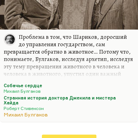
Проблема в том, что Шариков, доросший
до управления государством, сам
превращается обратно в животное… Потому что,
понимаете, Булгаков, исследуя архетип, исследуя
эту тему превращения животного в человека и
человека в животного, упустил один важный
момент, «джекилхайдовский» момент, который
Собачье сердце
довольно точно понял Стивенсон: частые
Михаил Булгаков
превращения по линии Джекил-Хайд приводят к
Странная история доктора Джекила и мистера
тому, что этот процесс становится а)
Хайда
Роберт Стивенсон
необратимым б) неуправляемым. Один раз
Михаил Булгаков
выпустив Хайда, вы перестаете его
контролировать.
Так и здесь: сделав из Шарика Шарикова, сделав