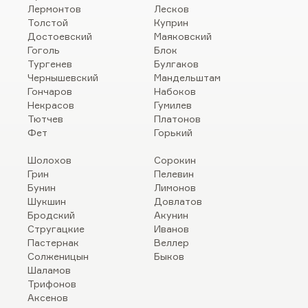
Лермонтов
Лесков
Толстой
Куприн
Достоевский
Маяковский
Гоголь
Блок
Тургенев
Булгаков
Чернышевский
Мандельштам
Гончаров
Набоков
Некрасов
Гумилев
Тютчев
Платонов
Фет
Горький
Шолохов
Сорокин
Грин
Пелевин
Бунин
Лимонов
Шукшин
Довлатов
Бродский
Акунин
Стругацкие
Иванов
Пастернак
Веллер
Солженицын
Быков
Шаламов
Трифонов
Аксенов