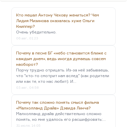
«Мастера…» тоже в достаточной степени
выяснена.
Кто мешал Антону Чехову жениться? Чем
Попытка приписать одному…
Лидия Мизинова оказалась хуже Ольги
Книппер?
Очень убедительно.
06 авг., 01:23
Почему в песне БГ «небо становится ближе с
каждым днем», ведь иногда думаешь совсем
наоборот?
Порчу трудно отрицать. Из-за неё забываешь,
что "кто-то смотрит нам вслед" (как родители
или как те, кто нас любит). И…
03 авг., 04:58
Почему так сложно понять смысл фильма
«Малхолланд Драйв» Дэвида Линча?
Малхолланд драйв действительно сложно
понять, но мне удалось его расшифровать:…
31 июля, 14:05