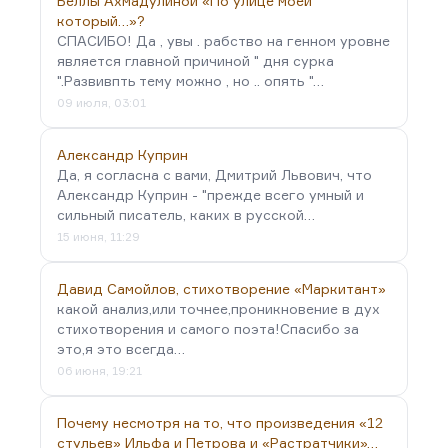
Беллы Ахмадулиной «По улице моей
который…»?
СПАСИБО! Да , увы . рабство на генном уровне
является главной причиной " дня сурка
".Развивпть тему можно , но .. опять "…
09 июля, 03:01
Александр Куприн
Да, я согласна с вами, Дмитрий Львович, что
Александр Куприн - "прежде всего умный и
сильный писатель, каких в русской…
15 июня, 11:29
Давид Самойлов, стихотворение «Маркитант»
какой анализ,или точнее,проникновение в дух
стихотворения и самого поэта!Спасибо за
это,я это всегда…
06 июня, 19:21
Почему несмотря на то, что произведения «12
стульев» Ильфа и Петрова и «Растратчики»…