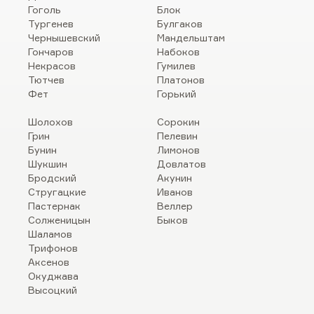
Гоголь
Блок
Тургенев
Булгаков
Чернышевский
Мандельштам
Гончаров
Набоков
Некрасов
Гумилев
Тютчев
Платонов
Фет
Горький
Шолохов
Сорокин
Грин
Пелевин
Бунин
Лимонов
Шукшин
Довлатов
Бродский
Акунин
Стругацкие
Иванов
Пастернак
Веллер
Солженицын
Быков
Шаламов
Трифонов
Аксенов
Окуджава
Высоцкий