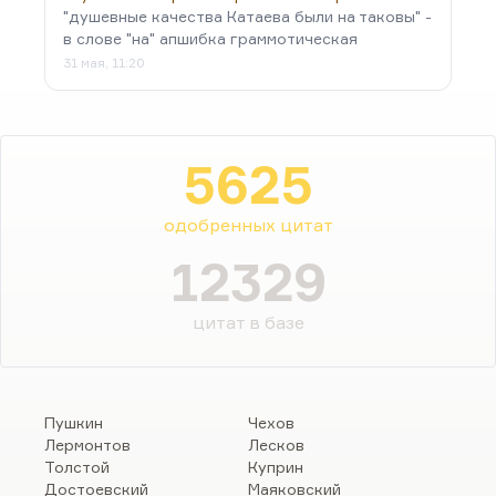
"душевные качества Катаева были на таковы" -
в слове "на" апшибка граммотическая
31 мая, 11:20
5625
одобренных цитат
12329
цитат в базе
Пушкин
Чехов
Лермонтов
Лесков
Толстой
Куприн
Достоевский
Маяковский