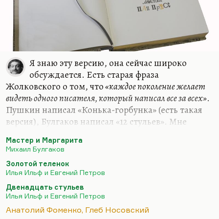
Я знаю эту версию, она сейчас широко
обсуждается. Есть старая фраза
Жолковского о том, что
«каждое поколение желает
видеть одного писателя, который написал все за всех»
.
Пушкин написал «Конька-горбунка» (есть такая
версия), Булгаков написал «12 стульев». Мне
кажется творческая история «12 стульев» и
Мастер и Маргарита
«Золотого теленка» достаточно выясненной. Есть
Михаил Булгаков
черновики, есть многочисленные свидетельства.
Золотой теленок
И я уж скорее поверил, если угодно, в более
Илья Ильф и Евгений Петров
экзотическую версию: что Ильф и Петров
Двенадцать стульев
написали «Мастера и Маргариту»; роман,
Илья Ильф и Евгений Петров
который очень мало похож на остальные
Анатолий Фоменко, Глеб Носовский
сочинения Булгакова, но творческая история