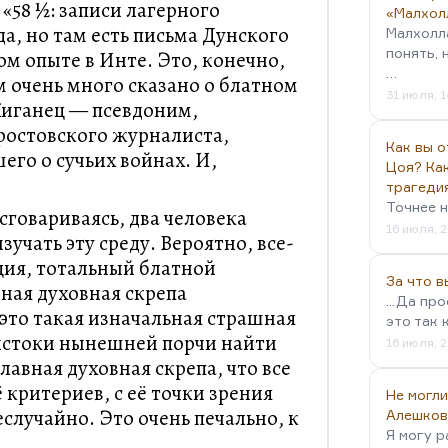
«58 ½: записи лагерного
«Малхол
а, но там есть письма Дунского
Малхолл
понять, 
ом опыте в Инте. Это, конечно,
…
м очень много сказано о блатном
31 июля, 1
Жиганец — псевдоним,
 ростовского журналиста,
Как вы о
его о сучьих войнах. И,
Цоя? Как
трагеди
Точнее н
 сговариваясь, два человека
16 июля, 2
учать эту среду. Вероятно, все-
ция, тотальный блатной
За что 
вная духовная скрепа
...Да пр
это такая изначальная страшная
это так 
 истоки нынешней порчи найти
16 июля, 2
лавная духовная скрепа, что все
ё критериев, с её точки зрения
Не могли
случайно. Это очень печально, к
Алешков
Я могу р