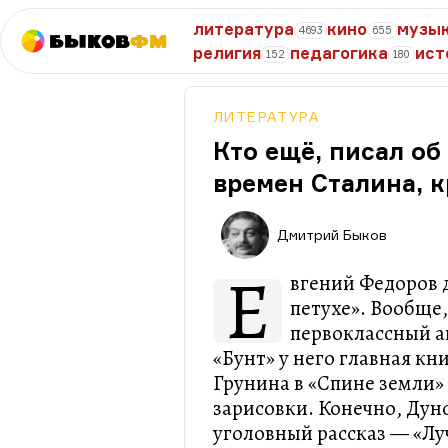
литература
кино
музы
4693
655
Быков
ФМ
религия
педагогика
ист
152
180
ЛИТЕРАТУРА
Кто ещё, писал о
времен Сталина, 
Дмитрий Быков
Е
вгений Федоров 
петухе». Вообще
первоклассный ав
«Бунт» у него главная кн
Грунина в «Спине земли»
зарисовки. Конечно, Дун
уголовный рассказ — «Луч