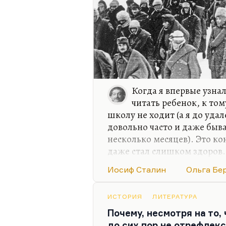
Когда я впервые узнал
читать ребенок, к том
школу не ходит (а я до уда
довольно часто и даже быв
несколько месяцев). Это ко
даже стал слишком здоров.
дома очень много времени и
Иосиф Сталин
Ольга Бе
библиотека у матери была о
годы, начиная с первой по
стипендию и кончая огром
ИСТОРИЯ
ЛИТЕРАТУРА
унаследованных из далеких
Почему, несмотря на то,
прабабушкиной коллекций (
до сих пор не отрефлек