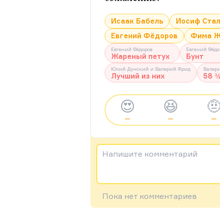
Исаак Бабель
Иосиф Ста
Евгений Фёдоров
Фима Ж
Евгений Фёдоров
Евгений Фёдо
Жареный петух
Бунт
Юлий Дунский и Валерий Фрид
Валер
Лучший из них
58 ½
😍
😆

—
—
—
Напишите комментарий
Пока нет комментариев