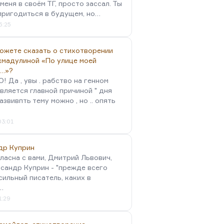
меня в своём ТГ, просто зассал. Ты
пригодиться в будущем, но…
5:25
можете сказать о стихотворении
хмадулиной «По улице моей
…»?
 Да , увы . рабство на генном
вляется главной причиной " дня
Развивпть тему можно , но .. опять
03:01
др Куприн
гласна с вами, Дмитрий Львович,
сандр Куприн - "прежде всего
сильный писатель, каких в
…
1:29