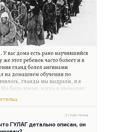
. У вас дома есть рано научившийся
у же этот ребенок часто болеет и в
ления гланд болел ангинами
ал на домашнем обучении по
нчилось, гланды мы выдрали, и я
 Но было время, когда я проводил
 все это время читал. Слава богу,
рггольц
громная, собранная за долгие
купки Брюсова на первую
ным количеством книг,
2 года назад
 времен – из бабушкиной, из
 что ГУЛАГ детально описан, он
типа «Голубой цапли»). Многое
сирован?