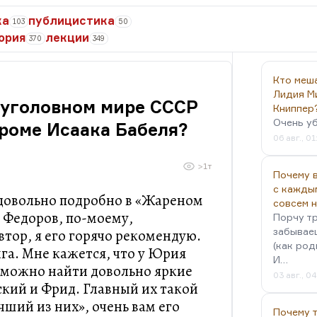
ка
публицистика
103
50
ория
лекции
370
349
Кто меш
Лидия М
б уголовном мире СССР
Книппер
Очень у
кроме Исаака Бабеля?
06 авг., 01
>1т
Почему в
с кажды
довольно подробно в «Жареном
совсем 
, Федоров, по-моему,
Порчу тр
забываеш
тор, я его горячо рекомендую.
(как род
ига. Мне кажется, что у Юрия
И…
 можно найти довольно яркие
03 авг., 0
ский и Фрид. Главный их такой
ший из них», очень вам его
Почему 