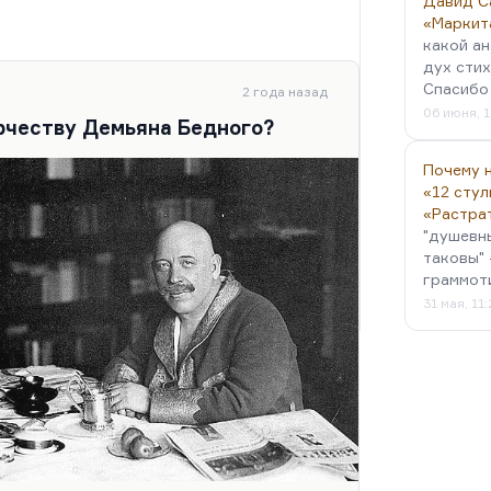
Давид С
«Маркит
какой ан
дух стих
Спасибо 
2 года назад
06 июня, 1
орчеству Демьяна Бедного?
Почему н
«12 стул
«Растра
"душевн
таковы" 
граммот
31 мая, 11