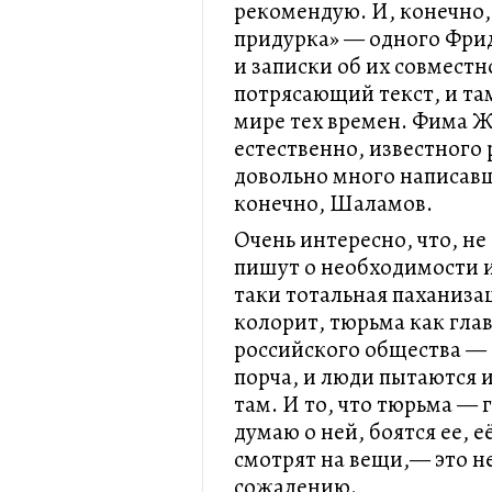
рекомендую. И, конечно, 
придурка» — одного Фрид
и записки об их совместн
потрясающий текст, и та
мире тех времен. Фима 
естественно, известного
довольно много написавш
конечно, Шаламов.
Очень интересно, что, не
пишут о необходимости из
таки тотальная паханиза
колорит, тюрьма как гла
российского общества — 
порча, и люди пытаются
там. И то, что тюрьма — г
думаю о ней, боятся ее, е
смотрят на вещи,— это не
сожалению.