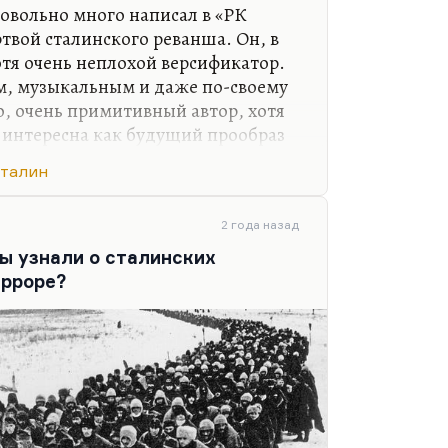
овольно много написал в «РК
ртвой сталинского реванша. Он, в
отя очень неплохой версификатор.
м, музыкальным и даже по-своему
, очень примитивный автор, хотя
» интересна как будущий прообраз
, в художественную ткань которой
талин
одят частушки, листовки, газетные
а. Это поток сознания в виде
, как многие писали.
2 года назад
вы узнали о сталинских
лась беда большая: он не понял
ерроре?
ота, поворота к 30-му году,