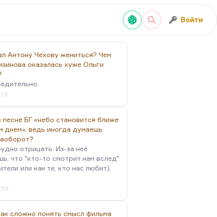
Войти
ал Антону Чехову жениться? Чем
изинова оказалась хуже Ольги
?
бедительно.
:23
 песне БГ «небо становится ближе
м днем», ведь иногда думаешь
наоборот?
удно отрицать. Из-за неё
ь, что "кто-то смотрит нам вслед"
ители или как те, кто нас любит).
4:58
так сложно понять смысл фильма