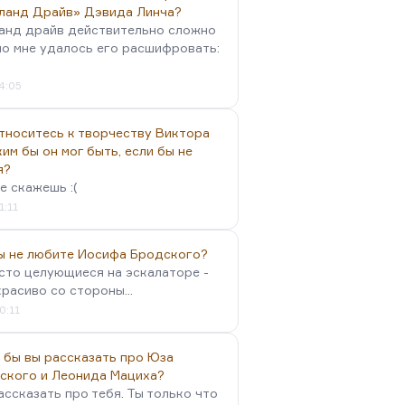
ланд Драйв» Дэвида Линча?
анд драйв действительно сложно
но мне удалось его расшифровать:
4:05
тноситесь к творчеству Виктора
им бы он мог быть, если бы не
я?
е скажешь :(
1:11
вы не любите Иосифа Бродского?
осто целующиеся на эскалаторе -
красиво со стороны...
0:11
 бы вы рассказать про Юза
ского и Леонида Мациха?
ассказать про тебя. Ты только что