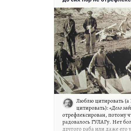
утратилось при переездах, 
Так вот,…
Люблю цитировать (а
цитировать):
«Дело заб
отрефлексирован, потому ч
радовалось ГУЛАГу. Нет бо
другого раба или даже его 