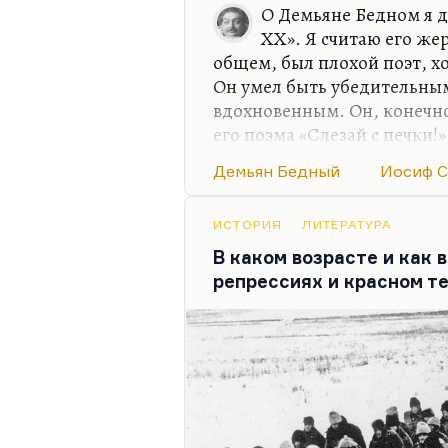
О Демьяне Бедном я д
ХХ». Я считаю его же
общем, был плохой поэт, х
Он умел быть убедительны
вдохновенным. Он, конечно
его поэма «Слезай с печки!
поэм Евтушенко. Это поэма
Демьян Бедный
Иосиф С
с одинаковой легкостью вх
цитаты, читательские письм
поэмы, а вовсе не фельетон
ИСТОРИЯ
ЛИТЕРАТУРА
В каком возрасте и как 
Но у Демьяна Бедного случи
репрессиях и красном т
сталинского главного повор
поворота к тому,…