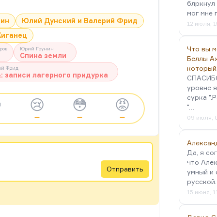
блркнул 
мог мне 
лин
Юлий Дунский и Валерий Фрид
12 июля, 1
иганец
Что вы 
ров
Юрий Грунин
Спина земли
Беллы А
который
ий Фрид
: записи лагерного придурка
СПАСИБО!
уровне я
сурка ".

😢
😳
😡
"…
—
—
—
09 июля, 
Алексан
Да, я со
что Алек
Отправить
умный и 
русской
15 июня, 1