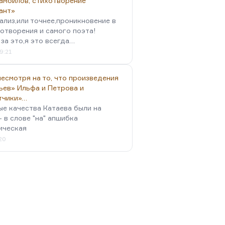
амойлов, стихотворение
ант»
ализ,или точнее,проникновение в
отворения и самого поэта!
за это,я это всегда…
9:21
есмотря на то, что произведения
ьев» Ильфа и Петрова и
тчики»…
ые качества Катаева были на
- в слове "на" апшибка
ическая
:20