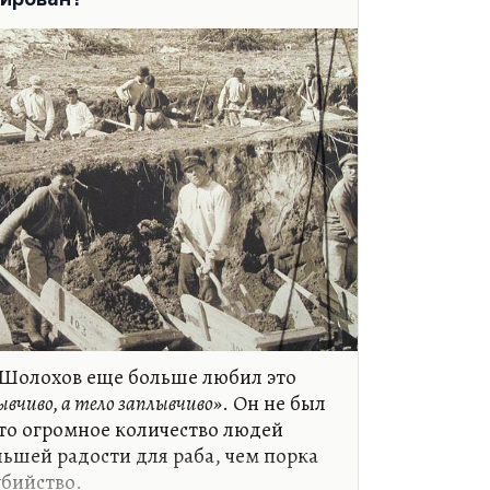
но многое было.
 Шолохов еще больше любил это
ывчиво, а тело заплывчиво»
. Он не был
то огромное количество людей
льшей радости для раба, чем порка
убийство.