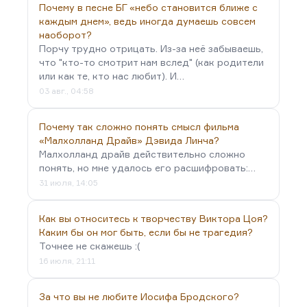
Почему в песне БГ «небо становится ближе с
каждым днем», ведь иногда думаешь совсем
наоборот?
Порчу трудно отрицать. Из-за неё забываешь,
что "кто-то смотрит нам вслед" (как родители
или как те, кто нас любит). И…
03 авг., 04:58
Почему так сложно понять смысл фильма
«Малхолланд Драйв» Дэвида Линча?
Малхолланд драйв действительно сложно
понять, но мне удалось его расшифровать:…
31 июля, 14:05
Как вы относитесь к творчеству Виктора Цоя?
Каким бы он мог быть, если бы не трагедия?
Точнее не скажешь :(
16 июля, 21:11
За что вы не любите Иосифа Бродского?