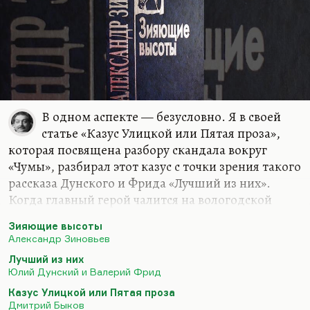
В одном аспекте — безусловно. Я в своей
статье «Казус Улицкой или Пятая проза»,
которая посвящена разбору скандала вокруг
«Чумы», разбирал этот казус с точки зрения такого
рассказа Дунского и Фрида «Лучший из них».
Когда главный герой чалится на вологодской
пересылке в 1945 году.
«Жранья от пуза, полный
Зияющие высоты
сидор смолы висит»
— как бы таких примитивных
Александр Зиновьев
физиологических потребностей нет, и все заняты
Лучший из них
тем, кого заземлить. Ищут, кого лишить
Юлий Дунский и Валерий Фрид
воровских прав. Ищут солдатские причины,
Казус Улицкой или Пятая проза
условно говоря, скомпрометировать друг друга.
Дмитрий Быков