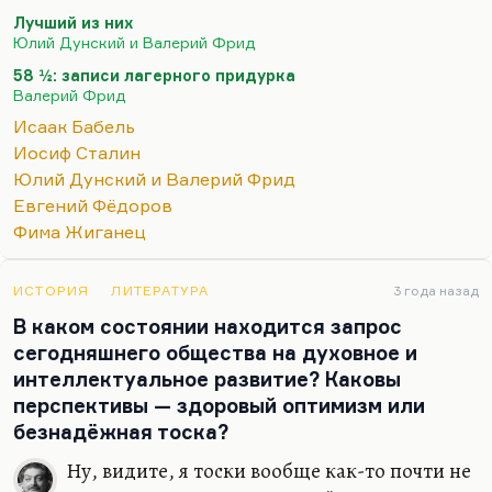
и там очень много сказано о блатном мире тех
Лучший из них
времен. Фима Жиганец — псевдоним,
Юлий Дунский и Валерий Фрид
естественно, известного ростовского журналиста,
58 ½: записи лагерного придурка
довольно много написавшего о сучьих войнах. И,
Валерий Фрид
конечно,…
Исаак Бабель
Иосиф Сталин
Юлий Дунский и Валерий Фрид
Евгений Фёдоров
Фима Жиганец
ИСТОРИЯ
ЛИТЕРАТУРА
3 года назад
В каком состоянии находится запрос
сегодняшнего общества на духовное и
интеллектуальное развитие? Каковы
перспективы — здоровый оптимизм или
безнадёжная тоска?
Ну, видите, я тоски вообще как-то почти не