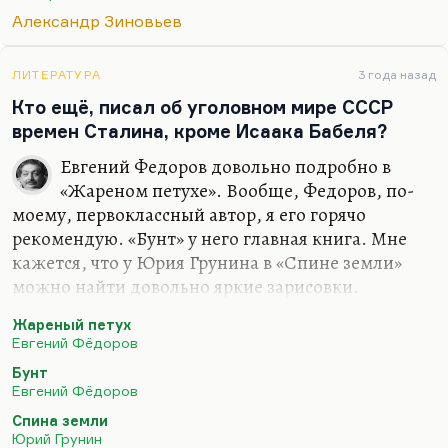
У нас сейчас примерно та же история. То есть мы
Александр Зиновьев
находимся в известном смысле на вологодской
пересылке. Жранья пока хватает, но дела нет.
ЛИТЕРАТУРА
3 года назад
Нет общего занятия.…
Кто ещё, писал об уголовном мире СССР
времен Сталина, кроме Исаака Бабеля?
Евгений Федоров довольно подробно в
«Жареном петухе». Вообще, Федоров, по-
моему, первоклассный автор, я его горячо
рекомендую. «Бунт» у него главная книга. Мне
кажется, что у Юрия Грунина в «Спине земли»
можно найти довольно яркие зарисовки.
Конечно, Дунский и Фрид. Главный их такой
Жареный петух
уголовный рассказ — «Лучший из них», очень вам
Евгений Фёдоров
его рекомендую. И, конечно, «58 ½: записи
Бунт
лагерного придурка» — одного Фрида, но там
Евгений Фёдоров
есть письма Дунского и записки об их совместном
Спина земли
опыте в Инте. Это, конечно, потрясающий текст,
Юрий Грунин