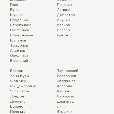
Грин
Пелевин
Бунин
Лимонов
Шукшин
Довлатов
Бродский
Акунин
Стругацкие
Иванов
Пастернак
Веллер
Солженицын
Быков
Шаламов
Трифонов
Аксенов
Окуджава
Высоцкий
Байрон
Тарковский
Хемингуэй
Балабанов
Фолкнер
Звягинцев
Фицджеральд
Коппола
Честертон
Кубрик
Лондон
Скорсезе
Диккенс
Джармуш
Борхес
Линч
Паланик
Феллини