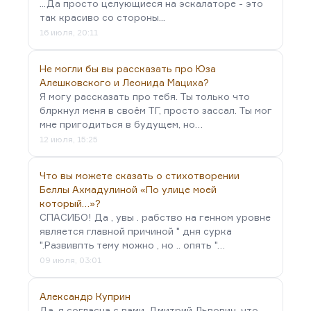
...Да просто целующиеся на эскалаторе - это
так красиво со стороны...
16 июля, 20:11
Не могли бы вы рассказать про Юза
Алешковского и Леонида Мациха?
Я могу рассказать про тебя. Ты только что
блркнул меня в своём ТГ, просто зассал. Ты мог
мне пригодиться в будущем, но…
12 июля, 15:25
Что вы можете сказать о стихотворении
Беллы Ахмадулиной «По улице моей
который…»?
СПАСИБО! Да , увы . рабство на генном уровне
является главной причиной " дня сурка
".Развивпть тему можно , но .. опять "…
09 июля, 03:01
Александр Куприн
Да, я согласна с вами, Дмитрий Львович, что