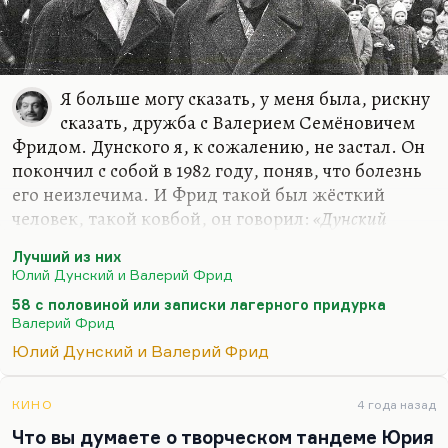
Я больше могу сказать, у меня была, рискну
сказать, дружба с Валерием Семёновичем
Фридом. Дунского я, к сожалению, не застал. Он
покончил с собой в 1982 году, поняв, что болезнь
его неизлечима. И Фрид такой был жёсткий
человек, такой ковбой, он говорил:
«Дунский
правильно сделал, молодец»
. Я думаю, кстати, что и в
Лучший из них
смерти самого Фрида, который напился в
Юлий Дунский и Валерий Фрид
компании, хотя ему нельзя было это делать, было
58 с половиной или записки лагерного придурка
что-то от самоубийства. Он такой был герой,
Валерий Фрид
мачо, один из немногих героев, которых я знал.
Юлий Дунский и Валерий Фрид
Ну, оба они по десять лет отсидели, оба были
носителями не скажу блатной, конечно, но очень
экстремальной морали, очень яркой, и
КИНО
4 года назад
отношение их к блатным было довольно
Что вы думаете о творческом тандеме Юрия