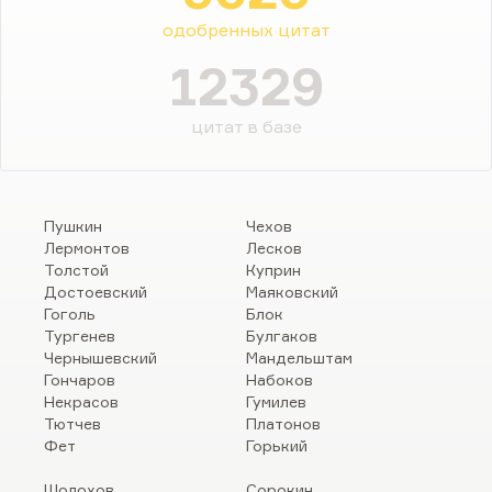
одобренных цитат
12329
цитат в базе
Пушкин
Чехов
Лермонтов
Лесков
Толстой
Куприн
Достоевский
Маяковский
Гоголь
Блок
Тургенев
Булгаков
Чернышевский
Мандельштам
Гончаров
Набоков
Некрасов
Гумилев
Тютчев
Платонов
Фет
Горький
Шолохов
Сорокин