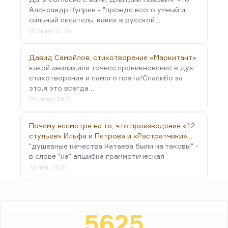
Александр Куприн - "прежде всего умный и
сильный писатель, каких в русской…
15 июня, 11:29
Давид Самойлов, стихотворение «Маркитант»
какой анализ,или точнее,проникновение в дух
стихотворения и самого поэта!Спасибо за
это,я это всегда…
06 июня, 19:21
Почему несмотря на то, что произведения «12
стульев» Ильфа и Петрова и «Растратчики»…
"душевные качества Катаева были на таковы" -
в слове "на" апшибка граммотическая
31 мая, 11:20
5625