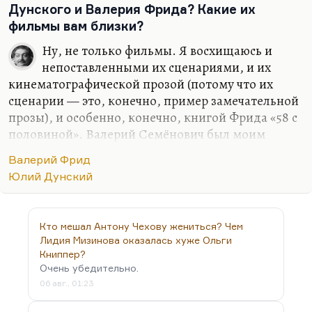
сложное.
Дунского и Валерия Фрида? Какие их
фильмы вам близки?
«Лучший из них» — это…
Ну, не только фильмы. Я восхищаюсь и
непоставленными их сценариями, и их
кинематографической прозой (потому что их
сценарии — это, конечно, пример замечательной
прозы), и особенно, конечно, книгой Фрида «58 с
половиной». Валерий Семёнович был моим
старшим… не скажу, что другом, но наставником
Валерий Фрид
и очень важным для меня духовным авторитетом.
Юлий Дунский
И предпоследний вечер в своей жизни провёл он
тоже в большой компании, где был я. Я очень
любил Фрида. Дунского я не застал, к сожалению,
Кто мешал Антону Чехову жениться? Чем
живым. Для меня Фрид был в некотором смысле
Лидия Мизинова оказалась хуже Ольги
идеалом спокойного и весёлого мужества. И не
Книппер?
зря он говорил, что лагерь подействовал на него
Очень убедительно.
далеко не с той силой, с какой подействовал
06 авг., 01:23
американский кинематограф и прежде всего…