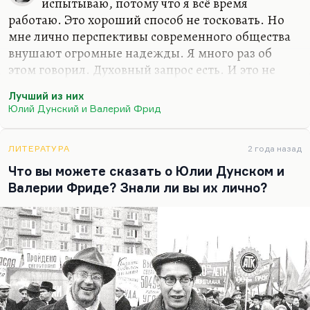
испытываю, потому что я всё время
работаю. Это хороший способ не тосковать. Но
мне лично перспективы современного общества
внушают огромные надежды. Я много раз об
этом говорил. Духовный запрос есть. И это не
запрос на духовность в пошлом смысле. Это
Лучший из них
запрос на знания, на интеллект, на интересные
Юлий Дунский и Валерий Фрид
версии, вообще на интерес огромный запрос, на
мотивации, на то, чтобы жить хотелось. И жить,
как правило, человеку хочется, когда он занят
ЛИТЕРАТУРА
2 года назад
увлекательным делом. А если он им не занят, то
Что вы можете сказать о Юлии Дунском и
он как раз и начинает выяснять, кто откуда, кто
Валерии Фриде? Знали ли вы их лично?
какой национальности и кто что делал в
прошлом. Это подробно описано у Дунского и
Фрида в рассказе «Лучший из них».
Я на самом деле…