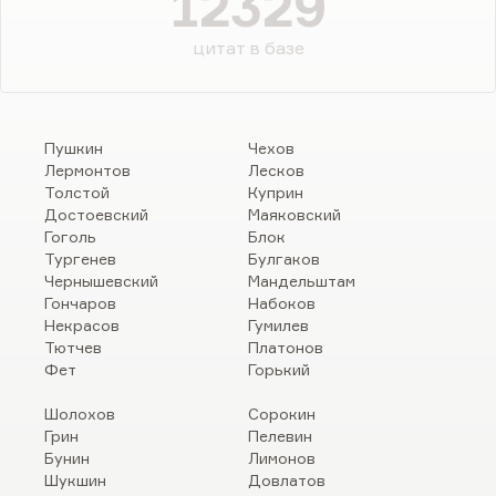
12329
цитат в базе
Пушкин
Чехов
Лермонтов
Лесков
Толстой
Куприн
Достоевский
Маяковский
Гоголь
Блок
Тургенев
Булгаков
Чернышевский
Мандельштам
Гончаров
Набоков
Некрасов
Гумилев
Тютчев
Платонов
Фет
Горький
Шолохов
Сорокин
Грин
Пелевин
Бунин
Лимонов
Шукшин
Довлатов