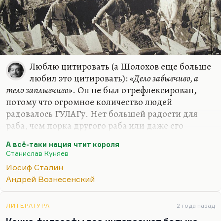
Люблю цитировать (а Шолохов еще больше
любил это цитировать):
«Дело забывчиво, а
тело заплывчиво»
. Он не был отрефлексирован,
потому что огромное количество людей
радовалось ГУЛАГу. Нет большей радости для
раба, чем порка другого раба или даже его
убийство.
А всё-таки нация чтит короля
Слепакова в поэме «Гамлет, император
Станислав Куняев
всероссийский» (это поэма о Павле Первом,
Иосиф Сталин
определение Герцена, вынесенное ею в заглавие):
Андрей Вознесенский
«Из тела жизнь, как женщина из дома, насильно
отнята у одного, она милей становится другому»
.
ЛИТЕРАТУРА
2 года назад
Замечательная плотность мысли. Да, это