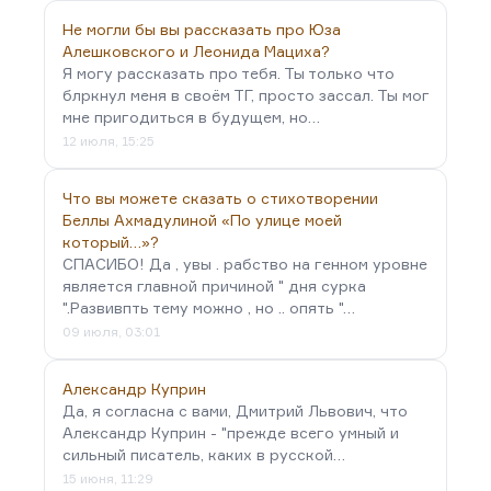
Не могли бы вы рассказать про Юза
Алешковского и Леонида Мациха?
Я могу рассказать про тебя. Ты только что
блркнул меня в своём ТГ, просто зассал. Ты мог
мне пригодиться в будущем, но…
12 июля, 15:25
Что вы можете сказать о стихотворении
Беллы Ахмадулиной «По улице моей
который…»?
СПАСИБО! Да , увы . рабство на генном уровне
является главной причиной " дня сурка
".Развивпть тему можно , но .. опять "…
09 июля, 03:01
Александр Куприн
Да, я согласна с вами, Дмитрий Львович, что
Александр Куприн - "прежде всего умный и
сильный писатель, каких в русской…
15 июня, 11:29