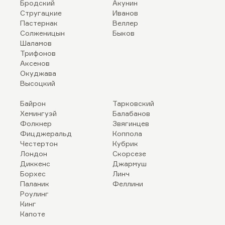
Бродский
Акунин
Стругацкие
Иванов
Пастернак
Веллер
Солженицын
Быков
Шаламов
Трифонов
Аксенов
Окуджава
Высоцкий
Байрон
Тарковский
Хемингуэй
Балабанов
Фолкнер
Звягинцев
Фицджеральд
Коппола
Честертон
Кубрик
Лондон
Скорсезе
Диккенс
Джармуш
Борхес
Линч
Паланик
Феллини
Роулинг
Кинг
Капоте