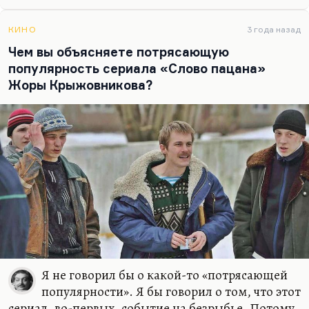
сочинения. Вот книга «Десять американских
писателей» просто великая. Я бросил все свои
КИНО
3 года назад
академические чтения; все, что мне…
Чем вы объясняете потрясающую
популярность сериала «Слово пацана»
Жоры Крыжовникова?
Я не говорил бы о какой-то «потрясающей
популярности». Я бы говорил о том, что этот
сериал, во-первых, событие на безрыбье. Потому