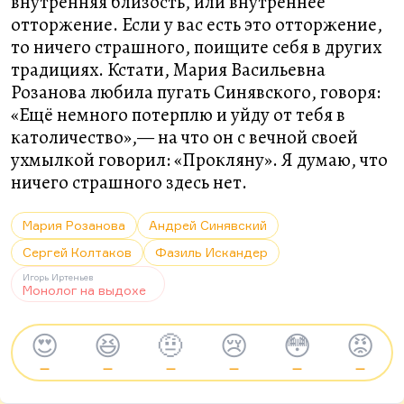
внутренняя близость, или внутреннее
отторжение. Если у вас есть это отторжение,
то ничего страшного, поищите себя в других
традициях. Кстати, Мария Васильевна
Розанова любила пугать Синявского, говоря:
«Ещё немного потерплю и уйду от тебя в
католичество»,— на что он с вечной своей
ухмылкой говорил: «Прокляну». Я думаю, что
ничего страшного здесь нет.
Мария Розанова
Андрей Синявский
Сергей Колтаков
Фазиль Искандер
Игорь Иртеньев
Монолог на выдохе
😍
😆
🤨
😢
😳
😡
—
—
—
—
—
—