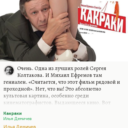
эту фразу одного школьника в «Сечении»: мы
говорили о том, что Дуня и Соня в «Преступлении
и наказании» — проекция души и совести
Раскольникова, и один мальчик сказал:
«Неслучайно Соня сделана проституткой — с
совестью всегда…
Очень. Одна из лучших ролей Сергея
Колтакова. И Михаил Ефремов там
гениален. «Считается, что этот фильм рядовой и
проходной». Нет, что вы! Это абсолютно
культовая картина, особенно среди
кинематографистов. Выдающееся кино. Вот
Сергей Колтаков там показал, как надо.
Какраки
Вот, кстати, Коля Стоцкий написал мне письмо
Илья Демичев
(Николай Стоцкий, тоже любимый артист), что
Илья Демичев