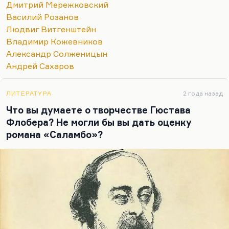
Дмитрий Мережковский
важного самого в привычку уходят, ветшают, как
Василий Розанов
платья»
. Очень многие слова утратили смысл.
Людвиг Витгенштейн
Витгенштейн их пытается отмыть, по-
Владимир Кожевников
самойловски:
«Их протирают, как стекло, и в этом
Александр Солженицын
наше ремесло».
Андрей Сахаров
Мне из философов ХХ столетия был интересен
Кожев (он же Кожевников). Интересен главным
ЛИТЕРАТУРА
2 года назад
образом потому, что он первым поставил вопрос,
Что вы думаете о творчестве Гюстава
а не была ли вся репрессивная система…
Флобера? Не могли бы вы дать оценку
романа «Саламбо»?