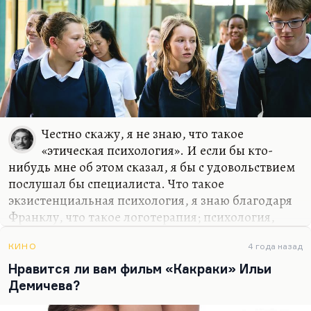
Честно скажу, я не знаю, что такое
«этическая психология». И если бы кто-
нибудь мне об этом сказал, я бы с удовольствием
послушал бы специалиста. Что такое
экзистенциальная психология, я знаю благодаря
Франклу, что такое логотерапия; психология,
исходящая из смысла жизни, — это для меня
более-менее понятно. Но что такое этическая
КИНО
4 года назад
психология, для меня темна вода. Расскажите.
Нравится ли вам фильм «Какраки» Ильи
Демичева?
Этика действительно меньше всего интересует
современных школьников. Я люблю цитировать