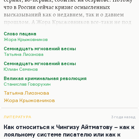
что в России сейчас кризис осмысленных
высказываний как о недавнем, так и о давнем
прошлом. А Жора Крыжовников все-таки не под
забором найден; он, безусловно, серьезный
Слово пацана
профессионал. Он умеет делать кино, это не
Жора Крыжовников
пропьешь, что называется. Это врожденное.
Семнадцать мгновений весны
Но и безрыбье, конечно, полное. Оно такое
Татьяна Лиознова
советское, когда главным событием десятилетия
Семнадцать мгновений весны
были «Семнадцать мгновений весны». При этом
Юлиан Семенов
это очень хороший сериал – «Семнадцать
Великая криминальная революция
мгновений весны». Это тоже осмысленное,
Станислав Говорухин
блистательное высказывание, стилистически
Татьяна Лиознова
очень интересное, с очень интересной…
Жора Крыжовников
ЛИТЕРАТУРА
3 года назад
Как относиться к Чингизу Айтматову – как к
лояльному системе писателю или как к