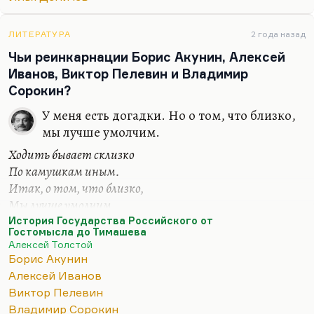
выходит сборник Сергея Колтакова. Я, конечно,
постараюсь там написать к нему некое
ЛИТЕРАТУРА
2 года назад
предисловие. Это просто один из самых любимых
Чьи реинкарнации Борис Акунин, Алексей
не просто артистов, не просто людей, но и
Иванов, Виктор Пелевин и Владимир
писателей, и сочинителей. Вообще такое
Сорокин?
совершенно ренессансное явление.
У меня есть догадки. Но о том, что близко,
Вот странно: Сергей Колтаков был такой
мы лучше умолчим.
раздражительный, такой желчный, а люди так…
Ходить бывает склизко
По камушкам иным.
Итак, о том, что близко,
Мы лучше умолчим.
История Государства Российского от
Пелевин очень близок к Гоголю — во всяком
Гостомысла до Тимашева
случае, по главным чертам своего дарования — но
Алексей Толстой
инкарнацией его не является. Дело в том, что,
Борис Акунин
понимаете, постсоветская история — она, рискну
Алексей Иванов
сказать, в некотором отношении и пострусская.
Виктор Пелевин
Как правильно сказал тот же Пелевин, вишневый
Владимир Сорокин