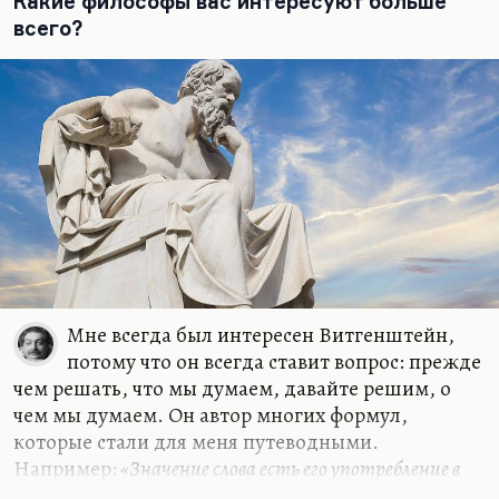
Какие философы вас интересуют больше
действительно так. И для раба нет больше
всего?
радости, чем ссылка, тюрьма или казнь другого
раба, а иногда – надсмотрщика. Об этом тоже
позаботились. Иными…
Мне всегда был интересен Витгенштейн,
потому что он всегда ставит вопрос: прежде
чем решать, что мы думаем, давайте решим, о
чем мы думаем. Он автор многих формул,
которые стали для меня путеводными.
Например:
«Значение слова есть его употребление в
языке»
. Очень многие слова действительно
«до