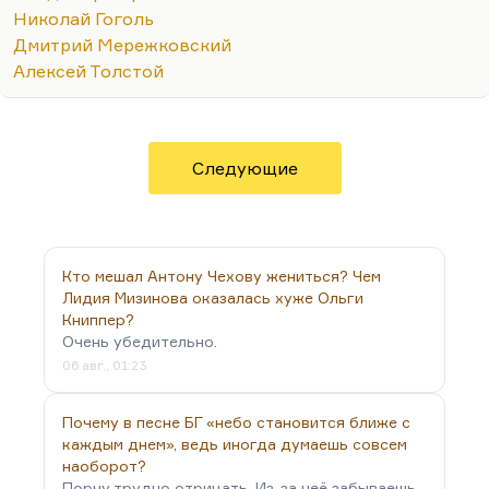
сад выжил в морозах Колымы, но задохнулся,
Николай Гоголь
когда не стало кислорода. Вообще в
Дмитрий Мережковский
постсоветских временах, он правильно писал,
Алексей Толстой
вишня здесь вообще больше не будет расти.
Он правильно почувствовал, что советское было
каким-то больным изводом…
Следующие
Кто мешал Антону Чехову жениться? Чем
Лидия Мизинова оказалась хуже Ольги
Книппер?
Очень убедительно.
06 авг., 01:23
Почему в песне БГ «небо становится ближе с
каждым днем», ведь иногда думаешь совсем
наоборот?
Порчу трудно отрицать. Из-за неё забываешь,