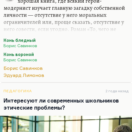
хорошая книга, где всякий герой-
модернист изучает главную загадку собственной
личности — отсутствие у него моральных
ограничителей или, проще сказать, отсутствие у
него совести, если угодно. Роман «То, чего не
было» мне кажется более удачным даже. «Конь
Конь бледный
вороной» мне не был особенно интересен. Я
Борис Савинков
очень люблю стихи Савинкова, как и стихи
Конь вороной
Савенко. Вот эти два «подростка», два уроженца
Борис Савинков
Харькова, так точно параллелящие друг друга,
Борис Савинков
вошедшие в литературу под псевдонимами
Эдуард Лимонов
(Ропшин и Лимонов), мне более интересны как
поэта. Вообще, параллель совершенно
гениальная, просто гениальная параллель.
ПЕДАГОГИКА
2 года назад
Господь таким наглядным все делает в России. И
Интересуют ли современных школьников
то, что они оба…
этические проблемы?