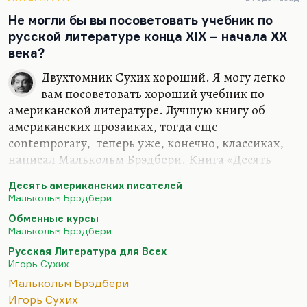
великий роман. «Мадам Бовари» не нуждается в…
Не могли бы вы посоветовать учебник по
русской литературе конца ХIХ – начала ХХ
века?
Двухтомник Сухих хороший. Я могу легко
вам посоветовать хороший учебник по
американской литературе. Лучшую книгу об
американских прозаиках, тогда еще
contemporary, теперь уже, конечно, классиках,
написал Малькольм Брэдбери. Книга «Десять
американских писателей». Я это купил, потому
Десять американских писателей
что для меня Малькольм Брэдбери – автор
Малькольм Брэдбери
великого романа «Обменные курсы» и очень
Обменные курсы
хорошей книги «Профессор Криминале» в очень
Малькольм Брэдбери
хорошем переводе, по-моему, Кузьминского и
Русская Литература для Всех
еще двух очень хороших авторов, сейчас не
Игорь Сухих
вспомню.
Малькольм Брэдбери
Но я впервые купил его филологические
Игорь Сухих