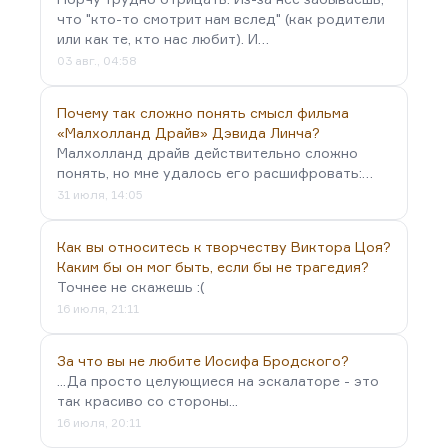
что "кто-то смотрит нам вслед" (как родители
или как те, кто нас любит). И…
03 авг., 04:58
Почему так сложно понять смысл фильма
«Малхолланд Драйв» Дэвида Линча?
Малхолланд драйв действительно сложно
понять, но мне удалось его расшифровать:…
31 июля, 14:05
Как вы относитесь к творчеству Виктора Цоя?
Каким бы он мог быть, если бы не трагедия?
Точнее не скажешь :(
16 июля, 21:11
За что вы не любите Иосифа Бродского?
...Да просто целующиеся на эскалаторе - это
так красиво со стороны...
16 июля, 20:11