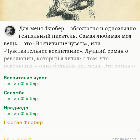
Для меня Флобер – абсолютно и однозначно
гениальный писатель. Самая любимая моя
вещь – это «Воспитание чувств», или
«Чувствительное воспитание». Лучший роман о
революции, который я читал; о том, что
революция – одна большая подмена. Это роман о
подменах: у него там гениально сведены своды:
Воспитание чувст
именно в момент революции герой не попадает к
Гюстав Флобер
идеальной возлюбленной и проводит ночь с
Саламбо
проституткой. Вот революция – это то же самое,
Гюстав Флобер
это ночь с проституткой. Хотя ничего не
Иродиада
поделаешь, как писал я в одном недавнем
Гюстав Флобер
англоязычном стихотворении: «Follow Russia’s
Гюстав Флобер
Revolution, it’s the only solution». В общем, у меня
есть ощущение, что «L’Education Sentimentale» –
ЛИТЕРАТУРА
2 года назад