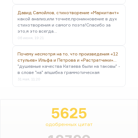
Давид Самойлов, стихотворение «Маркитант»
какой анализ,или точнее,проникновение в дух
стихотворения и самого поэта!Спасибо за
это,я это всегда…
06 июня, 19:21
Почему несмотря на то, что произведения «12
стульев» Ильфа и Петрова и «Растратчики»…
"душевные качества Катаева были на таковы" -
в слове "на" апшибка граммотическая
31 мая, 11:20
5625
одобренных цитат