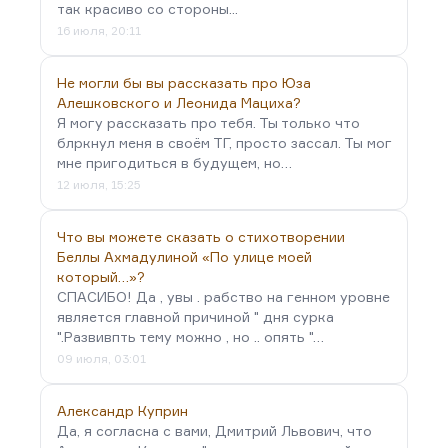
так красиво со стороны...
16 июля, 20:11
Не могли бы вы рассказать про Юза
Алешковского и Леонида Мациха?
Я могу рассказать про тебя. Ты только что
блркнул меня в своём ТГ, просто зассал. Ты мог
мне пригодиться в будущем, но…
12 июля, 15:25
Что вы можете сказать о стихотворении
Беллы Ахмадулиной «По улице моей
который…»?
СПАСИБО! Да , увы . рабство на генном уровне
является главной причиной " дня сурка
".Развивпть тему можно , но .. опять "…
09 июля, 03:01
Александр Куприн
Да, я согласна с вами, Дмитрий Львович, что