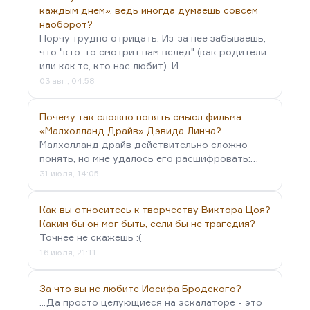
каждым днем», ведь иногда думаешь совсем
наоборот?
Порчу трудно отрицать. Из-за неё забываешь,
что "кто-то смотрит нам вслед" (как родители
или как те, кто нас любит). И…
03 авг., 04:58
Почему так сложно понять смысл фильма
«Малхолланд Драйв» Дэвида Линча?
Малхолланд драйв действительно сложно
понять, но мне удалось его расшифровать:…
31 июля, 14:05
Как вы относитесь к творчеству Виктора Цоя?
Каким бы он мог быть, если бы не трагедия?
Точнее не скажешь :(
16 июля, 21:11
За что вы не любите Иосифа Бродского?
...Да просто целующиеся на эскалаторе - это