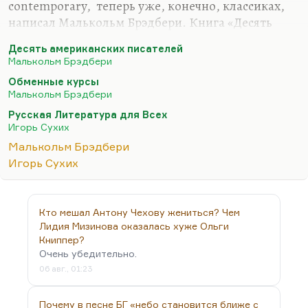
contemporary, теперь уже, конечно, классиках,
написал Малькольм Брэдбери. Книга «Десять
американских писателей». Я это купил, потому
Десять американских писателей
что для меня Малькольм Брэдбери – автор
Малькольм Брэдбери
великого романа «Обменные курсы» и очень
Обменные курсы
хорошей книги «Профессор Криминале» в очень
Малькольм Брэдбери
хорошем переводе, по-моему, Кузьминского и
Русская Литература для Всех
еще двух очень хороших авторов, сейчас не
Игорь Сухих
вспомню.
Малькольм Брэдбери
Но я впервые купил его филологические
Игорь Сухих
сочинения. Вот книга «Десять американских
писателей» просто великая. Я бросил все свои
академические чтения; все, что мне…
Кто мешал Антону Чехову жениться? Чем
Лидия Мизинова оказалась хуже Ольги
Книппер?
Очень убедительно.
06 авг., 01:23
Почему в песне БГ «небо становится ближе с