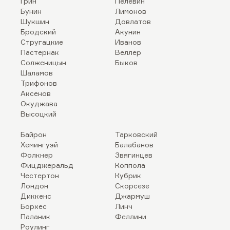
Грин
Пелевин
Бунин
Лимонов
Шукшин
Довлатов
Бродский
Акунин
Стругацкие
Иванов
Пастернак
Веллер
Солженицын
Быков
Шаламов
Трифонов
Аксенов
Окуджава
Высоцкий
Байрон
Тарковский
Хемингуэй
Балабанов
Фолкнер
Звягинцев
Фицджеральд
Коппола
Честертон
Кубрик
Лондон
Скорсезе
Диккенс
Джармуш
Борхес
Линч
Паланик
Феллини
Роулинг