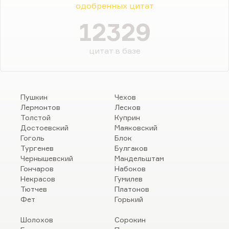
одобренных цитат
12329
цитат в базе
Пушкин
Чехов
Лермонтов
Лесков
Толстой
Куприн
Достоевский
Маяковский
Гоголь
Блок
Тургенев
Булгаков
Чернышевский
Мандельштам
Гончаров
Набоков
Некрасов
Гумилев
Тютчев
Платонов
Фет
Горький
Шолохов
Сорокин