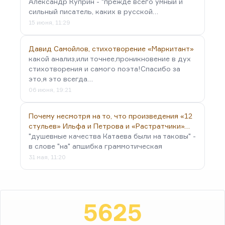
Александр Куприн - "прежде всего умный и
сильный писатель, каких в русской…
15 июня, 11:29
Давид Самойлов, стихотворение «Маркитант»
какой анализ,или точнее,проникновение в дух
стихотворения и самого поэта!Спасибо за
это,я это всегда…
06 июня, 19:21
Почему несмотря на то, что произведения «12
стульев» Ильфа и Петрова и «Растратчики»…
"душевные качества Катаева были на таковы" -
в слове "на" апшибка граммотическая
31 мая, 11:20
5625