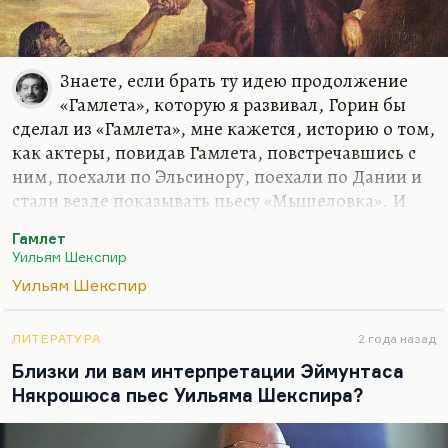
Знаете, если брать ту идею продолжение
«Гамлета», которую я развивал, Горин бы
сделал из «Гамлета», мне кажется, историю о том,
как актеры, повидав Гамлета, повстречавшись с
ним, поехали по Эльсинору, поехали по Дании и
стали везде показывать пьесу «Мышеловка». И
стали бороться с Фортинбрасом, с
Гамлет
самодержавием.
Уильям Шекспир
У Горацио была бы такая трагедия человека,
Уильям Шекспир
который примерил на себя роль Гамлета и
оказался несостоятелен в этой роли, оказался к
ЛИТЕРАТУРА
2 года назад
ней не готов. Это тоже трагедия. И Горин бы об
Близки ли вам интерпретации Эймунтаса
этом, я уверен, написал. Это вообще не его тема,
Някрошюса пьес Уильяма Шекспира?
потому что его тема — обычно когда человек
вообразил себя героем и стал героем.