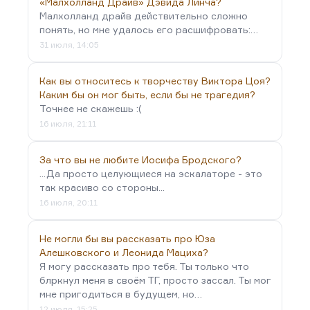
«Малхолланд Драйв» Дэвида Линча?
Малхолланд драйв действительно сложно
понять, но мне удалось его расшифровать:…
31 июля, 14:05
Как вы относитесь к творчеству Виктора Цоя?
Каким бы он мог быть, если бы не трагедия?
Точнее не скажешь :(
16 июля, 21:11
За что вы не любите Иосифа Бродского?
...Да просто целующиеся на эскалаторе - это
так красиво со стороны...
16 июля, 20:11
Не могли бы вы рассказать про Юза
Алешковского и Леонида Мациха?
Я могу рассказать про тебя. Ты только что
блркнул меня в своём ТГ, просто зассал. Ты мог
мне пригодиться в будущем, но…
12 июля, 15:25