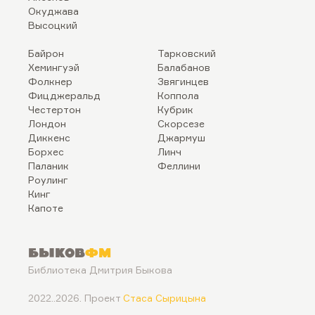
Окуджава
Высоцкий
Байрон
Тарковский
Хемингуэй
Балабанов
Фолкнер
Звягинцев
Фицджеральд
Коппола
Честертон
Кубрик
Лондон
Скорсезе
Диккенс
Джармуш
Борхес
Линч
Паланик
Феллини
Роулинг
Кинг
Капоте
Быков
ФМ
Библиотека Дмитрия Быкова
2022..2026. Проект
Стаса Сырицына