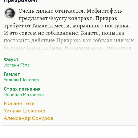
Очень сильно отличается. Мефистофель
предлагает Фаусту контракт, Призрак
требует от Гамлета мести, морального поступка.
И это совсем не соблазнение. Знаете, попытка
поставить действие Призрака как соблазн или как
безумие Гамлета была. На самом деле, это частая
довольно концепция. Но это всего лишь бегство
Фауст
от морального императива. Скажем так, Призрак
Иоганн Гёте
— это не более чем совесть. А Фауст сталкивается
Гамлет
с бессовестностью. Мефистофель — это
Уильям Шекспир
персонификация бессовестности, моральной
Страх познания
распущенности.
«Я избавлю тебя от химеры
Новелла Матвеева
совести».
Иоганн Гёте
Кстати, люди, которые пишут о некоей
Уильям Шекспир
натянутости сравнения Фауста с советскими
Александр Сокуров
учеными, посмотрите фильм Сокурова. Я думаю,
что это сравнение…