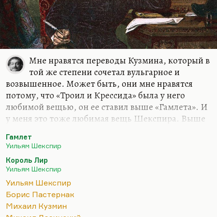
Мне нравятся переводы Кузмина, который в
той же степени сочетал вульгарное и
возвышенное. Может быть, они мне нравятся
потому, что «Троил и Крессида» была у него
любимой вещью, он ее ставил выше «Гамлета». И
у меня это тоже любимая вещь Шекспира. Выше
«Гамлета» не ставлю, но очень люблю. У Корнеева
Гамлет
хорошие переводы. Пастернак. Пастернаковский
Уильям Шекспир
перевод «Короля Лира» мне кажется лучшим.
Король Лир
Перевод «Гамлета» лучше у Лозинского, там
Уильям Шекспир
сохранены высокие темноты, кроме того, он
Уильям Шекспир
эквилинеарный. А насчет остальных, понимаете…
Борис Пастернак
Опять, «Макбета» много есть разных версий. Но
Михаил Кузмин
трудно мне выбирать. У Андрея Чернова