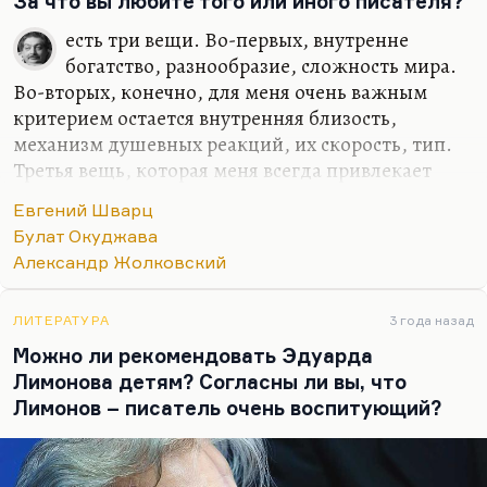
За что вы любите того или иного писателя?
есть три вещи. Во-первых, внутренне
богатство, разнообразие, сложность мира.
Во-вторых, конечно, для меня очень важным
критерием остается внутренняя близость,
механизм душевных реакций, их скорость, тип.
Третья вещь, которая меня всегда привлекает
необычайно… Это то, что Жолковский назвал
Евгений Шварц
«синтезом пацифистских и милитаристских
Булат Окуджава
установок». Вот, эту формула, лучше которой про
Александр Жолковский
Окуджаву ничего не сказано. То есть чтобы
человек не был уверен в своем правильном
существовании, во многом сомневался, чтобы он
ЛИТЕРАТУРА
3 года назад
был трагической личностью во многом. И при
Можно ли рекомендовать Эдуарда
этом – чтобы он умел свое отстаивать до конца,
Лимонова детям? Согласны ли вы, что
как Шварц, который казался и робким, и каким-
Лимонов – писатель очень воспитующий?
то чересчур интеллигентным. И эти вечно
дрожащие руки…