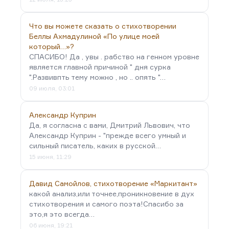
Что вы можете сказать о стихотворении
Беллы Ахмадулиной «По улице моей
который…»?
СПАСИБО! Да , увы . рабство на генном уровне
является главной причиной " дня сурка
".Развивпть тему можно , но .. опять "…
09 июля, 03:01
Александр Куприн
Да, я согласна с вами, Дмитрий Львович, что
Александр Куприн - "прежде всего умный и
сильный писатель, каких в русской…
15 июня, 11:29
Давид Самойлов, стихотворение «Маркитант»
какой анализ,или точнее,проникновение в дух
стихотворения и самого поэта!Спасибо за
это,я это всегда…
06 июня, 19:21