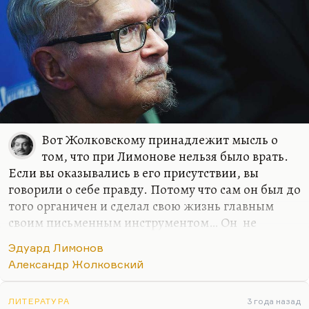
Вот Жолковскому принадлежит мысль о
том, что при Лимонове нельзя было врать.
Если вы оказывались в его присутствии, вы
говорили о себе правду. Потому что сам он был до
того органичен и сделал свою жизнь главным
своим письменным инструментом… Он не
исписал себя, по сути дела – он истер себя о
Эдуард Лимонов
доску, как грифель. Лимонов настолько честен,
Александр Жолковский
что рядом с ним не получается лгать. Поэтому
почитать его детям было бы очень полезно.
ЛИТЕРАТУРА
3 года назад