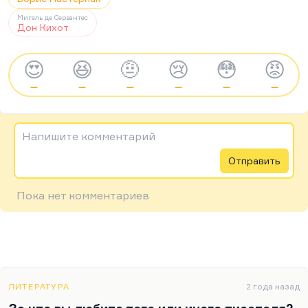
Мигель де Сервантес
Дон Кихот
😍
😆
🤨
😢
😳
😡
—
—
—
—
—
—
Напишите комментарий
Отправить
Пока нет комментариев
ЛИТЕРАТУРА
2 года назад