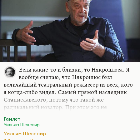
А вот с Горацио была бы идея, как обычный
дюжинный малый, не обладая ни…
Если какие-то и близки, то Някрошюса. Я
вообще считаю, что Някрошюс был
величайший театральный режиссер из всех, кого
я когда-либо видел. Самый прямой наследник
Станиславского, потому что такой же
радикальный новатор. При этом это не
психологический театр, конечно. Но
Гамлет
конструктивные его решения… Вот два было, по-
Уильям Шекспир
моему, великих режиссера, одновременно
Уильям Шекспир
работал, два великих режиссера — Любимов и