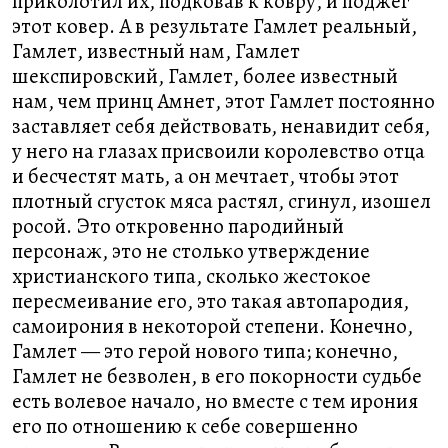
приколотил их, подковав к ковру, и поджег
этот ковер. А в результате Гамлет реальный,
Гамлет, известный нам, Гамлет
шекспировский, Гамлет, более известный
нам, чем принц Амнет, этот Гамлет постоянно
заставляет себя действовать, ненавидит себя,
у него на глазах присвоили королевство отца
и бесчестят мать, а он мечтает, чтобы этот
плотный сгусток мяса растял, сгинул, изошел
росой. Это откровенно пародийный
персонаж, это не столько утверждение
христианского типа, сколько жестокое
пересмеивание его, это такая автопародия,
самоирония в некоторой степени. Конечно,
Гамлет — это герой нового типа; конечно,
Гамлет не безволен, в его покорности судьбе
есть волевое начало, но вместе с тем ирония
его по отношению к себе совершенно