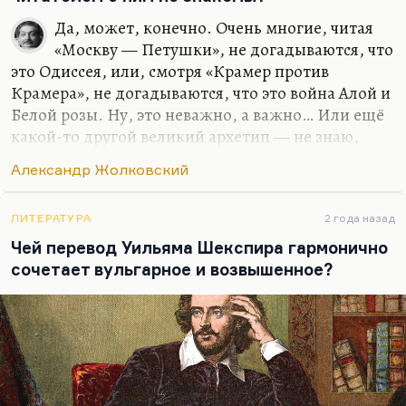
Потому что он пишет о стихах так, как будто он…
Да, может, конечно. Очень многие, читая
«Москву — Петушки», не догадываются, что
это Одиссея, или, смотря «Крамер против
Крамера», не догадываются, что это война Алой и
Белой розы. Ну, это неважно, а важно… Или ещё
какой-то другой великий архетип — не знаю,
Антоний и Клеопатра. Но в любом случае это
Александр Жолковский
срабатывает не потому, что вы узнаёте текст, а
потому, что вы узнаёте ситуацию, узнаёте
архетипический сюжет.
ЛИТЕРАТУРА
2 года назад
Чей перевод Уильяма Шекспира гармонично
сочетает вульгарное и возвышенное?