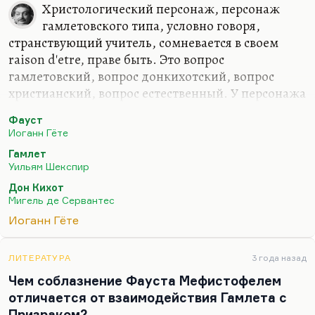
Христологический персонаж, персонаж
гамлетовского типа, условно говоря,
странствующий учитель, сомневается в своем
raison d'etre, праве быть. Это вопрос
гамлетовский, вопрос донкихотский, вопрос
христианский, вопрос естественный. У персонажа
фаустианского этих вопросов нет, потому что его
Фауст
raison d'etre — это его профессионализм, его
Иоганн Гёте
профессия, его занятие делом, как он это
Гамлет
понимает. Фаустианский персонаж — это
Уильям Шекспир
персонаж, который понял, что мир лежит во зле;
Дон Кихот
который понял, что контракт на труд находится в
Мигель де Сервантес
руках Мефистофеля, так что если хочешь
Иоганн Гёте
работать, тебе надо каким-то образом решиться:
либо с Мефистофелем, либо с Хозяйкой Медной
горы. Что как бы это твой посредник между…
ЛИТЕРАТУРА
3 года назад
Чем соблазнение Фауста Мефистофелем
отличается от взаимодействия Гамлета с
Призраком?