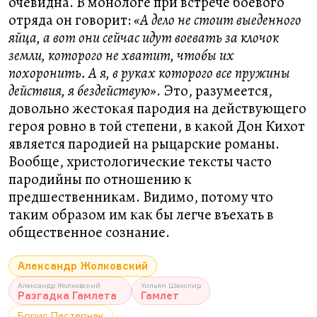
очевидна. В монологе при встрече боевого
отряда он говорит:
«А дело не стоит выеденного
яйца, а вот они сейчас идут воевать за клочок
земли, которого не хватит, чтобы их
похоронить. А я, в руках которого все пружины
действия, я бездействую»
. Это, разумеется,
довольно жестокая пародия на действующего
героя ровно в той степени, в какой Дон Кихот
является пародией на рыцарские романы.
Вообще, христологические тексты часто
пародийны по отношению к
предшественникам. Видимо, потому что
таким образом им как бы легче въехать в
общественное сознание.
Александр Жолковский
Александр Жолковский
Уильям Шекспир
Разгадка Гамлета
Гамлет
Борис Пастернак