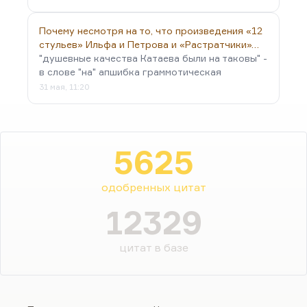
Почему несмотря на то, что произведения «12
стульев» Ильфа и Петрова и «Растратчики»…
"душевные качества Катаева были на таковы" -
в слове "на" апшибка граммотическая
31 мая, 11:20
5625
одобренных цитат
12329
цитат в базе