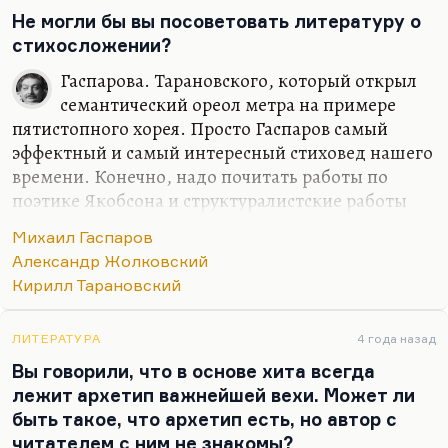
Я не думаю, что для кого-то из них так
Не могли бы вы посоветовать литературу о
привлекательно сексуальное (если, конечно, не
стихосложении?
тыкать в нос самыми сексуальными, самыми
эротическими рассказами Лимонова. Я-то как раз
Гаспарова. Тарановского, который открыл
думаю, что Лимонов – писатель довольно
семантический ореол метра на примере
целомудренный. Вся физическая сторона любви
пятистопного хорея. Просто Гаспаров самый
ему в…
эффектный и самый интересный стиховед нашего
времени. Конечно, надо почитать работы по
поэтике Якобсона и структуралистские работы
Жолковского тоже надо читать, его поэтические
Михаил Гаспаров
разборы, разборы стихов. Он очень раздражается,
Александр Жолковский
когда говорят, что эти разборы лучше стихов.
Кирилл Тарановский
Потому что если его научная мысль уже была
этим текстом разбужена, то текст уже
небесполезен и небезнадежен.
ЛИТЕРАТУРА
4 года назад
Вы говорили, что в основе хита всегда
Я не могу не признать того, что стиховедческие
лежит архетип важнейшей вехи. Может ли
разборы Жолковского, в том числе и ритма, – это
быть такое, что архетип есть, но автор с
лучшее, что есть в сегодняшней филологии.
читателем с ним не знакомы?