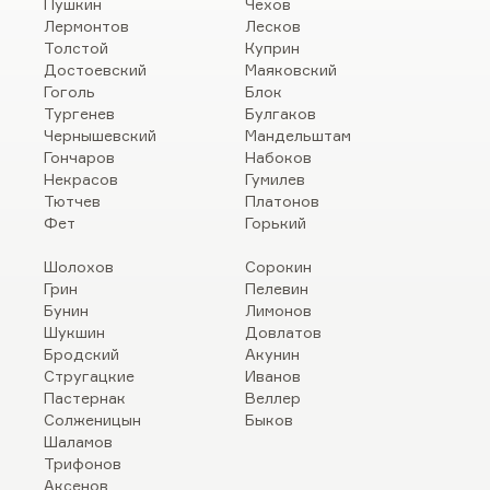
Пушкин
Чехов
Лермонтов
Лесков
Толстой
Куприн
Достоевский
Маяковский
Гоголь
Блок
Тургенев
Булгаков
Чернышевский
Мандельштам
Гончаров
Набоков
Некрасов
Гумилев
Тютчев
Платонов
Фет
Горький
Шолохов
Сорокин
Грин
Пелевин
Бунин
Лимонов
Шукшин
Довлатов
Бродский
Акунин
Стругацкие
Иванов
Пастернак
Веллер
Солженицын
Быков
Шаламов
Трифонов
Аксенов