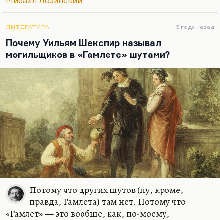
Михаил Лозинский
довольно интересный «Гамлет». И у Алексея
Цветкова довольно интересный «Гамлет». Они…
ЛИТЕРАТУРА
3 года назад
Почему Уильям Шекспир называл
могильщиков в «Гамлете» шутами?
Потому что других шутов (ну, кроме,
правда, Гамлета) там нет. Потому что
«Гамлет» — это вообще, как, по-моему,