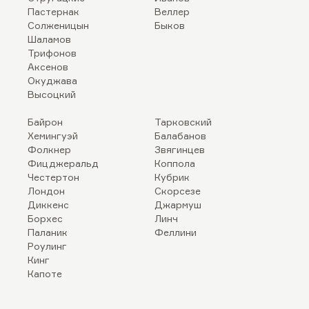
Пастернак
Веллер
Солженицын
Быков
Шаламов
Трифонов
Аксенов
Окуджава
Высоцкий
Байрон
Тарковский
Хемингуэй
Балабанов
Фолкнер
Звягинцев
Фицджеральд
Коппола
Честертон
Кубрик
Лондон
Скорсезе
Диккенс
Джармуш
Борхес
Линч
Паланик
Феллини
Роулинг
Кинг
Капоте