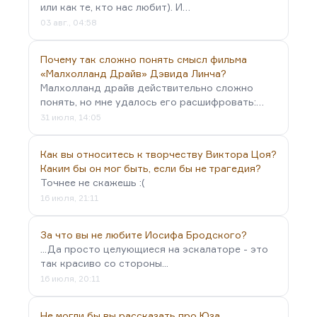
или как те, кто нас любит). И…
03 авг., 04:58
Почему так сложно понять смысл фильма
«Малхолланд Драйв» Дэвида Линча?
Малхолланд драйв действительно сложно
понять, но мне удалось его расшифровать:…
31 июля, 14:05
Как вы относитесь к творчеству Виктора Цоя?
Каким бы он мог быть, если бы не трагедия?
Точнее не скажешь :(
16 июля, 21:11
За что вы не любите Иосифа Бродского?
...Да просто целующиеся на эскалаторе - это
так красиво со стороны...
16 июля, 20:11
Не могли бы вы рассказать про Юза