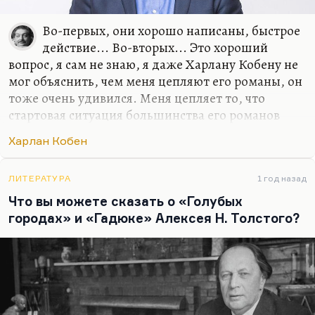
Во-первых, они хорошо написаны, быстрое
действие... Во-вторых... Это хороший
вопрос, я сам не знаю, я даже Харлану Кобену не
мог объяснить, чем меня цепляют его романы, он
тоже очень удивился. Меня цепляет то, что
стартовая ситуация большинства его романов
(сейчас вышел новый, который называется
Харлан Кобен
«Дураков нет») – это или внезапное исчезновение
персонажа, или его внезапное появление.
Ребенок внезапно появляется на стоянке
ЛИТЕРАТУРА
1 год назад
парковки, а где он был, куда его родители
Что вы можете сказать о «Голубых
делись, – не понятно.
городах» и «Гадюке» Алексея Н. Толстого?
Меня вообще цепляют истории с тайнами, но,
если говорить серьезно, одна из самых больших
тайн, это как цветение в разные сроки, такой
приспособлительный механизм растения... Люди
исчезают из поля зрения…