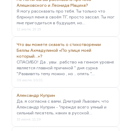
Алешковского и Леонида Мациха?
Я могу рассказать про тебя. Ты только что
блркнул меня в своём ТГ, просто зассал. Ты мог
мне пригодиться в будущем, но…
12 июля, 15:25
Что вы можете сказать о стихотворении
Беллы Ахмадулиной «По улице моей
который…»?
СПАСИБО! Да , увы . рабство на генном уровне
является главной причиной " дня сурка
".Развивпть тему можно , но .. опять "…
09 июля, 03:01
Александр Куприн
Да, я согласна с вами, Дмитрий Львович, что
Александр Куприн - "прежде всего умный и
сильный писатель, каких в русской…
15 июня, 11:29