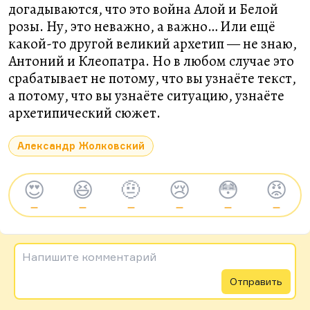
догадываются, что это война Алой и Белой
розы. Ну, это неважно, а важно… Или ещё
какой-то другой великий архетип — не знаю,
Антоний и Клеопатра. Но в любом случае это
срабатывает не потому, что вы узнаёте текст,
а потому, что вы узнаёте ситуацию, узнаёте
архетипический сюжет.
Александр Жолковский
😍
😆
🤨
😢
😳
😡
—
—
—
—
—
—
Напишите комментарий
Отправить