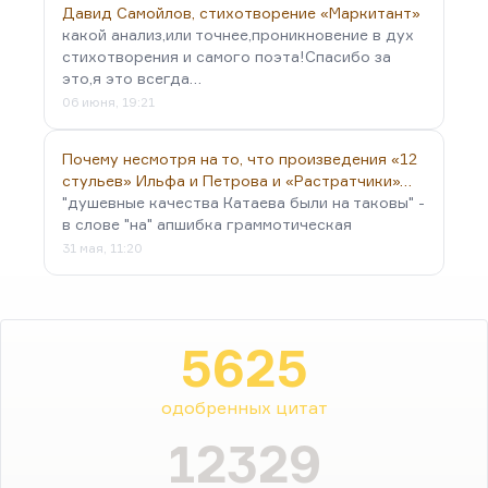
Давид Самойлов, стихотворение «Маркитант»
какой анализ,или точнее,проникновение в дух
стихотворения и самого поэта!Спасибо за
это,я это всегда…
06 июня, 19:21
Почему несмотря на то, что произведения «12
стульев» Ильфа и Петрова и «Растратчики»…
"душевные качества Катаева были на таковы" -
в слове "на" апшибка граммотическая
31 мая, 11:20
5625
одобренных цитат
12329