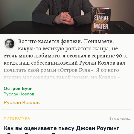
Вот что касается фэнтези. Понимаете,
какую-то великую роль этого жанра, не
столь мною любимого, я осознал в середине 90-х,
когда наш собеседниковский Руслан Козлов дал
почитать свой роман «Остров Буян». Я от кого
угодно мог ожидать такой роман, но Козлов –
известный политический журналист, он
Остров Буян
редактировал «Смену» ленинградскую, он автор
Руслан Козлов
первой публикации о «Митьках», он и открыл их
Руслан Козлов
как течение. Он был автором первого ответа
Нине Андреевой на «Не могу поступиться
принципами». Когда все замерли, думая, что это
ЛИТЕРАТУРА
1 год назад
произошел поворот в правительстве, а вот Козлов
Как вы оцениваете пьесу Джоан Роулинг