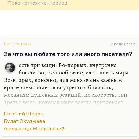
Пока нет комментариев
ЛИТЕРАТУРА
2 года назад
За что вы любите того или иного писателя?
есть три вещи. Во-первых, внутренне
богатство, разнообразие, сложность мира.
Во-вторых, конечно, для меня очень важным
критерием остается внутренняя близость,
механизм душевных реакций, их скорость, тип.
Третья вещь, которая меня всегда привлекает
необычайно… Это то, что Жолковский назвал
Евгений Шварц
«синтезом пацифистских и милитаристских
Булат Окуджава
установок». Вот, эту формула, лучше которой про
Александр Жолковский
Окуджаву ничего не сказано. То есть чтобы