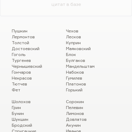
цитат в базе
Пушкин
Чехов
Лермонтов
Лесков
Толстой
Куприн
Достоевский
Маяковский
Гоголь
Блок
Тургенев
Булгаков
Чернышевский
Мандельштам
Гончаров
Набоков
Некрасов
Гумилев
Тютчев
Платонов
Фет
Горький
Шолохов
Сорокин
Грин
Пелевин
Бунин
Лимонов
Шукшин
Довлатов
Бродский
Акунин
Стругацкие
Иванов