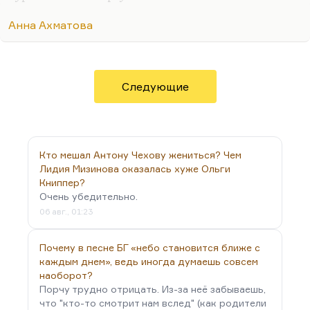
Мне подменили жизнь. В другое русло,
Анна Ахматова
Мимо другого потекла она,
И я своих не знаю берегов.
Особенно мне нравится вот этот ритмический
Следующие
сбой.
И сколько я стихов не написала,
И тайный хор их бродит вкруг меня
Кто мешал Антону Чехову жениться? Чем
И, может быть, еще когда-нибудь
Лидия Мизинова оказалась хуже Ольги
Книппер?
Меня задушит...
Очень убедительно.
06 авг., 01:23
Почему в песне БГ «небо становится ближе с
каждым днем», ведь иногда думаешь совсем
наоборот?
Порчу трудно отрицать. Из-за неё забываешь,
что "кто-то смотрит нам вслед" (как родители