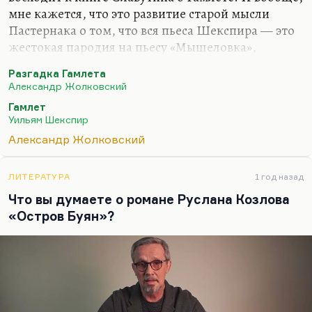
мне кажется, что это развитие старой мысли
Пастернака о том, что вся пьеса Шекспира — это
жестокая пародия на пьесу «Мышеловка»,
которая и сама по себе тоже пародия. Что
Разгадка Гамлета
театральность, заключенная в «Гамлете»,— это во
Александр Жолковский
многих отношениях театральность пародийная,
Гамлет
вытягивающая на поверхность трагические
Уильям Шекспир
штампы. Что сама пьеса «Гамлет», вытягивающая
Александр Жолковский
на поверхность «Мышеловку»,— очень краткий,
емкий пересказ самой трагедии, зерно ее сюжета.
Эта мысль, которая высказана Пастернака в
ЛИТЕРАТУРА
1 год назад
статье о Шекспире и его переводах, написанной
Что вы думаете о романе Руслана Козлова
для англичан. В этой статье еще 1945 года…
«Остров Буян»?