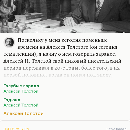
Поскольку у меня сегодня поменьше
времени на Алексея Толстого (он сегодня
тема лекции), я начну о нем говорить заранее.
Алексей Н. Толстой свой пиковый писательский
период переживал в 20-е годы, более того, в их
первой половине, когда он попал под эпоху,
соответствующую его темпераменту. Разговоры о
Голубые города
том, что ему соответствовал здравый, простой,
Алексей Толстой
народный реализм и что он как бы отстаивал
Гадюка
норму среди перверсий Серебряного века, – он,
Алексей Толстой
может быть, норму эту любил, но сам ее не
Алексей Толстой
выражал отнюдь. Чувство, что он возрождал
традиционный реализм среди «Подземной
ЛИТЕРАТУРА
1 год назад