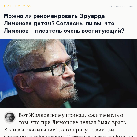
человек не был уверен в своем правильном
существовании, во многом сомневался, чтобы он
ЛИТЕРАТУРА
3 года назад
был трагической личностью во многом. И при
Можно ли рекомендовать Эдуарда
этом – чтобы он умел свое отстаивать до конца,
Лимонова детям? Согласны ли вы, что
как Шварц, который казался и робким, и каким-
Лимонов – писатель очень воспитующий?
то чересчур интеллигентным. И эти вечно
дрожащие руки…
Вот Жолковскому принадлежит мысль о
том, что при Лимонове нельзя было врать.
Если вы оказывались в его присутствии, вы
говорили о себе правду. Потому что сам он был до