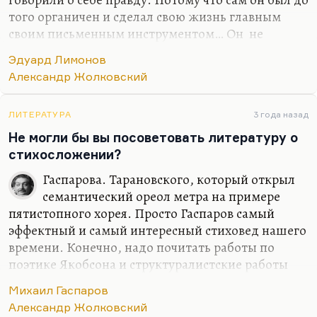
того органичен и сделал свою жизнь главным
своим письменным инструментом… Он не
исписал себя, по сути дела – он истер себя о
Эдуард Лимонов
доску, как грифель. Лимонов настолько честен,
Александр Жолковский
что рядом с ним не получается лгать. Поэтому
почитать его детям было бы очень полезно.
ЛИТЕРАТУРА
3 года назад
Я не думаю, что для кого-то из них так
Не могли бы вы посоветовать литературу о
привлекательно сексуальное (если, конечно, не
стихосложении?
тыкать в нос самыми сексуальными, самыми
эротическими рассказами Лимонова. Я-то как раз
Гаспарова. Тарановского, который открыл
думаю, что Лимонов – писатель довольно
семантический ореол метра на примере
целомудренный. Вся физическая сторона любви
пятистопного хорея. Просто Гаспаров самый
ему в…
эффектный и самый интересный стиховед нашего
времени. Конечно, надо почитать работы по
поэтике Якобсона и структуралистские работы
Жолковского тоже надо читать, его поэтические
Михаил Гаспаров
разборы, разборы стихов. Он очень раздражается,
Александр Жолковский
когда говорят, что эти разборы лучше стихов.