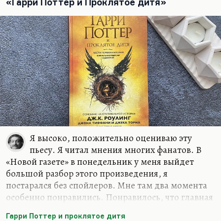
взял и написал очень резкую и язвительную
«Гарри Поттер и Проклятое дитя»
статью «Не могу молчать».
Я знал его как очень сильного публициста. Он
замечательно писал,…
Я высоко, положительно оцениваю эту
пьесу. Я читал мнения многих фанатов. В
«Новой газете» в понедельник у меня выйдет
большой разбор этого произведения, я
постарался без спойлеров. Мне там два момента
особенно понравились. Понравилось, что главная
злодейка — всё-таки женщина. Этого со времён
Гарри Поттер и проклятое дитя
Миледи не было. Не сочтите это за спойлер, это