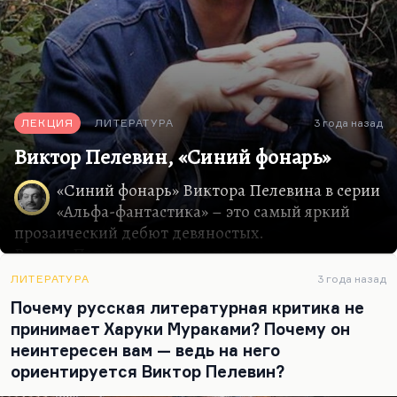
ЛЕКЦИЯ
ЛИТЕРАТУРА
3 года назад
Виктор Пелевин, «Синий фонарь»
«Синий фонарь» Виктора Пелевина в серии
«Альфа-фантастика» – это самый яркий
прозаический дебют девяностых.
Виктор Пелевин ― писатель, которого,
собственно, до девяностых годов никто не знал,
ЛИТЕРАТУРА
3 года назад
который начал с публикации очень сильных
Почему русская литературная критика не
рассказов и повести «Омон Ра» в «Знамени»,
принимает Харуки Мураками? Почему он
который собрал сборник «Синий фонарь» в
неинтересен вам — ведь на него
издательстве «Текст» в редакции Александра
ориентируется Виктор Пелевин?
Мирера, человека с безошибочным чутьем,