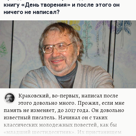
книгу «День творения» и после этого он
нее «Человек из ресторана»…
ничего не написал?
Краковский, во-первых, написал после
этого довольно много. Прожил, если мне
память не изменяет, до 2017 года. Он довольно
известный писатель. Начинал он с таких
классических молодежных повестей, как бы
«младший шестидесятник». Их пристанищем