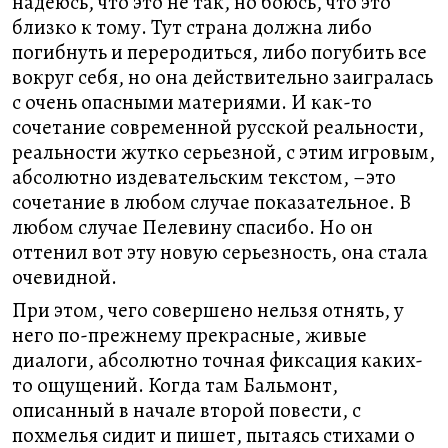
надеюсь, что это не так, но боюсь, что это
близко к тому. Тут страна должна либо
погибнуть и переродиться, либо погубить все
вокруг себя, но она действительно заигралась
с очень опасными материями. И как-то
сочетание современной русской реальности,
реальности жутко серьезной, с этим игровым,
абсолютно издевательским текстом, –это
сочетание в любом случае показательное. В
любом случае Пелевину спасибо. Но он
оттенил вот эту новую серьезность, она стала
очевидной.
При этом, чего совершено нельзя отнять, у
него по-прежнему прекрасные, живые
диалоги, абсолютно точная фиксация каких-
то ощущений. Когда там Бальмонт,
описанный в начале второй повести, с
похмелья сидит и пишет, пытаясь стихами о