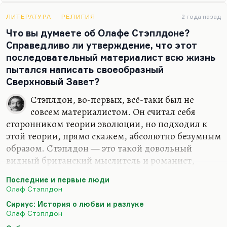
просто, мне кажется, все романы Мураками
стоило написать для того, чтобы Леонид написал
ЛИТЕРАТУРА
РЕЛИГИЯ
2 года назад
эти полторы странички.
Что вы думаете об Олафе Стэплдоне?
Справедливо ли утверждение, что этот
последовательный материалист всю жизнь
пытался написать своеобразный
Сверхновый Завет?
Стэплдон, во-первых, всё-таки был не
совсем материалистом. Он считал себя
сторонником теории эволюции, но подходил к
этой теории, прямо скажем, абсолютно безумным
образом. Стэплдон — это такой довольный
видный британский мыслитель и романист,
которого ставили рядом с Уэллсом. Уэллс его
Последние и первые люди
очень высоко оценил. Но так случилось, что
Олаф Стэплдон
действительно массовая культура его никогда не
Сириус: История о любви и разлуке
принимала.
Олаф Стэплдон
Я никогда не читал (хотя я знаю, про что там — то