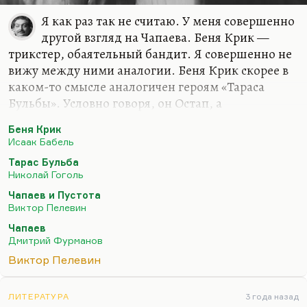
Я как раз так не считаю. У меня совершенно
другой взгляд на Чапаева. Беня Крик —
трикстер, обаятельный бандит. Я совершенно не
вижу между ними аналогии. Беня Крик скорее в
каком-то смысле аналогичен героям «Тараса
Бульбы». Условно говоря, он Остап, а
изнеженный влюбчивый Левка — Андрий. Но в
Беня Крик
любом случае это не про то. «Тарас Бульба» и
Исаак Бабель
«Закат» — это история угасания рода, понимаете.
Тарас Бульба
А Чапаев — это совсем другая история. Не надо
Николай Гоголь
путать Чапаева у Пелевина и Чапаева у
Чапаев и Пустота
Фурманова. Чапаев у Фурманова не прописан. Это
Виктор Пелевин
герой становящийся. И вообще главный герой
Чапаев
«Чапаева» — Клочков. Это история формирования
Дмитрий Фурманов
личности Клочкова. Чапаев здесь не более чем
Виктор Пелевин
такой замечательный вариант, замечательный…
ЛИТЕРАТУРА
3 года назад