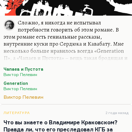
Сложно, я никогда не испытывал
потребности говорить об этом романе. В
этом романе есть гениальные рассказы,
внутренние куски про Сердюка и Кавабату. Мне
несколько больше нравилось всегда «Generation
П», а «Чапаев и Пустота» – вещь такая бродящая и
несбалансированная. Она распадается на
Чапаев и Пустота
замечательные куски.
Виктор Пелевин
Потом, видите, какая вещь? Это трудно
Generation
сформулировать. Мне кажется, что почти вся
Виктор Пелевин
литература второй половины 90-х годов
Виктор Пелевин
обнулилась. Обнулилась она благодаря войне,
благодаря путинскому режиму. Мы узнали о себе
ЛИТЕРАТУРА
2 года назад
слишком много ужасного. Мы обнулились так
Что вы знаете о Владимире Краковском?
же, как обнулилась литература Серебряного века
Правда ли, что его преследовал КГБ за
в 1917 году. А что там от нее осталось? Остались от