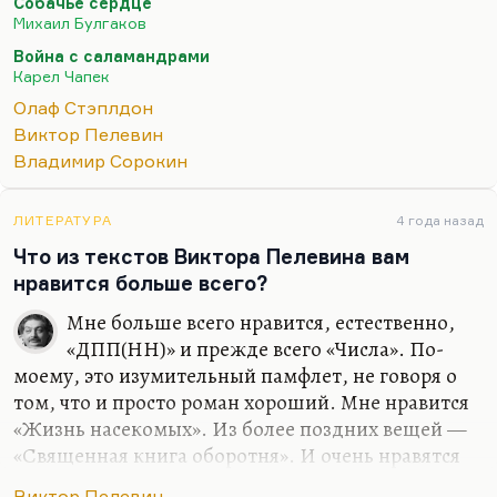
Собачье сердце
есть я пролиставал) его наиболее известных
Михаил Булгаков
романов. Вот эта книжка «Последние и первые
Война с саламандрами
люди», «Last and First Men» — там человек,
Карел Чапек
живущий на Нептуне, принадлежащий к 18-му
Олаф Стэплдон
поколению человеческой цивилизации,
Виктор Пелевин
рассказывает судьбу этих поколений. Это очень…
Владимир Сорокин
ЛИТЕРАТУРА
4 года назад
Что из текстов Виктора Пелевина вам
нравится больше всего?
Мне больше всего нравится, естественно,
«ДПП(НН)» и прежде всего «Числа». По-
моему, это изумительный памфлет, не говоря о
том, что и просто роман хороший. Мне нравится
«Жизнь насекомых». Из более поздних вещей —
«Священная книга оборотня». И очень нравятся
некоторые куски в «Generation». А что касается
Виктор Пелевин