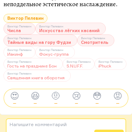
неподдельное эстетическое наслаждение.
Виктор Пелевин
Виктор Пелевин
Виктор Пелевин
Числа
Искусство лёгких касаний
Виктор Пелевин
Виктор Пелевин
Тайные виды на гору Фудзи
Смотритель
Виктор Пелевин
Виктор Пелевин
Иакинф
Фокус-группа
Виктор Пелевин
Виктор Пелевин
Виктор Пелевин
Гость на празднике Бон
S.N.U.F.F.
iPhuck
Виктор Пелевин
Священная книга оборотня
😍
😆
🤨
😢
😳
😡
—
—
—
—
—
—
Напишите комментарий