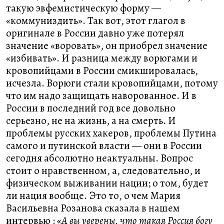
такую эвфемистическую форму —
«коммуниздить». Так вот, этот глагол в
оригинале в России давно уже потерял
значение «воровать», он приобрел значение
«избивать». И разница между ворюгами и
кровопийцами в России смикшировалась,
исчезла. Ворюги стали кровопийцами, потому
что им надо защищать наворованное. И в
России в последний год все довольно
серьезно, не на жизнь, а на смерть. И
проблемы русских хакеров, проблемы Путина
самого и путинской власти — они в России
сегодня абсолютно неактуальны. Вопрос
стоит о нравственном, а, следовательно, и
физическом выживании нации; о том, будет
ли нация вообще. Это то, о чем Мария
Васильевна Розанова сказала в нашем
интервью :
«А вы уверены, что такая Россия богу