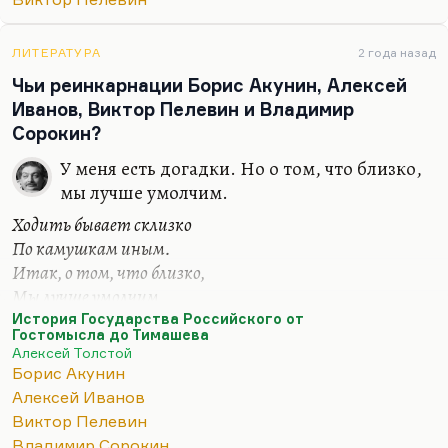
«Синего фонаря», эта книга вся блистательна. Но
особенно, конечно, «Принц Госплана». У матери
была любимая вещь «Затворник и Шестипалый».
ЛИТЕРАТУРА
2 года назад
Мне кажется, это тоже идеальная сказка. И то,
Чьи реинкарнации Борис Акунин, Алексей
что она кончается словом «светило» — это
Иванов, Виктор Пелевин и Владимир
замечательная отсылка к «Божественной
Сорокин?
комедии».
У меня есть догадки. Но о том, что близко,
мы лучше умолчим.
Ходить бывает склизко
По камушкам иным.
Итак, о том, что близко,
Мы лучше умолчим.
История Государства Российского от
Пелевин очень близок к Гоголю — во всяком
Гостомысла до Тимашева
случае, по главным чертам своего дарования — но
Алексей Толстой
инкарнацией его не является. Дело в том, что,
Борис Акунин
понимаете, постсоветская история — она, рискну
Алексей Иванов
сказать, в некотором отношении и пострусская.
Виктор Пелевин
Владимир Сорокин