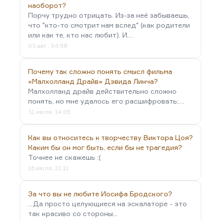
наоборот?
Порчу трудно отрицать. Из-за неё забываешь,
что "кто-то смотрит нам вслед" (как родители
или как те, кто нас любит). И…
03 авг., 04:58
Почему так сложно понять смысл фильма
«Малхолланд Драйв» Дэвида Линча?
Малхолланд драйв действительно сложно
понять, но мне удалось его расшифровать:…
31 июля, 14:05
Как вы относитесь к творчеству Виктора Цоя?
Каким бы он мог быть, если бы не трагедия?
Точнее не скажешь :(
16 июля, 21:11
За что вы не любите Иосифа Бродского?
...Да просто целующиеся на эскалаторе - это
так красиво со стороны...