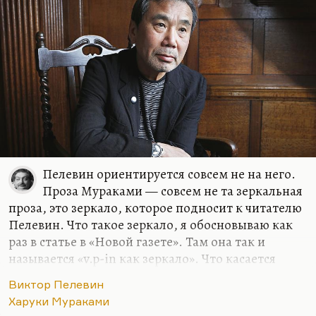
близкого друга Стругацких. И вот он-то первым
почувствовал, что в русскую литературу пришел
действительно великий писатель.
Я помню своё страстное предубеждение против
Пелевина, потому что я ужасно не любил всё
модное. Но я открыл «Жизнь насекомых»,
вышедшую, насколько помню, в…
Пелевин ориентируется совсем не на него.
Проза Мураками — совсем не та зеркальная
проза, это зеркало, которое подносит к читателю
Пелевин. Что такое зеркало, я обосновываю как
раз в статье в «Новой газете». Там она так и
называется «v.p-in как зеркало». Что касается
Мураками, по-моему, есть гениальная пародия
Виктор Пелевин
Леонида Каганова, где объяснение всех его
Харуки Мураками
механизмов, приемов настолько полное, что