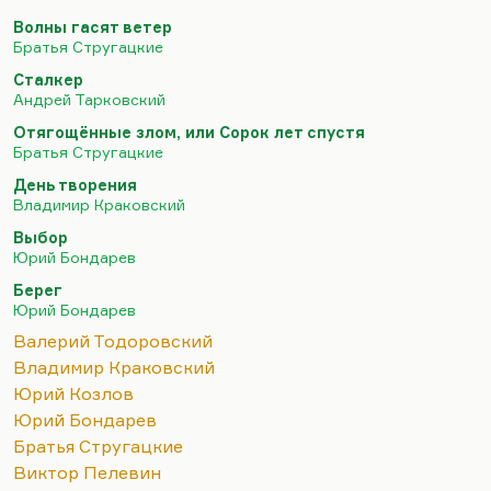
стала «Юность», которая посильно продолжала
Волны гасят ветер
аксеновские традиции, но уже без Аксенова. У
Братья Стругацкие
Краковского была экранизированная,
Сталкер
молодежная, очень стебная повесть «Какая у вас
Андрей Тарковский
улыбка». Было несколько повестей для научной
Отягощённые злом, или Сорок лет спустя
молодежи. Потом он написал «День творения» –
Братья Стругацкие
роман, который не столько за крамолу, сколько за
День творения
формальную изощренность получил звездюлей в
Владимир Краковский
советской прессе. Но очень быстро настала
Выбор
Перестройка. Краковский во Владимире жил,…
Юрий Бондарев
Берег
Юрий Бондарев
Валерий Тодоровский
Владимир Краковский
Юрий Козлов
Юрий Бондарев
Братья Стругацкие
Виктор Пелевин