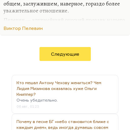
общем, заслужившем, наверное, гораздо более
уважительное отношение.
Пелевин — крупнейший русский прозаик нашего
времени. Блистательный писатель. Он может
Виктор Пелевин
написать 10 плохих романов, а потом шедевр. И
что там думает о нем профессор, чье имя известно
гораздо менее широкому кругу лиц, мне кажется,
не так принципиально. Надо всё-таки уважать
Следующие
человека, который что-то сделал.
Пелевин сделал очень многое. Мы говорим его
словами, мы пользуемся его формулами, его
Кто мешал Антону Чехову жениться? Чем
персонажи вошли в нашу жизнь. Пелевин
Лидия Мизинова оказалась хуже Ольги
написал «Жизнь насекомых» и «Числа» — два
Книппер?
абсолютно великих…
Очень убедительно.
06 авг., 01:23
Почему в песне БГ «небо становится ближе с
каждым днем», ведь иногда думаешь совсем