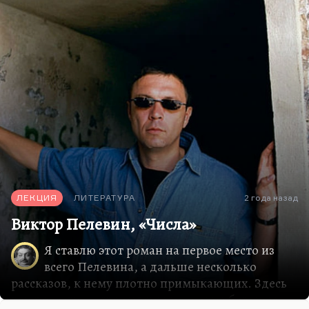
закатывали, но суть его не изменилась. Это такая
реакция советского общества на его
десоветизацию. Зверское было время, да. И
поэтому…
ЛЕКЦИЯ
ЛИТЕРАТУРА
2 года назад
Виктор Пелевин, «Числа»
Я ставлю этот роман на первое место из
всего Пелевина, а дальше несколько
рассказов, к нему плотно примыкающих. Здесь
три повести — две маленьких и одна большая.