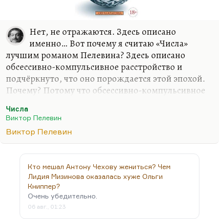
Нет, не отражаются. Здесь описано
именно… Вот почему я считаю «Числа»
лучшим романом Пелевина? Здесь описано
обсессивно-компульсивное расстройство и
подчёркнуто, что оно порождается этой эпохой.
Почему? Потому что обсессивно-компульсивное
расстройство всегда возникает на фоне тревоги,
Числа
страха и зыбкости внутренних границ, поэтому
Виктор Пелевин
человек верит в числа и не верит в правила. Вот
Виктор Пелевин
это совершенно точно.
Кто мешал Антону Чехову жениться? Чем
Лидия Мизинова оказалась хуже Ольги
Книппер?
Очень убедительно.
06 авг., 01:23