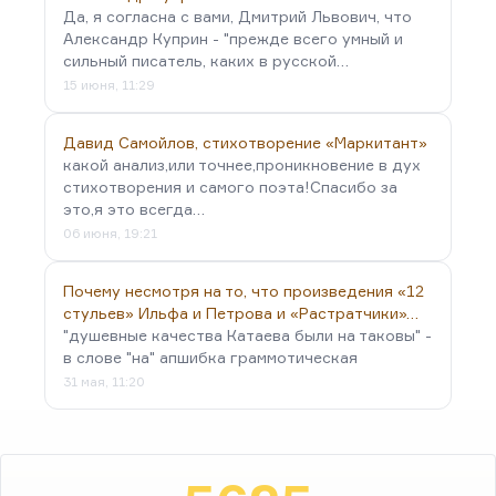
Да, я согласна с вами, Дмитрий Львович, что
Александр Куприн - "прежде всего умный и
сильный писатель, каких в русской…
15 июня, 11:29
Давид Самойлов, стихотворение «Маркитант»
какой анализ,или точнее,проникновение в дух
стихотворения и самого поэта!Спасибо за
это,я это всегда…
06 июня, 19:21
Почему несмотря на то, что произведения «12
стульев» Ильфа и Петрова и «Растратчики»…
"душевные качества Катаева были на таковы" -
в слове "на" апшибка граммотическая
31 мая, 11:20