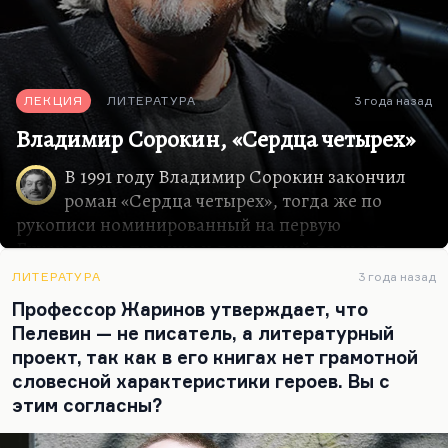
ЛЕКЦИЯ
ЛИТЕРАТУРА
3 года назад
Владимир Сорокин, «Сердца четырех»
В 1991 году Владимир Сорокин закончил
роман «Сердца четырех», тогда же по
рукописи номинированный на первую
Букеровскую премию и дошедший до шорт-
листа, а напечатанный полностью только в 1994
ЛИТЕРАТУРА
3 года назад
году в альманахе «Конец века».
Профессор Жаринов утверждает, что
«Сердца четырех», наверно, самый
Пелевин — не писатель, а литературный
дискуссионный, самый эпатажный, в каком-то
проект, так как в его книгах нет грамотной
смысле самый точный роман Сорокина, потому
словесной характеристики героев. Вы с
что атмосферу девяностых автор почувствовал с
этим согласны?
невероятной точностью и чуткостью. Я помню,
что книга эта меня взбесила и я соответствующие