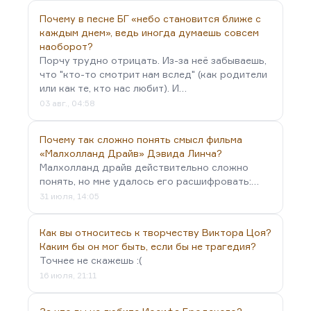
Почему в песне БГ «небо становится ближе с
каждым днем», ведь иногда думаешь совсем
наоборот?
Порчу трудно отрицать. Из-за неё забываешь,
что "кто-то смотрит нам вслед" (как родители
или как те, кто нас любит). И…
03 авг., 04:58
Почему так сложно понять смысл фильма
«Малхолланд Драйв» Дэвида Линча?
Малхолланд драйв действительно сложно
понять, но мне удалось его расшифровать:…
31 июля, 14:05
Как вы относитесь к творчеству Виктора Цоя?
Каким бы он мог быть, если бы не трагедия?
Точнее не скажешь :(
16 июля, 21:11