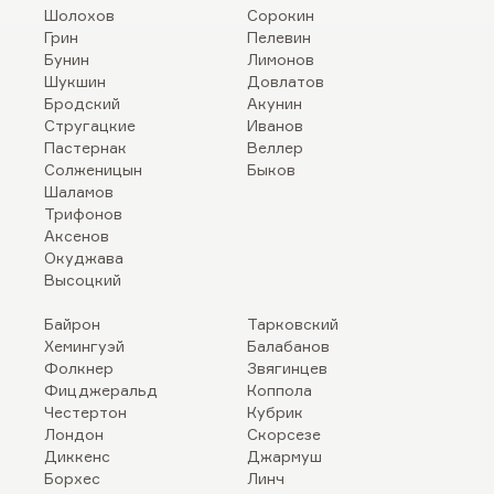
Шолохов
Сорокин
Грин
Пелевин
Бунин
Лимонов
Шукшин
Довлатов
Бродский
Акунин
Стругацкие
Иванов
Пастернак
Веллер
Солженицын
Быков
Шаламов
Трифонов
Аксенов
Окуджава
Высоцкий
Байрон
Тарковский
Хемингуэй
Балабанов
Фолкнер
Звягинцев
Фицджеральд
Коппола
Честертон
Кубрик
Лондон
Скорсезе
Диккенс
Джармуш
Борхес
Линч