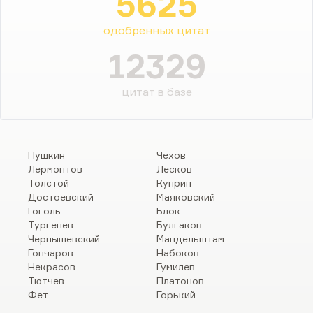
5625
одобренных цитат
12329
цитат в базе
Пушкин
Чехов
Лермонтов
Лесков
Толстой
Куприн
Достоевский
Маяковский
Гоголь
Блок
Тургенев
Булгаков
Чернышевский
Мандельштам
Гончаров
Набоков
Некрасов
Гумилев
Тютчев
Платонов
Фет
Горький