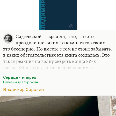
Садической — вряд ли, а то, что это
преодоление каких-то комплексов своих —
это бесспорно. Но вместе с тем не стоит забывать,
в каких обстоятельствах эта книга создалась. Это
такая реакция на волну зверств конца 80-х —
начала 90-х годов, когда в проснувшемся
обществе зверство зашкаливало. Когда убийство
Сердца четырех
стало повседневностью. И в некотором смысле
Владимир Сорокин
самая точная книга об атмосфере ранних 90-х —
Владимир Сорокин
это сорокинский гротеск. «Сердца четырех» — это
такой антипроизводственный роман. В
производственном романе бетон строили,
созидали; в романе антипроизводственном в него