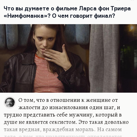
гораздо менее широкому кругу лиц, мне кажется,
Что вы думаете о фильме Ларса фон Триера
не так принципиально. Надо всё-таки уважать
«Нимфоманка»? О чем говорит финал?
человека, который что-то сделал.
Пелевин сделал очень многое. Мы говорим его
словами, мы пользуемся его формулами, его
персонажи вошли в нашу жизнь. Пелевин
написал «Жизнь насекомых» и «Числа» — два
абсолютно великих…
О том, что в отношении к женщине от
жалости до изнасилования один шаг, и
трудно представить себе мужчину, который в
душе не является сексистом. Это такая довольно
такая вредная, враждебная мораль. На самом
деле, о том, что нравственность определяется