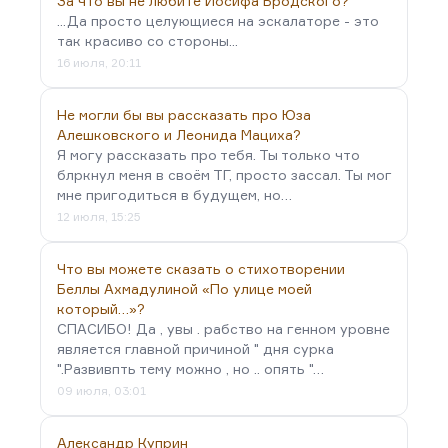
За что вы не любите Иосифа Бродского?
...Да просто целующиеся на эскалаторе - это
так красиво со стороны...
16 июля, 20:11
Не могли бы вы рассказать про Юза
Алешковского и Леонида Мациха?
Я могу рассказать про тебя. Ты только что
блркнул меня в своём ТГ, просто зассал. Ты мог
мне пригодиться в будущем, но…
12 июля, 15:25
Что вы можете сказать о стихотворении
Беллы Ахмадулиной «По улице моей
который…»?
СПАСИБО! Да , увы . рабство на генном уровне
является главной причиной " дня сурка
".Развивпть тему можно , но .. опять "…
09 июля, 03:01
Александр Куприн