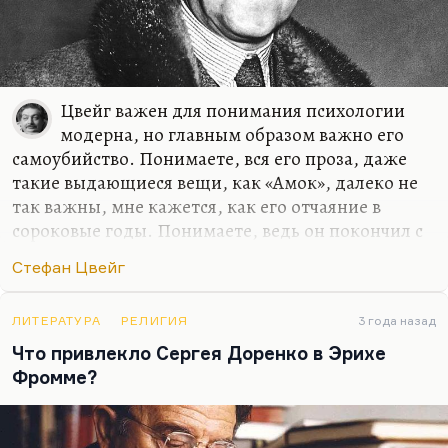
Цвейг важен для понимания психологии
модерна, но главным образом важно его
самоубийство. Понимаете, вся его проза, даже
такие выдающиеся вещи, как «Амок», далеко не
так важны, мне кажется, как его отчаяние в
сороковые годы. Понимаете, ведь он покончил с
собой, когда уже было ясно, что фашизм обречен.
Стефан Цвейг
Но ясно было и то, что вместе с фашизмом
погибла немецкая культура, к которой он
принадлежал. Потому что он принадлежал этому
ЛИТЕРАТУРА
РЕЛИГИЯ
3 года назад
языку. Можно долго спорить о его национальной
Что привлекло Сергея Доренко в Эрихе
принадлежности. Можно долго спорить о его
Фромме?
культурной принадлежности. Но он писал по-
немецки, и он понимал, что немецкий дух погиб.
После такой болезни не воскресают, не