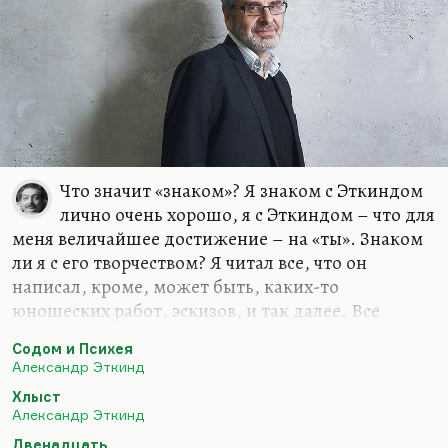
Что значит «знаком»? Я знаком с Эткиндом
лично очень хорошо, я с Эткиндом – что для
меня величайшее достижение – на «ты». Знаком
ли я с его творчеством? Я читал все, что он
написал, кроме, может быть, каких-то
юношеских работ, эскизов, и так далее. Все
большие книги Эткинда, начиная с «Эрота и
Содом и Психея
Психеи» и заканчивая «Russia against modernity»,
Александр Эткинд
были для меня огромными событиями моей
Хлыст
внутренней жизни. Я считаю, что Эткинд – не
Александр Эткинд
только великий ученый, это революционер в
Двенадцать