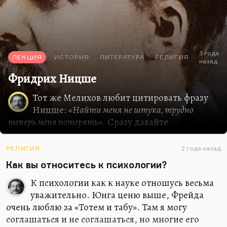
3 года
ЛЕКЦИЯ
ИСТОРИЯ
ЛИТЕРАТУРА
РЕЛИГИЯ
назад
Фридрих Ницше
Тот же Мелихов любит цитировать фразу
Ницше:
«Найти меня не штука, трудно
теперь меня потерять»
. Сразу давайте
оговоримся, что говорить о системе взглядов
Ницше крайне трудно, потому что,
РЕЛИГИЯ
2 года назад
действительно, афоризмы предполагают такое
Как вы относитесь к психологии?
амбивалентное и полисемантическое,
полистилическое толкование. У него
К психологии как к науке отношусь весьма
разнообразная и довольно пестрая система идей
уважительно. Юнга ценю выше, Фрейда
и взглядов. Но если говорить о самых общих
очень люблю за «Тотем и табу». Там я могу
каких-то чертах, Ницше — это не столько
соглашаться и не соглашаться, но многие его