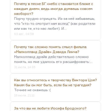
Почему в песне БГ «небо становится ближе с
каждым днем», ведь иногда думаешь совсем
наоборот?
Порчу трудно отрицать. Из-за неё забываешь,
что "кто-то смотрит нам вслед" (как родители
или как те, кто нас любит). И…
03 авг., 04:58
Почему так сложно понять смысл фильма
«Малхолланд Драйв» Дэвида Линча?
Малхолланд драйв действительно сложно
понять, но мне удалось его расшифровать:…
31 июля, 14:05
Как вы относитесь к творчеству Виктора Цоя?
Каким бы он мог быть, если бы не трагедия?
Точнее не скажешь :(
16 июля, 21:11
За что вы не любите Иосифа Бродского?