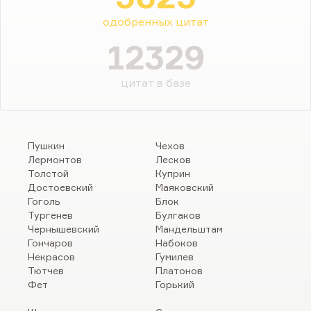
одобренных цитат
12329
цитат в базе
Пушкин
Чехов
Лермонтов
Лесков
Толстой
Куприн
Достоевский
Маяковский
Гоголь
Блок
Тургенев
Булгаков
Чернышевский
Мандельштам
Гончаров
Набоков
Некрасов
Гумилев
Тютчев
Платонов
Фет
Горький