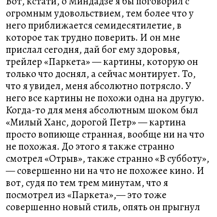
Вот, кстати, о Миндадзе я бы поговорил с
огромным удовольствием, тем более что у
него приближается семидесятилетие, в
которое так трудно поверить. И он мне
прислал сегодня, дай бог ему здоровья,
трейлер «Паркета» — картины, которую он
только что доснял, а сейчас монтирует. То,
что я увидел, меня абсолютно потрясло. У
него все картины не похожи одна на другую.
Когда-то для меня абсолютным шоком был
«Милый Ханс, дорогой Петр» — картина
просто вопиюще странная, вообще ни на что
не похожая. До этого я также странно
смотрел «Отрыв», также странно «В субботу»,
— совершенно ни на что не похожее кино. И
вот, судя по тем трем минутам, что я
посмотрел из «Паркета»,— это тоже
совершенно новый стиль, опять он прыгнул