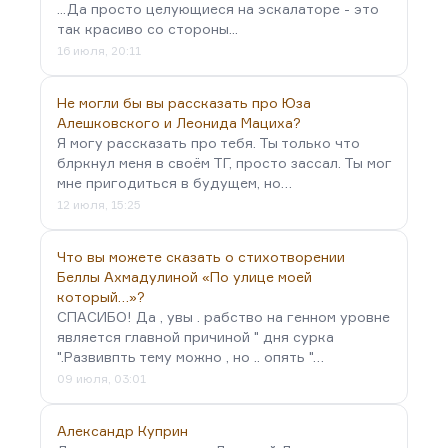
...Да просто целующиеся на эскалаторе - это
так красиво со стороны...
16 июля, 20:11
Не могли бы вы рассказать про Юза
Алешковского и Леонида Мациха?
Я могу рассказать про тебя. Ты только что
блркнул меня в своём ТГ, просто зассал. Ты мог
мне пригодиться в будущем, но…
12 июля, 15:25
Что вы можете сказать о стихотворении
Беллы Ахмадулиной «По улице моей
который…»?
СПАСИБО! Да , увы . рабство на генном уровне
является главной причиной " дня сурка
".Развивпть тему можно , но .. опять "…
09 июля, 03:01
Александр Куприн