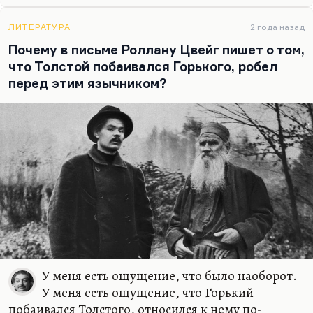
считал учителем и которого начал разрушать. Я
помню, когда Станислав Гроф приезжал и я его
ЛИТЕРАТУРА
2 года назад
интервьюировал, спросил, а как он, собственно,
Почему в письме Роллану Цвейг пишет о том,
относится к идее бога, и он мне процитировал
что Толстой побаивался Горького, робел
замечательный ответ Фромма: Фромма…
перед этим язычником?
У меня есть ощущение, что было наоборот.
У меня есть ощущение, что Горький
побаивался Толстого, относился к нему по-