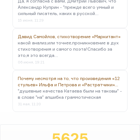
Да, я согласна с вами, Дмитрий Львович, что
Александр Куприн - "прежде всего умный и
сильный писатель, каких в русской…
15 июня, 11:29
Давид Самойлов, стихотворение «Маркитант»
какой анализ,или точнее,проникновение в дух
стихотворения и самого поэта!Спасибо за
это,я это всегда…
06 июня, 19:21
Почему несмотря на то, что произведения «12
стульев» Ильфа и Петрова и «Растратчики»…
"душевные качества Катаева были на таковы" -
в слове "на" апшибка граммотическая
31 мая, 11:20
5625