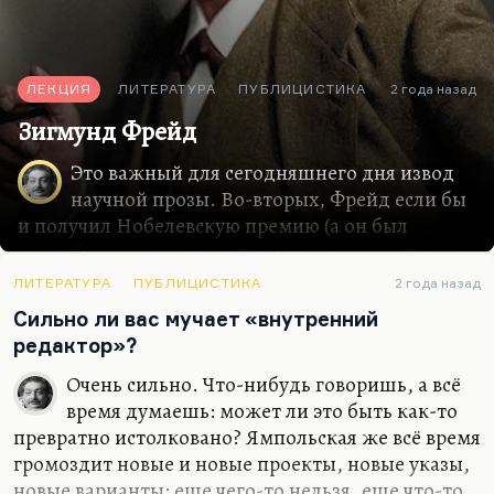
ЛЕКЦИЯ
ЛИТЕРАТУРА
ПУБЛИЦИСТИКА
2 года назад
Зигмунд Фрейд
Это важный для сегодняшнего дня извод
научной прозы. Во-вторых, Фрейд если бы
и получил Нобелевскую премию (а он был
вечный номинант, его, по-моему, тридцать раз
номинировали), но он был получил ее, скорее,
ЛИТЕРАТУРА
ПУБЛИЦИСТИКА
2 года назад
как Бергсон, то есть как писатель.
Сильно ли вас мучает «внутренний
Есть такой хитрый ход, когда Нобелевскую
редактор»?
премию нельзя дать по основной дисциплине.
Кому-то, допустим, идеи Фрейда казались
Очень сильно. Что-нибудь говоришь, а всё
недостаточно доказанными, слишком
время думаешь: может ли это быть как-то
экзотическими, мало ли… И тогда есть
превратно истолковано? Ямпольская же всё время
возможность наградить его как писателя,
громоздит новые и новые проекты, новые указы,
потому что писатель он совершенно
новые варианты: еще чего-то нельзя, еще что-то