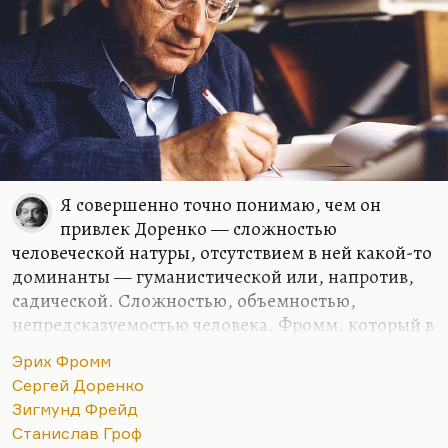
выздоравливают. То, что начнется потом, уже
будет…
Я совершенно точно понимаю, чем он
привлек Доренко — сложностью
человеческой натуры, отсутствием в ней какой-то
доминанты — гуманистической или, напротив,
садической. Сложностью, объемностью,
непредсказуемостью человека. Фромм, который в
Гитлере увидел классический случай некрофилии,
Эрих Фромм
понимал, что это есть в человеческой природе,
Сергей Доренко
что человеческое сердце неисчерпаемо. У Фромма
Зигмунд Фрейд
был вообще на редкость непредвзятый подход,
Станислав Гроф
более непредвзятый, чем у Фрейда, которого он