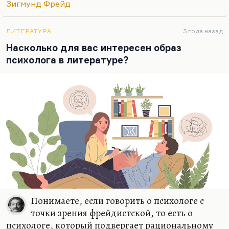
Зигмунд Фрейд
культура. И в общем, постмодернизм — это чаще
всего освоение массовой культурой высоких
модернистских практик. Модернизм — это «И
ЛИТЕРАТУРА
3 года назад
корабль плывет» Феллини. Постмодерн — это
Насколько для вас интересен образ
«Титаник» Кэмерона. Это совершенно не трэш, но
психолога в литературе?
это мелодрама, это блокбастер, это фильм-
катастрофа, это жанровое кино. То есть
постмодерн — это в известном смысле отрицание
элитарности искусства.…
Понимаете, если говорить о психологе с
точки зрения фрейдистской, то есть о
психологе, который подвергает рациональному