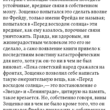
устойчивые, вредные связи в собственном
мозгу. Зощенко попытался это сделать вполне
по Фрейду, только имени Фрейда не называя;
попытался в «Перед восходом солнца» эти
вредные, как ему казалось, порочные связи
уничтожить. Правда, ни здоровым, ни
жизнерадостным человеком это его не
сделало, а само появление книги привело к
последствиям воистину катастрофическим
для него, хотя уж он-то ни в чем не был
виноват. «Пока советский народ сражался на
фронтах, Зощенко позволил себе написать
такую омерзительную вещь, как «Перед
восходом солнца»,— это постановление о
«Звезде» и «Ленинграде», цитирую на память,
такое врезается. Но, собственно говоря, вины
Зощенко ни в чем не было кроме того, что он
попытался Фрейда приложить к собственным