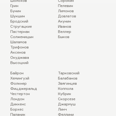
Шолохов
Сорокин
Грин
Пелевин
Бунин
Лимонов
Шукшин
Довлатов
Бродский
Акунин
Стругацкие
Иванов
Пастернак
Веллер
Солженицын
Быков
Шаламов
Трифонов
Аксенов
Окуджава
Высоцкий
Байрон
Тарковский
Хемингуэй
Балабанов
Фолкнер
Звягинцев
Фицджеральд
Коппола
Честертон
Кубрик
Лондон
Скорсезе
Диккенс
Джармуш
Борхес
Линч
Паланик
Феллини