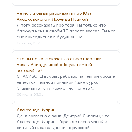
Не могли бы вы рассказать про Юза
Алешковского и Леонида Мациха?
Я могу рассказать про тебя. Ты только что
блркнул меня в своём ТГ, просто зассал. Ты мог
мне пригодиться в будущем, но…
12 июля, 15:25
Что вы можете сказать о стихотворении
Беллы Ахмадулиной «По улице моей
который…»?
СПАСИБО! Да , увы . рабство на генном уровне
является главной причиной " дня сурка
".Развивпть тему можно , но .. опять "…
09 июля, 03:01
Александр Куприн
Да, я согласна с вами, Дмитрий Львович, что
Александр Куприн - "прежде всего умный и
сильный писатель, каких в русской…