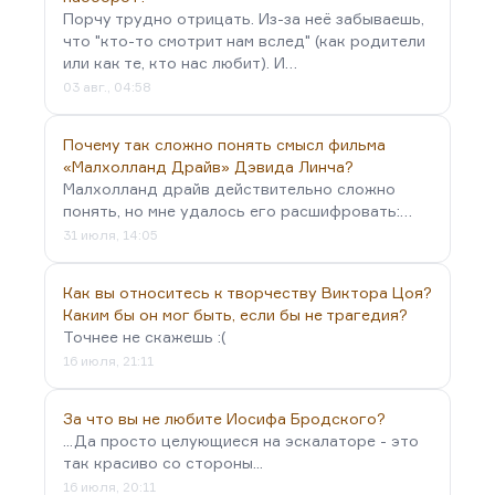
Порчу трудно отрицать. Из-за неё забываешь,
что "кто-то смотрит нам вслед" (как родители
или как те, кто нас любит). И…
03 авг., 04:58
Почему так сложно понять смысл фильма
«Малхолланд Драйв» Дэвида Линча?
Малхолланд драйв действительно сложно
понять, но мне удалось его расшифровать:…
31 июля, 14:05
Как вы относитесь к творчеству Виктора Цоя?
Каким бы он мог быть, если бы не трагедия?
Точнее не скажешь :(
16 июля, 21:11
За что вы не любите Иосифа Бродского?
...Да просто целующиеся на эскалаторе - это
так красиво со стороны...
16 июля, 20:11