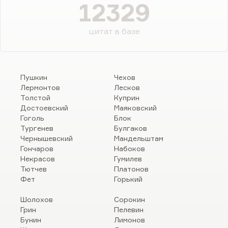
12329
цитат в базе
Пушкин
Чехов
Лермонтов
Лесков
Толстой
Куприн
Достоевский
Маяковский
Гоголь
Блок
Тургенев
Булгаков
Чернышевский
Мандельштам
Гончаров
Набоков
Некрасов
Гумилев
Тютчев
Платонов
Фет
Горький
Шолохов
Сорокин
Грин
Пелевин
Бунин
Лимонов