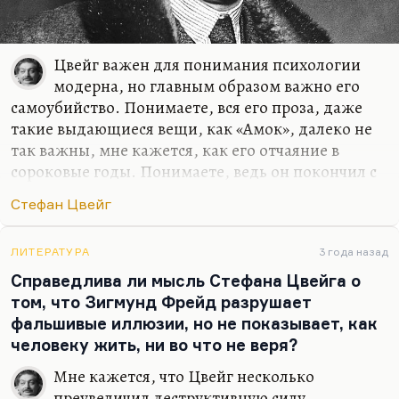
Цвейг важен для понимания психологии
модерна, но главным образом важно его
самоубийство. Понимаете, вся его проза, даже
такие выдающиеся вещи, как «Амок», далеко не
так важны, мне кажется, как его отчаяние в
сороковые годы. Понимаете, ведь он покончил с
собой, когда уже было ясно, что фашизм обречен.
Стефан Цвейг
Но ясно было и то, что вместе с фашизмом
погибла немецкая культура, к которой он
принадлежал. Потому что он принадлежал этому
ЛИТЕРАТУРА
3 года назад
языку. Можно долго спорить о его национальной
Справедлива ли мысль Стефана Цвейга о
принадлежности. Можно долго спорить о его
том, что Зигмунд Фрейд разрушает
культурной принадлежности. Но он писал по-
фальшивые иллюзии, но не показывает, как
немецки, и он понимал, что немецкий дух погиб.
человеку жить, ни во что не веря?
После такой болезни не воскресают, не
Мне кажется, что Цвейг несколько
выздоравливают. То, что начнется потом, уже
преувеличил деструктивную силу