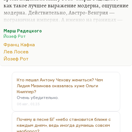
как такое лучшее выражение модерна, ощущение
модерна. Действительно, Австро-Венгрия —
пограничная империя. А именно на границах —
ну, в частности в Бродах, из которых родом
Марш Радецкого
Бродские,— на границах возникает всё великое. А
Йозеф Рот
здесь потрясающий стык границ, здесь много
Франц Кафка
всего; это сердце Европы.
Лев Лосев
По мысли Лосева, и я с этим согласен,
Йозеф Рот
распадающаяся империя всегда порождает
великую литературу. Так было с Россией
Серебряного века, так было с Австро-Венгрией
Кто мешал Антону Чехову жениться? Чем
начала века: Захер-Мазох, Майринк, Кафка,
Лидия Мизинова оказалась хуже Ольги
Перуц, Цвейг, Лем. В частности Гашек, Чапек —
Книппер?
Очень убедительно.
великих, по-моему,…
06 авг., 01:23
Почему в песне БГ «небо становится ближе с
каждым днем», ведь иногда думаешь совсем
наоборот?