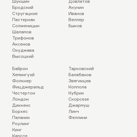
Шукшин
Довлатов
Бродский
Акунин
Стругацкие
Иванов
Пастернак
Веллер
Солженицын
Быков
Шаламов
Трифонов
Аксенов
Окуджава
Высоцкий
Байрон
Тарковский
Хемингуэй
Балабанов
Фолкнер
Звягинцев
Фицджеральд
Коппола
Честертон
Кубрик
Лондон
Скорсезе
Диккенс
Джармуш
Борхес
Линч
Паланик
Феллини
Роулинг
Кинг
Капоте