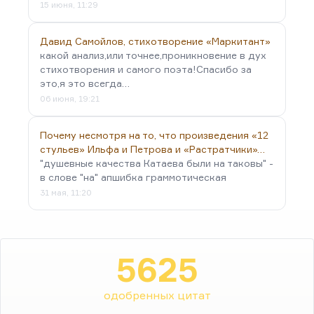
15 июня, 11:29
Давид Самойлов, стихотворение «Маркитант»
какой анализ,или точнее,проникновение в дух
стихотворения и самого поэта!Спасибо за
это,я это всегда…
06 июня, 19:21
Почему несмотря на то, что произведения «12
стульев» Ильфа и Петрова и «Растратчики»…
"душевные качества Катаева были на таковы" -
в слове "на" апшибка граммотическая
31 мая, 11:20
5625
одобренных цитат