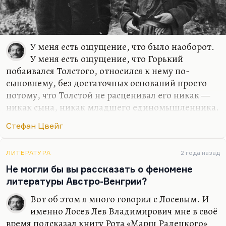
У меня есть ощущение, что было наоборот.
У меня есть ощущение, что Горький
побаивался Толстого, относился к нему по-
сыновнему, без достаточных оснований просто
потому, что Толстой не расценивал его никак —
никак сына, никак младшего единомышленника.
Напротив, он относился к нему уже после первых
Стефан Цвейг
его успехов весьма ревниво и настороженно. Но
тем не менее у Горького есть открытым текстов в
воспоминаниях о Толстом:
ЛИТЕРАТУРА
«Не сирота я на земле,
2 года назад
пока есть этот человек»
. Так что отношение его к
Не могли бы вы рассказать о феномене
Толстому было почтительным, восторженным, но
литературы Австро-Венгрии?
и отчасти недоверчивым. Конечно, потому что он
Вот об этом я много говорил с Лосевым. И
говорит:
«Не надо ему этим хвастаться»
, когда
именно Лосев Лев Владимирович мне в своё
Толстой говорит:
«Я лучше вас знаю мужика»
. Не…
время подсказал книгу Рота «Марш Радецкого»