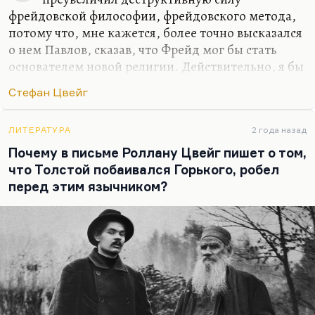
будет…
фрейдовской философии, фрейдовского метода,
потому что, мне кажется, более точно высказался
о нем Павлов, сказав, что Фрейд мог бы стать
основателем новой религии. Действительно, я бы
не сказал, что Фрейд уж так разрушает все
Стефан Цвейг
иллюзии и ничего не дает взамен. Он основал, в
сущности, новую религию — религию
психоанализа, которая собрала большое
ЛИТЕРАТУРА
2 года назад
количество адептов в мире, в том числе и в
Почему в письме Роллану Цвейг пишет о том,
Советском Союзе в 20-е годы, об этом у
что Толстой побаивался Горького, робел
Александра Эткинда подробно. Так что у Фрейда
перед этим язычником?
была, пожалуй, своя религия, он же
действительно классический модернист, он верит
в абсолютную силу, в непоколебимость
рефлексирующего, анализирующего рацио,
верит…