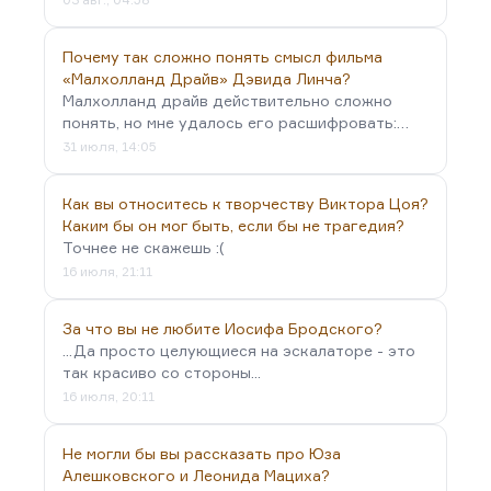
Почему так сложно понять смысл фильма
«Малхолланд Драйв» Дэвида Линча?
Малхолланд драйв действительно сложно
понять, но мне удалось его расшифровать:…
31 июля, 14:05
Как вы относитесь к творчеству Виктора Цоя?
Каким бы он мог быть, если бы не трагедия?
Точнее не скажешь :(
16 июля, 21:11
За что вы не любите Иосифа Бродского?
...Да просто целующиеся на эскалаторе - это
так красиво со стороны...
16 июля, 20:11
Не могли бы вы рассказать про Юза
Алешковского и Леонида Мациха?