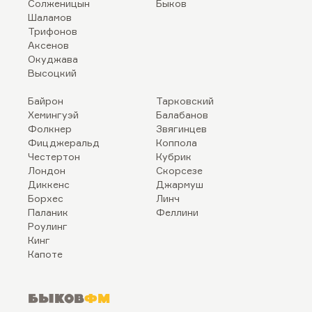
Солженицын
Быков
Шаламов
Трифонов
Аксенов
Окуджава
Высоцкий
Байрон
Тарковский
Хемингуэй
Балабанов
Фолкнер
Звягинцев
Фицджеральд
Коппола
Честертон
Кубрик
Лондон
Скорсезе
Диккенс
Джармуш
Борхес
Линч
Паланик
Феллини
Роулинг
Кинг
Капоте
Быков
ФМ