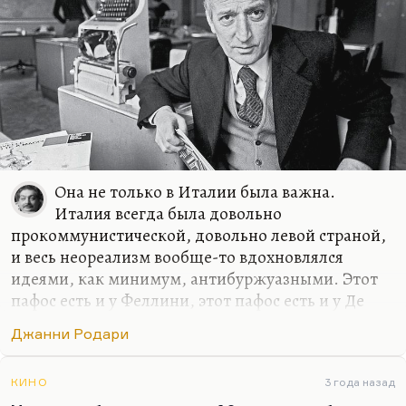
Она не только в Италии была важна.
Италия всегда была довольно
прокоммунистической, довольно левой страной,
и весь неореализм вообще-то вдохновлялся
идеями, как минимум, антибуржуазными. Этот
пафос есть и у Феллини, этот пафос есть и у Де
Сики, у Антониони, и даже, страшно сказать, у
Джанни Родари
аристократа Висконти есть этот пафос. Поэтому
Джанни Родари — всего лишь такой пылкий
общественник, который по глупости и молодости
КИНО
3 года назад