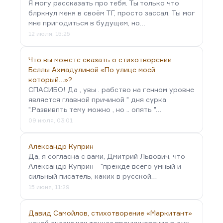
Я могу рассказать про тебя. Ты только что
блркнул меня в своём ТГ, просто зассал. Ты мог
мне пригодиться в будущем, но…
12 июля, 15:25
Что вы можете сказать о стихотворении
Беллы Ахмадулиной «По улице моей
который…»?
СПАСИБО! Да , увы . рабство на генном уровне
является главной причиной " дня сурка
".Развивпть тему можно , но .. опять "…
09 июля, 03:01
Александр Куприн
Да, я согласна с вами, Дмитрий Львович, что
Александр Куприн - "прежде всего умный и
сильный писатель, каких в русской…
15 июня, 11:29
Давид Самойлов, стихотворение «Маркитант»
какой анализ,или точнее,проникновение в дух