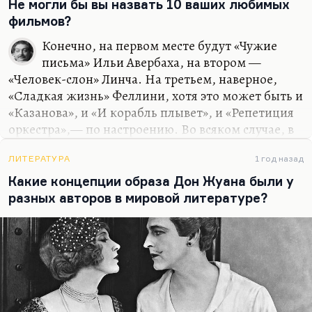
побывал фашистом, в молодежном движении
Не могли бы вы назвать 10 ваших любимых
при Муссолини, потом стал таким же страстным
фильмов?
коммунистом. Я думаю, что Родари был
Конечно, на первом месте будут «Чужие
гениальным сказочником, действительно
письма» Ильи Авербаха, на втором —
великим. И «Путешествие голубой стрелы», и
«Человек-слон» Линча. На третьем, наверное,
«Сказки по телефону», и «Джельсомино в стране
«Сладкая жизнь» Феллини, хотя это может быть и
лжецов» — это все очень высокий…
«Казанова», и «И корабль плывет», и «Репетиция
оркестра»,— по настроению. Во всяком случае, в
последнее время как-то «Репетиция оркестра»
кажется самым совершенным его созданием.
ЛИТЕРАТУРА
1 год назад
Наверное, «Астенический синдром» Киры
Какие концепции образа Дон Жуана были у
Муратовой, хотя могла бы быть любая его
разных авторов в мировой литературе?
картина, но «Астенический синдром» мне все же
кажется самой совершенной. Наверное, «Великая
иллюзия» Ренуара. У меня же, я говорю, очень
традиционные вкусы. Из более современных
картин — «Форрест Гамп», безусловно. Это
последний американский фильм, который бы я