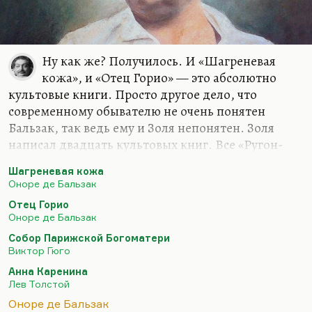
Ну как же? Получилось. И «Шагреневая
кожа», и «Отец Горио» — это абсолютно
культовые книги. Просто другое дело, что
современному обывателю не очень понятен
Бальзак, так ведь ему и Золя непонятен. Золя
написал двадцать культовых книг. Все «Ругон-
Маккары» — это абсолютно культовые сочинения,
Шагреневая кожа
да и «Лурд», между нами говоря, да и «Труд», а
Оноре де Бальзак
тем не менее, видите ли, «Тереза Ракен». Но это
Отец Горио
не на обывателя, конечно. Понимаете, случилось
Оноре де Бальзак
расслоение. Обыватель «Моби Дика» не прочтет и
Собор Парижской Богоматери
«Улисса» не откроет, несмотря на фотографию
Виктор Гюго
Мэрилин Монро с ним. Наверное, приходится
Анна Каренина
признать, что литература поделилась на жвачку и
Лев Толстой
на более серьезный продукт. Такое расслоение —
Оноре де Бальзак
это вечная проблема человечества. Боюсь,…