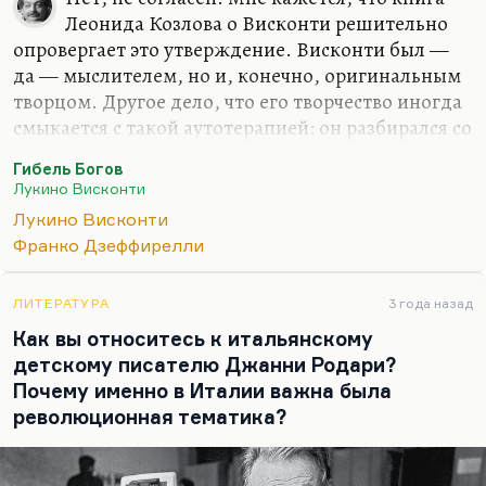
Леонида Козлова о Висконти решительно
опровергает это утверждение. Висконти был —
да — мыслителем, но и, конечно, оригинальным
творцом. Другое дело, что его творчество иногда
смыкается с такой аутотерапией: он разбирался со
своими патологиями, со своими сложными
Гибель Богов
садомазохистскими комплексами, просто делал
Лукино Висконти
это менее откровенно, чем Феллини, и уж точно
Лукино Висконти
менее откровенно, чем Пазолини, слава тебе,
Франко Дзеффирелли
господи. Но величайшее, что сделал Висконти,—
это, конечно, «Гибель богов»; это картина,
которая не имеет себе равных, и на ее фоне все
ЛИТЕРАТУРА
3 года назад
остальные его произведения блекнут. Я никогда
Как вы относитесь к итальянскому
не понимал, что находят в некоторых люди в
детскому писателю Джанни Родари?
«Туманных звездах Большой…
Почему именно в Италии важна была
революционная тематика?