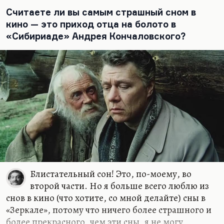
горячностью ответил: «Вообще, это один из двух
Считаете ли вы самым страшный сном в
моих любимых режиссеров». Второй, кажется,
кино — это приход отца на болото в
все-таки Феллини. Бунюэль для меня — такой
«Сибириаде» Андрея Кончаловского?
прототип, учитель Шахназарова, наиболее
влиятельных, и…
Блистательный сон! Это, по-моему, во
второй части. Но я больше всего люблю из
снов в кино (что хотите, со мной делайте) сны в
«Зеркале», потому что ничего более страшного и
более прекрасного, чем эти сны, я не могу