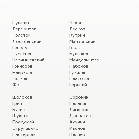
Пушкин
Чехов
Лермонтов
Лесков
Толстой
Куприн
Достоевский
Маяковский
Гоголь
Блок
Тургенев
Булгаков
Чернышевский
Мандельштам
Гончаров
Набоков
Некрасов
Гумилев
Тютчев
Платонов
Фет
Горький
Шолохов
Сорокин
Грин
Пелевин
Бунин
Лимонов
Шукшин
Довлатов
Бродский
Акунин
Стругацкие
Иванов
Пастернак
Веллер