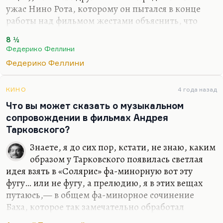
ужас Нино Рота, которому он пытался в конце
работы над фильмом жестами объяснить, что
финальный марш должен быть про то-то и вот
8 ½
про это. А как можно рассказать, про что там
Федерико Феллини
финальный марш? Ну, это одна из величайших
Федерико Феллини
музыкальных тем в истории. Я хорошо помню,
как Андрюша Шемякин это изображает на губах
— просто вообще как саксофон! Мы все его
КИНО
4 года назад
просили на бис это сделать по пьяни. Эта музыка
Что вы может сказать о музыкальном
великая — о чём она? Она о том, как искусство
сопровождении в фильмах Андрея
преодолевает кризис, о том, как оно вовлекает
Тарковского?
мир в хоровод; и главная задача всего мира — это
Знаете, я до сих пор, кстати, не знаю, каким
ходить в…
образом у Тарковского появилась светлая
идея взять в «Солярис» фа-минорную вот эту
фугу… или не фугу, а прелюдию, я в этих вещах
путаюсь,— в общем фа-минорное сочинение
Баха, которое так замечательно обработал
Артемьев. Я слышал от Хуциева версию, что