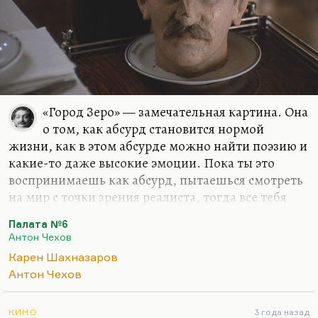
Крысолов выступает иногда символом добра,
иногда —…
«Город Зеро» — замечательная картина. Она
о том, как абсурд становится нормой
жизни, как в этом абсурде можно найти поэзию и
какие-то даже высокие эмоции. Пока ты это
воспринимаешь как абсурд, пытаешься смотреть
на мир с точки зрения реалиста, тогда все тебя
душит. А когда ты начинаешь относиться к этому
Палата №6
как к поэзии, ты постепенно погружаешься. Это
Антон Чехов
звучит для тебя, как роман: ночь нежна, над
Карен Шахназаров
рекой тихо светит луна.
Антон Чехов
Я когда-то Шахназарова спросил: «Мне кажется,
вы любите Бунюэля». И он с неожиданной
КИНО
3 года назад