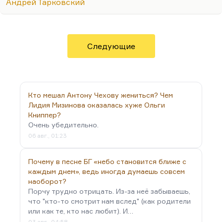
Андрей Тарковский
Хуциеву принадлежала идея сделать это
сочинение лейтмотивом совей картины
«Бесконечность» — как оно, кстати, и происходит
(Infinitos). Но тогда он не мог её снять и только
Следующие
слушал на «Мосфильме» эту музыку. А Тарковский
услышал и у него позаимствовал. Может быть, и
так. Но в любом случае без совершенно
гениальной, короткой, пронзительной темы в
Кто мешал Антону Чехову жениться? Чем
прологе в обработке Артемьева, конечно,
Лидия Мизинова оказалась хуже Ольги
картины бы не было…
Книппер?
Очень убедительно.
06 авг., 01:23
Почему в песне БГ «небо становится ближе с
каждым днем», ведь иногда думаешь совсем
наоборот?
Порчу трудно отрицать. Из-за неё забываешь,
что "кто-то смотрит нам вслед" (как родители
или как те, кто нас любит). И…
03 авг., 04:58