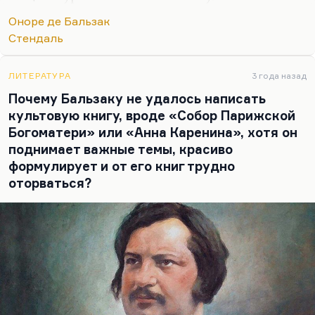
книга, такая мелодраматическая! А «Шагреневая
Оноре де Бальзак
кожа», этот безумный синтез жанров. Нет,
Стендаль
Бальзак мне кажется великим. Что касается
Стендаля — он, мне кажется, вообще не очень
хороший писатель, но это мое субъективное
ЛИТЕРАТУРА
3 года назад
мнение. Я как раз считаю, что «Пармская
Почему Бальзаку не удалось написать
обитель» — это еще ничего, но читать «Красное и
культовую книгу, вроде «Собор Парижской
черное» я не могу совершенно, просто потому что
Богоматери» или «Анна Каренина», хотя он
мне герой резко антипатичен.
поднимает важные темы, красиво
формулирует и от его книг трудно
оторваться?