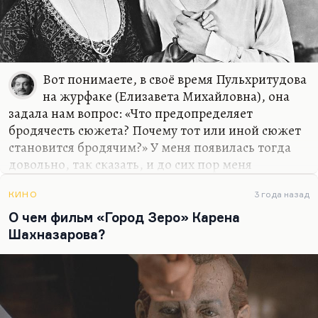
мог счесть…
Вот понимаете, в своё время Пульхритудова
на журфаке (Елизавета Михайловна), она
задала нам вопрос: «Что предопределяет
бродячесть сюжета? Почему тот или иной сюжет
становится бродячим?» У меня появилась тогда
довольно, так сказать, и до сих пор меня
занимающая мысль о том, что для этого сюжет
должен быть амбивалентен, то есть он должен
КИНО
3 года назад
предполагать вчитываемость различных
О чем фильм «Город Зеро» Карена
концепций в одну и ту же сюжетную рамку. Ну,
Шахназарова?
классический пример — я тогда, собственно, и
рассматривал его, у меня был такой доклад «Три
«Крысолова» на хамельнском сюжете о
крысолове. Ну, я рассматривал Грина, Цветаеву и
пьесу Слепаковой «Флейтист». Мне кажется, что