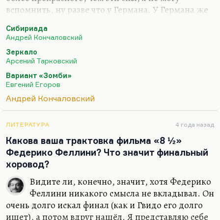
вспомнить, ну разве что у Германа. У Германа же
нет напрямую снов. У Германа есть… Помните,
Сибириада
когда старуха ходит по комнате утром и
Андрей Кончаловский
повторяет: «Сны… Сны…» Вот эта концепция кино
Зеркало
как страшного и прекрасного сна.
Арсений Тарковский
Но вы будете смеяться, а мне, например, самым
Вариант «Зомби»
страшным сном в кино кажется сон из фильма
Евгений Егоров
«Вариант «Зомби». Фильм был очень плохой, но
Андрей Кончаловский
методика создания страшного сна там была
отражена очень точно: там героя пытались свести
ЛИТЕРАТУРА
4 года назад
с ума, комбинируя детали из его детских снов.
Какова ваша трактовка фильма «8 ½»
Вот ему снится,…
Федерико Феллини? Что значит финальный
хоровод?
Видите ли, конечно, значит, хотя Федерико
Феллини никакого смысла не вкладывал. Он
очень долго искал финал (как и Гвидо его долго
ищет), а потом вдруг нашёл. Я представляю себе