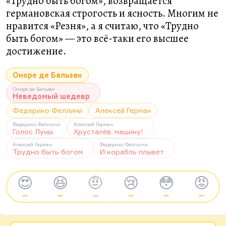
«Трудно быть богом», возвращается
германовская строгость и ясность. Многим не
нравится «Резня», а я считаю, что «Трудно
быть богом» — это всё-таки его высшее
достижение.
Оноре де Бальзак
Оноре де Бальзак
Неведомый шедевр
Федерико Феллини
Алексей Герман
Федерико Феллини
Алексей Герман
Голос Луны
Хрусталёв, машину!
Алексей Герман
Федерико Феллини
Трудно быть богом
И корабль плывет
😍
😆
🤨
😢
😳
😡
—
—
—
—
—
—